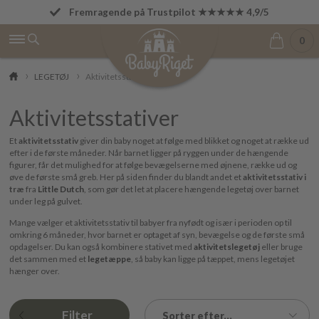
Fremragende på Trustpilot ★★★★★ 4,9/5
Fri fragt fra 499 kr.
0
LEGETØJ
Aktivitetsstativer
Aktivitetsstativer
Et
aktivitetsstativ
giver din baby noget at følge med blikket og noget at række ud
efter i de første måneder. Når barnet ligger på ryggen under de hængende
figurer, får det mulighed for at følge bevægelserne med øjnene, række ud og
øve de første små greb. Her på siden finder du blandt andet et
aktivitetsstativ i
træ
fra
Little Dutch
, som gør det let at placere hængende legetøj over barnet
under leg på gulvet.
Mange vælger et aktivitetsstativ til babyer fra nyfødt og især i perioden op til
omkring 6 måneder, hvor barnet er optaget af syn, bevægelse og de første små
opdagelser. Du kan også kombinere stativet med
aktivitetslegetøj
eller bruge
det sammen med et
legetæppe
, så baby kan ligge på tæppet, mens legetøjet
hænger over.
Filter
Sorter efter...