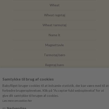
Wheat
Wheat regntøj
Wheat termotøj
Name It
Magnettavle
Termotøj børn
Regntøj børn
Joha
Samtykke til brug af cookies
Mushie
BabyRiget bruger cookies til at indsamle statistik, der kan være med til at
forbedre brugeroplevelsen. Klik på "Accepter fuld weboplevelse" for at
give dit samtykke til brugen af cookies.
Læs mere om cookies her
FØLG BABYRIGET
Nødvendige