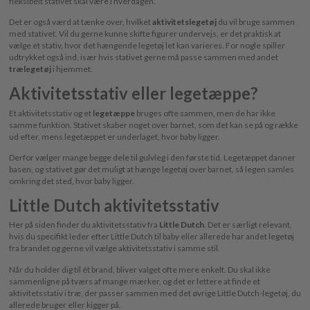
fleksibelt stativet skal være i hverdagen.
Det er også værd at tænke over, hvilket
aktivitetslegetøj
du vil bruge sammen
med stativet. Vil du gerne kunne skifte figurer undervejs, er det praktisk at
vælge et stativ, hvor det hængende legetøj let kan varieres. For nogle spiller
udtrykket også ind, især hvis stativet gerne må passe sammen med andet
trælegetøj
i hjemmet.
Aktivitetsstativ eller legetæppe?
Et aktivitetsstativ og et
legetæppe
bruges ofte sammen, men de har ikke
samme funktion. Stativet skaber noget over barnet, som det kan se på og række
ud efter, mens legetæppet er underlaget, hvor baby ligger.
Derfor vælger mange begge dele til gulvleg i den første tid. Legetæppet danner
basen, og stativet gør det muligt at hænge legetøj over barnet, så legen samles
omkring det sted, hvor baby ligger.
Little Dutch aktivitetsstativ
Her på siden finder du aktivitetsstativ fra
Little Dutch
. Det er særligt relevant,
hvis du specifikt leder efter Little Dutch til baby eller allerede har andet legetøj
fra brandet og gerne vil vælge aktivitetsstativ i samme stil.
Når du holder dig til ét brand, bliver valget ofte mere enkelt. Du skal ikke
sammenligne på tværs af mange mærker, og det er lettere at finde et
aktivitetsstativ i træ, der passer sammen med det øvrige Little Dutch-legetøj, du
allerede bruger eller kigger på.