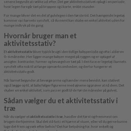
senere begynde at række ud efter. Det gør aktivitetsstativet oplagt i en periode,
hvor legen foregår tæt på kroppen og i korte, enkle stunder.
For mange bliver det en del af gulvlegen i den første tid. Det hængende legetøj
kommer op i barnets synsfelt, så du nemt kan skabe en enkel aktivitet uden for
mange indtryk på én gang.
Hvornår bruger man et
aktivitetsstativ?
Et
aktivitetsstativ
bliver typisk brugt i den tidlige babyperiode og ofte i alderen
0–6 måneder. Her ligger mange babyer meget på ryggen og er optaget af
ansigter, kontraster, former og bevægelser tæt på. I den fase er legetøj i barnets
synsfelt ofte nok til at fange opmærksomheden, og derfor fungerer et
aktivitetsstativ godt.
Når barnet begynder at bevæge arme og hænder mere bevidst, kan stativet
også lægge op til, at baby følger figurerne med øjnene og prøver at nå dem. Det
skaber en enkel aktivitet, som passer godt til de første måneder på gulvet.
Sådan vælger du et aktivitetsstativ i
træ
Når du vælger et
aktivitetsstativ i træ
, handler det først og fremmest om
brugen derhjemme. Skal det stå fast i et hjørne af stuen, eller vil du gerne kunne
tage det frem og væk efter behov? Det har betydning for, hvor enkelt og