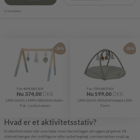
2 resultater
-25%
-25%
Før
499,00
DKK
Før
799,00
DKK
Nu
374,00
DKK
Nu
599,00
DKK
Little Dutch x Miffy Aktivitetsstativ -
Little Dutch Aktivitetstæppe Little
Træ - Lucky Leaves
Farm
Hvad er et aktivitetsstativ?
Et aktivitetsstativ står over baby, mens barnet ligger på ryggen på gulvet. På
stativet hænger der små figurer eller andet legetøj, som barnet kan se på og