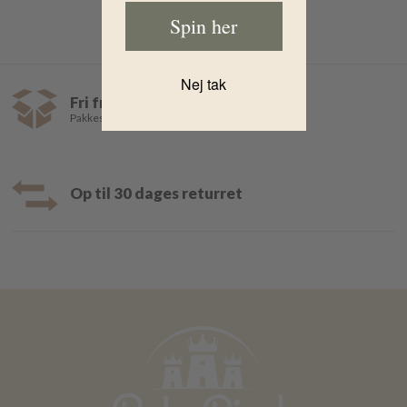
Spin her
Nej tak
Fri fragt over 499,-
Pakkeshop 35,- | Hjemmelevering fra 39,-
Op til 30 dages returret