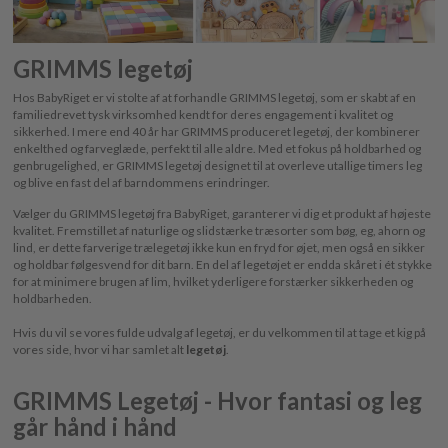
GRIMMS legetøj
Hos BabyRiget er vi stolte af at forhandle GRIMMS legetøj, som er skabt af en
familiedrevet tysk virksomhed kendt for deres engagement i kvalitet og
sikkerhed. I mere end 40 år har GRIMMS produceret legetøj, der kombinerer
enkelthed og farveglæde, perfekt til alle aldre. Med et fokus på holdbarhed og
genbrugelighed, er GRIMMS legetøj designet til at overleve utallige timers leg
og blive en fast del af barndommens erindringer.
Vælger du GRIMMS legetøj fra BabyRiget, garanterer vi dig et produkt af højeste
kvalitet. Fremstillet af naturlige og slidstærke træsorter som bøg, eg, ahorn og
lind, er dette farverige trælegetøj ikke kun en fryd for øjet, men også en sikker
og holdbar følgesvend for dit barn. En del af legetøjet er endda skåret i ét stykke
for at minimere brugen af lim, hvilket yderligere forstærker sikkerheden og
holdbarheden.
Hvis du vil se vores fulde udvalg af legetøj, er du velkommen til at tage et kig på
vores side, hvor vi har samlet alt
legetøj
.
GRIMMS Legetøj - Hvor fantasi og leg
går hånd i hånd