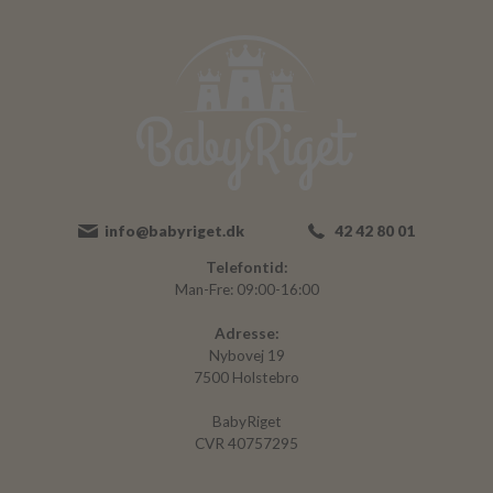
info@babyriget.dk
42 42 80 01
Telefontid:
Man-Fre: 09:00-16:00
Adresse:
Nybovej 19
7500 Holstebro
BabyRiget
CVR 40757295