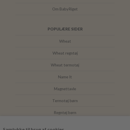
Om BabyRiget
POPULÆRE SIDER
Wheat
Wheat regntøj
Wheat termotøj
Name It
Magnettavle
Termotøj børn
Regntøj børn
Joha
Samtykke til brug af cookies