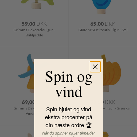
59,00
DKK
65,00
DKK
Grimms Dekorativ Figur -
GRIMM'S Dekorativ Figur - Sæl
Skildpadde
Spin og
vind
69,00
DKK
59,00
DKK
Spin hjulet og vind
Grimms Dekorativ Figur -
Grimms Dekorativ Figur - Græskar
Vindmølle
ekstra procenter på
din næste ordre 🏆
Når du spinner hjulet tilmelder