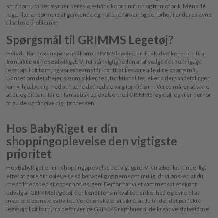
små børn, da det styrker deres øje-hånd koordination og finmotorik. Mens de
leger, lærer børnene at genkende og matche farver, og de forbedrer deres evne
til at løse problemer.
Spørgsmål til GRIMMS Legetøj?
Hvis du har nogen spørgsmål om GRIMMS legetøj, er du altid velkommen til at
kontakte os
hos BabyRiget. Vi forstår vigtigheden af at vælge det helt rigtige
legetøj til dit barn, og vores team står klar til at besvare alle dine spørgsmål.
Uanset om det drejer sig om sikkerhed, funktionalitet, eller aldersanbefalinger,
kan vi hjælpe dig med at træffe det bedste valg for dit barn. Vores mål er at sikre,
at du og dit barn får en fantastisk oplevelse med GRIMMS legetøj, og vi er her for
at guide og rådgive dig i processen.
Hos BabyRiget er din
shoppingoplevelse den vigtigste
prioritet
Hos BabyRiget er din shoppingoplevelse det vigtigste. Vi stræber kontinuerligt
efter at gøre din oplevelse så behagelig og nem som mulig, da vi ønsker, at du
med tilfredshed shopper hos os igen. Derfor har vi et sammensat et skønt
udvalg af GRIMMS legetøj, der kendt for sin kvalitet, sikkerhed og evne til at
inspirere børns kreativitet. Vores ønske er at sikre, at du finder det perfekte
legetøj til dit barn, fra de farverige GRIMMS regnbuer til de kreative stabeltårne.