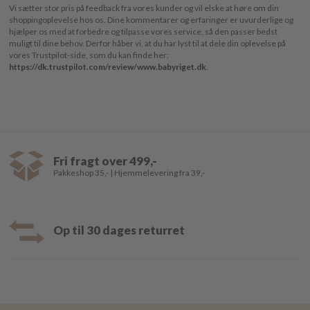
Vi sætter stor pris på feedback fra vores kunder og vil elske at høre om din
shoppingoplevelse hos os. Dine kommentarer og erfaringer er uvurderlige og
hjælper os med at forbedre og tilpasse vores service, så den passer bedst
muligt til dine behov. Derfor håber vi, at du har lyst til at dele din oplevelse på
vores Trustpilot-side, som du kan finde her:
https://dk.trustpilot.com/review/www.babyriget.dk
.
Fri fragt over 499,-
Pakkeshop 35,- | Hjemmelevering fra 39,-
Op til 30 dages returret