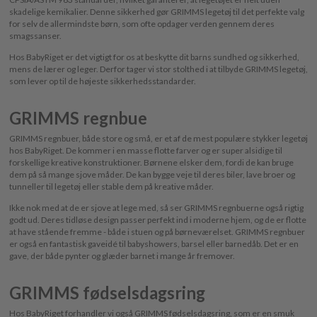
skadelige kemikalier. Denne sikkerhed gør GRIMMS legetøj til det perfekte valg
for selv de allermindste børn, som ofte opdager verden gennem deres
smagssanser.
Hos BabyRiget er det vigtigt for os at beskytte dit barns sundhed og sikkerhed,
mens de lærer og leger. Derfor tager vi stor stolthed i at tilbyde GRIMMS legetøj,
som lever op til de højeste sikkerhedsstandarder.
GRIMMS regnbue
GRIMMS regnbuer, både store og små, er et af de mest populære stykker legetøj
hos BabyRiget. De kommer i en masse flotte farver og er super alsidige til
forskellige kreative konstruktioner. Børnene elsker dem, fordi de kan bruge
dem på så mange sjove måder. De kan bygge veje til deres biler, lave broer og
tunneller til legetøj eller stable dem på kreative måder.
Ikke nok med at de er sjove at lege med, så ser GRIMMS regnbuerne også rigtig
godt ud. Deres tidløse design passer perfekt ind i moderne hjem, og de er flotte
at have stående fremme - både i stuen og på børneværelset. GRIMMS regnbuer
er også en fantastisk gaveidé til babyshowers, barsel eller barnedåb. Det er en
gave, der både pynter og glæder barnet i mange år fremover.
GRIMMS fødselsdagsring
Hos BabyRiget forhandler vi også GRIMMS fødselsdagsring, som er en smuk