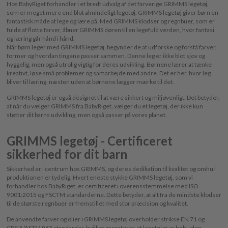
Hos BabyRiget forhandler i et bredt udvalg af det farverige GRIMMS legetøj,
som er meget mere end blot almindeligt legetøj. GRIMMS legetøj giver børn en
fantastisk måde at lege og lære på. Med GRIMMS klodser og regnbuer, som er
fulde af flotte farver, åbner GRIMMS døren til en legefuld verden, hvor fantasi
og læring går hånd i hånd.
Når børn leger med GRIMMS legetøj, begynder de at udforske og forstå farver,
former og hvordan tingene passer sammen. Denne leg er ikke blot sjov og
hyggelig, men også utrolig vigtig for deres udvikling. Børnene lærer at tænke
kreativt, løse små problemer og samarbejde med andre. Det er her, hvor leg
bliver til læring, næsten uden at børnene lægger mærke til det.
GRIMMS legetøj er også designet til at være sikkert og miljøvenligt. Det betyder,
at når du vælger GRIMMS fra BabyRiget, vælger du et legetøj, der ikke kun
støtter dit barns udvikling, men også passer på vores planet.
GRIMMS legetøj - Certificeret
sikkerhed for dit barn
Sikkerhed er i centrum hos GRIMMS, og deres dedikation til kvalitet og omhu i
produktionen er tydelig. Hvert eneste stykke GRIMMS legetøj, som vi
forhandler hos BabyRiget, er certificeret i overensstemmelse med ISO
9001:2015 og FSCTM standarderne. Dette betyder, at alt fra de mindste klodser
til de største regnbuer er fremstillet med stor præcision og kvalitet.
De anvendte farver og olier i GRIMMS legetøj overholder strikse EN 71 og
CPSIA/ASTM 963 standarder, hvilket garanterer, at legetøjet er helt uden