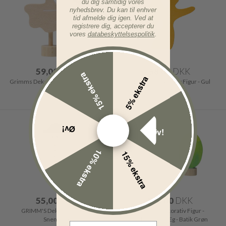
du dig samtidig vores
nyhedsbrev. Du kan til enhver
tid afmelde dig igen. Ved at
registrere dig, accepterer du
vores
databeskyttelsespolitik
.
59,00
DKK
58,00
DKK
15% ekstra
5% ekstra
Grimms Dekorativ Figur - Spøgelse
GRIMM'S Dekorativ Figur - Gul
Engel
Øv!
Øv!
10% ekstra
15% ekstra
55,00
DKK
125,00
DKK
GRIMM'S Dekorativ Figur -
GRIMMS Dekorativ Figur -
Snemand
Påskehare & Æg - Batik Grøn
Email Address