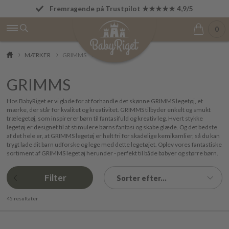
Fremragende på Trustpilot ★★★★★ 4,9/5
Betal først den 1. i næste måned
0
MÆRKER
GRIMMS
GRIMMS
Hos BabyRiget er vi glade for at forhandle det skønne GRIMMS legetøj, et
mærke, der står for kvalitet og kreativitet. GRIMMS tilbyder enkelt og smukt
trælegetøj, som inspirerer børn til fantasifuld og kreativ leg. Hvert stykke
legetøj er designet til at stimulere børns fantasi og skabe glæde. Og det bedste
af det hele er, at GRIMMS legetøj er helt fri for skadelige kemikamlier, så du kan
trygt lade dit barn udforske og lege med dette legetøjet. Oplev vores fantastiske
sortiment af GRIMMS legetøj herunder - perfekt til både babyer og større børn.
Filter
Sorter efter...
45 resultater