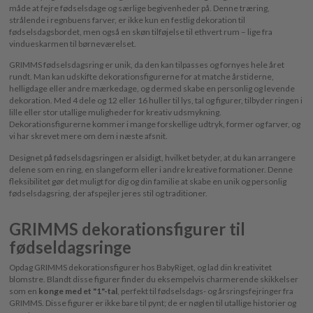
måde at fejre fødselsdage og særlige begivenheder på. Denne træring,
strålende i regnbuens farver, er ikke kun en festlig dekoration til
fødselsdagsbordet, men også en skøn tilføjelse til ethvert rum – lige fra
vindueskarmen til børneværelset.
GRIMMS fødselsdagsring er unik, da den kan tilpasses og fornyes hele året
rundt. Man kan udskifte dekorationsfigurerne for at matche årstiderne,
helligdage eller andre mærkedage, og dermed skabe en personlig og levende
dekoration. Med 4 dele og 12 eller 16 huller til lys, tal og figurer, tilbyder ringen i
lille eller stor utallige muligheder for kreativ udsmykning.
Dekorationsfigurerne kommer i mange forskellige udtryk, former og farver, og
vi har skrevet mere om dem i næste afsnit.
Designet på fødselsdagsringen er alsidigt, hvilket betyder, at du kan arrangere
delene som en ring, en slangeform eller i andre kreative formationer. Denne
fleksibilitet gør det muligt for dig og din familie at skabe en unik og personlig
fødselsdagsring, der afspejler jeres stil og traditioner.
GRIMMS dekorationsfigurer til
fødseldagsringe
Opdag GRIMMS dekorationsfigurer hos BabyRiget, og lad din kreativitet
blomstre. Blandt disse figurer finder du eksempelvis charmerende skikkelser
som en
konge med et "1"-tal
, perfekt til fødselsdags- og årsringsfejringer fra
GRIMMS. Disse figurer er ikke bare til pynt; de er nøglen til utallige historier og