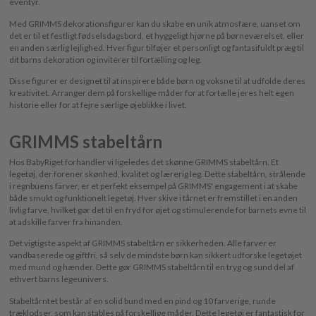
eventyr.
Med GRIMMS dekorationsfigurer kan du skabe en unik atmosfære, uanset om
det er til et festligt fødselsdagsbord, et hyggeligt hjørne på børneværelset, eller
en anden særlig lejlighed. Hver figur tilføjer et personligt og fantasifuldt præg til
dit barns dekoration og inviterer til fortælling og leg.
Disse figurer er designet til at inspirere både børn og voksne til at udfolde deres
kreativitet. Arranger dem på forskellige måder for at fortælle jeres helt egen
historie eller for at fejre særlige øjeblikke i livet.
GRIMMS stabeltårn
Hos BabyRiget forhandler vi ligeledes det skønne GRIMMS stabeltårn. Et
legetøj, der forener skønhed, kvalitet og lærerig leg. Dette stabeltårn, strålende
i regnbuens farver, er et perfekt eksempel på GRIMMS' engagement i at skabe
både smukt og funktionelt legetøj. Hver skive i tårnet er fremstillet i en anden
livlig farve, hvilket gør det til en fryd for øjet og stimulerende for barnets evne til
at adskille farver fra hinanden.
Det vigtigste aspekt af GRIMMS stabeltårn er sikkerheden. Alle farver er
vandbaserede og giftfri, så selv de mindste børn kan sikkert udforske legetøjet
med mund og hænder. Dette gør GRIMMS stabeltårn til en tryg og sund del af
ethvert barns legeunivers.
Stabeltårntet består af en solid bund med en pind og 10 farverige, runde
træklodser, som kan stables på forskellige måder. Dette legetøj er fantastisk for