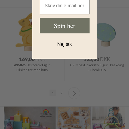
Spin her
Nej tak
169,00
DKK
125,00
DKK
GRIMMS Dekorativ Figur -
GRIMMS Dekorativ Figur - Påskeæg
Påskehare med kurv
- Floral Duo
1
2