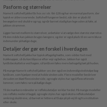
Pasform og størrelser
Name It softshell jakke fås hos os i str. 86-128 og har en normal pasform, der
typisk er alderssvarende. Softshell fungerer bedst, når der er plads til
bevægelse ved skuldre og ryg, og når barnet stadig kan lege uden at føle, at
jakken strammer.
Ligger barnet mellem to størrelser, anbefaler vi at vælge den største størrelse.
På den måde kan jakken bruges længere, og der er også plads til en varm bluse
indenunder på kølige dage.
Detaljer der gør en forskel i hverdagen
Name It softshell jakke har typisk aftagelig hætte, som sidder fast med
trykknapper, så du kan tilpasse efter vejr og behov. Jakken har også
lynlåsbeskyttelse ved hagen, så lynlåsen føles mere behagelig tæt på huden.
På mange Name It softshell jakker ses der også en indvendig vindstolpe bag
lynlåsen, som hjælper med at holde vinden ude. Flere modeller beskriver
desuden en blød fleeceinderside, og nogle styles har også fleeceforede
lommer, som føles rare på kølige dage.
Til de mørkere måneder er refleksdetaljer en klar fordel. På mange modeller
ses refleks nederst bagpå, og nogle styles har også ekstra refleksdetaljer
omkring skuldrene, så barnet er lettere at få øje på på vej til og fra institution
eller skole.