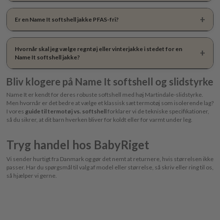
Er en Name It softshell jakke PFAS-fri?
Hvornår skal jeg vælge regntøj eller vinterjakke i stedet for en
Name It softshell jakke?
Bliv klogere på Name It softshell og slidstyrke
Name It er kendt for deres robuste softshell med høj Martindale-slidstyrke.
Men hvornår er det bedre at vælge et klassisk sæt termotøj som isolerende lag?
I vores
guide til termotøj vs. softshell
forklarer vi de tekniske specifikationer,
så du sikrer, at dit barn hverken bliver for koldt eller for varmt under leg.
Tryg handel hos BabyRiget
Vi sender hurtigt fra Danmark og gør det nemt at returnere, hvis størrelsen ikke
passer. Har du spørgsmål til valg af model eller størrelse, så skriv eller ring til os,
så hjælper vi gerne.