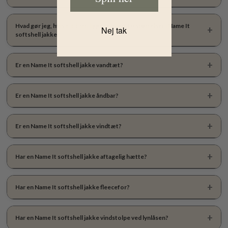
Hvad gør jeg, hvis mit barn ligger mellem to størrelser i Name It
Nej tak
softshell jakke?
Er en Name It softshell jakke vandtæt?
Er en Name It softshell jakke åndbar?
Er en Name It softshell jakke vindtæt?
Har en Name It softshell jakke aftagelig hætte?
Har en Name It softshell jakke fleecefor?
Har en Name It softshell jakke vindstolpe ved lynlåsen?