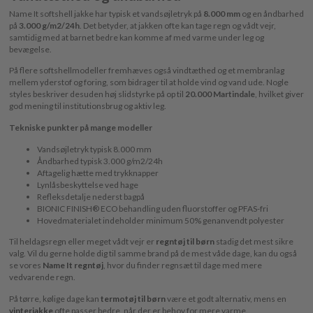
Name It softshell jakke har typisk et vandsøjletryk på
8.000 mm
og en åndbarhed
på
3.000 g/m2/24h
. Det betyder, at jakken ofte kan tage regn og vådt vejr,
samtidig med at barnet bedre kan komme af med varme under leg og
bevægelse.
På flere softshellmodeller fremhæves også vindtæthed og et membranlag
mellem yderstof og foring, som bidrager til at holde vind og vand ude. Nogle
styles beskriver desuden høj slidstyrke på op til
20.000 Martindale
, hvilket giver
god mening til institutionsbrug og aktiv leg.
Tekniske punkter på mange modeller
Vandsøjletryk typisk 8.000 mm
Åndbarhed typisk 3.000 g/m2/24h
Aftagelig hætte med trykknapper
Lynlåsbeskyttelse ved hage
Refleksdetalje nederst bagpå
BIONIC FINISH® ECO behandling uden fluorstoffer og PFAS-fri
Hovedmaterialet indeholder minimum 50% genanvendt polyester
Til heldagsregn eller meget vådt vejr er
regntøj til børn
stadig det mest sikre
valg. Vil du gerne holde dig til samme brand på de mest våde dage, kan du også
se vores
Name It regntøj
, hvor du finder regnsæt til dage med mere
vedvarende regn.
På tørre, kølige dage kan
termotøj til børn
være et godt alternativ, mens en
vinterjakke
ofte passer bedre, når der er behov for mere varme.