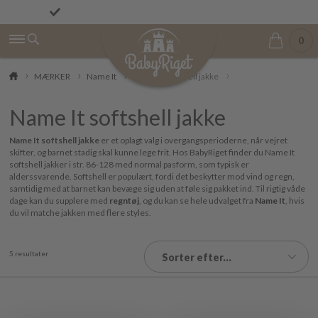
Fremragende på Trustpilot ★★★★★ 4,9/5
Fri fragt fra 499 kr.
0
MÆRKER
Name It
Name It softshell jakke
Name It softshell jakke
Name It softshell jakke
er et oplagt valg i overgangsperioderne, når vejret
skifter, og barnet stadig skal kunne lege frit. Hos BabyRiget finder du Name It
softshell jakker i str. 86-128 med normal pasform, som typisk er
alderssvarende. Softshell er populært, fordi det beskytter mod vind og regn,
samtidig med at barnet kan bevæge sig uden at føle sig pakket ind. Til rigtig våde
dage kan du supplere med
regntøj
, og du kan se hele udvalget fra
Name It
, hvis
du vil matche jakken med flere styles.
5 resultater
Sorter efter...