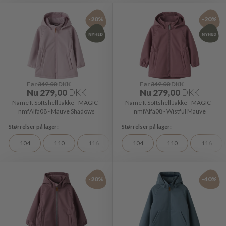
-20%
-20%
Før
349,00
DKK
Før
349,00
DKK
Nu
279,00
DKK
Nu
279,00
DKK
Name It Softshell Jakke - MAGIC -
Name It Softshell Jakke - MAGIC -
nmfAlfa08 - Mauve Shadows
nmfAlfa08 - Wistful Mauve
104
110
116
86
104
92
110
98
116
-20%
-40%