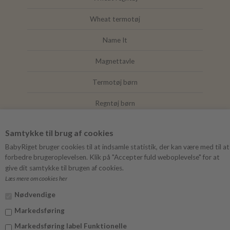
Wheat termotøj
Name It
Magnettavle
Termotøj børn
Regntøj børn
Joha
Samtykke til brug af cookies
Mushie
BabyRiget bruger cookies til at indsamle statistik, der kan være med til at
forbedre brugeroplevelsen. Klik på "Accepter fuld weboplevelse" for at
give dit samtykke til brugen af cookies.
Læs mere om cookies her
FØLG BABYRIGET
Nødvendige
Instagram
Markedsføring
Facebook
Markedsføring label Funktionelle