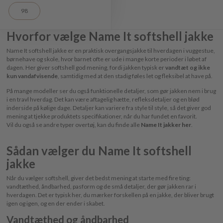
98
Hvorfor vælge Name It softshell jakke
Name It softshell jakke er en praktisk overgangsjakke til hverdagen i vuggestue,
børnehave og skole, hvor barnet ofte er ude i mange korte perioder i løbet af
dagen. Her giver softshell god mening, fordi jakken typisk er
vandtæt og ikke
kun vandafvisende
, samtidig med at den stadig føles let og fleksibel at have på.
På mange modeller ser du også funktionelle detaljer, som gør jakken nem i brug
i en travl hverdag. Det kan være aftagelig hætte, refleksdetaljer og en blød
inderside på kølige dage. Detaljer kan variere fra style til style, så det giver god
mening at tjekke produktets specifikationer, når du har fundet en favorit.
Vil du også se andre typer overtøj, kan du finde alle
Name It jakker her
.
Sådan vælger du Name It softshell
jakke
Når du vælger softshell, giver det bedst mening at starte med fire ting:
vandtæthed, åndbarhed, pasform og de små detaljer, der gør jakken rar i
hverdagen. Det er typisk her, du mærker forskellen på en jakke, der bliver brugt
igen og igen, og en der ender i skabet.
Vandtæthed og åndbarhed