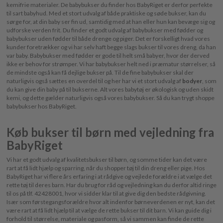
kemifrie materialer. De babybukser du finder hos BabyRiget er derfor perfekte
til sart babyhud. Med et stort udvalg af både praktiske og søde bukser, kan du
sørge for, at din baby ser fin ud, samtidig med at han eller hun kan bevæge sig og
udforske verden frit. Du finder et godt udvalg af babybukser med fødder og
babybukser uden fødder til både drenge og piger. Det er forskelligt hvad vores
kunder foretrækker og vi har selv haft begge slags bukser til vores dreng, da han
var baby. Babybukser med fødder er gode til helt små babyer, hvor der derved
ikke er behov for strømper. Vi har babybukser helt ned i præmatur størrelser, så
de mindste også kan få dejlige bukser på. Til de fine babybukser skal der
naturligvis også sættes en overdel til og her har vi et stort udvalg af
bodyer
, som
du kan give din baby på til bukserne. Alt vores babytøj er økologisk og uden skidt
kemi, og dette gælder naturligvis også vores babybukser. Så du kan trygt shoppe
babybukser hos BabyRiget.
Køb bukser til børn med vejledning fra
BabyRiget
Vi har et godt udvalg af kvalitetsbukser til børn, og somme tider kan det være
rart at få lidt hjælp og sparring, når du shopper tøj til din dreng eller pige. Hos
BabyRiget har vi flere års erfaring i at rådgive og vejlede forældre i at vælge det
rette tøj til deres barn. Har du brug for råd og vejledning kan du derfor altid ringe
til os på tlf. 42428001, hvor vi sidder klar til at give dig den bedste rådgivning.
Især som førstegangsforældre hvor alt indenfor børneverdenen er nyt, kan det
være rart at få lidt hjælp til at vælge de rette bukser til dit barn. Vi kan guide dig i
forhold til størrelse, materiale og pasform, så vi sammen kan finde de rette