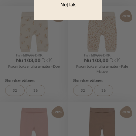
Nej tak
-20%
-20%
Før
129,00
DKK
Før
129,00
DKK
Nu
103,00
DKK
Nu
103,00
DKK
Fixoni bukser til præmatur - Doe
Fixoni bukser til præmatur - Pale
Mauve
32
38
32
38
-20%
-20%