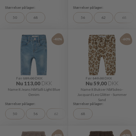
50
68
56
62
68
-40%
-60%
Før
189,00
DKK
Før
149,00
DKK
Nu
113,00
DKK
Nu
59,00
DKK
Name It Jeans NbfSalli Light Blue
Name It Bukser NbfSoleo -
Denim
Jacquard Leo Glitter - Summer
Sand
50
56
62
68
68
-40%
-40%