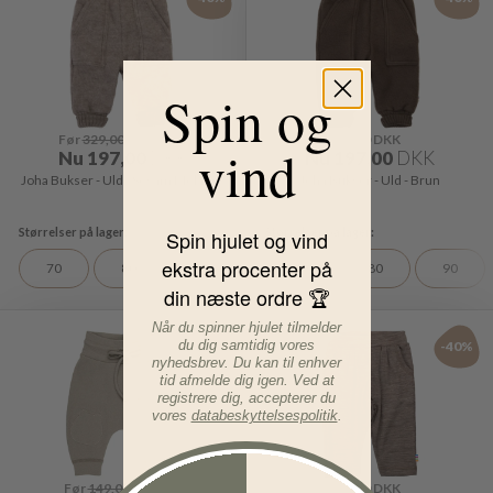
Spin og
Før
329,00
DKK
Før
329,00
DKK
vind
Nu
197,00
DKK
Nu
197,00
DKK
Joha Bukser - Uld - Sesam Melange
Joha Bukser - Uld - Brun
Spin hjulet og vind
ekstra procenter på
70
80
90
70
80
90
din næste ordre 🏆
Når du spinner hjulet tilmelder
du dig samtidig vores
-40%
-40%
nyhedsbrev. Du kan til enhver
tid afmelde dig igen. Ved at
registrere dig, accepterer du
vores
databeskyttelsespolitik
.
Før
149,00
DKK
Før
249,00
DKK