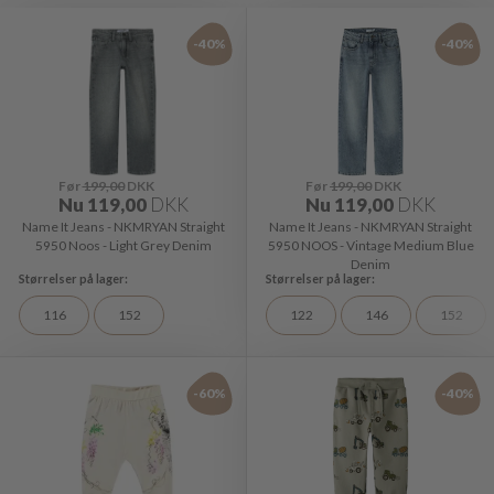
-40%
-40%
Før
199,00
DKK
Før
199,00
DKK
Nu
119,00
DKK
Nu
119,00
DKK
Name It Jeans - NKMRYAN Straight
Name It Jeans - NKMRYAN Straight
5950 Noos - Light Grey Denim
5950 NOOS - Vintage Medium Blue
Denim
116
152
122
146
152
-60%
-40%