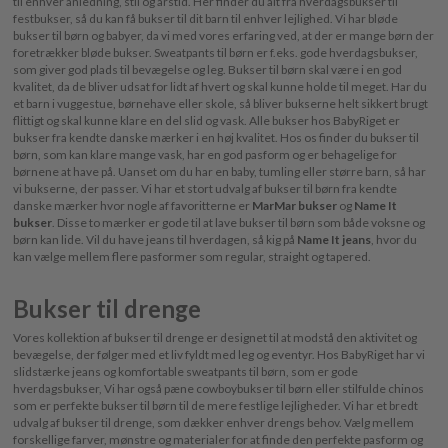
til enhver anledning, stil og årstid. Her finder du alt fra hverdagsbukser til
festbukser, så du kan få bukser til dit barn til enhver lejlighed. Vi har bløde
bukser til børn og babyer, da vi med vores erfaring ved, at der er mange børn der
foretrækker bløde bukser. Sweatpants til børn er f.eks. gode hverdagsbukser,
som giver god plads til bevægelse og leg. Bukser til børn skal være i en god
kvalitet, da de bliver udsat for lidt af hvert og skal kunne holde til meget. Har du
et barn i vuggestue, børnehave eller skole, så bliver bukserne helt sikkert brugt
flittigt og skal kunne klare en del slid og vask. Alle bukser hos BabyRiget er
bukser fra kendte danske mærker i en høj kvalitet. Hos os finder du bukser til
børn, som kan klare mange vask, har en god pasform og er behagelige for
børnene at have på. Uanset om du har en baby, tumling eller større barn, så har
vi bukserne, der passer. Vi har et stort udvalg af bukser til børn fra kendte
danske mærker hvor nogle af favoritterne er
MarMar bukser
og
Name It
bukser
. Disse to mærker er gode til at lave bukser til børn som både voksne og
børn kan lide. Vil du have jeans til hverdagen, så kig på
Name It jeans
, hvor du
kan vælge mellem flere pasformer som regular, straight og tapered.
Bukser til drenge
Vores kollektion af bukser til drenge er designet til at modstå den aktivitet og
bevægelse, der følger med et liv fyldt med leg og eventyr. Hos BabyRiget har vi
slidstærke jeans og komfortable sweatpants til børn, som er gode
hverdagsbukser, Vi har også pæne cowboybukser til børn eller stilfulde chinos
som er perfekte bukser til børn til de mere festlige lejligheder. Vi har et bredt
udvalg af bukser til drenge, som dækker enhver drengs behov. Vælg mellem
forskellige farver, mønstre og materialer for at finde den perfekte pasform og