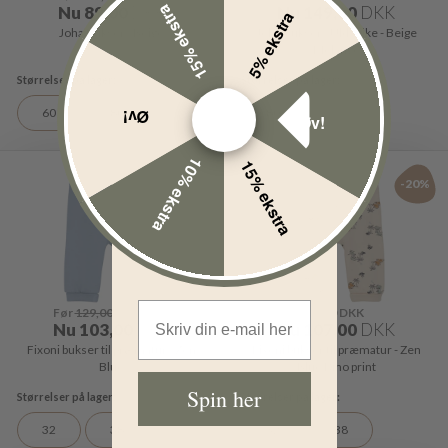
15% ekstra
Nu
89,00
DKK
Nu
149,00
DKK
5% ekstra
Joha Bukser - Beige
Joha Bukser - Uld/Silke - Beige
Melange
60
80
90
80
Øv!
Øv!
10% ekstra
15% ekstra
-20%
-20%
Email Address
Før
129,00
DKK
Før
134,00
DKK
Nu
103,00
DKK
Nu
107,00
DKK
Fixoni bukser til præmatur - Zen
Fixoni bukser til præmatur - Zen
Blue
Blue Dino print
Spin her
32
38
32
38