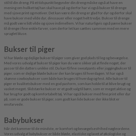
stil til din dreng. På et tidspunkt begynder din dreng måske også at have en
mening om hvilket tøj han skal have på og derfor har vi også bukser til drenge
med sjove print og motiver. Det kan være din dreng er glad for dyr og derfor skal
have bukser med vilde dyr, dinosauer eller noget helt tredje. Bukser til drenge
må godt være lidt vilde og sjove indimellem. Vi har naturligvis også pæne bukser
til drenge i fine enkle farver, som derfor let kan sættes sammen med en mere
spraglet bluse.
Bukser til piger
Vi har bløde og dejlige bukser til piger som giver god plads til leg og bevægelse.
Med vores udvalg af bukser til piger kan du være sikker på at finde noget, der
passer til din datters unikke stil. Du kan få fine sweatpants eller joggingbukser til
piger, som er dejlige bløde bukser der kan bruges til hverdagen. Vi har også
skønne cowboybukser som både kan bruges til hverdag og fest. Alle bukser til
piger er kvalitetsbukser med en god pasform, som kan holde til at blive brugt og
vasket meget. Slidstærke bukser er et godt valg til børn, som er meget aktive og
har brug for godt og komfortabelt tøj. Vi har også bukser med fine print eller dyr
på, som er gode bukser til piger, som godt kan lide bukser der ikke blot er
ensfarvede.
Babybukser
Når det kommer til de mindste, er komfort og bevægelsesfrihed nøgleordene.
Vores udvalg af babybukser er både bløde, elastiske og lavet af økologiske og