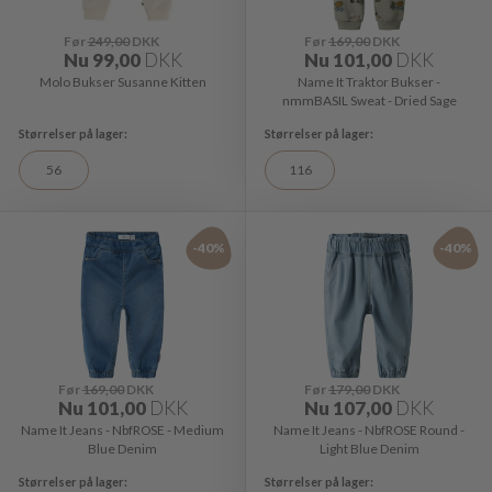
Før
249,00
DKK
Før
169,00
DKK
Nu
99,00
DKK
Nu
101,00
DKK
Molo Bukser Susanne Kitten
Name It Traktor Bukser -
nmmBASIL Sweat - Dried Sage
56
116
-40%
-40%
Før
169,00
DKK
Før
179,00
DKK
Nu
101,00
DKK
Nu
107,00
DKK
Name It Jeans - NbfROSE - Medium
Name It Jeans - NbfROSE Round -
Blue Denim
Light Blue Denim