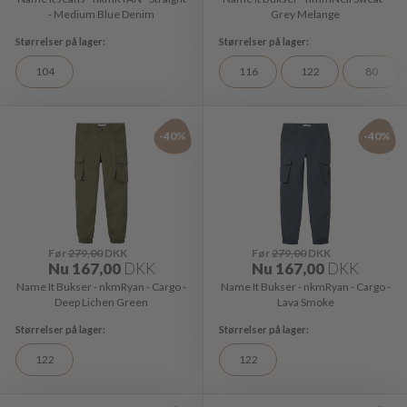
- Medium Blue Denim
Grey Melange
104
116
122
80
-40%
-40%
Før
279,00
DKK
Før
279,00
DKK
Nu
167,00
DKK
Nu
167,00
DKK
Name It Bukser - nkmRyan - Cargo -
Name It Bukser - nkmRyan - Cargo -
Deep Lichen Green
Lava Smoke
122
122