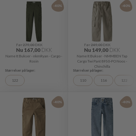
-40%
-40%
Før
279,00
DKK
Før
249,00
DKK
Nu
167,00
DKK
Nu
149,00
DKK
Name It Bukser - nkmRyan - Cargo -
Name It Bukser - NMMBEN Tap
Rosin
Cargo Twi Pant 8950-PO Noos -
Chinchilla
122
110
116
122
-40%
-40%