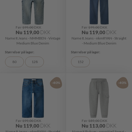
Før
199,00
DKK
Før
199,00
DKK
Nu
119,00
DKK
Nu
119,00
DKK
Name It Jeans - NMMBEN - Vintage
Name It Jeans - nkmRYAN - Straight
Medium Blue Denim
- Medium Blue Denim
80
128
152
-40%
-40%
Før
199,00
DKK
Før
189,00
DKK
Nu
119,00
DKK
Nu
113,00
DKK
Name It Jeans - nkmRYAN - Straight
Name It Bukser - nmmNeil Sweat -