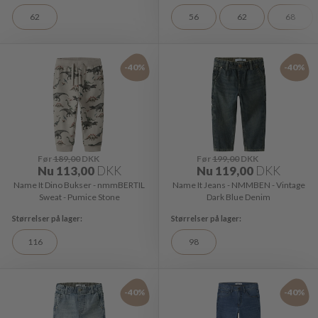
62
56
62
68
-40%
-40%
Før
189,00
DKK
Før
199,00
DKK
Nu
113,00
DKK
Nu
119,00
DKK
Name It Dino Bukser - nmmBERTIL
Name It Jeans - NMMBEN - Vintage
Sweat - Pumice Stone
Dark Blue Denim
116
98
-40%
-40%