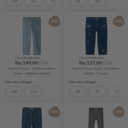
104
92
98
92
98
-40%
-40%
Før
249,00
DKK
Før
229,00
DKK
Nu
149,00
DKK
Nu
137,00
DKK
Name It Jeans - nmfRose Wide
Name It Jeans Bella - Dark Blue
Jeans - Light Blue Denim
Denim - Flower
104
110
80
92
98
-40%
-50%