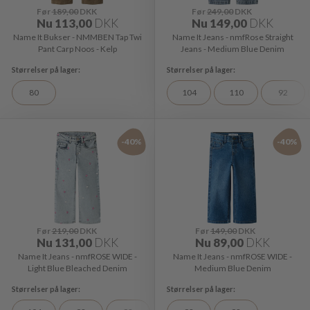
Før
189,00
DKK
Før
249,00
DKK
Nu
113,00
DKK
Nu
149,00
DKK
Name It Bukser - NMMBEN Tap Twi
Name It Jeans - nmfRose Straight
Pant Carp Noos - Kelp
Jeans - Medium Blue Denim
80
104
110
92
-40%
-40%
Før
219,00
DKK
Før
149,00
DKK
Nu
131,00
DKK
Nu
89,00
DKK
Name It Jeans - nmfROSE WIDE -
Name It Jeans - nmfROSE WIDE -
Light Blue Bleached Denim
Medium Blue Denim