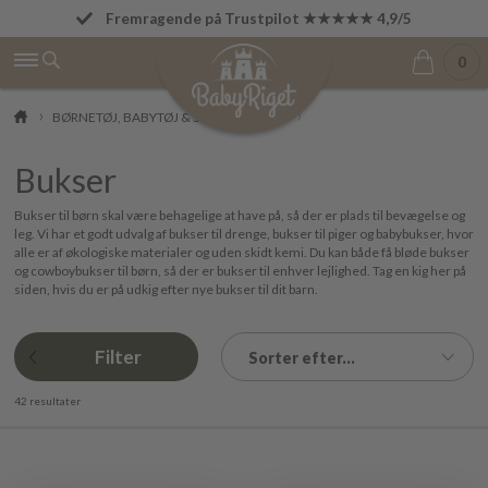
Fremragende på Trustpilot ★★★★★ 4,9/5
Fri fragt fra 499 kr.
0
BØRNETØJ, BABYTØJ & SKO
Bukser
Bukser
Bukser til børn skal være behagelige at have på, så der er plads til bevægelse og
leg. Vi har et godt udvalg af bukser til drenge, bukser til piger og babybukser, hvor
alle er af økologiske materialer og uden skidt kemi. Du kan både få bløde bukser
og cowboybukser til børn, så der er bukser til enhver lejlighed. Tag en kig her på
siden, hvis du er på udkig efter nye bukser til dit barn.
Filter
Sorter efter...
42 resultater