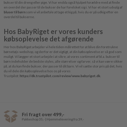
bukser til din dreng eller pige. Vi har endda også hjulpet forældre med at finde
en overdel der passer til de bukser de har forelsket sig i. Vi har et stort udvalg af
bluser til børn
som vi vil anbefale at tage et kig på, hvis du er på udkig efter en
overdel til bukserne.
Hos BabyRiget er vores kunders
købsoplevelse det afgørende
Her hos BabyRiget arbejder vi hele tiden målrettet for at blive din foretrukne
børnetøjs-webshop, og derfor er det vigtigt, at din købsoplevelse er så god som
muligt. Vi lægger et stort arbejde i at sikre, at vores sortiment af bl.a. bukser til
børn indeholder de bedste styles, alle størrelser og farver, så vi kan være sikker
på, at du kan finde bukser, der passer til dit barn. Vi vil sætte stor pris på det, hvis
du vil dele din købsoplevelse hos os på vores
Trustpilot:
https://dk.trustpilot.com/review/www.babyriget.dk
.
Fri fragt over 499,-
Pakkeshop 35,- | Hjemmelevering fra 39,-