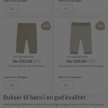
56
50
-20%
-20%
Før
129,00
DKK
Før
129,00
DKK
Nu
103,00
DKK
Nu
103,00
DKK
Fixoni Bukser Tea Præmatur
Fixoni Bukser Tea Striber Præmatur
38
56
Bukser til børn i en god kvalitet
Hos BabyRiget tilbyder vi et bredt og alsidigt udvalg af bukser til børn, der passer