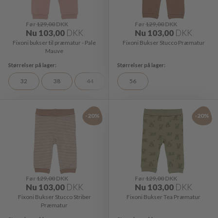
Før
129,00
DKK
Før
129,00
DKK
Nu
103,00
DKK
Nu
103,00
DKK
Fixoni bukser til præmatur - Pale
Fixoni Bukser Stucco Præmatur
Mauve
32
38
44
56
-20%
-20%
Før
129,00
DKK
Før
129,00
DKK
Nu
103,00
DKK
Nu
103,00
DKK
Fixoni Bukser Stucco Striber
Fixoni Bukser Tea Præmatur
Præmatur