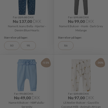
Før
229,00
DKK
Før
199,00
DKK
Nu
137,00
DKK
Nu
99,00
DKK
Name It Jeans Bella - Hjerter -
Name It Bukser - Honk - Dark Grey
Denim Blue Hearts
Melange
80
98
86
-51%
-30%
Før
99,00
DKK
Før
139,00
DKK
Nu
49,00
DKK
Nu
97,00
DKK
Name It Bukser - NbfFalulla -
Lil Atelier Bukser - Gayo Elo
Serenity
Coconut Milk - Animals African