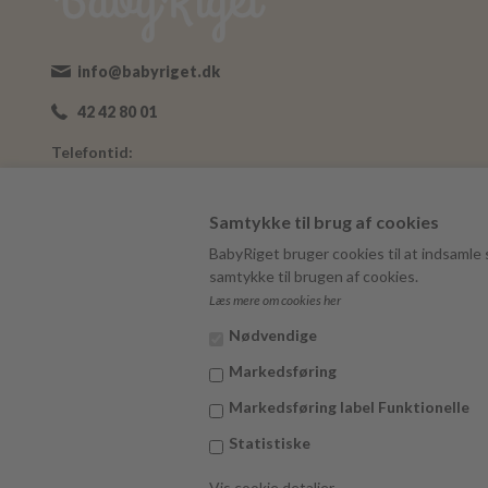
info@babyriget.dk
42 42 80 01
Telefontid:
Man-Fre: 09:00-16:00
Adresse:
Samtykke til brug af cookies
Nybovej 19
BabyRiget bruger cookies til at indsamle s
7500 Holstebro
samtykke til brugen af cookies.
Læs mere om cookies her
BabyRiget
CVR 40757295
Nødvendige
Markedsføring
Markedsføring label Funktionelle
Statistiske
Vis cookie detaljer