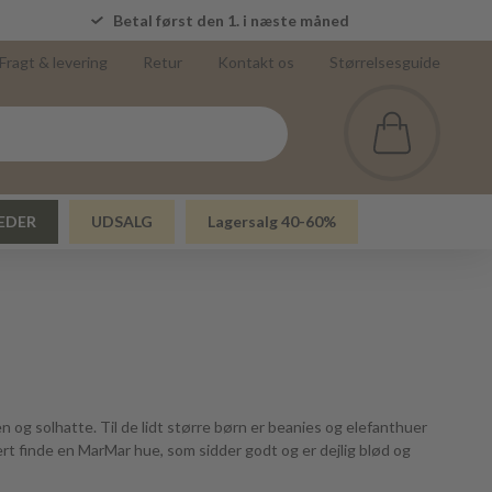
5
Betal først den 1. i næste måned
Fragt & levering
Retur
Kontakt os
Størrelsesguide
EDER
UDSALG
Lagersalg 40-60%
en og solhatte. Til de lidt større børn er beanies og elefanthuer
rt finde en MarMar hue, som sidder godt og er dejlig blød og