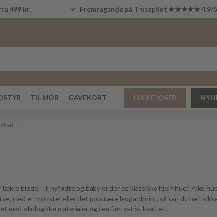
fra 499 kr.
Fremragende på Trustpilot ★★★★★ 4,9/
DSTYR
TIL MOR
GAVEKORT
LYKKEPOSER
NYH
olhat
r lækre bløde. Til nyfødte og baby er der de klassiske hjelmhuer, Aiko hu
ve, med et mønster eller det populære leopardprint, så kan du helt sikke
et med økologiske materialer og i en fantastisk kvalitet.