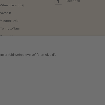
Facebook
Wheat termotøj
Name It
Magnettavle
Termotøj børn
Regntøj børn
Joha
Mushie
epter fuld weboplevelse" for at give dit