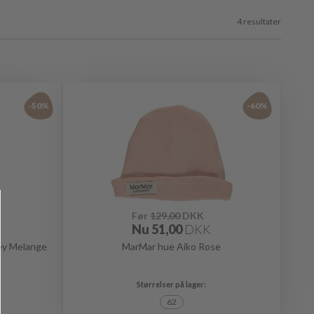
4 resultater
-50%
-60%
Før
129,00
DKK
Nu
51,00
DKK
ey Melange
MarMar hue Aiko Rose
62