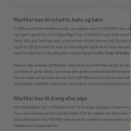
MarMar hue til nyfødte, baby og børn
Et lille hoved bør holdes varmt, og vælger man en MarMar hue, si
og piger og unisex. Hos BabyRiget har vi MarMar huer helt ned i st
f.eks. blå, grå, hvid og rosa, som passer til det meste tøj. Du k
også er rigtig kendt for kan du naturligvis også få en hue i leopar
matchende tøj. Er du desuden nysgerrig på, hvilke
huer til baby
Med et lille ombuk på MarMar Aiko huen har MarMar skabt et fint
pasform er guld værd, og netop den gode pasform karakteriserer Ma
barnet skal ud og sove sin lur. Det helt lille barn fortjener 
heldragter. MarMar huerne er naturligvis lavet af økologiske mate
MarMar hue til dreng eller pige
Hos BabyRiget har vi MarMar huer til drenge og piger. Huerne er la
hue, som sidder perfekt på din baby. Om du vælger en Aiko hue, som
klassiske farver fra MarMar passer godt sammen med bodyer, buks
hjelmhuen i leopardprint.