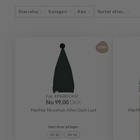
Størrelse
Kategori
Køn
Sorter efter...
-50%
Før
199,00
DKK
Nu
99,00
DKK
MarMar Nissehue Alfen Dark Leaf
MarMa
40-42
44-46