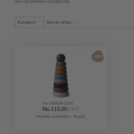
sikre og holdbare til daglig leg.
Kategori
Sorter efter...
-10%
Før
128,00
DKK
Nu
115,00
DKK
Mushie stabeltårn - Rustic