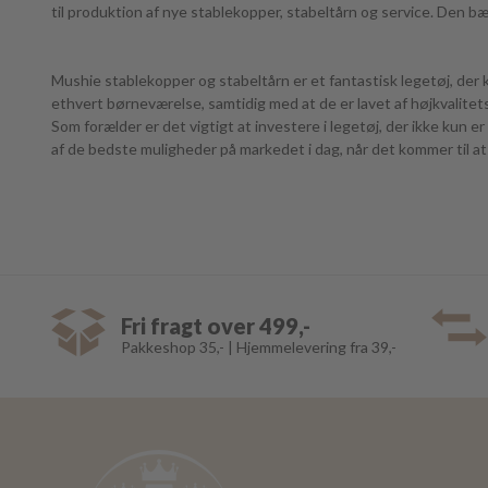
til produktion af nye stablekopper, stabeltårn og service. Den bæ
Mushie stablekopper og stabeltårn er et fantastisk legetøj, der ka
ethvert børneværelse, samtidig med at de er lavet af højkvalitets 
Som forælder er det vigtigt at investere i legetøj, der ikke kun 
af de bedste muligheder på markedet i dag, når det kommer til at t
Fri fragt over 499,-
Pakkeshop 35,- | Hjemmelevering fra 39,-