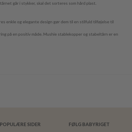
årnet går i stykker, skal det sorteres som hård plast.
s enkle og elegante design gør dem til en stilfuld tilføjelse til
læring på en positiv måde. Mushie stablekopper og stabeltårn er en
POPULÆRE SIDER
FØLG BABYRIGET