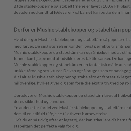
Både stablekopperne og stabeltårnene er lavet i 100% PP-plast, 
desuden godkendt til fødevarer - så barnet kan putte dem i mun
Derfor er Mushie stablekopper og stabeltårn pop
Hvad der gør Mushie stablekopper og stabeltårn så populære bland
med farver. De små størrelser gør dem også perfekte til små hænd
Mushie stablekopper og stabeltårn kan også hjælpe med at stimul
former kan hjælpe med at udvikle deres taktile sanser. De kan ogs
Mushie stablekopper og stabeltårn er en fantastisk måde at skabe
unikke tårne og strukturer. De kan også bruges som et pædagogis
Alt i alt er Mushie stablekopper og stabeltårn et fantastisk leg
miljøvenlige, hvilket giver dig som forældre ekstra tryghed og ro i
Derudover er Mushie stablekopper og stabeltårn lavet af højkvalit
deres sikkerhed og sundhed.
En anden stor fordel ved Mushie stablekopper og stabeltårn er 
dem til en stilfuld tilføjelse til ethvert børneværelse.
Hvis du er på udkig efter et legetøj, der kan stimulere dit barns
stabeltårn det perfekte valg for dig.