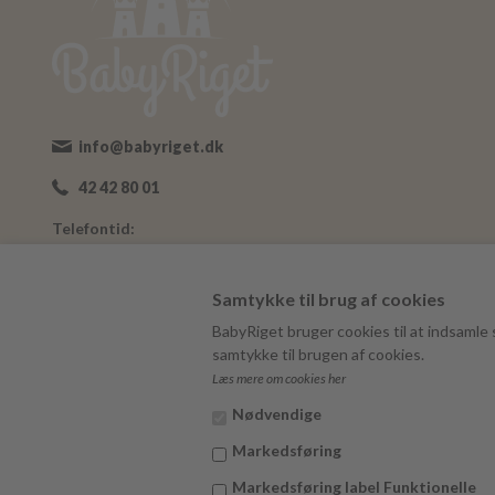
info@babyriget.dk
42 42 80 01
Telefontid:
Man-Fre: 09:00-16:00
Adresse:
Samtykke til brug af cookies
Nybovej 19
BabyRiget bruger cookies til at indsamle s
7500 Holstebro
samtykke til brugen af cookies.
Læs mere om cookies her
BabyRiget
CVR 40757295
Nødvendige
Markedsføring
Markedsføring label Funktionelle