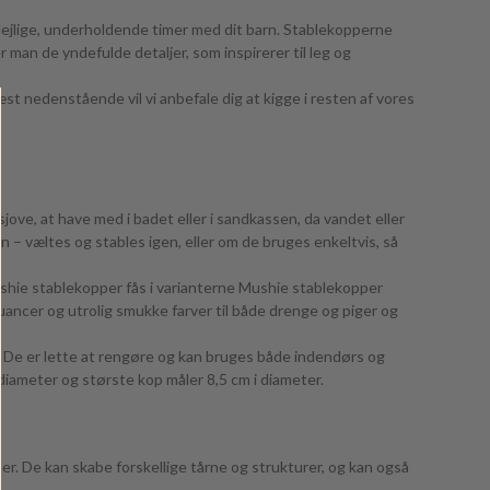
dejlige, underholdende timer med dit barn. Stablekopperne
 man de yndefulde detaljer, som inspirerer til leg og
t nedenstående vil vi anbefale dig at kigge i resten af vores
ove, at have med i badet eller i sandkassen, da vandet eller
– væltes og stables igen, eller om de bruges enkeltvis, så
Mushie stablekopper fås i varianterne Mushie stablekopper
ancer og utrolig smukke farver til både drenge og piger og
ge. De er lette at rengøre og kan bruges både indendørs og
iameter og største kop måler 8,5 cm i diameter.
r. De kan skabe forskellige tårne og strukturer, og kan også