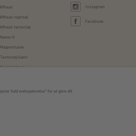
Instagram
Wheat
Wheat regntøj
Facebook
Wheat termotøj
Name It
Magnettavle
Termotøj børn
Regntøj børn
Joha
Mushie
epter fuld weboplevelse" for at give dit