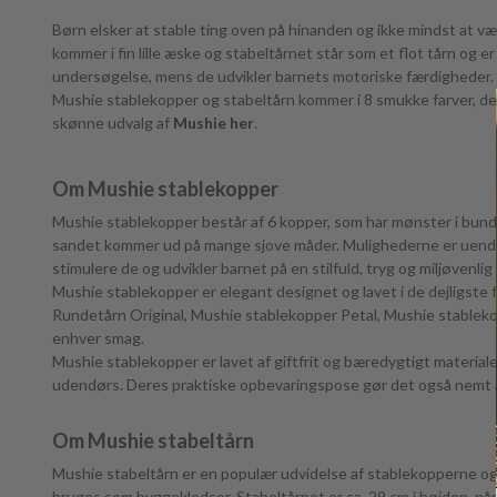
Børn elsker at stable ting oven på hinanden og ikke mindst at v
kommer i fin lille æske og stabeltårnet står som et flot tårn og 
undersøgelse, mens de udvikler barnets motoriske færdigheder.
Mushie stablekopper og stabeltårn kommer i 8 smukke farver, der 
skønne udvalg af
Mushie her
.
Om Mushie stablekopper
Mushie stablekopper består af 6 kopper, som har mønster i bunden
sandet kommer ud på mange sjove måder. Mulighederne er uendeli
stimulere de og udvikler barnet på en stilfuld, tryg og miljøvenli
Mushie stablekopper er elegant designet og lavet i de dejligste 
Rundetårn Original, Mushie stablekopper Petal, Mushie stablekop
enhver smag.
Mushie stablekopper er lavet af giftfrit og bæredygtigt materiale
udendørs. Deres praktiske opbevaringspose gør det også nemt 
Om Mushie stabeltårn
Mushie stabeltårn er en populær udvidelse af stablekopperne og g
bruges som byggeklodser.
Stabeltårnet er ca. 29 cm i højden, når