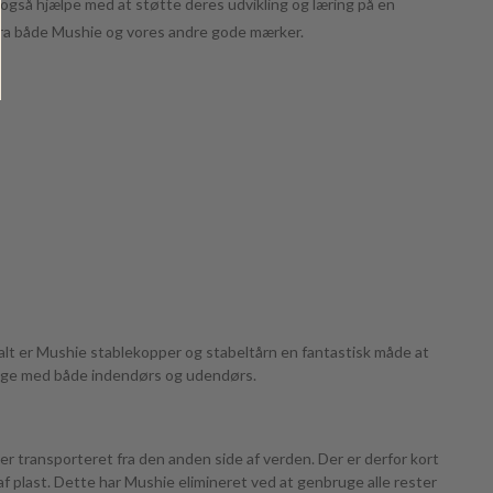
n også hjælpe med at støtte deres udvikling og læring på en
ra både Mushie og vores andre gode mærker.
 alt er Mushie stablekopper og stabeltårn en fantastisk måde at
t lege med både indendørs og udendørs.
er transporteret fra den anden side af verden. Der er derfor kort
af plast. Dette har Mushie elimineret ved at genbruge alle rester