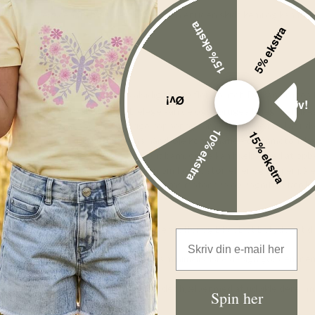
ligesom servicen fra Mushies. PP-plasten er uden skidt kemi og kan tåle
15% ekstra
5% ekstra
den.
ulært stablelegetøj
t forældre og børn er deres alsidighed og fleksibilitet. De kan bruges ti
Øv!
Øv!
er, og udover de oplagte stablelege kan de også bruges til leg i sandka
ere dit barns sanser. De farverige kopper og tårn kan hjælpe med at udvi
10% ekstra
15% ekstra
å hjælpe med at udvikle dit barns hånd-øje koordination og finmotoriske 
 sjove og lærerige aktiviteter for dit barn, og de kan hjælpe med at opb
k værktøj, hvor du kan lære dit barn om farver, størrelser og former på
etøj, der kan hjælpe med at udvikle dit barns motoriske og kognitive fær
 sindet.
ets materialer, der er fri for skadelige stoffer og BPA. Det betyder, at
Email Address
deres enkle og elegante design. Deres minimalistiske design gør dem ne
 fantasi og kreativitet, samtidig med at det hjælper med at udvikle dere
Spin her