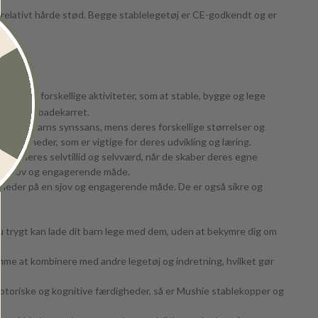
 relativt hårde stød. Begge stablelegetøj er CE-godkendt og er
l mange forskellige aktiviteter, som at stable, bygge og lege
ssen og i badekarret.
kle dit barns synssans, mens deres forskellige størrelser og
færdigheder, som er vigtige for deres udvikling og læring.
ygge deres selvtillid og selvværd, når de skaber deres egne
 en sjov og engagerende måde.
digheder på en sjov og engagerende måde. De er også sikre og
 du trygt kan lade dit barn lege med dem, uden at bekymre dig om
mme at kombinere med andre legetøj og indretning, hvilket gør
s motoriske og kognitive færdigheder, så er Mushie stablekopper og