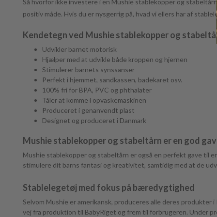
Så hvorfor ikke investere i en Mushie stablekopper og stabeltårn 
positiv måde.
Hvis du er nysgerrig på, hvad vi ellers har af stabl
Kendetegn ved Mushie stablekopper og stabeltå
Udvikler barnet motorisk
Hjælper med at udvikle både kroppen og hjernen
Stimulerer barnets synssanser
Perfekt i hjemmet, sandkassen, badekaret osv.
100% fri for BPA, PVC og phthalater
Tåler at komme i opvaskemaskinen
Produceret i genanvendt plast
Designet og produceret i Danmark
Mushie stablekopper og stabeltårn er en god gave
Mushie stablekopper og stabeltårn er også en perfekt gave til en
stimulere dit barns fantasi og kreativitet, samtidig med at de u
Stablelegetøj med fokus på bæredygtighed
Selvom Mushie er amerikansk, produceres alle deres produkter i PP
vej fra produktion til BabyRiget og frem til forbrugeren. Under p