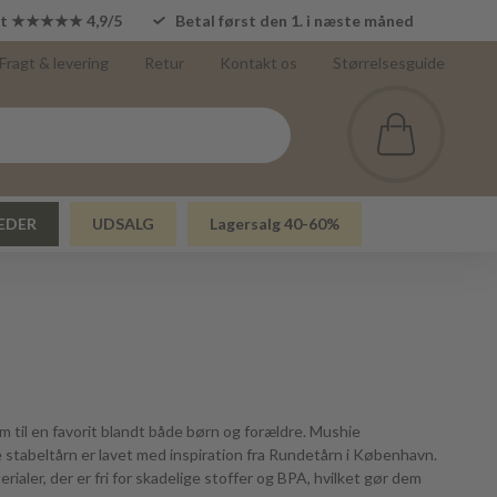
lot ★★★★★ 4,9/5
Betal først den 1. i næste måned
Fragt & levering
Retur
Kontakt os
Størrelsesguide
EDER
UDSALG
Lagersalg 40-60%
em til en favorit blandt både børn og forældre. Mushie
 stabeltårn er lavet med inspiration fra Rundetårn i København.
ialer, der er fri for skadelige stoffer og BPA, hvilket gør dem