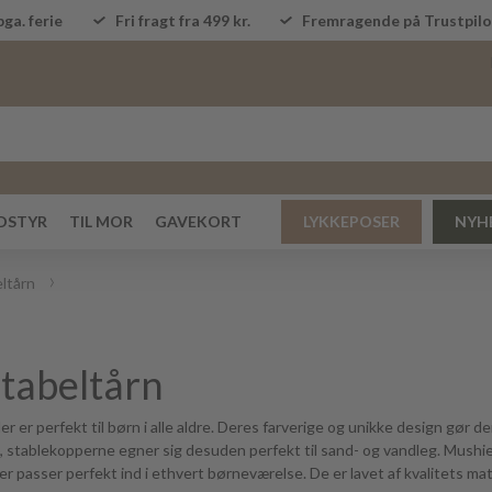
ga. ferie
Fri fragt fra 499 kr.
Fremragende på Trustpi
DSTYR
TIL MOR
GAVEKORT
LYKKEPOSER
NYH
ltårn
tabeltårn
r er perfekt til børn i alle aldre. Deres farverige og unikke design gør d
e, stablekopperne egner sig desuden perfekt til sand- og vandleg. Mushie
 passer perfekt ind i ethvert børneværelse. De er lavet af kvalitets mater