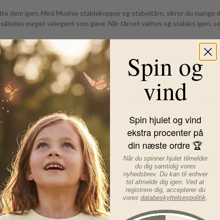
ælte dem igen. Med Mushie stablekopper og stabeltårn, sikrer du mange 
er således meget velegent som gave. Når tårnet væltes og stables igen, ser
kendetegner Mushie. Nemlig i nogle flotte støvede farver. Når du har læs
Spin og
vind
. Disse mønstre er inspireret af eventyr og gør stablekopperne rigtig sj
ge med disse sæt. Om stablekopper stables ovenpå hinanden til et tårn 
Spin hjulet og vind
g måde.
farver, de vil passe perfekt til børneværelset samt resten af hjemmet. 
ekstra procenter på
per Rundetårn Forrest, Mushie stablekopper Retro - alle i hver deres nu
din næste ordre 🏆
Når du spinner hjulet tilmelder
, der sikrer, at de er sikre at lege med, samtidig med at de er miljøvenli
du dig samtidig vores
at tage dem med på farten.
Stablekoppernes mindste kop måler 5,5 cm i d
nyhedsbrev. Du kan til enhver
tid afmelde dig igen. Ved at
registrere dig, accepterer du
vores
databeskyttelsespolitik
.
iver dit barn endnu flere muligheder for at udforske deres kreative evne
 det er stablet.