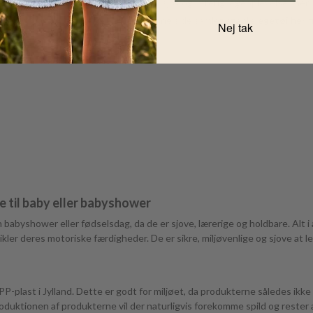
i dag? Du vil ikke kun give dit barn en sjov og lærerig legeoplevelse, me
elegetøj i vores sortiment, har vi på denne side samlet
stablelegetøj her
f
Nej tak
rn:
 til baby eller babyshower
 babyshower eller fødselsdag, da de er sjove, lærerige og holdbare. Alt i
dvikler deres motoriske færdigheder. De er sikre, miljøvenlige og sjove a
-plast i Jylland. Dette er godt for miljøet, da produkterne således ikke 
roduktionen af produkterne vil der naturligvis forekomme spild og rester 