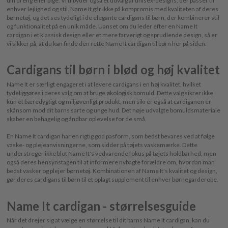
din dreng eller pige. Vi tilbyder også et udvalg af unisex-designs, der passer til
enhver lejlighed og stil. Name It går ikke på kompromis med kvaliteten af deres
børnetøj, og det ses tydeligt i de elegante cardigans til børn, der kombinerer stil
og funktionalitet på en unik måde. Uanset om du leder efter en Name It
cardigan i et klassisk design eller et mere farverigt og sprudlende design, så er
vi sikker på, at du kan finde den rette Name It cardigan til børn her på siden.
Cardigans til børn i blød og høj kvalitet
Name It er særligt engageret i at levere cardigans i en høj kvalitet, hvilket
tydeliggøres i deres valg om at bruge økologisk bomuld. Dette valg sikrer ikke
kun et bæredygtigt og miljøvenligt produkt, men sikrer også at cardiganen er
skånsom mod dit barns sarte og unge hud. Det nøje udvalgte bomuldsmateriale
skaber en behagelig og åndbar oplevelse for de små.
En Name It cardigan har en rigtig god pasform, som bedst bevares ved at følge
vaske- og plejeanvisningerne, som sidder på tøjets vaskemærke. Dette
understreger ikke blot Name It's vedvarende fokus på tøjets holdbarhed, men
også deres hensynstagen til at informere nybagte forældre om, hvordan man
bedst vasker og plejer børnetøj. Kombinationen af Name It's kvalitet og design,
gør deres cardigans til børn til et oplagt supplement til enhver børnegarderobe.
Name It cardigan - størrelsesguide
Når det drejer sig at vælge en størrelse til dit barns Name It cardigan, kan du