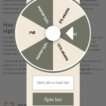
nyhedsbrev ved dit næste køb eller følger os på
Instagram
, hvor vi løbende
deler information om kommende udsalg og andre spændende tilbud. På den
15% ekstra
5% ekstra
måde kan du sikre dig, at du ikke går glip af chancen for at få fingrene i en
fantastisk Name It cardigan til børn til en ekstra god pris.
Hos BabyRiget er vores kunder de
vigtigste
Øv!
Øv!
Hos BabyRiget lægger vi stor vægt på vores kunders tilfredshed og stræber hele
tiden efter at være din foretrukne online butik for børne- og babytøj. Vores
10% ekstra
15% ekstra
omfattende udvalg af Name It cardigans er nøje udvalgt for at imødekomme
forskellige behov, størrelser og stilarter, og det omfatter selvfølgelig cardigans
til både piger og drenge.
Vi læser og værdsætter alle tilbagemeldinger fra vores kunder. Din oplevelse er
vigtig for os, og vi opfordrer dig derfor til at dele din feedback på vores
Trustpilot-side:
https://dk.trustpilot.com/review/www.babyriget.dk
. Vi ved, at
din anmeldelse kan hjælpe os med at forbedre vores service yderligere.
Email Address
Spin her
Fri fragt over 499,-