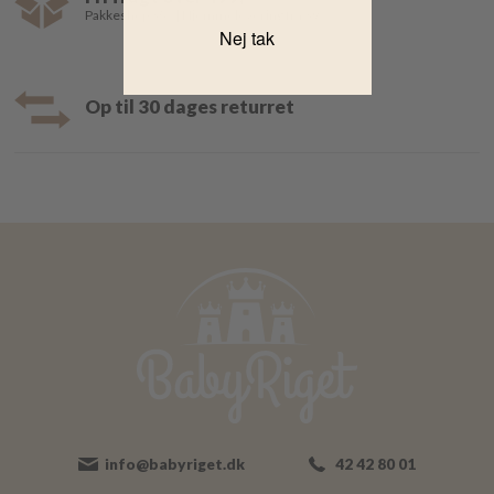
Pakkeshop 35,- | Hjemmelevering fra 39,-
Nej tak
Op til 30 dages returret
info@babyriget.dk
42 42 80 01