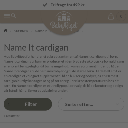
OBS! Vi afsender ordrer igen mandag den 
Fri fragt fra 499 kr.
0
MÆRKER
Name It
Name It cardigan
Name It cardigan
Hos BabyRiget forhandler vi et bredt sortiment af Name It cardigans til børn.
Name It cardigans til børn er produceret i den blødeste økologiske bomuld, som
er enormt behagelig for dit barns unge hud. I vores sortiment finder du både
Name It cardigans til de helt små babyer og til de større børn. Til de helt små er
en cardigan et velegnet supplement til både bukser og bodyer, da en Name It
cardigan hurtigt kan tages af og på for at regulere kropstemperaturen hos dit
barn. En Name It cardigan er et utrolig populært valg, da både komfort og design
går hånd i hånd. Se vores udvalg herunder.
Filter
Sorter efter...
1 resultater