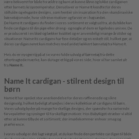
være bekvemt for både forældre og barn at kunne åbne og lukke cardiganen
efter barnets kropstemperatur. Derudover er Name It kendte for deres
stilfulde og elegante designs, som henter sin inspiration fra den skandinaviske
børnetøjsmode, hvor stilrene motiver og farver er i højsædet.
De Name It cardigans du finder i vores sortiment er valgt ud fra, at du både kan
finde cardigans til din pige eller dreng - og nogle af dem er ligeledes unisex. De
er produceret i en blød og lækker kvalitet og er anvendelig i mange årstider og
situationer. Name Its cardigans har fine detaljer og en enkelt stil, hvilket gør, at
deres cardigan nemt kan matches med andet lækkert børnetøj fra Name It.
Hvis du er nysgerrig på at se vores fulde udvalg af børnetøj fra dette
eftertragtede mærke, kan du tage et kig på vores side, hvor vi har samlet alt
fra
Name It
.
Name It cardigan - stilrent design til
børn
Name It har opnået stor anerkendelse for deres raffinerede og sikre
designvalg, hvilket tydeligt afspejles i deres kollektion af cardigans til børn.
Vores udvalg byder på mange forskellige designs, der spænder fra varierede
farvepaletter og syninger til forskellige motiver. Hos BabyRiget stræber vi altid
efter at kunne tilbyde et sortiment, der imødekommer enhver smag og
præference.
I vores udvalg er der lagt vægt på, at du kan finde den perfekte cardigan til både