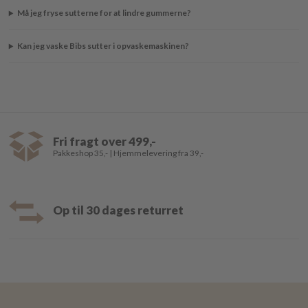
Må jeg fryse sutterne for at lindre gummerne?
Kan jeg vaske Bibs sutter i opvaskemaskinen?
Fri fragt over 499,-
Pakkeshop 35,- | Hjemmelevering fra 39,-
Op til 30 dages returret