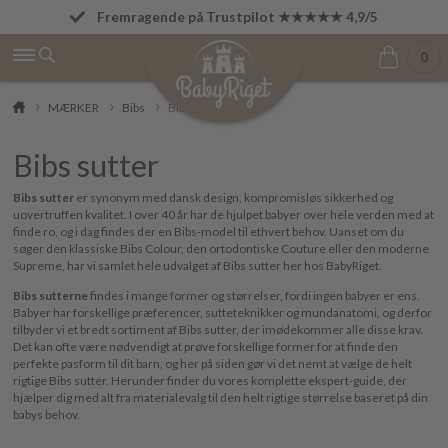
Fremragende på Trustpilot ★★★★★ 4,9/5
Fri fragt fra 499 kr.
0
MÆRKER
Bibs
Bibs sutter
Bibs sutter
Bibs sutter
er synonym med dansk design, kompromisløs sikkerhed og
uovertruffen kvalitet. I over 40 år har de hjulpet babyer over hele verden med at
finde ro, og i dag findes der en Bibs-model til ethvert behov. Uanset om du
søger den klassiske Bibs Colour, den ortodontiske Couture eller den moderne
Supreme, har vi samlet hele udvalget af Bibs sutter her hos BabyRiget.
Bibs sutterne
findes i mange former og størrelser, fordi ingen babyer er ens.
Babyer har forskellige præferencer, sutteteknikker og mundanatomi, og derfor
tilbyder vi et bredt sortiment af Bibs sutter, der imødekommer alle disse krav.
Det kan ofte være nødvendigt at prøve forskellige former for at finde den
perfekte pasform til dit barn, og her på siden gør vi det nemt at vælge de helt
rigtige Bibs sutter. Herunder finder du vores komplette ekspert-guide, der
hjælper dig med alt fra materialevalg til den helt rigtige størrelse baseret på din
babys behov.