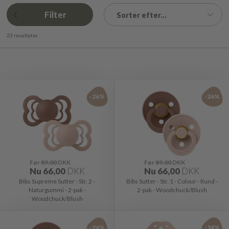
Filter
Sorter efter...
23 resultater
-26%
-26%
Før
89,00
DKK
Før
89,00
DKK
Nu
66,00
DKK
Nu
66,00
DKK
Bibs Supreme Sutter - Str. 2 -
Bibs Sutter - Str. 1 - Colour - Rund -
Naturgummi - 2-pak -
2-pak - Woodchuck/Blush
Woodchuck/Blush
-26%
-14%