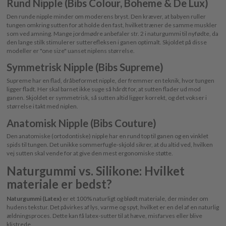
Rund Nipple (Bibs Colour, Boheme & De Lux)
Den runde nipple minder om moderens bryst. Den kræver, at babyen ruller
tungen omkring sutten for at holde den fast, hvilket træner de samme muskler
som ved amning. Mange jordmødre anbefaler str. 2 i naturgummi til nyfødte, da
den lange stilk stimulerer sutterefleksen i ganen optimalt. Skjoldet på disse
modeller er "one size" uanset niplens størrelse.
Symmetrisk Nipple (Bibs Supreme)
Supreme har en flad, dråbeformet nipple, der fremmer en teknik, hvor tungen
ligger fladt. Her skal barnet ikke suge så hårdt for, at sutten flader ud mod
ganen. Skjoldet er symmetrisk, så sutten altid ligger korrekt, og det vokser i
størrelse i takt med niplen.
Anatomisk Nipple (Bibs Couture)
Den anatomiske (ortodontiske) nipple har en rund top til ganen og en vinklet
spids til tungen. Det unikke sommerfugle-skjold sikrer, at du altid ved, hvilken
vej sutten skal vende for at give den mest ergonomiske støtte.
Naturgummi vs. Silikone: Hvilket
materiale er bedst?
Naturgummi (Latex)
er et 100% naturligt og blødt materiale, der minder om
hudens tekstur. Det påvirkes af lys, varme og spyt, hvilket er en del af en naturlig
ældningsproces. Dette kan få latex-sutter til at hæve, misfarves eller blive
klistrede.