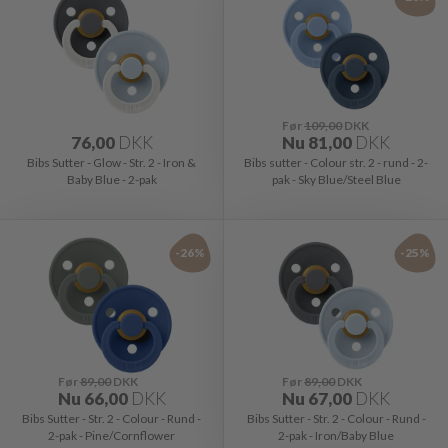
Før
109,00
DKK
76,00
DKK
Nu
81,00
DKK
Bibs Sutter - Glow - Str. 2 - Iron &
Bibs sutter - Colour str. 2 - rund - 2-
Baby Blue - 2-pak
pak - Sky Blue/Steel Blue
-26%
-25%
Før
89,00
DKK
Før
89,00
DKK
Nu
66,00
DKK
Nu
67,00
DKK
Bibs Sutter - Str. 2 - Colour - Rund -
Bibs Sutter - Str. 2 - Colour - Rund -
2-pak - Pine/Cornflower
2-pak - Iron/Baby Blue