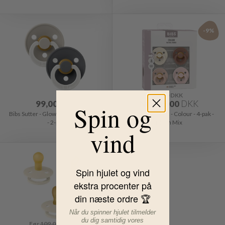
-9%
Før
164,00
DKK
99,00
DKK
Nu
149,00
DKK
Spin og
Bibs Sutter - Glow - Str. 2 - Sand/Iron
Bibs Sutter - Str. 2 - Colour - 4-pak -
- 2-pak
Blush Mix
vind
-26%
Spin hjulet og vind
ekstra procenter på
din næste ordre 🏆
Når du spinner hjulet tilmelder
du dig samtidig vores
Før
109,00
DKK