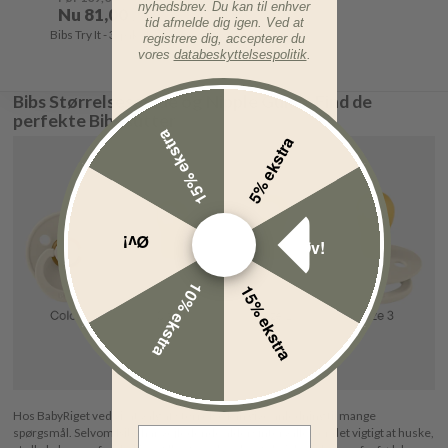
nyhedsbrev. Du kan til enhver
Nu
81,00
DKK
tid afmelde dig igen. Ved at
Bibs Try It - 3-pak - Ivory
registrere dig, accepterer du
vores
databeskyttelsespolitik
.
Bibs Størrelsesguide og Nipple Guide: Find de
perfekte Bibs sutter
15% ekstra
5% ekstra
Øv!
Øv!
10% ekstra
15% ekstra
Hos BabyRiget ved vi, at valg af størrelse kan give anledning til mange
Email Address
spørgsmål. Selvom Bibs har vejledende aldersintervaller, er det vigtigt at huske,