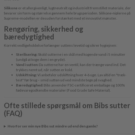
Silikone
er et allergivenligt, lugtneutralt og industrielt fremstillet materiale, der
bevarer sin form og størrelse gennem hele brugsperioden. Silikone-niplerne på
Supreme-modellen er desuden forstærket med et innovativt mønster.
Rengøring, sikkerhed og
bæredygtighed
Korrekt vedligeholdelse forlænger suttens levetid og sikrer hygiejnen:
Sterilisering:
Skold sutterne i en skål med kogende vand i 5 minutter
(undgå at koge dem i en gryde).
Vand i sutten:
Da sutterne har en ventil, kan der trænge vand ind. Det
trykkes nemt ud, når sutten er kold.
Udskiftning:
Vi anbefaler udskiftning hver 4-6 uge. Lav altid en "træk-
test" før brug – smid sutten ud ved mindste tegn på svaghed.
Bæredygtighed:
Bibs anvender FSC-certificeret emballage og 100%
fødevaregodkendte materialer (Food Grade Safe Material).
Ofte stillede spørgsmål om Bibs sutter
(FAQ)
Hvorfor ser min nye Bibs sut mindre ud end den gamle?