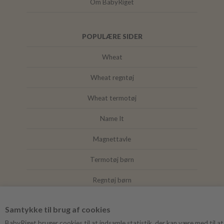
Om BabyRiget
POPULÆRE SIDER
Wheat
Wheat regntøj
Wheat termotøj
Name It
Magnettavle
Termotøj børn
Regntøj børn
Joha
Samtykke til brug af cookies
Mushie
BabyRiget bruger cookies til at indsamle statistik, der kan være med til at