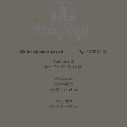
info@babyriget.dk
42 42 80 01
Telefontid:
Man-Fre: 09:00-16:00
Adresse:
Nybovej 19
7500 Holstebro
BabyRiget
CVR 40757295