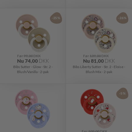
-25%
-26%
Før
99,00
DKK
Før
109,00
DKK
Nu
74,00
DKK
Nu
81,00
DKK
Bibs Sutter - Glow - Str. 2 -
Bibs Liberty Sutter - Str. 2 - Eloise -
Blush/Vanilla - 2-pak
Blush Mix - 2-pak
-5%
Før
109,00
DKK