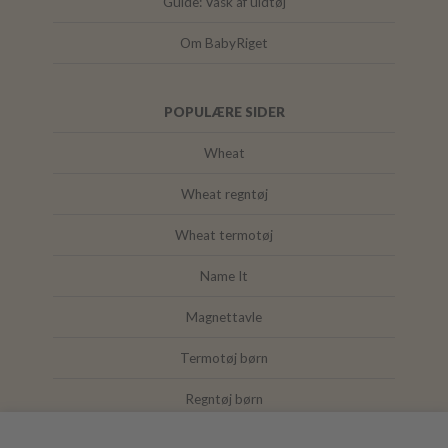
Guide: Vask af uldtøj
Om BabyRiget
POPULÆRE SIDER
Wheat
Wheat regntøj
Wheat termotøj
Name It
Magnettavle
Termotøj børn
Regntøj børn
Joha