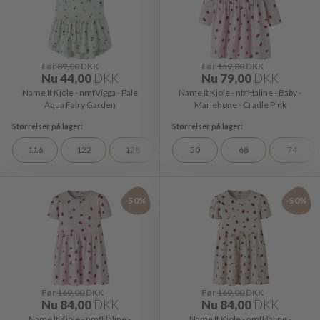
Før
89,00
DKK
Før
159,00
DKK
Nu
44,00
DKK
Nu
79,00
DKK
Name It Kjole - nmfVigga - Pale
Name It Kjole - nbfHaline - Baby -
Aqua Fairy Garden
Mariehøne - Cradle Pink
116
122
128
98
50
68
74
-50%
-50%
Før
169,00
DKK
Før
169,00
DKK
Nu
84,00
DKK
Nu
84,00
DKK
Name It Kjole - nmfHaline -
Name It Kjole - nmfHaline -