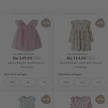
-50%
-50%
Før
299,00
DKK
Før
229,00
DKK
Nu
149,00
DKK
Nu
114,00
DKK
Name It Kjole - nmfFaransle -
Name It Kjole - nmfFalca - Peyote
Pirouette
Melange
104
92
98
116
122
128
-51%
-50%