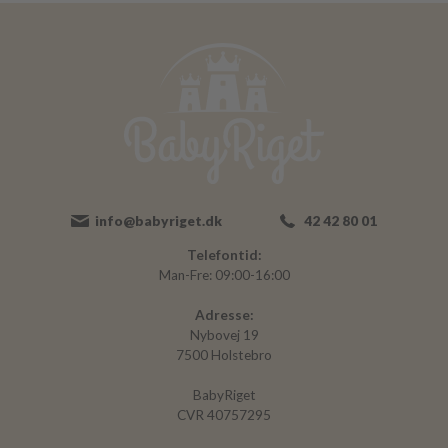
info@babyriget.dk
42 42 80 01
Telefontid:
Man-Fre: 09:00-16:00
Adresse:
Nybovej 19
7500 Holstebro
BabyRiget
CVR 40757295