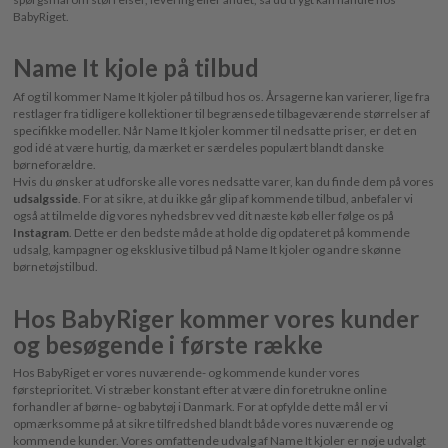
BabyRiget.
Name It kjole på tilbud
Af og til kommer Name It kjoler på tilbud hos os. Årsagerne kan varierer, lige fra
restlager fra tidligere kollektioner til begrænsede tilbageværende størrelser af
specifikke modeller. Når Name It kjoler kommer til nedsatte priser, er det en
god idé at være hurtig, da mærket er særdeles populært blandt danske
børneforældre.
Hvis du ønsker at udforske alle vores nedsatte varer, kan du finde dem på vores
udsalgsside
. For at sikre, at du ikke går glip af kommende tilbud, anbefaler vi
også at tilmelde dig vores nyhedsbrev ved dit næste køb eller følge os på
Instagram
. Dette er den bedste måde at holde dig opdateret på kommende
udsalg, kampagner og eksklusive tilbud på Name It kjoler og andre skønne
børnetøjstilbud.
Hos BabyRiger kommer vores kunder
og besøgende i første række
Hos BabyRiget er vores nuværende- og kommende kunder vores
førsteprioritet. Vi stræber konstant efter at være din foretrukne online
forhandler af børne- og babytøj i Danmark. For at opfylde dette mål er vi
opmærksomme på at sikre tilfredshed blandt både vores nuværende og
kommende kunder. Vores omfattende udvalg af Name It kjoler er nøje udvalgt