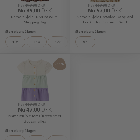
Før
199,00
DKK
Før
169,00
DKK
Nu
99,00
DKK
Nu
67,00
DKK
Name It Kjole - NMFNOVEA -
Name It Kjole NbfSoleo - Jacquard
Shopping Bag
Leo Glitter - Summer Sand
104
110
122
98
56
-61%
Før
119,00
DKK
Nu
47,00
DKK
Name It Kjole Jomai Kortærmet
Bougainvillea