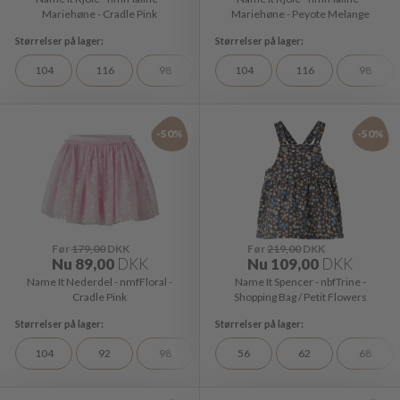
Mariehøne - Cradle Pink
Mariehøne - Peyote Melange
104
116
98
104
116
98
-50%
-50%
Før
179,00
DKK
Før
219,00
DKK
Nu
89,00
DKK
Nu
109,00
DKK
Name It Nederdel - nmfFloral -
Name It Spencer - nbfTrine -
Cradle Pink
Shopping Bag / Petit Flowers
104
92
98
56
62
68