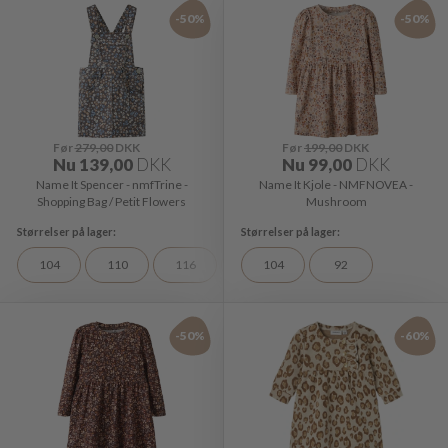
-50%
-50%
Før
279,00
DKK
Før
199,00
DKK
Nu
139,00
DKK
Nu
99,00
DKK
Name It Spencer - nmfTrine -
Name It Kjole - NMFNOVEA -
Shopping Bag / Petit Flowers
Mushroom
104
110
116
122
104
128
92
98
-50%
-60%