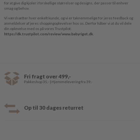
for at give dig kjoler i forskellige størrelser og designs, der passer til enhver
smag og behov.
Vi værdsætter hver enkelt kunde, og vi er taknemmelige for jeres feedback og
anmeldelser af jeres shoppingoplevelser hos os. Derfor håber vi at du vil dele
din oplevelse med os på vores Trustpilot:
https://dk.trustpilot.com/review/www.babyriget.dk
.
Fri fragt over 499,-
Pakkeshop 35,- | Hjemmelevering fra 39,-
Op til 30 dages returret