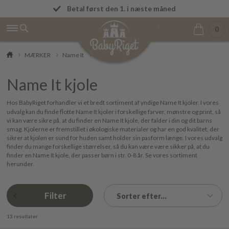
Fremragende på Trustpilot ★★★★★ 4,9/5
Betal først den 1. i næste måned
0
MÆRKER
Name It
Name It kjole
Name It kjole
Hos BabyRiget forhandler vi et bredt sortiment af yndige Name It kjoler. I vores
udvalg kan du finde flotte Name It kjoler i forskellige farver, mønstre og print, så
vi kan være sikre på, at du finder en Name It kjole, der falder i din og dit barns
smag. Kjolerne er fremstillet i økologiske materialer og har en god kvalitet, der
sikrer at kjolen er sund for huden samt holder sin pasform længe. I vores udvalg
finder du mange forskellige størrelser, så du kan være være sikker på, at du
finder en Name It kjole, der passer børn i str. 0-8 år. Se vores sortiment
herunder.
Filter
Sorter efter...
13 resultater