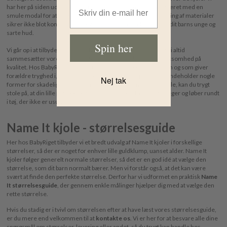
Email Address
har her på siden udelukkende fås i økologisk bomuld, kombineret med en
smule modal for at tilføre blødhed og elasticitet. Denne blanding af materialer
sikrer ikke blot komfort, men også en skånsom oplevelse for dit barns unge og
sarte hud.
Spin her
Vi går op i at tilbyde børnetøj af høj kvalitet, og det betyder, at vi altid
sammesætter vores sortimenter med stor omhu og opmærksomhed på
kvalitet. Hos BabyRiget sælger vi kun tøj, der er godt for huden og som giver
forældre tryghed i, at de klæder deres børn på i tøj, som ikke indeholder nogle
Nej tak
former for skadelige kemikalier. Hvis du køber en Name It kjole, kan du trygt
stole på, at din lille pige ikke kun ser fantastisk ud, men også leger og løber rundt
i tøj, der ikke er usundt.
Name It kjole - størrelsesguide
Her hos BabyRiget tilbyder vi et bredt udvalg af Name It kjoler i forskellige
størrelser, så der er noget for enhver lille guldklump, uanset alder. Name It
kjoler følger generelt normale størrelser, så det er en god idé at vælge den
størrelse, som dit barn normalt bærer. Men vi forstår også, at det kan være
svært at finde den perfekte størrelse. Derfor har vi udformet en praktisk
Name
It størrelsesguide
, der gennem enkle målinger hjælper dig med at vælge den
rette størrelse.
Hvis du stadig er i tvivl om størrelsen efter at have læst vores størrelsesguide,
er du mere end velkommen til at
kontakte os
. Vi er her for at besvare alle dine
spørgsmål om størrelser, levering eller andet, så du trygt kan handle hos