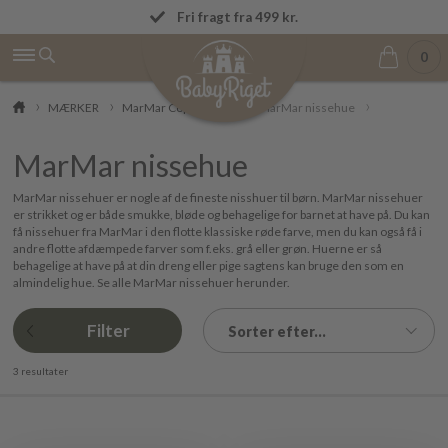
OBS! Vi afsender ordrer igen mandag den 
Fri fragt fra 499 kr.
0
MÆRKER
MarMar Copenhagen
MarMar nissehue
MarMar nissehue
MarMar nissehuer er nogle af de fineste nisshuer til børn. MarMar nissehuer
er strikket og er både smukke, bløde og behagelige for barnet at have på. Du kan
få nissehuer fra MarMar i den flotte klassiske røde farve, men du kan også få i
andre flotte afdæmpede farver som f.eks. grå eller grøn. Huerne er så
behagelige at have på at din dreng eller pige sagtens kan bruge den som en
almindelig hue. Se alle MarMar nissehuer herunder.
Filter
Sorter efter...
3 resultater