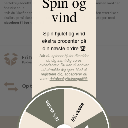
Spin og
perfekte juleoutfit til din dreng eller pige, som de skal have sammen med den
fine nissehue.
vind
Hvis du ikke finder en nissehue du kan lide fra MarMar, eller den størrelse du
skal bruge måske allerede er udsolgt, så kan du kigge i vores kategori med
nissehuer til børn
fra forskellige mærker.
Spin hjulet og vind
ekstra procenter på
din næste ordre 🏆
Når du spinner hjulet tilmelder
Fri fragt over 499,-
du dig samtidig vores
Pakkeshop 35,- | Hjemmelevering fra 39,-
nyhedsbrev. Du kan til enhver
tid afmelde dig igen. Ved at
registrere dig, accepterer du
vores
databeskyttelsespolitik
.
Op til 30 dages returret
15% ekstra
5% ekstra