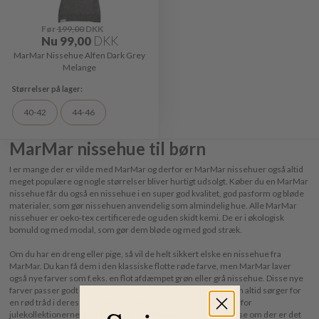
Før
199,00
DKK
Nu
99,00
DKK
MarMar Nissehue Alfen Dark Grey
Melange
40-42
44-46
MarMar nissehue til børn
I er mange der er vilde med MarMar og derfor er MarMar nissehuer også altid
meget populære og nogle størrelser bliver hurtigt udsolgt. Køber du en MarMar
nissehue får du også en nissehue i en super god kvalitet, god pasform og bløde
materialer, som gør nissehuen anvendelig som almindelig hue. Alle MarMar
nissehuer er oeko-tex certificerede og uden skidt kemi. De er i økologisk
bomuld og med modal, som gør dem bløde og med god stræk.
Om du har en dreng eller pige, så vil de helt sikkert elske en nissehue fra
MarMar. Du kan få dem i den klassiske flotte røde farve, men MarMar laver
også nye farver som f.eks. en flot afdæmpet grøn eller grå nissehue. Disse nye
farver passer godt ind i resten af kollektionen fra MarMar som altid sørger for
en rød tråd i deres kollektioner hvilket også gør sig gældende for
julekollektionerne. Du kan se alle
MarMar nyhederne
her og se om der er det