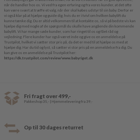
når de handler hos os. Vi ved fra egen erfaring og fra vores kunder, at det ofte
kan være svært at træffe et valg, når der skal købes udstyr til sin baby. Derfor er
vi også klar på at hjælpe og guide dig, hvis du er i tvivl om hvilken babylift du
kunne tænke dig. Du er altid velkommen til at kontakte os, så vi på bedste vis kan
hjælpe dig med nogle af de spørgsmål du skulle have angående din kommende
babylift. Vi har mange søde kunder, som har ringet til os og fået råd og
vejledning. Flere kunder har også været inde og give os en anmeldelse på
Trustpilot, hvilket vi sætter stor pris på, da det er med til at hjælpe os med at
hjælpe dig. Har du tid og lyst, så sætter vi stor pris på en anmeldelse fra dig. Du
kan give os en anmeldelse på Trustpilot her:
https://dk.trustpilot.com/review/www.babyriget.dk
Fri fragt over 499,-
Pakkeshop 35,- | Hjemmelevering fra 39,-
Op til 30 dages returret