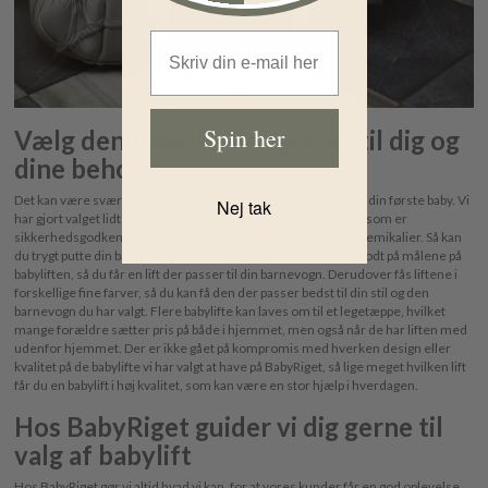
Email Address
Spin her
Vælg den babylift der passer til dig og
dine behov
Det kan være svært at vælge babyudstyr og især, hvis det er til din første baby. Vi
Nej tak
har gjort valget lidt lettere for dig, da vi kun har valgt babylifte, som er
sikkerhedsgodkendte og lavet af materialer uden skadelige kemikalier. Så kan
du trygt putte din baby i din nye fine babylift. Sørg for at kigge godt på målene på
babyliften, så du får en lift der passer til din barnevogn. Derudover fås liftene i
forskellige fine farver, så du kan få den der passer bedst til din stil og den
barnevogn du har valgt. Flere babylifte kan laves om til et legetæppe, hvilket
mange forældre sætter pris på både i hjemmet, men også når de har liften med
udenfor hjemmet. Der er ikke gået på kompromis med hverken design eller
kvalitet på de babylifte vi har valgt at have på BabyRiget, så lige meget hvilken lift
får du en babylift i høj kvalitet, som kan være en stor hjælp i hverdagen.
Hos BabyRiget guider vi dig gerne til
valg af babylift
Hos BabyRiget gør vi altid hvad vi kan, for at vores kunder får en god oplevelse,