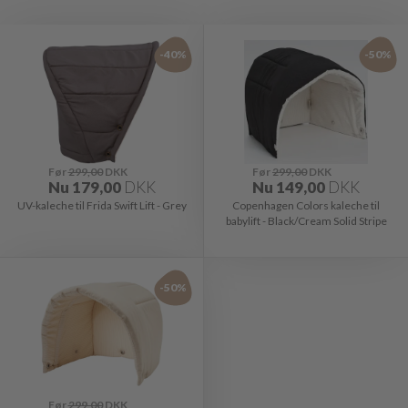
-40%
-50%
Før
299,00
DKK
Før
299,00
DKK
Nu
179,00
DKK
Nu
149,00
DKK
UV-kaleche til Frida Swift Lift - Grey
Copenhagen Colors kaleche til
babylift - Black/Cream Solid Stripe
-50%
Før
299,00
DKK