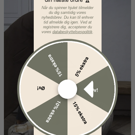
Når du spinner hjulet tilmelder
du dig samtidig vores
nyhedsbrev. Du kan til enhver
tid afmelde dig igen. Ved at
registrere dig, accepterer du
vores
databeskyttelsespolitik
.
15% ekstra
5% ekstra
Øv!
Øv!
10% ekstra
15% ekstra