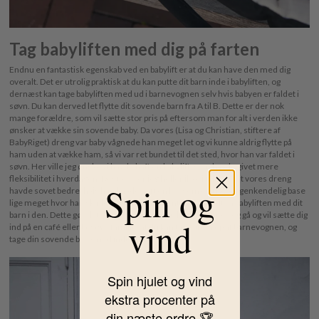
Tag babyliften med dig på farten
Endnu en fantastisk egenskab ved en babylift er at du kan have den med dig
overalt. Det er utrolig praktisk at du kan putte dit barn inde i babyliften, og
dernæst kan tage babyliften med ud i barnevognen selv hvis babyen er faldet i
søvn. Du kan derved let flytte dit sovende barn fra A til B. Dette er der nok
mange forældre, som vil sætte stor pris på eftersom man for alt i verden ikke
ønsker at vække sin sovende baby. Da vores (Lisa og Christian, stiftere af
BabyRiget) dreng var baby vågnede han meget let og vi kunne aldrig flytte på
ham uden at vække ham, så vi var ret bundet til det sted, hvor han var faldet i
søvn. Her ville jeg ønske vi havde haft en babylift, som havde givet mere
fleksibilitet i hverdagen. Desuden er jeg heller ikke i tvivl om at vores dreng
Spin og
havde sovet bedre, hvis han havde haft en lift, som en tryg og genkendelig base
lige meget hvor han skulle sove. Du kan nemt flytte rundt på babyliften med dit
barn i den. Dette gør det også lettere hvis du har været ude og gå og vil sætte dig
vind
ind på en café eller besøge familie, at du kan tage liften op af barnevognen, og
tage din sovende baby med indenfor.
Spin hjulet og vind
ekstra procenter på
din næste ordre 🏆