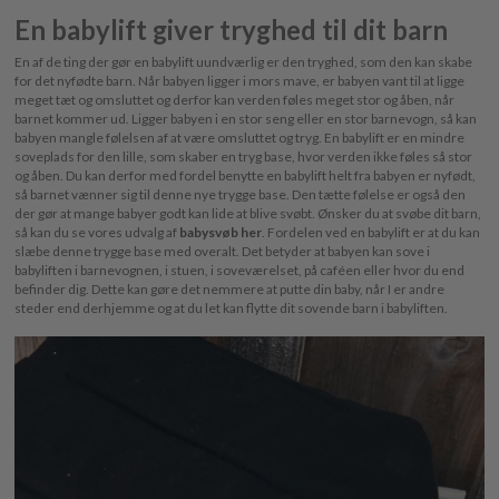
En babylift giver tryghed til dit barn
En af de ting der gør en babylift uundværlig er den tryghed, som den kan skabe
for det nyfødte barn. Når babyen ligger i mors mave, er babyen vant til at ligge
meget tæt og omsluttet og derfor kan verden føles meget stor og åben, når
barnet kommer ud. Ligger babyen i en stor seng eller en stor barnevogn, så kan
babyen mangle følelsen af at være omsluttet og tryg. En babylift er en mindre
soveplads for den lille, som skaber en tryg base, hvor verden ikke føles så stor
og åben. Du kan derfor med fordel benytte en babylift helt fra babyen er nyfødt,
så barnet vænner sig til denne nye trygge base. Den tætte følelse er også den
der gør at mange babyer godt kan lide at blive svøbt. Ønsker du at svøbe dit barn,
så kan du se vores udvalg af
babysvøb her
. Fordelen ved en babylift er at du kan
slæbe denne trygge base med overalt. Det betyder at babyen kan sove i
babyliften i barnevognen, i stuen, i soveværelset, på caféen eller hvor du end
befinder dig. Dette kan gøre det nemmere at putte din baby, når I er andre
steder end derhjemme og at du let kan flytte dit sovende barn i babyliften.