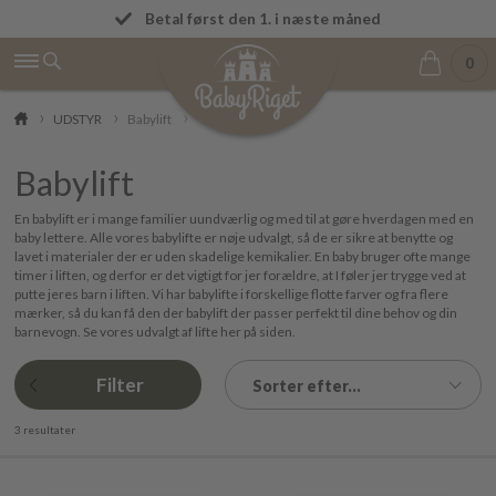
Fremragende på Trustpilot ★★★★★ 4,9/5
Betal først den 1. i næste måned
0
UDSTYR
Babylift
Babylift
En babylift er i mange familier uundværlig og med til at gøre hverdagen med en
baby lettere. Alle vores babylifte er nøje udvalgt, så de er sikre at benytte og
lavet i materialer der er uden skadelige kemikalier. En baby bruger ofte mange
timer i liften, og derfor er det vigtigt for jer forældre, at I føler jer trygge ved at
putte jeres barn i liften. Vi har babylifte i forskellige flotte farver og fra flere
mærker, så du kan få den der babylift der passer perfekt til dine behov og din
barnevogn. Se vores udvalgt af lifte her på siden.
Filter
Sorter efter...
3 resultater