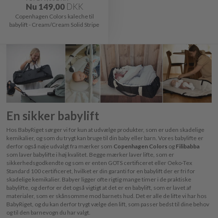
Nu
149,00
DKK
Copenhagen Colors kaleche til
babylift - Cream/Cream Solid Stripe
En sikker babylift
Hos BabyRiget sørger vi for kun at udvælge produkter, som er uden skadelige
kemikalier, og som du trygt kan bruge til din baby eller barn. Vores babylifte er
derfor også nøje udvalgt fra mærker som
Copenhagen Colors
og
Filibabba
som laver babylifte i høj kvalitet. Begge mærker laver lifte, som er
sikkerhedsgodkendte og som er enten GOTS certificeret eller Oeko-Tex
Standard 100 certificeret, hvilket er din garanti for en babylift der er fri for
skadelige kemikalier. Babyer ligger ofte rigtig mange timer i de praktiske
babylifte, og derfor er det også vigtigt at det er en babylift, som er lavet af
materialer, som er skånsomme mod barnets hud. Det er alle de lifte vi har hos
BabyRiget, og du kan derfor trygt vælge den lift, som passer bedst til dine behov
og til den barnevogn du har valgt.