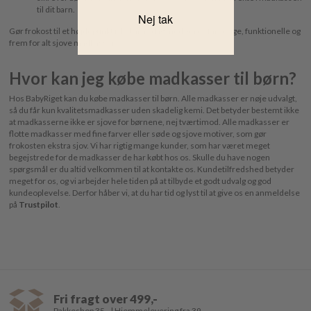
til dit barn.
Nej tak
Gør frokost til et højdepunkt i dit barns dag med vores farverige, funktionelle og
frem for alt sjove madkasser!
Hvor kan jeg købe madkasser til børn?
Hos BabyRiget kan du købe madkasser til børn. Alle madkasser er nøje udvalgt,
så du får kun kvalitetsmadkasser uden skadelig kemi. Det betyder bestemt ikke
at madkasserne ikke er sjove for børnene, nej tværtimod. Alle madkasser er
flotte madkasser med fine farver eller søde og sjove motiver, som gør
frokosten ekstra sjov. Vi har rigtig mange kunder, som har været meget
begejstrede for de madkasser de har købt hos os. Skulle du have nogen
spørgsmål er du altid velkommen til at kontakte os. Kundetilfredshed betyder
meget for os, og vi arbejder hele tiden på at tilbyde et godt udvalg og god
kundeoplevelse. Derfor håber vi, at du har tid og lyst til at give os en anmeldelse
på
Trustpilot
.
Fri fragt over 499,-
Pakkeshop 35,- | Hjemmelevering fra 39,-