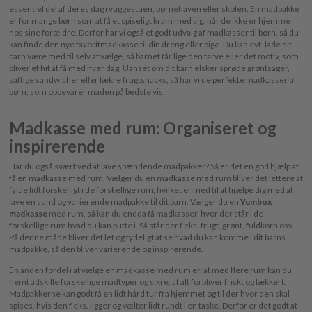
essentiel del af deres dag i vuggestuen, børnehaven eller skolen. En madpakke
er for mange børn som at få et spiseligt kram med sig, når de ikke er hjemme
hos sine forældre. Derfor har vi også et godt udvalg af madkasser til børn, så du
kan finde den nye favoritmadkasse til din dreng eller pige. Du kan evt. lade dit
barn være med til selv at vælge, så barnet får lige den farve eller det motiv, som
bliver et hit at få med hver dag. Uanset om dit barn elsker sprøde grøntsager,
saftige sandwicher eller lækre frugtsnacks, så har vi de perfekte madkasser til
børn, som opbevarer maden på bedste vis.
Madkasse med rum: Organiseret og
inspirerende
Har du også svært ved at lave spændende madpakker? Så er det en god hjælp at
få en madkasse med rum. Vælger du en madkasse med rum bliver det lettere at
fylde lidt forskelligt i de forskellige rum, hvilket er med til at hjælpe dig med at
lave en sund og varierende madpakke til dit barn. Vælger du en
Yumbox
madkasse
med rum, så kan du endda få madkasser, hvor der står i de
forskellige rum hvad du kan putte i. Så står der f.eks. frugt, grønt, fuldkorn osv.
På denne måde bliver det let og tydeligt at se hvad du kan komme i dit barns
madpakke, så den bliver varierende og inspirerende.
En anden fordel i at vælge en madkasse med rum er, at med flere rum kan du
nemt adskille forskellige madtyper og sikre, at alt forbliver friskt og lækkert.
Madpakkerne kan godt få en lidt hård tur fra hjemmet og til der hvor den skal
spises, hvis den f.eks. ligger og vælter lidt rundt i en taske. Derfor er det godt at