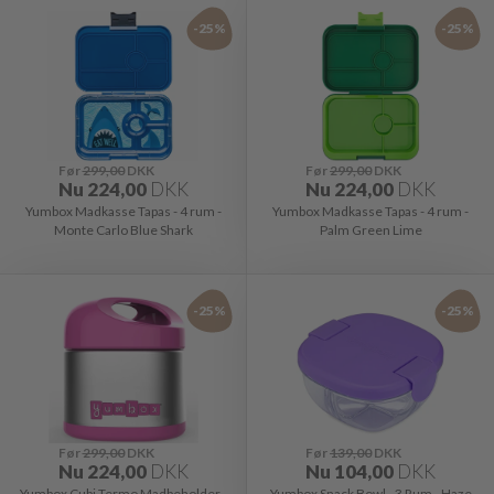
-25%
-25%
Før
299,00
DKK
Før
299,00
DKK
Nu
224,00
DKK
Nu
224,00
DKK
Yumbox Madkasse Tapas - 4 rum -
Yumbox Madkasse Tapas - 4 rum -
Monte Carlo Blue Shark
Palm Green Lime
-25%
-25%
Før
299,00
DKK
Før
139,00
DKK
Nu
224,00
DKK
Nu
104,00
DKK
Yumbox Cubi Termo Madbeholder -
Yumbox Snack Bowl - 3 Rum - Haze