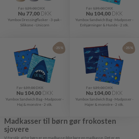
Før
129,00
DKK
Før
139,00
DKK
Nu
77,00
DKK
Nu
104,00
DKK
Yumbox Dressingflasker - 3-pak -
Yumbox Sandwich Bag - Madposer -
Silikone - Unicorn
Enhjørninger & Hunde - 2 stk.
-25%
-25%
Før
139,00
DKK
Før
139,00
DKK
Nu
104,00
DKK
Nu
104,00
DKK
Yumbox Sandwich Bag - Madposer -
Yumbox Sandwich Bag - Madposer -
Haj & monstre - 2 stk.
Hajer & monstre - 2 stk.
Madkasser til børn gør frokosten
sjovere
Vi forstår, at for børn er en madkasse ikke bare en madkasse. Det er en