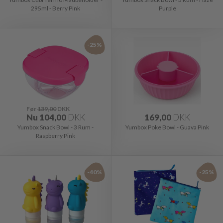
295ml - Berry Pink
Purple
-25%
Før
139,00
DKK
Nu
104,00
DKK
169,00
DKK
Yumbox Snack Bowl - 3 Rum -
Yumbox Poke Bowl - Guava Pink
Raspberry Pink
-40%
-25%