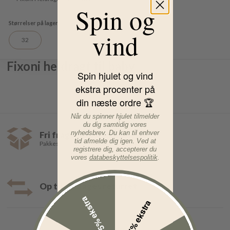
Spin og
vind
32
Fixoni heldragt til baby
Spin hjulet og vind
ekstra procenter på
din næste ordre 🏆
Når du spinner hjulet tilmelder
du dig samtidig vores
nyhedsbrev. Du kan til enhver
Fri fragt over 499,-
tid afmelde dig igen. Ved at
Pakkeshop 35,- | Hjemmelevering fra 39,-
registrere dig, accepterer du
vores
databeskyttelsespolitik
.
Op til 30 dages returret
15% ekstra
5% ekstra