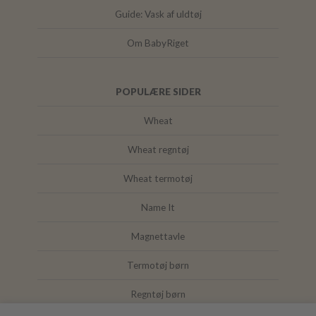
Guide: Vask af uldtøj
Om BabyRiget
POPULÆRE SIDER
Wheat
Wheat regntøj
Wheat termotøj
Name It
Magnettavle
Termotøj børn
Regntøj børn