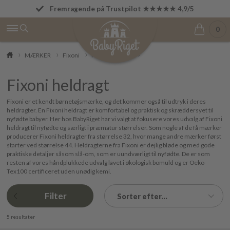
Fremragende på Trustpilot ★★★★★ 4,9/5
Fri fragt fra 499 kr.
0
MÆRKER
Fixoni
Fixoni heldragt
Fixoni heldragt
Fixoni er et kendt børnetøjsmærke, og det kommer også til udtryk i deres
heldragter. En Fixoni heldragt er komfortabel og praktisk og skræddersyet til
nyfødte babyer. Her hos BabyRiget har vi valgt at fokusere vores udvalg af Fixoni
heldragt til nyfødte og særligt i præmatur størrelser. Som nogle af de få mærker
producerer Fixoni heldragter fra størrelse 32, hvor mange andre mærker først
starter ved størrelse 44. Heldragterne fra Fixoni er dejlig bløde og med gode
praktiske detaljer såsom slå-om, som er uundværligt til nyfødte. De er som
resten af vores håndplukkede udvalg lavet i økologisk bomuld og er Oeko-
Tex100 certificeret uden unødig kemi.
Filter
Sorter efter...
5 resultater