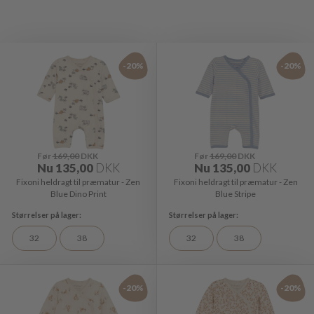
-20%
-20%
Før
169,00
DKK
Før
169,00
DKK
Nu
135,00
DKK
Nu
135,00
DKK
Fixoni heldragt til præmatur - Zen
Fixoni heldragt til præmatur - Zen
Blue Dino Print
Blue Stripe
32
38
32
38
-20%
-20%