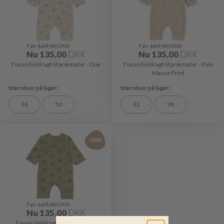
Før
169,00
DKK
Før
169,00
DKK
Nu
135,00
DKK
Nu
135,00
DKK
Fixoni heldragt til præmatur - Doe
Fixoni heldragt til præmatur - Pale
Mauve Print
38
50
32
38
-20%
Før
169,00
DKK
Nu
135,00
DKK
Fixoni Heldragt Tea Præmatur