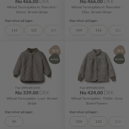
Nu
466,00
DKK
Nu
466,00
DKK
Wheat Termojakke m. fleecefor -
Wheat Termojakke m. fleecefor -
Benni - Brown Stripe
Ellas - Brown Stripe
116
122
128
104
116
122
-15%
-15%
Før
399,00
DKK
Før
499,00
DKK
Nu
339,00
DKK
Nu
424,00
DKK
Wheat Termojakke - Loui - Brown
Wheat Termojakke - Thilde - Grey
Stripe
Stone Flowers
80
104
110
116