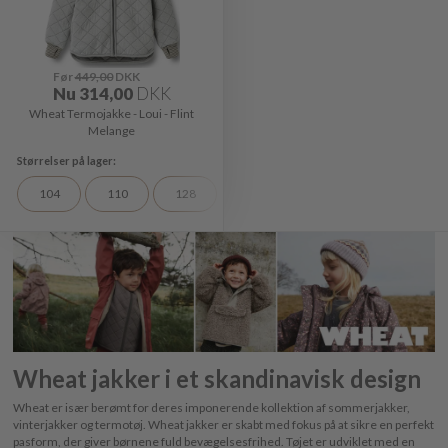
Før
449,00
DKK
Nu
314,00
DKK
Wheat Termojakke - Loui - Flint
Melange
104
110
128
Wheat jakker i et skandinavisk design
Wheat er især berømt for deres imponerende kollektion af sommerjakker,
vinterjakker og termotøj. Wheat jakker er skabt med fokus på at sikre en perfekt
pasform, der giver børnene fuld bevægelsesfrihed. Tøjet er udviklet med en