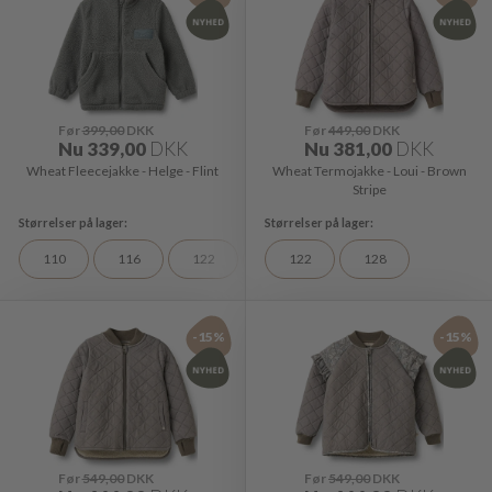
Før
399,00
DKK
Før
449,00
DKK
Nu
339,00
DKK
Nu
381,00
DKK
Wheat Fleecejakke - Helge - Flint
Wheat Termojakke - Loui - Brown
Stripe
110
116
122
128
122
128
-15%
-15%
Før
549,00
DKK
Før
549,00
DKK