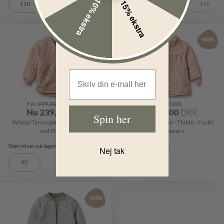
10% ekstra
15% ekstra
110
128
98
104
110
116
-40%
-40%
Email Address
Før
399,00
DKK
Før
449,00
DKK
Nu
239,00
DKK
Nu
269,00
DKK
Spin her
Wheat Termojakke - Loui - Fruits
Wheat Termojakke - Thilde - Fruits
and Flowers
and Flowers
Nej tak
92
92
-30%