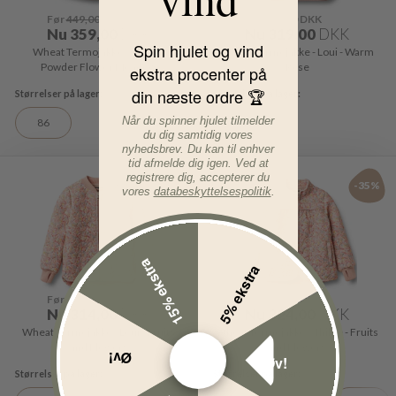
Før
449,00
DKK
Før
399,00
DKK
Nu
359,00
DKK
Nu
319,00
DKK
Spin hjulet og vind
Wheat Termojakke - Thilde -
Wheat Termojakke - Loui - Warm
Powder Flower Meadow
Rose
ekstra procenter på
din næste ordre 🏆
Når du spinner hjulet tilmelder
86
74
du dig samtidig vores
nyhedsbrev. Du kan til enhver
tid afmelde dig igen. Ved at
registrere dig, accepterer du
-30%
-35%
vores
databeskyttelsespolitik
.
15% ekstra
5% ekstra
Før
449,00
DKK
Før
499,00
DKK
Nu
314,00
DKK
Nu
324,00
DKK
Wheat Termojakke - Loui - Fruits
Wheat Termojakke - Thilde - Fruits
and Flowers
and Flowers
Øv!
Øv!