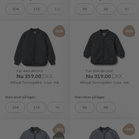
104
110
122
128
80
98
86
92
-20%
-20%
Før
449,00
DKK
Før
399,00
DKK
Nu
359,00
DKK
Nu
319,00
DKK
Wheat Termojakke - Loui - Ink
Wheat Termojakke - Loui - Ink
104
116
98
80
86
-15%
-30%