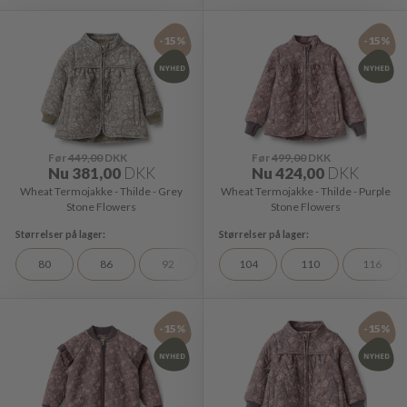
-15%
-15%
Før
449,00
DKK
Før
499,00
DKK
Nu
381,00
DKK
Nu
424,00
DKK
Wheat Termojakke - Thilde - Grey
Wheat Termojakke - Thilde - Purple
Stone Flowers
Stone Flowers
80
86
92
104
110
116
-15%
-15%