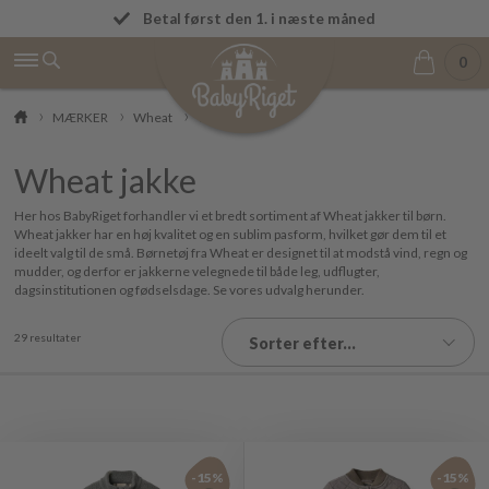
Fremragende på Trustpilot ★★★★★ 4,9/5
Betal først den 1. i næste måned
0
MÆRKER
Wheat
Wheat jakke
Wheat jakke
Her hos BabyRiget forhandler vi et bredt sortiment af Wheat jakker til børn.
Wheat jakker har en høj kvalitet og en sublim pasform, hvilket gør dem til et
ideelt valg til de små. Børnetøj fra Wheat er designet til at modstå vind, regn og
mudder, og derfor er jakkerne velegnede til både leg, udflugter,
dagsinstitutionen og fødselsdage. Se vores udvalg herunder.
29 resultater
Sorter efter...
-15%
-15%