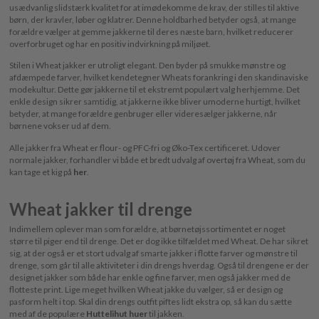
usædvanlig slidstærk kvalitet for at imødekomme de krav, der stilles til aktive
børn, der kravler, løber og klatrer. Denne holdbarhed betyder også, at mange
forældre vælger at gemme jakkerne til deres næste barn, hvilket reducerer
overforbruget og har en positiv indvirkning på miljøet.
Stilen i Wheat jakker er utroligt elegant. Den byder på smukke mønstre og
afdæmpede farver, hvilket kendetegner Wheats forankring i den skandinaviske
modekultur. Dette gør jakkerne til et ekstremt populært valg herhjemme. Det
enkle design sikrer samtidig, at jakkerne ikke bliver umoderne hurtigt, hvilket
betyder, at mange forældre genbruger eller videresælger jakkerne, når
børnene vokser ud af dem.
Alle jakker fra Wheat er flour- og PFC-fri og Øko-Tex certificeret. Udover
normale jakker, forhandler vi både et bredt udvalg af overtøj fra Wheat, som du
kan tage et kig på
her
.
Wheat jakker til drenge
Indimellem oplever man som forældre, at børnetøjssortimentet er noget
større til piger end til drenge. Det er dog ikke tilfældet med Wheat. De har sikret
sig, at der også er et stort udvalg af smarte jakker i flotte farver og mønstre til
drenge, som går til alle aktiviteter i din drengs hverdag. Også til drengene er der
designet jakker som både har enkle og fine farver, men også jakker med de
flotteste print. Lige meget hvilken Wheat jakke du vælger, så er design og
pasform helt i top. Skal din drengs outfit piftes lidt ekstra op, så kan du sætte
med af de populære
Huttelihut huer
til jakken.