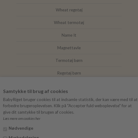
Wheat regntøj
Wheat termotøj
Name It
Magnettavle
Termotøj børn
Regntøj børn
Joha
Samtykke til brug af cookies
Mushie
BabyRiget bruger cookies til at indsamle statistik, der kan være med til at
forbedre brugeroplevelsen. Klik på "Accepter fuld weboplevelse" for at
give dit samtykke til brugen af cookies.
Læs mere om cookies her
FØLG BABYRIGET
Nødvendige
Instagram
Markedsføring