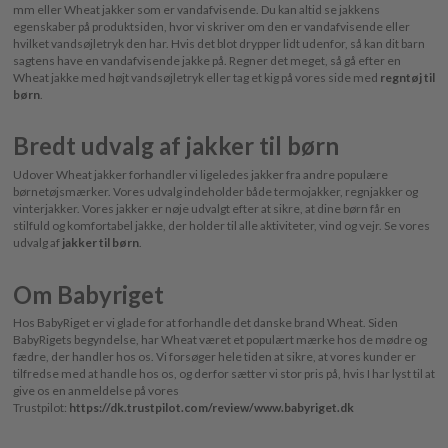
mm eller Wheat jakker som er vandafvisende. Du kan altid se jakkens
egenskaber på produktsiden, hvor vi skriver om den er vandafvisende eller
hvilket vandsøjletryk den har. Hvis det blot drypper lidt udenfor, så kan dit barn
sagtens have en vandafvisende jakke på. Regner det meget, så gå efter en
Wheat jakke med højt vandsøjletryk eller tag et kig på vores side med
regntøj til
børn
.
Bredt udvalg af jakker til børn
Udover Wheat jakker forhandler vi ligeledes jakker fra andre populære
børnetøjsmærker. Vores udvalg indeholder både termojakker, regnjakker og
vinterjakker. Vores jakker er nøje udvalgt efter at sikre, at dine børn får en
stilfuld og komfortabel jakke, der holder til alle aktiviteter, vind og vejr. Se vores
udvalg af
jakker til børn
.
Om Babyriget
Hos BabyRiget er vi glade for at forhandle det danske brand Wheat. Siden
BabyRigets begyndelse, har Wheat været et populært mærke hos de mødre og
fædre, der handler hos os. Vi forsøger hele tiden at sikre, at vores kunder er
tilfredse med at handle hos os, og derfor sætter vi stor pris på, hvis I har lyst til at
give os en anmeldelse på vores
Trustpilot:
https://dk.trustpilot.com/review/www.babyriget.dk