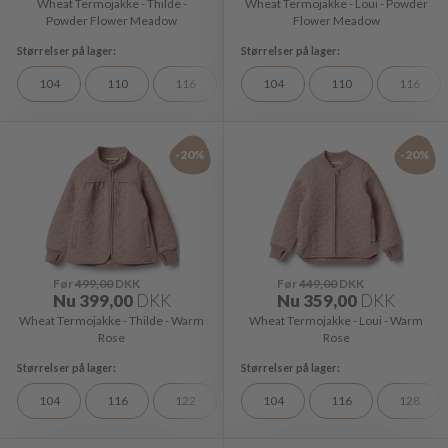
Wheat Termojakke - Thilde -
Wheat Termojakke - Loui - Powder
Powder Flower Meadow
Flower Meadow
104
110
116
122
104
128
110
98
116
-20%
-20%
Før
499,00
DKK
Før
449,00
DKK
Nu
399,00
DKK
Nu
359,00
DKK
Wheat Termojakke - Thilde - Warm
Wheat Termojakke - Loui - Warm
Rose
Rose
104
116
122
104
116
128