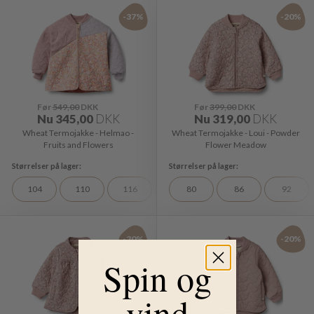
-37%
-20%
Før
549,00
DKK
Før
399,00
DKK
Nu
345,00
DKK
Nu
319,00
DKK
Wheat Termojakke - Helmao -
Wheat Termojakke - Loui - Powder
Fruits and Flowers
Flower Meadow
104
110
116
122
80
128
86
92
92
-20%
-20%
Spin og
vind