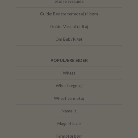
Størrelsesguide
Guide: Bedste termotøj til børn
Guide: Vask af uldtøj
Om BabyRiget
POPULÆRE SIDER
Wheat
Wheat regntøj
Wheat termotøj
Name It
Magnettavle
Termotøj børn