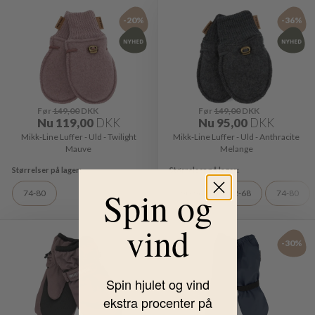
-20%
-36%
Før
149,00
DKK
Før
149,00
DKK
Nu
119,00
DKK
Nu
95,00
DKK
Mikk-Line Luffer - Uld - Twilight
Mikk-Line Luffer - Uld - Anthracite
Mauve
Melange
Spin og
74-80
50-56
62-68
74-80
vind
-30%
-30%
Spin hjulet og vind
ekstra procenter på