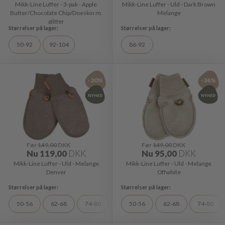
Mikk-Line Luffer - 3-pak - Apple
Mikk-Line Luffer - Uld - Dark Brown
Butter/Chocolate Chip/Doeskin m.
Melange
glitter
50-92
92-104
86-92
-20%
-36%
Før
149,00
DKK
Før
149,00
DKK
Nu
119,00
DKK
Nu
95,00
DKK
Mikk-Line Luffer - Uld - Melange
Mikk-Line Luffer - Uld - Melange
Denver
Offwhite
50-56
62-68
74-80
50-56
62-68
74-80