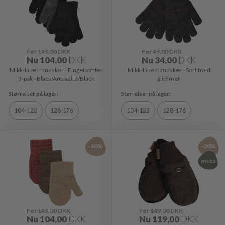
Før
149,00
DKK
Før
49,00
DKK
Nu
104,00
DKK
Nu
34,00
DKK
Mikk-Line Handsker - Fingervanter
Mikk-Line Handsker - Sort med
3-pak - Black/Antrazite/Black
glimmer
104-122
128-176
104-122
128-176
-30%
-20%
Før
149,00
DKK
Før
149,00
DKK
Nu
104,00
DKK
Nu
119,00
DKK