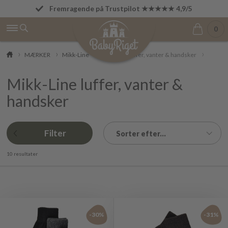
Fremragende på Trustpilot ★★★★★ 4,9/5
Fri fragt fra 499 kr.
0
MÆRKER
Mikk-Line
Mikk-Line luffer, vanter & handsker
Mikk-Line luffer, vanter &
handsker
Filter
Sorter efter...
10 resultater
-30%
-31%