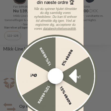
din næste ordre 🏆
Før
199,00
DKK
Før
145,00
DKK
Når du spinner hjulet tilmelder
Nu
139,00
DKK
Nu
101,00
DKK
du dig samtidig vores
Mikk-Line Luffer med
Mikk-Line luffer - vandtætte m.
nyhedsbrev. Du kan til enhver
tommelfinger & velcro - Vandtætte
fleece - Blue Nights
tid afmelde dig igen. Ved at
- Sparrow
registrere dig, accepterer du
vores
databeskyttelsespolitik
.
122-128
110-116
Mikk-Line luffer, vanter og handsker i uld
15% ekstra
5% ekstra
Øv!
Øv!
Fri fragt over 499,-
Pakkeshop 35,- | Hjemmelevering fra 39,-
10% ekstra
15% ekstra
Op til 30 dages returret