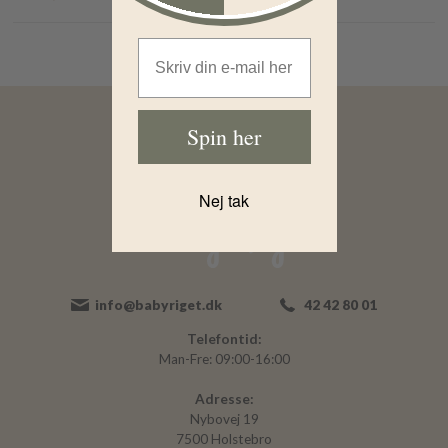
Email Address
Spin her
Nej tak
info@babyriget.dk
42 42 80 01
Telefontid:
Man-Fre: 09:00-16:00
Adresse:
Nybovej 19
7500 Holstebro