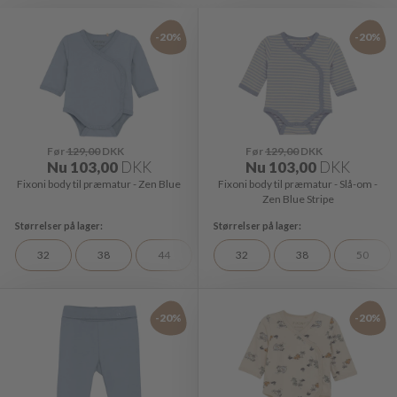
-20%
-20%
Før
129,00
DKK
Før
129,00
DKK
Nu
103,00
DKK
Nu
103,00
DKK
Fixoni body til præmatur - Zen Blue
Fixoni body til præmatur - Slå-om -
Zen Blue Stripe
32
38
44
32
38
50
-20%
-20%