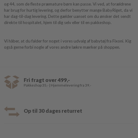
og 44, som de fleste præmature børn kan passe. Vi ved, at forældrene
har brug for hurtig levering, og derfor benytter mange BabyRiget, da vi
har dag-til-dag levering. Dette gælder uanset om du ønsker det sendt
direkte til hospitalet, hjem til dig selv eller til en pakkeshop.
Vi håber, at du falder for noget i vores udvalg af babytøj fra Fixoni. Kig
også gerne forbi nogle af vores andre lækre mærker på shoppen.
Fri fragt over 499,-
Pakkeshop 35,- | Hjemmelevering fra 39,-
Op til 30 dages returret