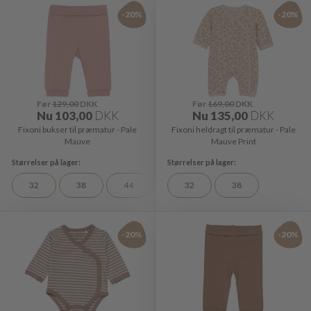
-20%
-20%
Før
129,00
DKK
Før
169,00
DKK
Nu
103,00
DKK
Nu
135,00
DKK
Fixoni bukser til præmatur - Pale
Fixoni heldragt til præmatur - Pale
Mauve
Mauve Print
32
38
44
32
38
-20%
-20%