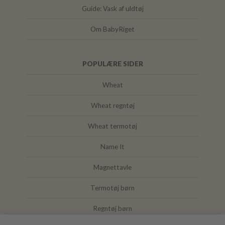
Guide: Vask af uldtøj
Om BabyRiget
POPULÆRE SIDER
Wheat
Wheat regntøj
Wheat termotøj
Name It
Magnettavle
Termotøj børn
Regntøj børn