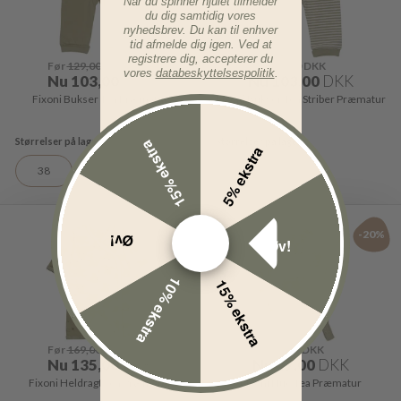
Når du spinner hjulet tilmelder
du dig samtidig vores
nyhedsbrev. Du kan til enhver
tid afmelde dig igen. Ved at
registrere dig, accepterer du
Før
129,00
DKK
Før
129,00
DKK
vores
databeskyttelsespolitik
.
Nu
103,00
DKK
Nu
103,00
DKK
Fixoni Bukser Tea Præmatur
Fixoni Bukser Tea Striber Præmatur
15% ekstra
5% ekstra
38
56
-20%
-20%
Øv!
Øv!
10% ekstra
15% ekstra
Før
169,00
DKK
Før
59,00
DKK
Nu
135,00
DKK
Nu
47,00
DKK
Fixoni Heldragt Tea Præmatur
Fixoni Hue Tea Præmatur