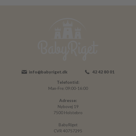
info@babyriget.dk
42 42 80 01
Telefontid:
Man-Fre: 09:00-16:00
Adresse:
Nybovej 19
7500 Holstebro
BabyRiget
CVR 40757295