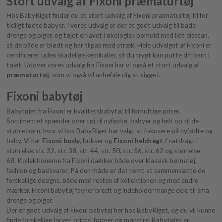
Stort udvalg af Fixoni præmaturtøj
Hos BabyRiget finder du et stort udvalg af Fixoni præmaturtøj til for
tidligt fødte babyer. I vores udvalg er der et godt udvalg til både
drenge og piger, og tøjet er lavet i økologisk bomuld med lidt elastan,
så de både er blødt og har tilpas med stræk. Hele udvalget af Fixoni er
certificeret uden skadelige kemikalier, så du trygt kan putte dit barn i
tøjet. Udover vores udvalg fra Fixoni har vi også et stort udvalg af
præmaturtøj
, som vi også vil anbefale dig at kigge i.
Fixoni babytøj
Babytøjet fra Fixoni er kvalitetsbabytøj til fornuftige priser.
Sortimentet spænder over tøj til nyfødte, babyer og helt op til de
større børn, hvor vi hos BabyRiget har valgt at fokusere på nyfødte og
baby. Vi har
Fixoni body
, bukser og
Fixoni heldragt
/ natdragt i
størrelse: str. 32, str. 38, str. 44, str. 50, str. 56, str. 62 og størrelse
68. Kollektionerne fra Fixoni dækker både over klassisk børnetøj,
fashion og basisvarer. På den måde er det nemt at sammensætte de
forskellige designs, både med resten af kollektionen og med andre
mærker. Fixoni babytøj favner bredt og indeholder mange dele til små
drenge og piger.
Der er godt udvalg af Fixoni babytøj her hos BabyRiget, og du vil kunne
finde forskellige farver, prints, former og mønstre. Babytøjet er