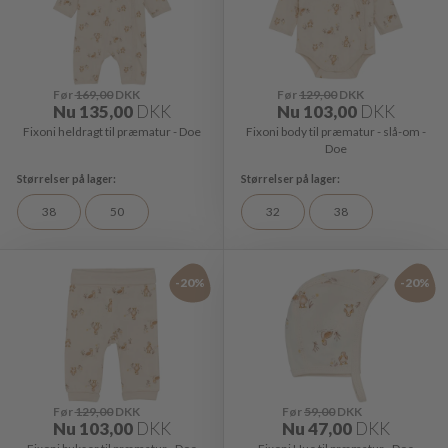
Før
169,00
DKK
Før
129,00
DKK
Nu
135,00
DKK
Nu
103,00
DKK
Fixoni heldragt til præmatur - Doe
Fixoni body til præmatur - slå-om -
Doe
38
50
32
38
-20%
-20%
Før
129,00
DKK
Før
59,00
DKK
Nu
103,00
DKK
Nu
47,00
DKK