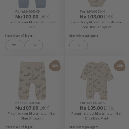
Før
129,00
DKK
Før
129,00
DKK
Nu
103,00
DKK
Nu
103,00
DKK
Fixoni bukser til præmatur - Zen
Fixoni body til præmatur - slå-om -
Blue
Zen Blue Dino print
32
38
32
-20%
-20%
Før
134,00
DKK
Før
169,00
DKK
Nu
107,00
DKK
Nu
135,00
DKK
Fixoni bukser til præmatur - Zen
Fixoni heldragt til præmatur - Zen
Blue Dino print
Blue Dino Print