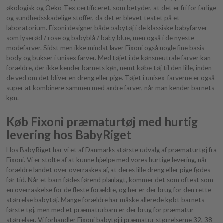
økologisk og Oeko-Tex certificeret, som betyder, at det er fri for farlige
og sundhedsskadelige stoffer, da det er blevet testet på et
laboratorium. Fixoni designer både babytøj i de klassiske babyfarver
som lyserød / rose og babyblå / baby blue, men også i de nyeste
modefarver. Sidst men ikke mindst laver Fixoni også nogle fine basis
body og bukser i unisex farver. Med tøjet i de kønsneutrale farver kan
forældre, der ikke kender barnets køn, nemt købe tøj til den lille, inden
de ved om det bliver en dreng eller pige. Tøjet i unisex-farverne er også
super at kombinere sammen med andre farver, når man kender barnets
køn.
Køb Fixoni præmaturtøj med hurtig
levering hos BabyRiget
Hos BabyRiget har vi et af Danmarks største udvalg af præmaturtøj fra
Fixoni. Vi er stolte af at kunne hjælpe med vores hurtige levering, når
forældre landet over overraskes af, at deres lille dreng eller pige fødes
før tid. Når et barn fødes førend planlagt, kommer det som oftest som
en overraskelse for de fleste forældre, og her er der brug for den rette
størrelse babytøj. Mange forældre har måske allerede købt barnets
første tøj, men med et præmaturbarn er der brug for præmatur
størrelser. Vi forhandler Fixoni babytøj i præmatur størrelserne 32, 38