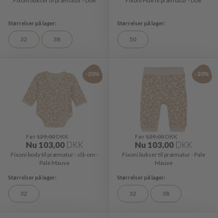
Fixoni bukser til præmatur - Doe
Fixoni Hue til præmatur - Doe
32
38
50
-20%
-20%
Før
129,00
DKK
Før
129,00
DKK
Nu
103,00
DKK
Nu
103,00
DKK
Fixoni body til præmatur - slå-om -
Fixoni bukser til præmatur - Pale
Pale Mauve
Mauve
32
32
38