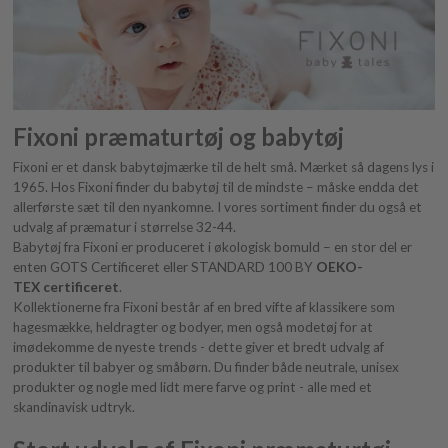
Fixoni præmaturtøj og babytøj
Fixoni er et dansk babytøjmærke til de helt små. Mærket så dagens lys i
1965. Hos Fixoni finder du babytøj til de mindste – måske endda det
allerførste sæt til den nyankomne. I vores sortiment finder du også et
udvalg af præmatur i størrelse 32-44.
Babytøj fra Fixoni er produceret i økologisk bomuld – en stor del er
enten GOTS Certificeret eller STANDARD 100 BY
OEKO-
TEX certificeret
.
Kollektionerne fra Fixoni består af en bred vifte af klassikere som
hagesmække, heldragter og bodyer, men også modetøj for at
imødekomme de nyeste trends - dette giver et bredt udvalg af
produkter til babyer og småbørn. Du finder både neutrale, unisex
produkter og nogle med lidt mere farve og print - alle med et
skandinavisk udtryk.