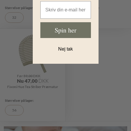
Email Address
32
56
Spin her
-20%
Nej tak
Før
59,00
DKK
Nu
47,00
DKK
Fixoni Hue Tea Striber Præmatur
56