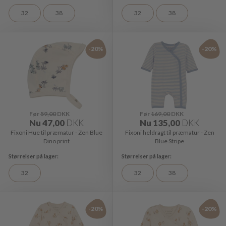
32
38
32
38
-20%
-20%
Før
59,00
DKK
Før
169,00
DKK
Nu
47,00
DKK
Nu
135,00
DKK
Fixoni Hue til præmatur - Zen Blue
Fixoni heldragt til præmatur - Zen
Dino print
Blue Stripe
32
32
38
-20%
-20%