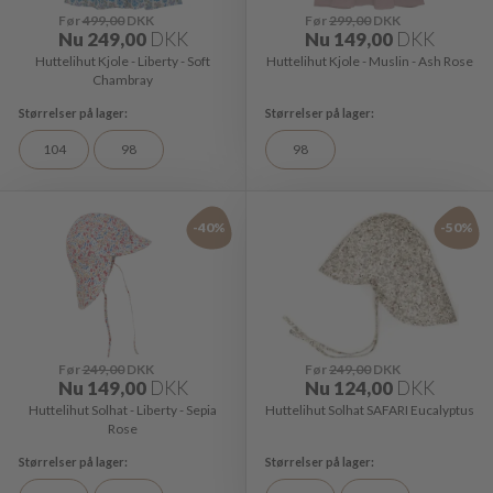
Før
499,00
DKK
Før
299,00
DKK
Nu
249,00
DKK
Nu
149,00
DKK
Huttelihut Kjole - Liberty - Soft
Huttelihut Kjole - Muslin - Ash Rose
Chambray
104
98
98
-40%
-50%
Før
249,00
DKK
Før
249,00
DKK
Nu
149,00
DKK
Nu
124,00
DKK
Huttelihut Solhat - Liberty - Sepia
Huttelihut Solhat SAFARI Eucalyptus
Rose