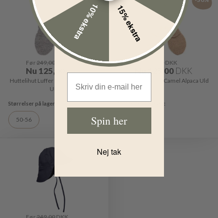
10% ekstra
15% ekstra
Før
249,00
DKK
Før
249,00
DKK
Nu
125,00
DKK
Nu
125,00
DKK
Email Address
Huttelihut Luffer Light Grey Alpaca
Huttelihut Luffer Camel Alpaca Uld
Uld
Spin her
50-56
50-56
Nej tak
-40%
Før
249,00
DKK