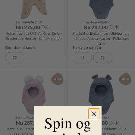
Før
459,00
DKK
Før
479,00
DKK
Nu
275,00
DKK
Nu
287,00
DKK
Huttelihut Hue Uld - All Over Emb. -
Huttelihut Elefanthue - Uld/bomuld
Broderede Hjerter - Sand Melange
- 2-lags - Alpaca kvaster - Folkstone
Gray
52
48
53
-40%
-40%
Spin og
Før
479,00
DKK
Før
329,00
DKK
Nu
287,00
DKK
Nu
197,00
DKK
Huttelihut Elefanthue - Uld/bomuld
Huttelihut Hue - Uld/bomuld - 2-
- 2-lags - Alpaca kvaster - Nirvana
lags m. ører - Folkstone Gray