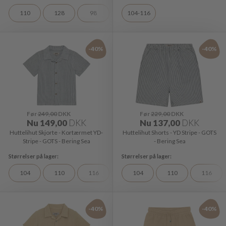
110
128
98
104-116
-40%
-40%
Før
249,00
DKK
Før
229,00
DKK
Nu
149,00
DKK
Nu
137,00
DKK
Huttelihut Skjorte - Kortærmet YD-
Huttelihut Shorts - YD Stripe - GOTS
Stripe - GOTS - Bering Sea
- Bering Sea
104
110
116
128
104
110
116
-40%
-40%