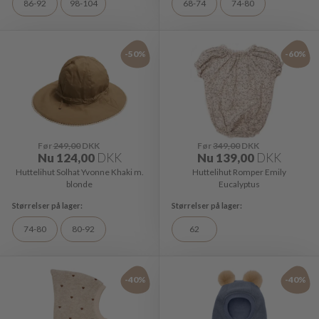
86-92
98-104
68-74
74-80
-50%
-60%
Før
249,00
DKK
Før
349,00
DKK
Nu
124,00
DKK
Nu
139,00
DKK
Huttelihut Solhat Yvonne Khaki m.
Huttelihut Romper Emily
blonde
Eucalyptus
74-80
80-92
62
-40%
-40%