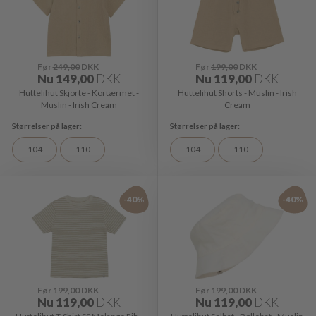
Før
249,00
DKK
Før
199,00
DKK
Nu
149,00
DKK
Nu
119,00
DKK
Huttelihut Skjorte - Kortærmet -
Huttelihut Shorts - Muslin - Irish
Muslin - Irish Cream
Cream
104
110
104
110
-40%
-40%
Før
199,00
DKK
Før
199,00
DKK
Nu
119,00
DKK
Nu
119,00
DKK