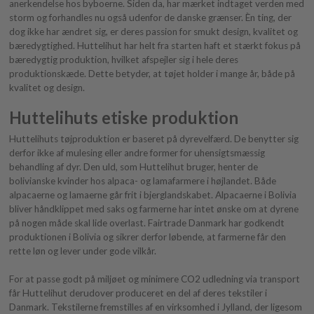
anerkendelse hos byboerne. Siden da, har mærket indtaget verden med
storm og forhandles nu også udenfor de danske grænser. Èn ting, der
dog ikke har ændret sig, er deres passion for smukt design, kvalitet og
bæredygtighed. Huttelihut har helt fra starten haft et stærkt fokus på
bæredygtig produktion, hvilket afspejler sig i hele deres
produktionskæde. Dette betyder, at tøjet holder i mange år, både på
kvalitet og design.
Huttelihuts etiske produktion
Huttelihuts tøjproduktion er baseret på dyrevelfærd. De benytter sig
derfor ikke af mulesing eller andre former for uhensigtsmæssig
behandling af dyr. Den uld, som Huttelihut bruger, henter de
bolivianske kvinder hos alpaca- og lamafarmere i højlandet. Både
alpacaerne og lamaerne går frit i bjerglandskabet. Alpacaerne i Bolivia
bliver håndklippet med saks og farmerne har intet ønske om at dyrene
på nogen måde skal lide overlast. Fairtrade Danmark har godkendt
produktionen i Bolivia og sikrer derfor løbende, at farmerne får den
rette løn og lever under gode vilkår.
For at passe godt på miljøet og minimere CO2 udledning via transport
får Huttelihut derudover produceret en del af deres tekstiler i
Danmark. Tekstilerne fremstilles af en virksomhed i Jylland, der ligesom