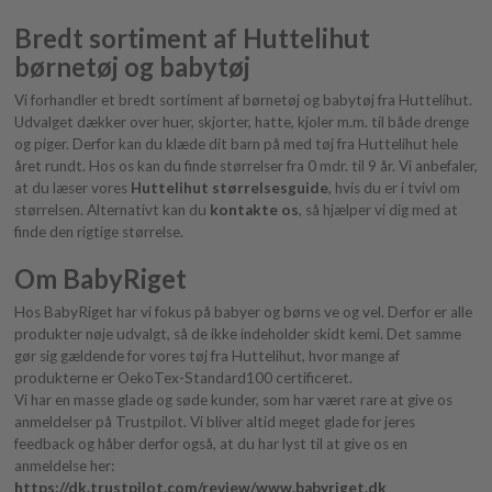
Bredt sortiment af Huttelihut
børnetøj og babytøj
Vi forhandler et bredt sortiment af børnetøj og babytøj fra Huttelihut.
Udvalget dækker over huer, skjorter, hatte, kjoler m.m. til både drenge
og piger. Derfor kan du klæde dit barn på med tøj fra Huttelihut hele
året rundt. Hos os kan du finde størrelser fra 0 mdr. til 9 år. Vi anbefaler,
at du læser vores
Huttelihut størrelsesguide
, hvis du er i tvivl om
størrelsen. Alternativt kan du
kontakte os
, så hjælper vi dig med at
finde den rigtige størrelse.
Om BabyRiget
Hos BabyRiget har vi fokus på babyer og børns ve og vel. Derfor er alle
produkter nøje udvalgt, så de ikke indeholder skidt kemi. Det samme
gør sig gældende for vores tøj fra Huttelihut, hvor mange af
produkterne er OekoTex-Standard100 certificeret.
Vi har en masse glade og søde kunder, som har været rare at give os
anmeldelser på Trustpilot. Vi bliver altid meget glade for jeres
feedback og håber derfor også, at du har lyst til at give os en
anmeldelse her:
https://dk.trustpilot.com/review/www.babyriget.dk