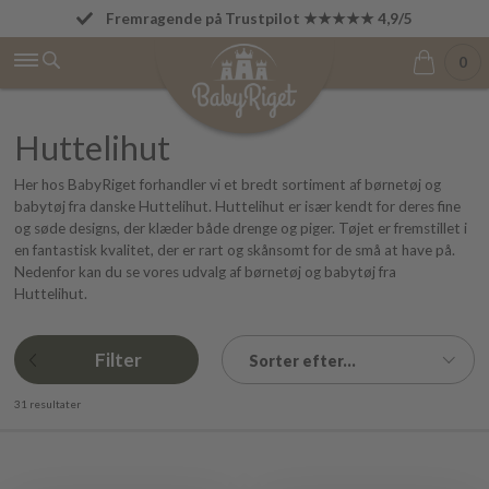
Fremragende på Trustpilot ★★★★★ 4,9/5
Fri fragt fra 499 kr.
0
Huttelihut
Her hos BabyRiget forhandler vi et bredt sortiment af børnetøj og
babytøj fra danske Huttelihut. Huttelihut er især kendt for deres fine
og søde designs, der klæder både drenge og piger. Tøjet er fremstillet i
en fantastisk kvalitet, der er rart og skånsomt for de små at have på.
Nedenfor kan du se vores udvalg af børnetøj og babytøj fra
Huttelihut.
Filter
Sorter efter...
31 resultater