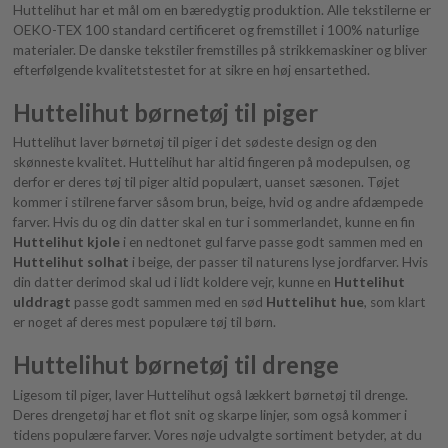
Huttelihut har et mål om en bæredygtig produktion. Alle tekstilerne er
OEKO-TEX 100 standard certificeret og fremstillet i 100% naturlige
materialer. De danske tekstiler fremstilles på strikkemaskiner og bliver
efterfølgende kvalitetstestet for at sikre en høj ensartethed.
Huttelihut børnetøj til piger
Huttelihut laver børnetøj til piger i det sødeste design og den
skønneste kvalitet. Huttelihut har altid fingeren på modepulsen, og
derfor er deres tøj til piger altid populært, uanset sæsonen. Tøjet
kommer i stilrene farver såsom brun, beige, hvid og andre afdæmpede
farver. Hvis du og din datter skal en tur i sommerlandet, kunne en fin
Huttelihut kjole
i en nedtonet gul farve passe godt sammen med en
Huttelihut solhat
i beige, der passer til naturens lyse jordfarver. Hvis
din datter derimod skal ud i lidt koldere vejr, kunne en
Huttelihut
ulddragt
passe godt sammen med en sød
Huttelihut hue
, som klart
er noget af deres mest populære tøj til børn.
Huttelihut børnetøj til drenge
Ligesom til piger, laver Huttelihut også lækkert børnetøj til drenge.
Deres drengetøj har et flot snit og skarpe linjer, som også kommer i
tidens populære farver. Vores nøje udvalgte sortiment betyder, at du