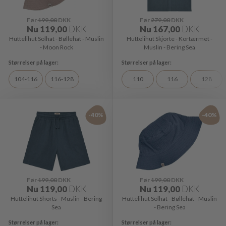
Før
199,00
DKK
Før
279,00
DKK
Nu
119,00
DKK
Nu
167,00
DKK
Huttelihut Solhat - Bøllehat - Muslin
Huttelihut Skjorte - Kortærmet -
- Moon Rock
Muslin - Bering Sea
104-116
116-128
110
116
128
-40%
-40%
Før
199,00
DKK
Før
199,00
DKK
Nu
119,00
DKK
Nu
119,00
DKK
Huttelihut Shorts - Muslin - Bering
Huttelihut Solhat - Bøllehat - Muslin
Sea
- Bering Sea