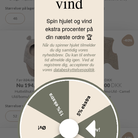
vind
48
50
Spin hjulet og vind
ekstra procenter på
din næste ordre 🏆
-40%
-40%
Når du spinner hjulet tilmelder
du dig samtidig vores
nyhedsbrev. Du kan til enhver
tid afmelde dig igen. Ved at
registrere dig, accepterer du
vores
databeskyttelsespolitik
.
Før
324,00
DKK
Før
349,00
DKK
Nu
194,00
DKK
Nu
209,00
DKK
Huttelihut Hue m. ører -
Huttelihut Hue Dino Uld - Camel
15% ekstra
5% ekstra
Uld/bomuld - 2-lags - Camel
Melange
Melange
52
53
48
48
Øv!
Øv!
-50%
-50%