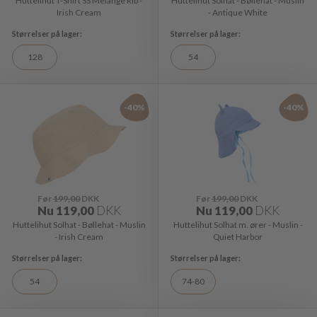
Huttelihut T-Shirt SS Melange Rib -
Huttelihut Solhat - Bøllehat - Muslin
Irish Cream
- Antique White
128
54
-40%
-40%
Før
199,00
DKK
Før
199,00
DKK
Nu
119,00
DKK
Nu
119,00
DKK
Huttelihut Solhat - Bøllehat - Muslin
Huttelihut Solhat m. ører - Muslin -
- Irish Cream
Quiet Harbor
54
74-80