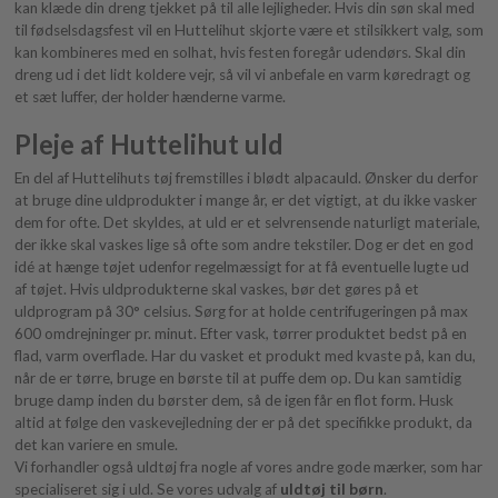
kan klæde din dreng tjekket på til alle lejligheder. Hvis din søn skal med
til fødselsdagsfest vil en Huttelihut skjorte være et stilsikkert valg, som
kan kombineres med en
solhat, hvis festen foregår udendørs. Skal din
dreng ud i det lidt koldere vejr, så vil vi anbefale en varm køredragt og
et sæt luffer, der holder hænderne varme.
Pleje af Huttelihut uld
En del af Huttelihuts tøj fremstilles i blødt alpacauld. Ønsker du derfor
at bruge dine uldprodukter i mange år, er det vigtigt, at du ikke vasker
dem for ofte. Det skyldes, at uld er et selvrensende naturligt materiale,
der ikke skal vaskes lige så ofte som andre tekstiler. Dog er det en god
idé at hænge tøjet udenfor regelmæssigt for at få eventuelle lugte ud
af tøjet. Hvis uldprodukterne skal vaskes, bør det gøres på et
uldprogram på 30° celsius. Sørg for at holde centrifugeringen på max
600 omdrejninger pr. minut. Efter vask, tørrer produktet bedst på en
flad, varm overflade. Har du vasket et produkt med kvaste på, kan du,
når de er tørre, bruge en børste til at puffe dem op. Du kan samtidig
bruge damp inden du børster dem, så de igen får en flot form. Husk
altid at følge den vaskevejledning der er på det specifikke produkt, da
det kan variere en smule.
Vi forhandler også uldtøj fra nogle af vores andre gode mærker, som har
specialiseret sig i uld. Se vores udvalg af
uldtøj til børn
.