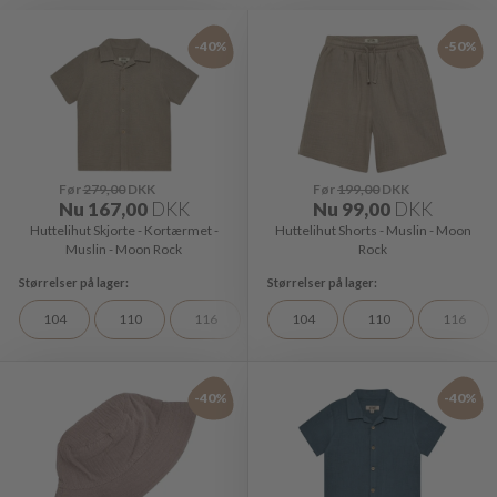
-40%
-50%
Før
279,00
DKK
Før
199,00
DKK
Nu
167,00
DKK
Nu
99,00
DKK
Huttelihut Skjorte - Kortærmet -
Huttelihut Shorts - Muslin - Moon
Muslin - Moon Rock
Rock
104
110
116
104
110
116
-40%
-40%