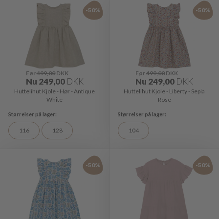
-50%
-50%
Før
499,00
DKK
Før
499,00
DKK
Nu
249,00
DKK
Nu
249,00
DKK
Huttelihut Kjole - Hør - Antique
Huttelihut Kjole - Liberty - Sepia
White
Rose
116
128
104
-50%
-50%