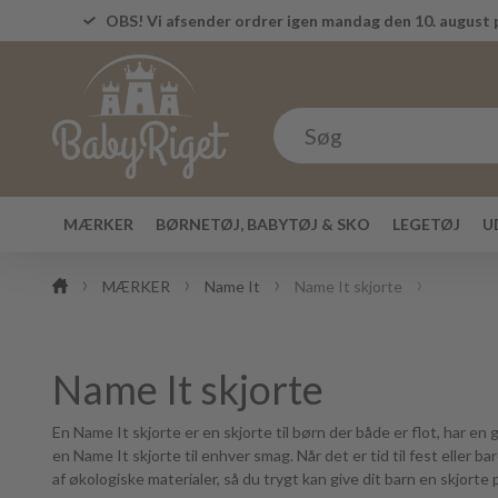
OBS! Vi afsender ordrer igen mandag den 10. august p
MÆRKER
BØRNETØJ, BABYTØJ & SKO
LEGETØJ
U
MÆRKER
Name It
Name It skjorte
Name It skjorte
En Name It skjorte er en skjorte til børn der både er flot, har en
en Name It skjorte til enhver smag. Når det er tid til fest eller ba
af økologiske materialer, så du trygt kan give dit barn en skjorte 