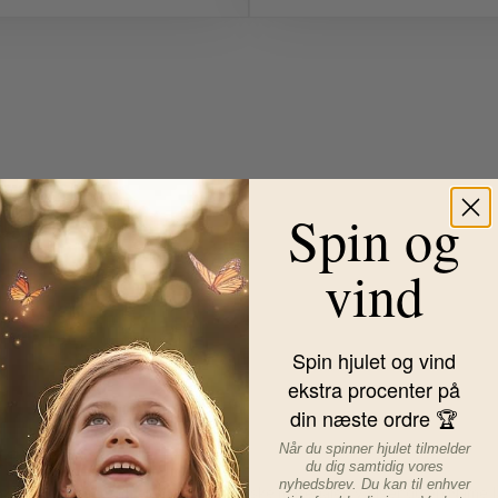
Spin og
vind
Spin hjulet og vind
ekstra procenter på
din næste ordre 🏆
terialer
Når du spinner hjulet tilmelder
du dig samtidig vores
nyhedsbrev. Du kan til enhver
algt skjorter, som er lavet i økologiske materialer. Vælger du en Name It s