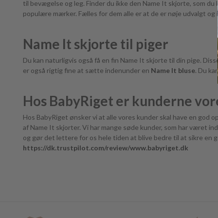
til bevægelse og leg. Finder du ikke den Name It skjorte, som du 
populære mærker. Fælles for dem alle er at de er nøje udvalgt og i
Name It skjorte til piger
Du kan naturligvis også få en fin Name It skjorte til din pige. Dis
er også rigtig fine at sætte indenunder en
Name It bluse
. Du kan
Hos BabyRiget er kunderne vore
Hos BabyRiget ønsker vi at alle vores kunder skal have en god op
af Name It skjorter. Vi har mange søde kunder, som har været inde 
og gør det lettere for os hele tiden at blive bedre til at sikre en 
https://dk.trustpilot.com/review/www.babyriget.dk