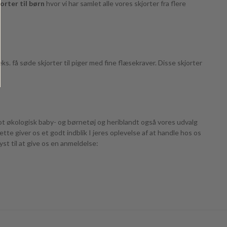
orter til børn
hvor vi har samlet alle vores skjorter fra flere
eks. få søde skjorter til piger med fine flæsekraver. Disse skjorter
lot økologisk baby- og børnetøj og heriblandt også vores udvalg
tte giver os et godt indblik I jeres oplevelse af at handle hos os
lyst til at give os en anmeldelse: