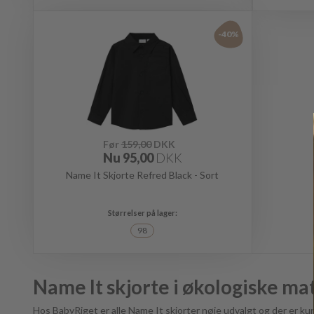
-40%
Før
159,00
DKK
Nu
95,00
DKK
Name It Skjorte Refred Black - Sort
98
Name It skjorte i økologiske ma
Hos BabyRiget er alle Name It skjorter nøje udvalgt og der er kun v