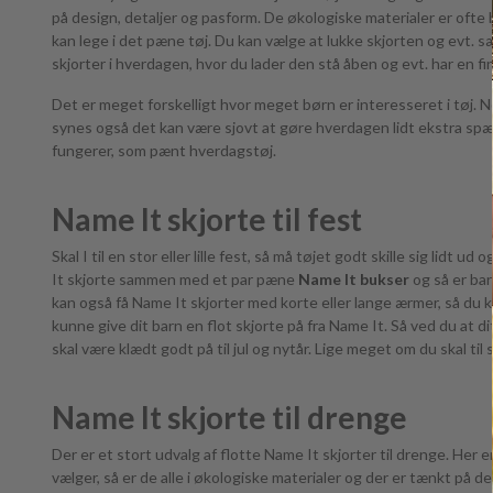
på design, detaljer og pasform. De økologiske materialer er ofte 
kan lege i det pæne tøj. Du kan vælge at lukke skjorten og evt. sætt
skjorter i hverdagen, hvor du lader den stå åben og evt. har en fi
Det er meget forskelligt hvor meget børn er interesseret i tøj. N
synes også det kan være sjovt at gøre hverdagen lidt ekstra spæ
fungerer, som pænt hverdagstøj.
Name It skjorte til fest
Skal I til en stor eller lille fest, så må tøjet godt skille sig lidt
It skjorte sammen med et par pæne
Name It bukser
og så er bar
kan også få Name It skjorter med korte eller lange ærmer, så du ka
kunne give dit barn en flot skjorte på fra Name It. Så ved du at d
skal være klædt godt på til jul og nytår. Lige meget om du skal til
Name It skjorte til drenge
Der er et stort udvalg af flotte Name It skjorter til drenge. Her 
vælger, så er de alle i økologiske materialer og der er tænkt på d