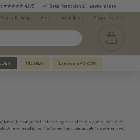
lot ★★★★★ 4,9/5
Betal først den 1. i næste måned
Fragt & levering
Retur
Kontakt os
Størrelsesguide
EDER
UDSALG
Lagersalg 40-60%
a Name It i mange flotte farver og med striber og print, så der er
alg. Alle vores skjorter fra Name It er nøje udvalgt og alle er lavet