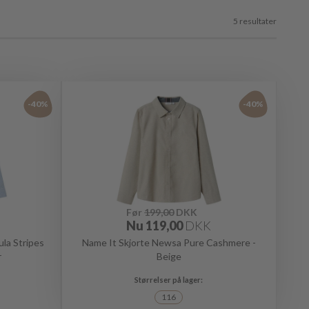
5 resultater
-40%
-40%
Før
199,00
DKK
Nu
119,00
DKK
la Stripes
Name It Skjorte Newsa Pure Cashmere -
r
Beige
116