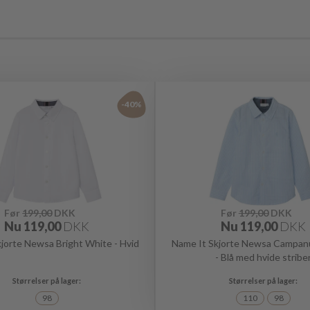
-40%
Før
199,00
DKK
Før
199,00
DKK
Nu
119,00
DKK
Nu
119,00
DKK
jorte Newsa Bright White - Hvid
Name It Skjorte Newsa Campanu
- Blå med hvide stribe
98
110
98