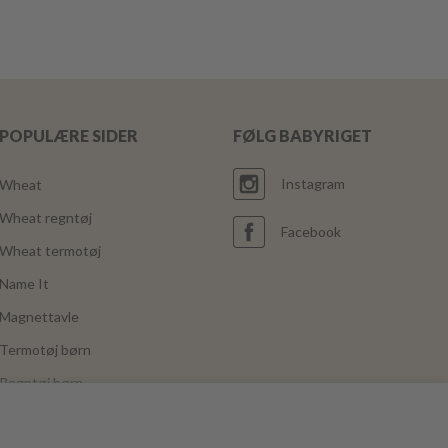
POPULÆRE SIDER
FØLG BABYRIGET
Instagram
Wheat
Wheat regntøj
Facebook
Wheat termotøj
Name It
Magnettavle
Termotøj børn
Regntøj børn
Joha