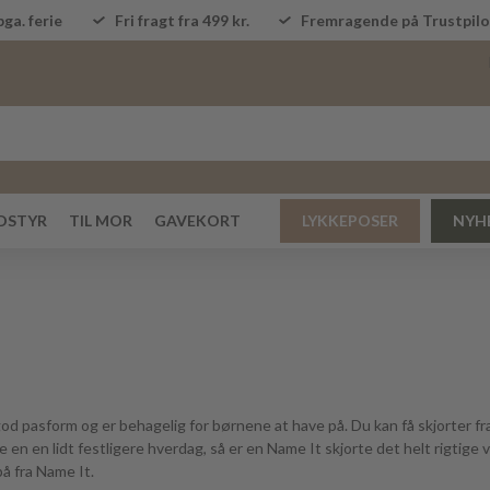
ga. ferie
Fri fragt fra 499 kr.
Fremragende på Trustpi
DSTYR
TIL MOR
GAVEKORT
LYKKEPOSER
NYH
 god pasform og er behagelig for børnene at have på. Du kan få skjorter fr
re en en lidt festligere hverdag, så er en Name It skjorte det helt rigtige v
på fra Name It.