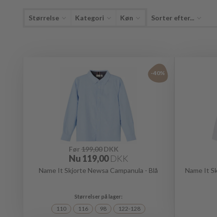
Størrelse
Kategori
Køn
Sorter efter...
-40%
Før
199,00
DKK
Nu
119,00
DKK
Name It Skjorte Newsa Campanula - Blå
Name It Sk
110
116
98
122-128