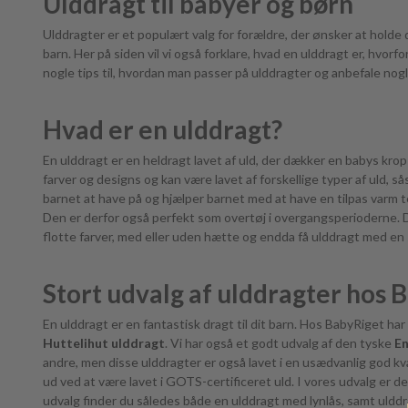
Ulddragt til babyer og børn
Ulddragter er et populært valg for forældre, der ønsker at holde 
barn. Her på siden vil vi også forklare, hvad en ulddragt er, hvor
nogle tips til, hvordan man passer på ulddragter og anbefale nog
Hvad er en ulddragt?
En ulddragt er en heldragt lavet af uld, der dækker en babys krop f
farver og designs og kan være lavet af forskellige typer af uld, s
barnet at have på og hjælper barnet med at have en tilpas varm tem
Den er derfor også perfekt som overtøj i overgangsperioderne. Der
flotte farver, med eller uden hætte og endda få ulddragt med en s
Stort udvalg af ulddragter hos 
En ulddragt er en fantastisk dragt til dit barn. Hos BabyRiget ha
Huttelihut ulddragt
. Vi har også et godt udvalg af den tyske
En
andre, men disse ulddragter er også lavet i en usædvanlig god kv
ud ved at være lavet i GOTS-certificeret uld. I vores udvalg er d
udvalg finder du således både en ulddragt med lynlås, samt ulddr