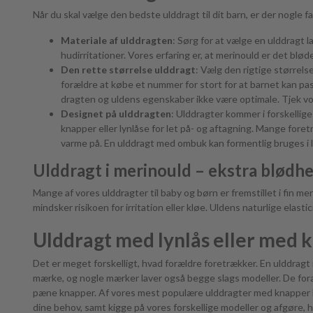
Når du skal vælge den bedste ulddragt til dit barn, er der nogle f
Materiale af ulddragten
: Sørg for at vælge en ulddragt l
hudirritationer. Vores erfaring er, at merinould er det blø
Den rette størrelse ulddragt
: Vælg den rigtige størrels
forældre at købe et nummer for stort for at barnet kan passe
dragten og uldens egenskaber ikke være optimale. Tjek v
Designet på ulddragten
: Ulddragter kommer i forskellige
knapper eller lynlåse for let på- og aftagning. Mange fo
varme på. En ulddragt med ombuk kan formentlig bruges i læ
Ulddragt i merinould – ekstra blødhe
Mange af vores ulddragter til baby og børn er fremstillet i fin me
mindsker risikoen for irritation eller kløe. Uldens naturlige elas
Ulddragt med lynlås eller med 
Det er meget forskelligt, hvad forældre foretrækker. En ulddragt
mærke, og nogle mærker laver også begge slags modeller. De for
pæne knapper. Af vores mest populære ulddragter med knapper ka
dine behov, samt kigge på vores forskellige modeller og afgøre,