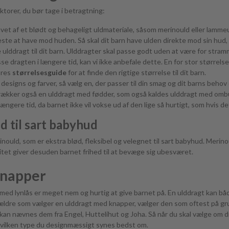
aktorer, du bør tage i betragtning:
avet af et blødt og behageligt uldmateriale, såsom merinould eller lammeul
deste at have mod huden. Så skal dit barn have ulden direkte mod sin hud, 
e ulddragt til dit barn. Ulddragter skal passe godt uden at være for stra
 dragten i længere tid, kan vi ikke anbefale dette. En for stor størrelse vi
ores
størrelsesguide
for at finde den rigtige størrelse til dit barn.
 designs og farver, så vælg en, der passer til din smag og dit barns beh
retrækker også en ulddragt med fødder, som også kaldes ulddragt med om
ngere tid, da barnet ikke vil vokse ud af den lige så hurtigt, som hvis d
d til sart babyhud
rinould, som er ekstra blød, fleksibel og velegnet til sart babyhud. Meri
ticitet giver desuden barnet frihed til at bevæge sig ubesværet.
knapper
 med lynlås er meget nem og hurtig at give barnet på. En ulddragt kan bå
ældre som vælger en ulddragt med knapper, vælger den som oftest på gr
n nævnes dem fra Engel, Huttelihut og Joha. Så når du skal vælge om dr
 hvilken type du designmæssigt synes bedst om.