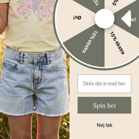
Øv!
Øv!
10% ekstra
15% ekstra
Email Address
Spin her
Nej tak