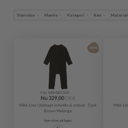
Størrelse
Mærke
Kategori
Køn
Material
-40%
Før
549,00
DKK
Nu
329,00
DKK
Mikk-Line Ulddragt m/lynlås & ombuk - Dark
Mikk-Li
Brown Melange
62