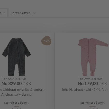
e
Sorter efter...
-40%
Før
549,00
DKK
Før
299,00
DKK
Nu
329,00
DKK
Nu
179,00
DKK
ne Ulddragt m/lynlås & ombuk -
Joha Natdragt - Uld - 2-i-1 fod 
Anthracite Melange
74
100