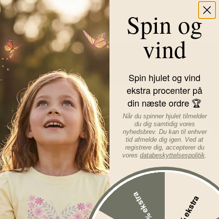
du skal vælge en ulddragt med lynlås eller med knapper, vil vi komme ind 
Spin og
gode egenskaber kan du også drage nytte af i tøj som natdragter, bodyer, 
gøre det nemt og overskueligt.
vind
Spin hjulet og vind
ekstra procenter på
din næste ordre 🏆
Når du spinner hjulet tilmelder
du dig samtidig vores
nyhedsbrev. Du kan til enhver
tid afmelde dig igen. Ved at
registrere dig, accepterer du
vores
databeskyttelsespolitik
.
15% ekstra
5% ekstra