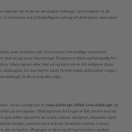
side kan du finde en økologisk ulddragt i god kvalitet til dit
rn. Vi vil komme ind på BabyRigets udvalg af ulddragter, samt give
ble, især i koldere vejr. De kommer i forskellige størrelser,
net skal ud og sove i barnevogn. Dragten er blød og behagelig for
tur i klapvognen eller skal ud og køre på de lidt køligere dage.
 ulddragter. Du kan derfor både få helt enkle ulddragter, nogle i
 ulddragt til din dreng eller pige.
f.eks. vores udvalg her af
Joha ulddragt,
Mikk-Line ulddragt
og
ofiler på Instagram. Ulddragterne fra Engel er lidt dyrere end de
 Engel skiller sig ud fra de andre udover designet, desuden også
praktisk design, som kan løse enhver forældres behov. I vores
n, der er bedst, afhænger af dine og dit barns behov og ikke