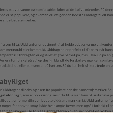
deres babyer varme og komfortable i løbet af de kølige måneder. På denne 
for de er så populære, og hvordan du vælger den bedste ulddragt til dit ba
le af de bedste mærker.
ra top til tå. Ulddragter er designet til at holde babyer varme og komforta
åsom merinould eller lammeuld. Ulddragten er perfekt til dit barn, når bar
peratur. Ulddragten er også let at give barnet på, hvis I skal ud på en gå
 er stor forskel på stil og design blandt de forskellige mærker, som laver
ød alfehue eller bamseører på hætten. Så du kan helt sikkert finde en sød
BabyRiget
r vi ulddragter til baby og børn fra populære danske børnetøjsmærker. Se 
gel ulddragt
, som er populær og ses ofte blive vist frem på æstetiske pr
alitet og er formentlig den bedste ulddragt, man kan få. Ulddragterne fra
er noget for enhver smag, både hvad angår farver, men også i forhold til 
agt med knapper. De to slags ulddragter kan hver især noget og hvilken e