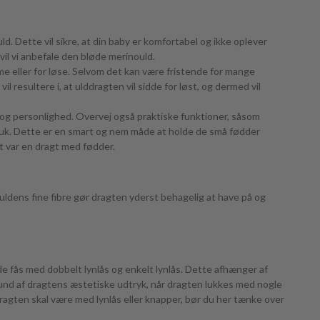
d. Dette vil sikre, at din baby er komfortabel og ikke oplever
vil vi anbefale den bløde merinould.
mme eller for løse. Selvom det kan være fristende for mange
l resultere i, at ulddragten vil sidde for løst, og dermed vil
ov og personlighed. Overvej også praktiske funktioner, såsom
buk. Dette er en smart og nem måde at holde de små fødder
et var en dragt med fødder.
nouldens fine fibre gør dragten yderst behagelig at have på og
de fås med dobbelt lynlås og enkelt lynlås. Dette afhænger af
und af dragtens æstetiske udtryk, når dragten lukkes med nogle
agten skal være med lynlås eller knapper, bør du her tænke over