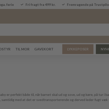
ga. ferie
Fri fragt fra 499 kr.
Fremragende på Trustpi
DSTYR
TIL MOR
GAVEKORT
LYKKEPOSER
NYH
l baby er perfekt både til, når barnet skal ud og sove, ud og køre, på tur i
 samtidig med at det er svedtransporterende og derved leder fugt væk fr