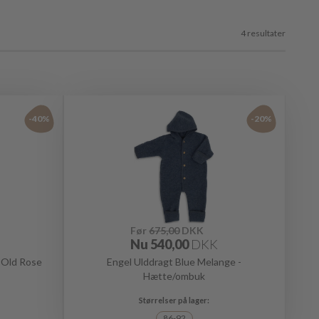
4 resultater
-40%
-20%
Før
675,00
DKK
Nu
540,00
DKK
- Old Rose
Engel Ulddragt Blue Melange -
Hætte/ombuk
86-92