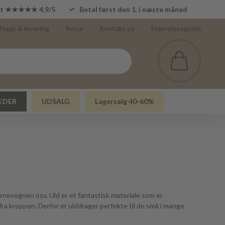
lot ★★★★★ 4,9/5
Betal først den 1. i næste måned
Fragt & levering
Retur
Kontakt os
Størrelsesguide
EDER
UDSALG
Lagersalg 40-60%
 barnevognen osv. Uld er et fantastisk materiale som er
a kroppen. Derfor er ulddrager perfekte til de små i mange