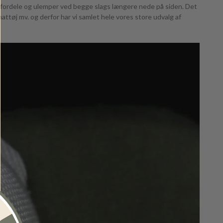
på fordele og ulemper ved begge slags længere nede på siden. Det
nattøj mv. og derfor har vi samlet hele vores store udvalg af