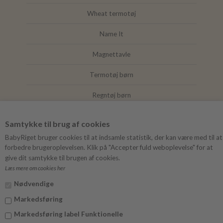
Wheat termotøj
Name It
Magnettavle
Termotøj børn
Regntøj børn
Joha
Samtykke til brug af cookies
Mushie
BabyRiget bruger cookies til at indsamle statistik, der kan være med til at
forbedre brugeroplevelsen. Klik på "Accepter fuld weboplevelse" for at
give dit samtykke til brugen af cookies.
Læs mere om cookies her
FØLG BABYRIGET
Nødvendige
Instagram
Markedsføring
Facebook
Markedsføring label Funktionelle