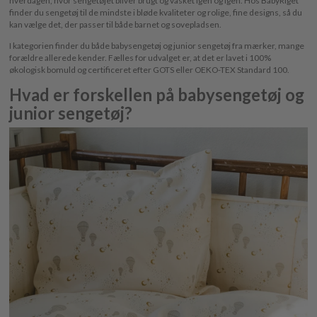
hverdagen, hvor sengetøjet bliver brugt og vasket igen og igen. Hos BabyRiget
finder du sengetøj til de mindste i bløde kvaliteter og rolige, fine designs, så du
kan vælge det, der passer til både barnet og sovepladsen.
I kategorien finder du både babysengetøj og junior sengetøj fra mærker, mange
forældre allerede kender. Fælles for udvalget er, at det er lavet i 100%
økologisk bomuld og certificeret efter GOTS eller OEKO-TEX Standard 100.
Hvad er forskellen på babysengetøj og
junior sengetøj?