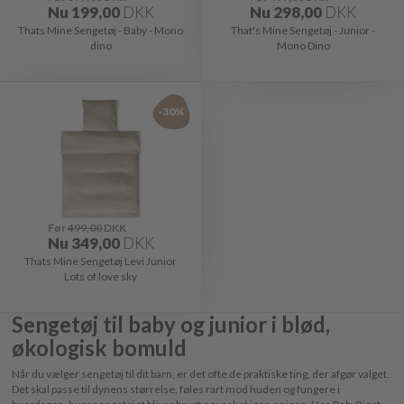
Nu
199,00
DKK
Nu
298,00
DKK
Thats Mine Sengetøj - Baby - Mono
That's Mine Sengetøj - Junior -
dino
Mono Dino
-30%
Før
499,00
DKK
Nu
349,00
DKK
Thats Mine Sengetøj Levi Junior
Lots of love sky
Sengetøj til baby og junior i blød,
økologisk bomuld
Når du vælger sengetøj til dit barn, er det ofte de praktiske ting, der afgør valget.
Det skal passe til dynens størrelse, føles rart mod huden og fungere i