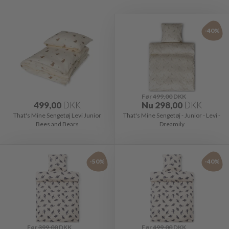
-40%
Før
499,00
DKK
499,00
DKK
Nu
298,00
DKK
That's Mine Sengetøj Levi Junior
That's Mine Sengetøj - Junior - Levi -
Bees and Bears
Dreamily
-50%
-40%
Før
399,00
DKK
Før
499,00
DKK