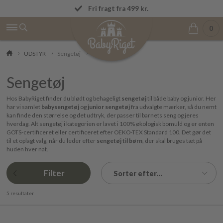
Fremragende på Trustpilot ★★★★★ 4,9/5
Fri fragt fra 499 kr.
0
UDSTYR
Sengetøj
Sengetøj
Hos BabyRiget finder du blødt og behageligt
sengetøj
til både baby og junior. Her
har vi samlet
babysengetøj
og
junior sengetøj
fra udvalgte mærker, så du nemt
kan finde den størrelse og det udtryk, der passer til barnets seng og jeres
hverdag. Alt sengetøj i kategorien er lavet i 100% økologisk bomuld og er enten
GOTS-certificeret eller certificeret efter OEKO-TEX Standard 100. Det gør det
til et oplagt valg, når du leder efter
sengetøj til børn
, der skal bruges tæt på
huden hver nat.
Filter
Sorter efter...
5 resultater