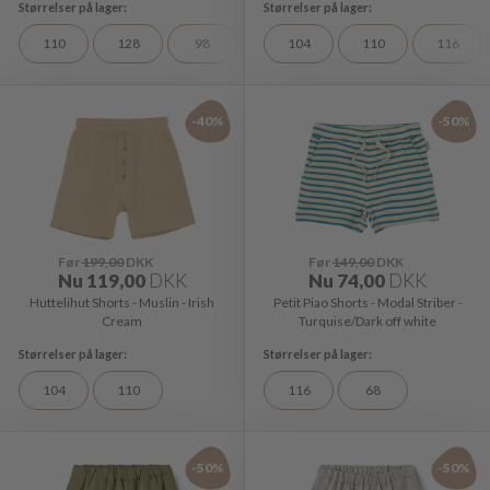
110
128
98
104
110
116
-40%
-50%
Før
199,00
DKK
Før
149,00
DKK
Nu
119,00
DKK
Nu
74,00
DKK
Huttelihut Shorts - Muslin - Irish
Petit Piao Shorts - Modal Striber -
Cream
Turquise/Dark off white
104
110
116
68
-50%
-50%