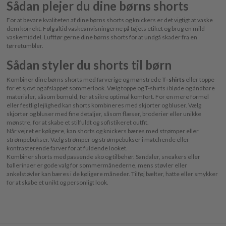
Sådan plejer du dine børns shorts
For at bevare kvaliteten af dine børns shorts og knickers er det vigtigt at vaske
dem korrekt. Følg altid vaskeanvisningerne på tøjets etiket og brug en mild
vaskemiddel. Lufttør gerne dine børns shorts for at undgå skader fra en
tørretumbler.
Sådan styler du shorts til børn
Kombiner dine børns shorts med farverige og mønstrede
T-shirts
eller toppe
for et sjovt og afslappet sommerlook. Vælg toppe og T-shirts i bløde og åndbare
materialer, såsom bomuld, for at sikre optimal komfort. For en mere formel
eller festlig lejlighed kan shorts kombineres med skjorter og bluser. Vælg
skjorter og bluser med fine detaljer, såsom flæser, broderier eller unikke
mønstre, for at skabe et stilfuldt og sofistikeret outfit.
Når vejret er køligere, kan shorts og knickers bæres med strømper eller
strømpebukser. Vælg strømper og strømpebukser i matchende eller
kontrasterende farver for at fuldende looket.
Kombiner shorts med passende sko og tilbehør. Sandaler, sneakers eller
ballerinaer er gode valg for sommermånederne, mens støvler eller
ankelstøvler kan bæres i de køligere måneder. Tilføj bælter, hatte eller smykker
for at skabe et unikt og personligt look.