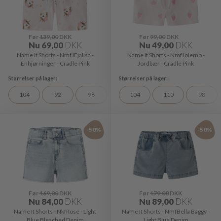
Før
139,00
DKK
Før
99,00
DKK
Nu
69,00
DKK
Nu
49,00
DKK
Name It Shorts - NmfJFjalisa -
Name It Shorts - NmfJolemo -
Enhjørninger - Cradle Pink
Jordbær - Cradle Pink
104
92
98
104
110
98
-50%
-50%
Før
169,00
DKK
Før
179,00
DKK
Nu
84,00
DKK
Nu
89,00
DKK
Name It Shorts - NkfRose - Light
Name It Shorts - NmfBella Baggy -
Blue Bleached Denim
Light Blue Denim