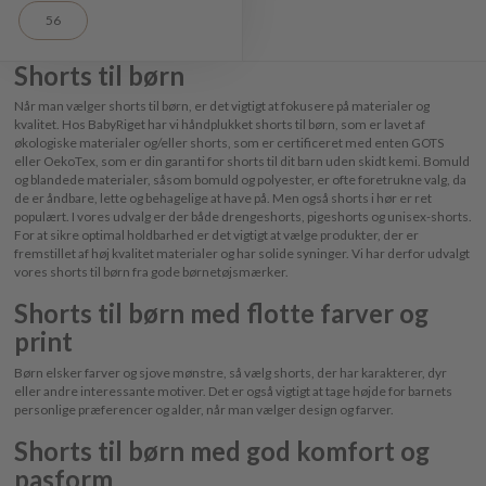
56
Shorts til børn
Når man vælger shorts til børn, er det vigtigt at fokusere på materialer og
kvalitet. Hos BabyRiget har vi håndplukket shorts til børn, som er lavet af
økologiske materialer og/eller shorts, som er certificeret med enten GOTS
eller OekoTex, som er din garanti for shorts til dit barn uden skidt kemi. Bomuld
og blandede materialer, såsom bomuld og polyester, er ofte foretrukne valg, da
de er åndbare, lette og behagelige at have på. Men også shorts i hør er ret
populært. I vores udvalg er der både drengeshorts, pigeshorts og unisex-shorts.
For at sikre optimal holdbarhed er det vigtigt at vælge produkter, der er
fremstillet af høj kvalitet materialer og har solide syninger. Vi har derfor udvalgt
vores shorts til børn fra gode børnetøjsmærker.
Shorts til børn med flotte farver og
print
Børn elsker farver og sjove mønstre, så vælg shorts, der har karakterer, dyr
eller andre interessante motiver. Det er også vigtigt at tage højde for barnets
personlige præferencer og alder, når man vælger design og farver.
Shorts til børn med god komfort og
pasform