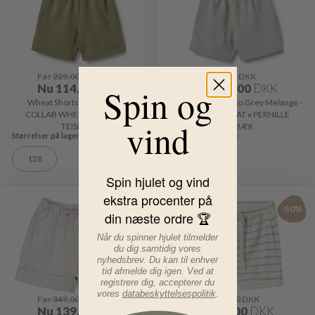
Før
229,00
DKK
Før
229,00
DKK
Nu
114,00
DKK
Nu
114,00
DKK
Spin og
Wheat Shorts Haxo Green -
Wheat Shorts Haxo Grey Melange -
COLLAB WHEAT x PERNILLE
COLLAB WHEAT x PERNILLE
vind
TEISBÆK
TEISBÆK
128
128
Spin hjulet og vind
ekstra procenter på
-60%
-50%
din næste ordre 🏆
Når du spinner hjulet tilmelder
du dig samtidig vores
nyhedsbrev. Du kan til enhver
tid afmelde dig igen. Ved at
registrere dig, accepterer du
vores
databeskyttelsespolitik
.
Før
349,00
DKK
Før
119,00
DKK
Nu
139,00
DKK
Nu
59,00
DKK