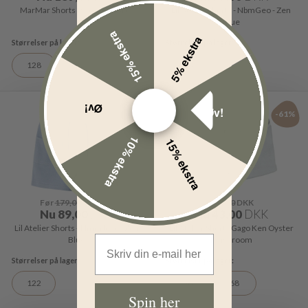
MarMar Shorts Pato Pearl Grey
Lil Atelier Shorts - NbmGeo - Zen
Blue
15% ekstra
5% ekstra
128
56
Øv!
Øv!
-50%
-61%
10% ekstra
15% ekstra
Før
179,00
DKK
Før
109,00
DKK
Nu
89,00
DKK
Nu
43,00
DKK
Lil Atelier Shorts - NmmJollo - Zen
Lil Atelier Shorts Gago Ken Oyster
Email Address
Blue
Mushroom
122
56
68
Spin her