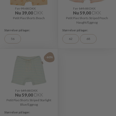
Før
99,00
DKK
Før
149,00
DKK
Nu
39,00
DKK
Nu
59,00
DKK
Petit Piao Shorts Beach
Petit Piao Shorts Striped Peach
Naught/Eggnog
56
62
68
-60%
Før
149,00
DKK
Nu
59,00
DKK
Petit Piao Shorts Striped Starlight
Blue/Eggnog