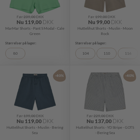
Før
239,00
DKK
Før
199,00
DKK
Nu
119,00
DKK
Nu
99,00
DKK
MarMar Shorts - Pant S Modal - Cale
Huttelihut Shorts - Muslin - Moon
Green
Rock
80
104
110
116
-40%
-40%
Før
199,00
DKK
Før
229,00
DKK
Nu
119,00
DKK
Nu
137,00
DKK
Huttelihut Shorts - Muslin - Bering
Huttelihut Shorts - YD Stripe - GOTS
Sea
- Bering Sea