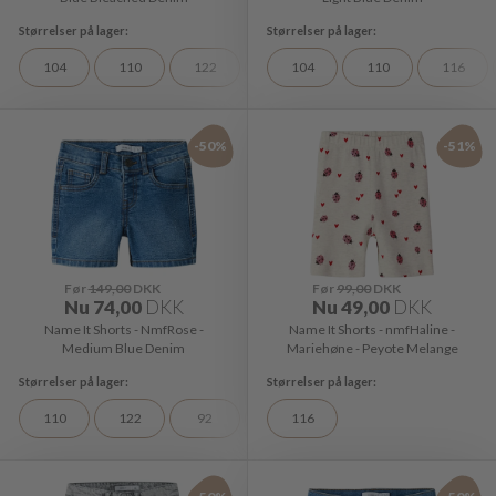
104
110
122
98
104
110
116
-50%
-51%
Før
149,00
DKK
Før
99,00
DKK
Nu
74,00
DKK
Nu
49,00
DKK
Name It Shorts - NmfRose -
Name It Shorts - nmfHaline -
Medium Blue Denim
Mariehøne - Peyote Melange
110
122
92
98
116