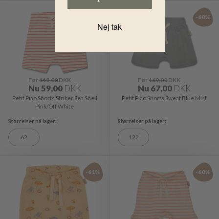
-60%
-60%
Nej tak
Før
149,00
DKK
Før
169,00
DKK
Nu
59,00
DKK
Nu
67,00
DKK
Petit Piao Shorts Striber Sea Shell
Petit Piao Shorts Sweat Blue Mist
Pink/Off White
62
122
-61%
-60%