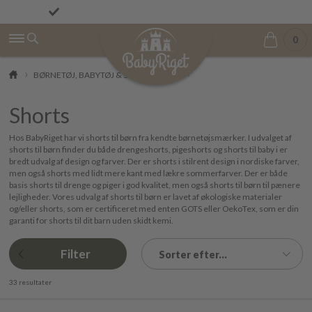
Fremragende på Trustpilot ★★★★★ 4,9/5
Fri fragt fra 499 kr.
0
BØRNETØJ, BABYTØJ & SKO
Shorts
Shorts
Hos BabyRiget har vi shorts til børn fra kendte børnetøjsmærker. I udvalget af
shorts til børn finder du både drengeshorts, pigeshorts og shorts til baby i er
bredt udvalg af design og farver. Der er shorts i stilrent design i nordiske farver,
men også shorts med lidt mere kant med lækre sommerfarver. Der er både
basis shorts til drenge og piger i god kvalitet, men også shorts til børn til pænere
lejligheder. Vores udvalg af shorts til børn er lavet af økologiske materialer
og/eller shorts, som er certificeret med enten GOTS eller OekoTex, som er din
garanti for shorts til dit barn uden skidt kemi.
Filter
Sorter efter...
33 resultater