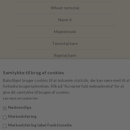
Wheat termotøj
Name It
Magnettavle
Termotøj børn
Regntøj børn
Joha
Samtykke til brug af cookies
Mushie
BabyRiget bruger cookies til at indsamle statistik, der kan være med til at
forbedre brugeroplevelsen. Klik på "Accepter fuld weboplevelse" for at
give dit samtykke til brugen af cookies.
Læs mere om cookies her
FØLG BABYRIGET
Nødvendige
Instagram
Markedsføring
Facebook
Markedsføring label Funktionelle