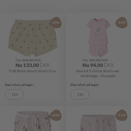
-60%
-50%
Før
334,00
DKK
Før
189,00
DKK
Nu
133,00
DKK
Nu
94,00
DKK
FUB Shorts Beach Shorts Ecru
Name It T-shirt & Shortssæt -
NmfHelgas - Pirouette
110
116
-50%
-51%