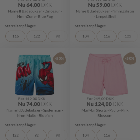
Nu
64,00
DKK
Nu
59,00
DKK
Name It Badebukser - Dinosaur -
Name It Badebukser - NmmZakron
NmmZune - Blue Fog
- Limpet Shell
116
122
98
104
116
122
-50%
-50%
Før
149,00
DKK
Før
249,00
DKK
Nu
74,00
DKK
Nu
124,00
DKK
Name It Badebukser - Spiderman -
MarMar Shorts - Paulo - Pink
NmmMalte - Bluefish
Blossom
122
92
98
104
116