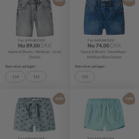
-50%
-50%
Før
179,00
DKK
Før
149,00
DKK
Nu
89,00
DKK
Nu
74,00
DKK
Name It Shorts - NknRyan - Grey
Name It Shorts - NmmRyan -
Denim
Medium Blue Denim
116
122
110
-50%
-50%
Før
129,00
DKK
Før
119,00
DKK