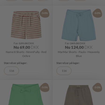
-50%
-50%
Før
139,00
DKK
Før
249,00
DKK
Nu
69,00
DKK
Nu
124,00
DKK
Name It Shorts - NmmFully - Red
MarMar Shorts - Paulo - Heavenly
Ochre
Blue
116
116
-50%
-50%