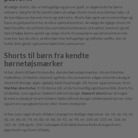
At vælge shorts, der er behagelige og passer godt, er afgørende for børns
velvære. Sørg for til de mindre børn at vælge shorts med en justerbar talje, så
de kan tilpasses barnets form og størrelse. Shorts bør også være rummelige og
have en god pasform for at sikre optimal komfort. At vælge de rigtige shorts til
børn handler om at finde den perfekte kombination af kvalitet, komfort og stil.
Ved at følge denne guide og vælge shorts fra populære og velrenommerede
mærker, kan du sikre, at dine børn har behagelige og stilfulde outfits, der vil
holde dem glade og komfortable hele sommeren.
Shorts til børn fra kendte
børnetøjsmærker
Vi har shorts til børn fra kendte, danske børnetøjsmærker såsom MarMar,
Huttelihut, Lil Atelier, Name It og Molo. Disse mærker udgør et bredt udvalg af
shorts til drenge, piger og baby, både hvad angår stil, farver og prisniveau. Se fx
MarMar shorts her
. Er til denne stil, vil du formentlig også kunne lide shorts fra
Lil Atelier, som også er i lækkert stilrent design.
Name It shorts
har et noget
bredere udvalg af shorts til børn i både stilrent design i afdæmpede farver, men
også mere spraglede farver eller shorts med print.
Vi har som regel shorts til børn i mange forskellige størrelser: str. 50, str. 56, str.
62, str. 68, str. 74, str. 80, str. 86, str. 92, str. 98, str. 104, str. 110, str. 116, str.
122, str. 128 og str. 134. I udvalget vil du både kunne finde drengeshorts,
pigeshorts og shorts til baby.