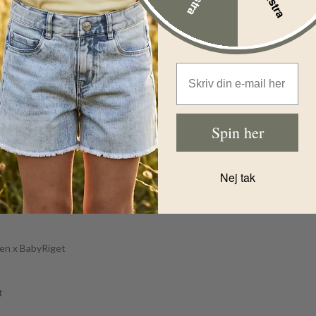
Name It
Name It T-
Shorts -
shirt -
NmmFully -
NmmFelkan -
Red Ochre
Celestial Blu
Før
139,00
DKK
Før
79,00
D
Email Address
Nu
69,00
DKK
Nu
39,00
Spin her
Nej tak
den x BabyRiget
t