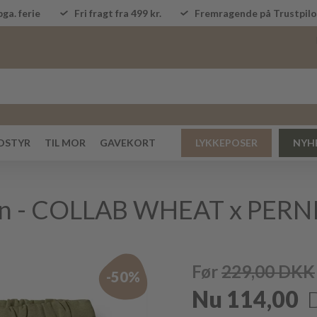
ga. ferie
Fri fragt fra 499 kr.
Fremragende på Trustpi
DSTYR
TIL MOR
GAVEKORT
LYKKEPOSER
NYH
en - COLLAB WHEAT x PERN
Før
229,00
DKK
-50%
Nu
114,00