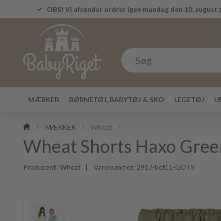
OBS! Vi afsender ordrer igen mandag den 10. august p
MÆRKER
BØRNETØJ, BABYTØJ & SKO
LEGETØJ
U
MÆRKER
Wheat
Wheat Shorts Haxo Gre
Producent:
Wheat
| Varenummer:
2917-bcf11-GOTS