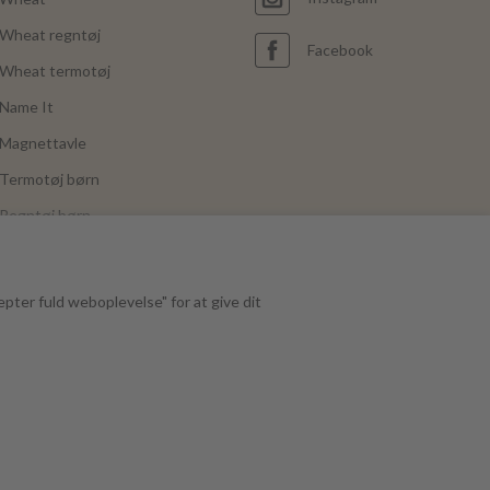
Wheat regntøj
Facebook
Wheat termotøj
Name It
Magnettavle
Termotøj børn
Regntøj børn
Joha
Mushie
epter fuld weboplevelse" for at give dit