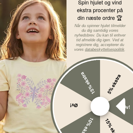
Spin hjulet og vind
De er en del af collab kol
ekstra procenter på
sammen med BabyRiget er s
din næste ordre 🏆
Børnecancerfonden. Alt ov
Når du spinner hjulet tilmelder
Læs mere om varen...
du dig samtidig vores
nyhedsbrev. Du kan til enhver
tid afmelde dig igen. Ved at
registrere dig, accepterer du
vores
databeskyttelsespolitik
.
15% ekstra
5% ekstra
Øv!
Øv!
10% ekstra
15% ekstra
%
-51%