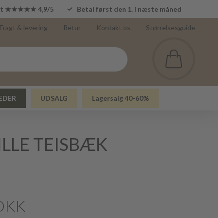
lot ★★★★★ 4,9/5
Betal først den 1. i næste måned
Fragt & levering
Retur
Kontakt os
Størrelsesguide
EDER
UDSALG
Lagersalg 40-60%
ILLE TEISBÆK
DKK