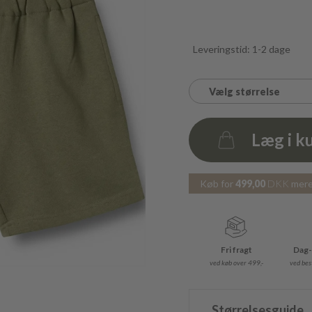
Leveringstid: 1-2 dage
Vælg størrelse
Læg i k
Antal
Køb for
499,00
DKK
mere 
Fri fragt
Dag-
ved køb over 499,-
ved best
Størrelsesguide