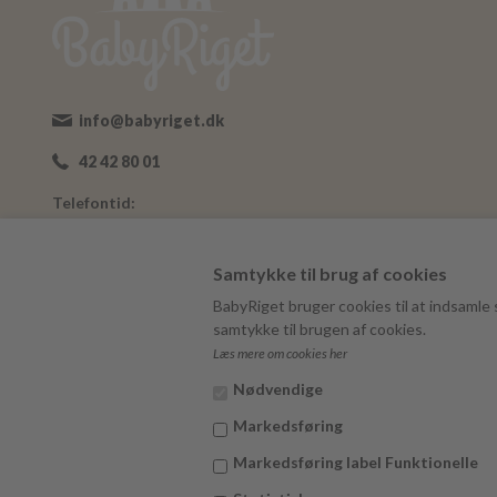
info@babyriget.dk
42 42 80 01
Telefontid:
Man-Fre: 09:00-16:00
Adresse:
Samtykke til brug af cookies
Nybovej 19
BabyRiget bruger cookies til at indsamle s
7500 Holstebro
samtykke til brugen af cookies.
Læs mere om cookies her
BabyRiget
CVR 40757295
Nødvendige
Markedsføring
Markedsføring label Funktionelle