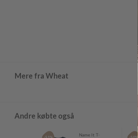
Mere fra Wheat
Andre købte også
Name It T-
-51%
-50