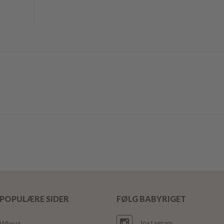
POPULÆRE SIDER
FØLG BABYRIGET
Instagram
Wheat