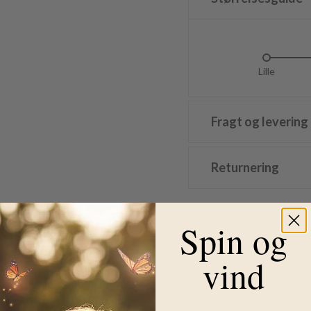
Lille
L
Fragt og levering
Returnering
Wheat shorts
Spin og
Fede Wheat shorts i blød sw
design.
vind
Wheat shortsene er i en flo
fedt look.
Shortsene har lommer i side