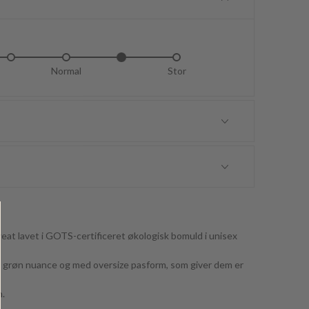
idt lille
Normal
Lidt stor
Stor
eat lavet i GOTS-certificeret økologisk bomuld i unisex
t grøn nuance og med oversize pasform, som giver dem er
n.