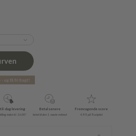
urven
- og få fri fragt!
til-dag levering
Betal senere
Fremragende score
illing inden kl. 16.00*
betal til den 1. næste måned
4,9/5 på Trustpilot