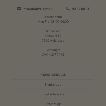
info@babyriget.dk
42 42 80 01
Telefontid:
Man-Fre: 09:00-16:00
Adresse:
Nybovej 19
7500 Holstebro
BabyRiget
CVR 40757295
KUNDESERVICE
Kontakt os
Fragt & levering
Afhentning