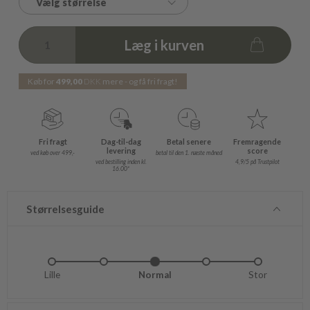
Vælg størrelse
Læg i kurven
Køb for
499,00
DKK
mere - og få fri fragt!
Fri fragt
Dag-til-dag
Betal senere
Fremragende
levering
score
ved køb over 499,-
betal til den 1. næste måned
ved bestilling inden kl.
4,9/5 på Trustpilot
16.00*
Størrelsesguide
Lille
Lidt lille
Normal
Lidt stor
Stor