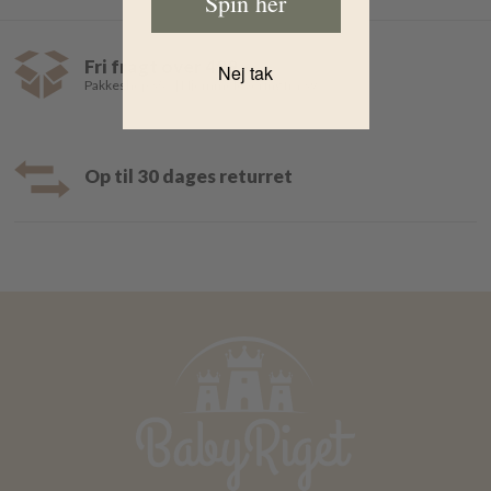
Spin her
Fri fragt over 499,-
Nej tak
Pakkeshop 35,- | Hjemmelevering fra 39,-
Op til 30 dages returret