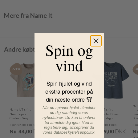
Mere fra Name It
Spin og
Andre købte også
vind
-51%
-50%
-51%
-
Spin hjulet og vind
ekstra procenter på
din næste ordre 🏆
Name It
Nam
Når du spinner hjulet tilmelder
Name It T-shirt -
Name It T-shirt -
Badebukser -
Buk
du dig samtidig vores
NmmFopz -
NmmZakron -
NmmFeath - Dino -
nmm
nyhedsbrev. Du kan til enhver
Chateau Gray
Limpet Shell
Vintage Indigo
Dri
tid afmelde dig igen. Ved at
Før
89,00
DKK
Før
119,00
DKK
Før
99,00
DKK
Fø
registrere dig, accepterer du
Nu
44,00
DKK
Nu
59,00
DKK
Nu
49,00
DKK
N
vores
databeskyttelsespolitik
.