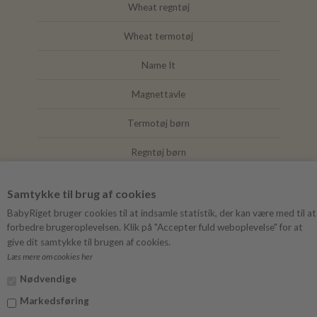
Wheat regntøj
Wheat termotøj
Name It
Magnettavle
Termotøj børn
Regntøj børn
Joha
Samtykke til brug af cookies
Mushie
BabyRiget bruger cookies til at indsamle statistik, der kan være med til at
forbedre brugeroplevelsen. Klik på "Accepter fuld weboplevelse" for at
give dit samtykke til brugen af cookies.
Læs mere om cookies her
FØLG BABYRIGET
Nødvendige
Instagram
Markedsføring