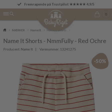
Fremragende på Trustpilot ★★★★★ 4,9/5
Fri fragt fra 499 kr.
0
MÆRKER
Name It
Name It shorts
Name It Shorts - NmmFully - Red Ochre
Producent:
Name It
| Varenummer:
13241275
-50%