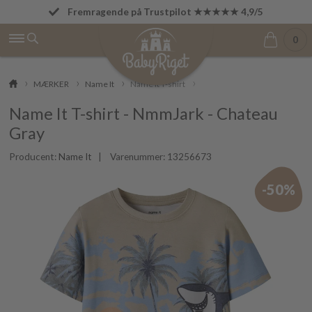
Fremragende på Trustpilot ★★★★★ 4,9/5
Fri fragt fra 499 kr.
0
MÆRKER
Name It
Name It T-shirt
Name It T-shirt - NmmJark - Chateau
Gray
Producent:
Name It
| Varenummer:
13256673
-50%