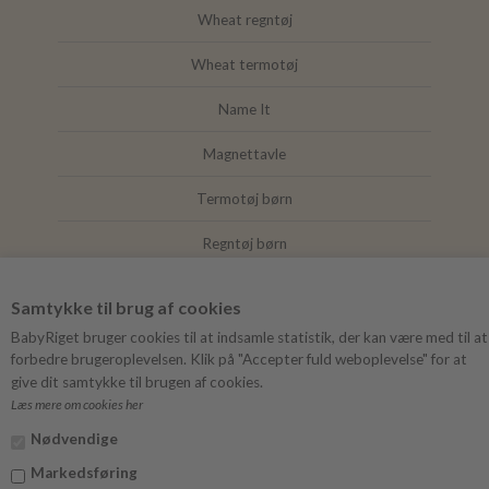
Wheat regntøj
Wheat termotøj
Name It
Magnettavle
Termotøj børn
Regntøj børn
Joha
Samtykke til brug af cookies
Mushie
BabyRiget bruger cookies til at indsamle statistik, der kan være med til at
forbedre brugeroplevelsen. Klik på "Accepter fuld weboplevelse" for at
give dit samtykke til brugen af cookies.
Læs mere om cookies her
FØLG BABYRIGET
Nødvendige
Instagram
Markedsføring