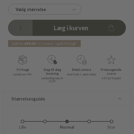
Vælg størrelse
Læg i kurven
Køb for
499,00
DKK
mere - og få fri fragt!
Fri fragt
Dag-til-dag
Betal senere
Fremragende
levering
score
ved køb over 499,-
betal til den 1. næste måned
ved bestilling inden kl.
4,9/5 på Trustpilot
16.00*
Størrelsesguide
Lille
Lidt lille
Normal
Lidt stor
Stor