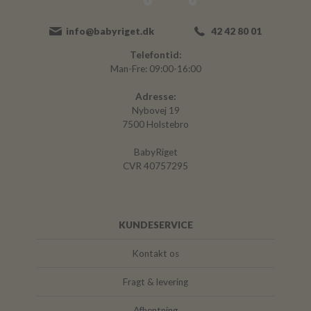
info@babyriget.dk
42 42 80 01
Telefontid:
Man-Fre: 09:00-16:00
Adresse:
Nybovej 19
7500 Holstebro
BabyRiget
CVR 40757295
KUNDESERVICE
Kontakt os
Fragt & levering
Afhentning