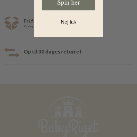
Spin her
Fri fragt over 499,-
Nej tak
Pakkeshop 35,- | Hjemmelevering fra 39,-
Op til 30 dages returret