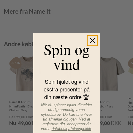
Mere fra Name It
Spin og
Andre købte også
vind
-51%
-51%
-51%
-
Spin hjulet og vind
ekstra procenter på
din næste ordre 🏆
Name
Name It T-shirt -
Name It T-shirt -
Name It T-shirt -
Nmm
Når du spinner hjulet tilmelder
NmmFeath - Dino -
NmmFopz -
NmmVobbo - Pure
Dou
du dig samtidig vores
Chateau Gray
Chateau Gray
Cashmere
Sur
nyhedsbrev. Du kan til enhver
Før
99,00
DKK
Før
89,00
DKK
Før
79,00
DKK
Fø
tid afmelde dig igen. Ved at
Nu
49,00
DKK
Nu
44,00
DKK
Nu
39,00
DKK
N
registrere dig, accepterer du
vores
databeskyttelsespolitik
.