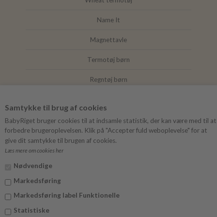
Wheat termotøj
Name It
Magnettavle
Termotøj børn
Regntøj børn
Joha
Samtykke til brug af cookies
Mushie
BabyRiget bruger cookies til at indsamle statistik, der kan være med til at
forbedre brugeroplevelsen. Klik på "Accepter fuld weboplevelse" for at
give dit samtykke til brugen af cookies.
Læs mere om cookies her
FØLG BABYRIGET
Nødvendige
Instagram
Markedsføring
Facebook
Markedsføring label Funktionelle
Statistiske