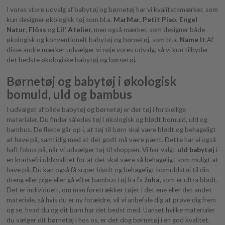
I vores store udvalg af babytøj og børnetøj har vi kvalitetsmærker, som
kun designer økologisk tøj som bl.a.
MarMar
,
Petit Piao
,
Engel
Natur
,
Flöss
og
Lil' Atelier,
men også mærker, som designer både
økologisk og konventionelt babytøj og børnetøj, som bl.a.
Name It
.Af
disse andre mærker udvælger vi nøje vores udvalg, så vi kun tilbyder
det bedste økologiske babytøj og børnetøj.
Børnetøj og babytøj i økologisk
bomuld, uld og bambus
I udvalget af både babytøj og børnetøj er der tøj i forskellige
materialer. Du finder således tøj i økologisk og blødt bomuld, uld og
bambus. De fleste går op i, at tøj til børn skal være blødt og behageligt
at have på, samtidig med at det godt må være pænt. Dette har vi også
haft fokus på, når vi udvælger tøj til shoppen. Vi har valgt
uld babytøj
i
en kradsefri uldkvalitet for at det skal være så behageligt som muligt at
have på. Du kan også få super blødt og behageligt bomuldstøj til din
dreng eller pige eller gå efter bambus tøj fra fx
Joha,
som er ultra blødt.
Det er individuelt, om man foretrækker tøjet i det ene eller det andet
materiale, så hvis du er ny forældre, vil vi anbefale dig at prøve dig frem
og se, hvad du og dit barn har det bedst med. Uanset hvilke materialer
du vælger dit børnetøj i hos os, er det dog børnetøj i en god kvalitet.