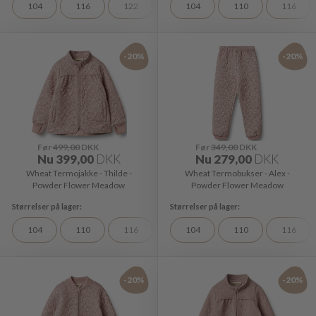
104
116
122
104
110
116
-20%
-20%
Før
499,00
DKK
Før
349,00
DKK
Nu
399,00
DKK
Nu
279,00
DKK
Wheat Termojakke - Thilde -
Wheat Termobukser - Alex -
Powder Flower Meadow
Powder Flower Meadow
104
110
116
122
104
128
110
98
116
-20%
-20%