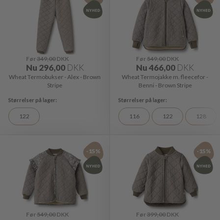
Før
349,00
DKK
Før
549,00
DKK
Nu
296,00
DKK
Nu
466,00
DKK
Wheat Termobukser - Alex - Brown
Wheat Termojakke m. fleecefor -
Stripe
Benni - Brown Stripe
122
116
122
128
-15%
-15%
Før
549,00
DKK
Før
399,00
DKK