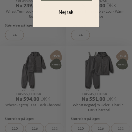
Før
299,00
DKK
Før
399,00
DKK
Nu
239,00
DKK
Nu
319,00
DKK
Nej tak
Wheat Termobukser - Alex - Warm
Wheat Termojakke - Loui - Warm
Rose
Rose
74
74
-15%
-15%
Før
699,00
DKK
Før
649,00
DKK
Nu
594,00
DKK
Nu
551,00
DKK
Wheat Regntøj - Ola - Dark Charcoal
Wheat Regntøj m. Seler - Charlie -
Dark Charcoal
110
116
122
128
110
116
122