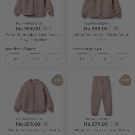
Før
449,00
DKK
Før
499,00
DKK
Nu
359,00
DKK
Nu
399,00
DKK
Wheat Termojakke - Loui - Powder
Wheat Termojakke - Thilde - Warm
Flower Meadow
Rose
104
110
116
122
104
128
116
98
122
-20%
-20%
Før
449,00
DKK
Før
349,00
DKK
Nu
359,00
DKK
Nu
279,00
DKK
Wheat Termojakke - Loui - Warm
Wheat Termobukser - Alex - Warm