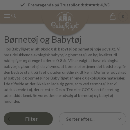
Fremragende på Trustpilot ★★★★★ 4,9/5
Betal først den 1. i næste måned
0
Børnetøj og Babytøj
Hos BabyRiget er alt økologisk babytøj og børnetøj nøje udvalgt. Vi
har udelukkende økologisk babytøj og børnetøj i en høj kvalitet til
både piger og drenge i alderen 0-8 år. Vi har valgt at have økologisk
babytøj og børnetøj, da vi synes, at børnene fortjener det bedste og får
den bedste start på livet og uden unødig skidt kemi. Derfor er udvalget
af babytøj og børnetøj hos BabyRiget af rene og økologiske materialer.
I de tilfælde at det ikke kan lade sig gøre, som ved termotøj, har vi
udelukkende tøj, der er enten Oeko-Tex eller GOTS-certificeret og
uden skidt kemi. Se vores skønne udvalg af børnetøj og babytøj
herunder.
Filter
Sorter efter...