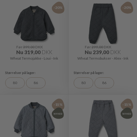
-20%
-20%
Før
399,00
DKK
Før
299,00
DKK
Nu
319,00
DKK
Nu
239,00
DKK
Wheat Termojakke - Loui - Ink
Wheat Termobukser - Alex - Ink
80
86
80
86
-15%
-15%