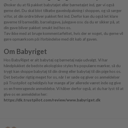
Ønsker du at få pakket babytøjet eller børnetøjet ind, gør vi også
gerne det. Du skal blot tilkøbe gaveindpakning i shoppen, og så sørger
vi for, at din ordre bliver pakket fint ind. Derfor kan du også let klare
gaverne til barnedåb, barselsgave, julegave osv. da du er sikker på, at
din gave bliver pakket smukt ind hos os.
Tøv ikke med at bruge kommentarfeltet, hvis der er noget, du gerne vil
gøre opmærksom på i forbindelse med dit køb af gaven.
Om Babyriget
Hos BabyRiget er alt babytøj og børnetøj nøje udvalgt. Vi har
håndplukket de bedste økologiske styles fra populære mærker, så du
trygt kan shoppe babytøj til din dreng eller babytøj til din pige hos os.
Det betyder rigtig meget for os, når I er søde og giver os anmeldelser
på Trustpilot og heldigvis har mange af jer allerede været inde og give
os en fremragende anmeldelse. Vi håber derfor også, at du har lyst til at
give os en anmeldelse her:
https://dk.trustpilot.com/review/www.babyriget.dk