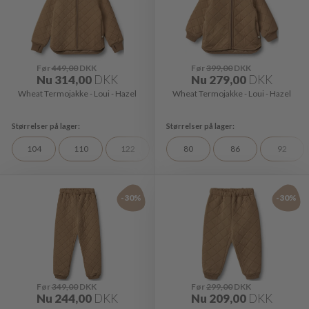
Før
449,00
DKK
Før
399,00
DKK
Nu
314,00
DKK
Nu
279,00
DKK
Wheat Termojakke - Loui - Hazel
Wheat Termojakke - Loui - Hazel
104
110
122
128
80
98
86
92
-30%
-30%
Før
349,00
DKK
Før
299,00
DKK
Nu
244,00
DKK
Nu
209,00
DKK