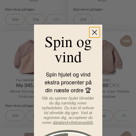
Rose
Rose
104
116
128
98
104
Spin og
-37%
-20%
vind
Spin hjulet og vind
Før
549,00
DKK
Før
399,00
DKK
ekstra procenter på
Nu
345,00
DKK
Nu
319,00
DKK
din næste ordre 🏆
Wheat Termojakke - Helmao -
Wheat Termojakke - Loui - Powder
Fruits and Flowers
Flower Meadow
Når du spinner hjulet tilmelder
du dig samtidig vores
nyhedsbrev. Du kan til enhver
tid afmelde dig igen. Ved at
104
110
116
122
80
128
86
92
92
registrere dig, accepterer du
vores
databeskyttelsespolitik
.