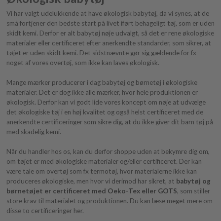
Vi har valgt udelukkende at have økologisk babytøj, da vi synes, at de
små fortjener den bedste start på livet iført behageligt tøj, som er uden
skidt kemi. Derfor er alt babytøj nøje udvalgt, så det er rene økologiske
materialer eller certificeret efter anerkendte standarder, som sikrer, at
tøjet er uden skidt kemi. Det sidstnævnte gør sig gældende for fx
noget af vores overtøj, som ikke kan laves økologisk.
Mange mærker producerer i dag babytøj og børnetøj i økologiske
materialer. Det er dog ikke alle mærker, hvor hele produktionen er
økologisk. Derfor kan vi godt lide vores koncept om nøje at udvælge
det økologiske tøj i en høj kvalitet og også helst certificeret med de
anerkendte certificeringer som sikre dig, at du ikke giver dit barn tøj på
med skadelig kemi.
Når du handler hos os, kan du derfor shoppe uden at bekymre dig om,
om tøjet er med økologiske materialer og/eller certificeret. Der kan
være tale om overtøj som fx termotøj, hvor materialerne ikke kan
produceres økologiske, men hvor vi derimod har sikret, at
babytøj og
børnetøjet er certificeret med Oeko-Tex eller GOTS
, som stiller
store krav til materialet og produktionen. Du kan læse meget mere om
disse to certificeringer her.