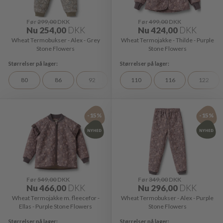
Før
299,00
DKK
Før
499,00
DKK
Nu
254,00
DKK
Nu
424,00
DKK
Wheat Termobukser - Alex - Grey
Wheat Termojakke - Thilde - Purple
Stone Flowers
Stone Flowers
80
86
92
110
116
122
-15%
-15%
Før
549,00
DKK
Før
349,00
DKK
Nu
466,00
DKK
Nu
296,00
DKK
Wheat Termojakke m. fleecefor -
Wheat Termobukser - Alex - Purple
Ellas - Purple Stone Flowers
Stone Flowers