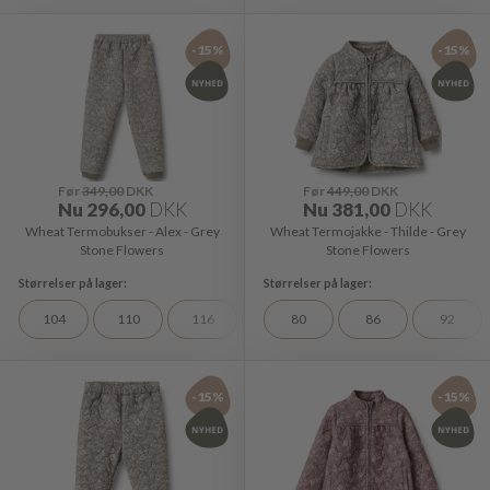
-15%
-15%
Før
349,00
DKK
Før
449,00
DKK
Nu
296,00
DKK
Nu
381,00
DKK
Wheat Termobukser - Alex - Grey
Wheat Termojakke - Thilde - Grey
Stone Flowers
Stone Flowers
104
110
116
122
80
128
86
98
92
-15%
-15%