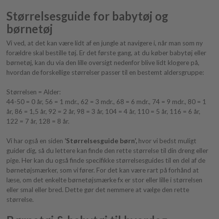
Størrelsesguide for babytøj og
børnetøj
Vi ved, at det kan være lidt af en jungle at navigere i, når man som ny
forældre skal bestille tøj. Er det første gang, at du køber babytøj eller
børnetøj, kan du via den lille oversigt nedenfor blive lidt klogere på,
hvordan de forskellige størrelser passer til en bestemt aldersgruppe:
Størrelsen = Alder:
44-50 = 0 år, 56 = 1 mdr., 62 = 3 mdr., 68 = 6 mdr., 74 = 9 mdr., 80 = 1
år, 86 = 1,5 år, 92 = 2 år, 98 = 3 år, 104 = 4 år, 110 = 5 år, 116 = 6 år,
122 = 7 år, 128 = 8 år.
Vi har også en siden
‘Størrelsesguide børn’,
hvor vi bedst muligt
guider dig, så du lettere kan finde den rette størrelse til din dreng eller
pige. Her kan du også finde specifikke størrelsesguides til en del af de
børnetøjsmærker, som vi fører. For det kan være rart på forhånd at
læse, om det enkelte børnetøjsmærke fx er stor eller lille i størrelsen
eller smal eller bred. Dette gør det nemmere at vælge den rette
størrelse.