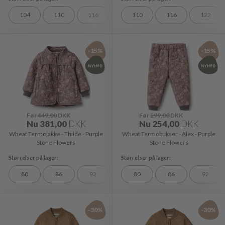
104
110
116
128
110
98
116
122
-15%
-15%
Før
449,00
DKK
Før
299,00
DKK
Nu
381,00
DKK
Nu
254,00
DKK
Wheat Termojakke - Thilde - Purple
Wheat Termobukser - Alex - Purple
Stone Flowers
Stone Flowers
80
86
92
80
86
92
-30%
-30%