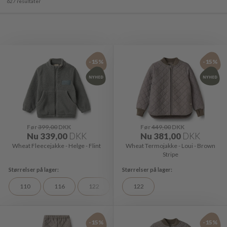
627 resultater
-15%
-15%
Før
399,00
DKK
Før
449,00
DKK
Nu
339,00
DKK
Nu
381,00
DKK
Wheat Fleecejakke - Helge - Flint
Wheat Termojakke - Loui - Brown
Stripe
110
116
122
128
122
-15%
-15%