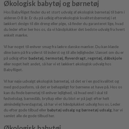
Økologisk babytøj og børnetøj
Hos BabyRiget finder du et stort udvalg af økologisk børnetøj til børn i
alderen 0-8 år. Er du på udkig efterøkologisk kvalitetsbørnetøj i et
lækkert design til din dreng eller pige, så finder du garanteret lige, hvad
du leder efter her hos os, da vi håndplukker det bedste udvalg fra hvert
enkelt mærke.
Vi har noget til enhver smag fra lækre danske mærker. Du kan klæde
dine børn på fra yderst til inderst og til alle lejligheder. Uanset om du er
på udkig efter
badetøj
,
termotøj
,
flyverdragt
,
regntøj
,
dåbskjole
eller noget helt andet, så har vi et lækkert økologisk udvalg hos
BabyRiget.
Vi har nøje udvalgt økologisk børnetøj, så det er i en god kvalitet og
med god pasform, så det er behageligt for børnene at have på. Hos os
kan du finde børnetøj til enhver lejlighed, så hvad end I skal til
fødselsdag, barnedåb, bryllup eller du blot er på jagt efter helt
almindelig hverdagstøj, så har vi et håndplukket udvalg hos os. Leder
du efter gode tilbud eller
babytøj udsalg og børnetøj udsalg
, har vi
samlet alle de gode tilbud her.
Økologisk babytøj