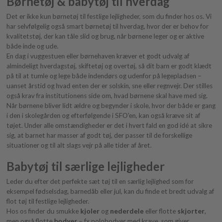
Børnetøj & babytøj til hverdag
Det er ikke kun børnetøj til festlige lejligheder, som du finder hos os. Vi
har selvfølgelig også smart børnetøj til hverdag, hvor der er behov for
kvalitetstøj, der kan tåle slid og brug, når børnene leger og er aktive
både inde og ude.
En dag i vuggestuen eller børnehaven kræver et godt udvalg af
almindeligt hverdagstøj, skiftetøj og overtøj, så dit barn er godt klædt
på til at tumle og lege både indendørs og udenfor på legepladsen –
uanset årstid og hvad enten der er solskin, sne eller regnvejr. Der stilles
også krav fra institutionens side om, hvad børnene skal have med sig.
Når børnene bliver lidt ældre og begynder i skole, hvor der både er gang
i den i skolegården og efterfølgende i SFO'en, kan også kræve sit af
tøjet. Under alle omstændigheder er det i hvert fald en god idé at sikre
sig, at barnet har masser af godt tøj, der passer til de forskellige
situationer og til alt slags vejr på alle tider af året.
Babytøj til særlige lejligheder
Leder du efter det perfekte sæt tøj til en særlig lejlighed som for
eksempel fødselsdag, barnedåb eller jul, kan du finde et bredt udvalg af
flot tøj til festlige lejligheder.
Hos os finder du smukke
kjoler
og
nederdele
eller flotte
skjorter
,
men også flotte
bodyer
– fx polobodyer med krave, som giver