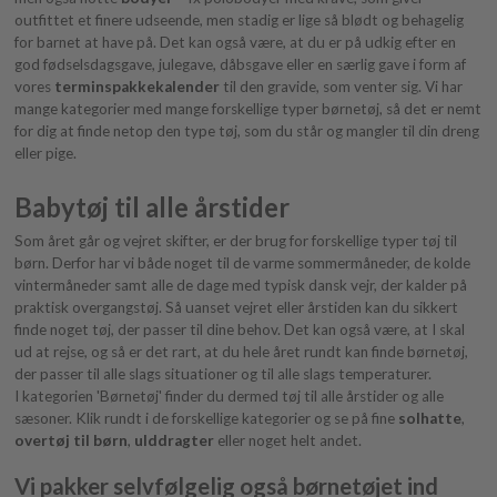
outfittet et finere udseende, men stadig er lige så blødt og behagelig
for barnet at have på. Det kan også være, at du er på udkig efter en
god fødselsdagsgave, julegave, dåbsgave eller en særlig gave i form af
vores
terminspakkekalender
til den gravide, som venter sig. Vi har
mange kategorier med mange forskellige typer børnetøj, så det er nemt
for dig at finde netop den type tøj, som du står og mangler til din dreng
eller pige.
Babytøj til alle årstider
Som året går og vejret skifter, er der brug for forskellige typer tøj til
børn. Derfor har vi både noget til de varme sommermåneder, de kolde
vintermåneder samt alle de dage med typisk dansk vejr, der kalder på
praktisk overgangstøj. Så uanset vejret eller årstiden kan du sikkert
finde noget tøj, der passer til dine behov. Det kan også være, at I skal
ud at rejse, og så er det rart, at du hele året rundt kan finde børnetøj,
der passer til alle slags situationer og til alle slags temperaturer.
I kategorien 'Børnetøj' finder du dermed tøj til alle årstider og alle
sæsoner. Klik rundt i de forskellige kategorier og se på fine
solhatte
,
overtøj til børn
,
ulddragter
eller noget helt andet.
Vi pakker selvfølgelig også børnetøjet ind