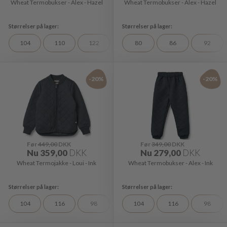
Wheat Termobukser - Alex - Hazel
Wheat Termobukser - Alex - Hazel
104
110
122
128
80
98
86
92
-20%
-20%
Før
449,00
DKK
Før
349,00
DKK
Nu
359,00
DKK
Nu
279,00
DKK
Wheat Termojakke - Loui - Ink
Wheat Termobukser - Alex - Ink
104
116
98
104
116
98