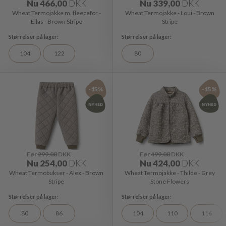
Nu
466,00
DKK
Nu
339,00
DKK
Wheat Termojakke m. fleecefor -
Wheat Termojakke - Loui - Brown
Ellas - Brown Stripe
Stripe
104
122
80
-15%
-15%
Før
299,00
DKK
Før
499,00
DKK
Nu
254,00
DKK
Nu
424,00
DKK
Wheat Termobukser - Alex - Brown
Wheat Termojakke - Thilde - Grey
Stripe
Stone Flowers
80
86
104
110
116