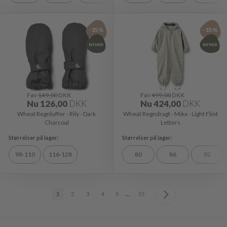
-15%
-15%
Før
149,00
DKK
Før
499,00
DKK
Nu
126,00
DKK
Nu
424,00
DKK
Wheat Regnluffer - Rily - Dark
Wheat Regndragt - Mika - Light Flint
Charcoal
Letters
98-110
116-128
80
86
92
...
1
2
3
4
5
15