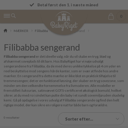
Fremragende på Trustpilot ★★★★★ 4,9/5
Betal først den 1. i næste måned
0
MÆRKER
Filibabba
Filibabba sengerand
Filibabba sengerand
Filibabba sengerand
er det ideelle valg, når du vil skabe en tryg, blød og
afskærmet soveplads til dit barn. Hos BabyRiget har vi nøje udvalgt
sengerandene fra Filibabba, da de med deres unikke tykkelse på 4 cm yder en
reel beskyttelse mod sengens hårde kanter, som er svær at finde hos andre
mærker. En sengerand fra dette mærke er ikke blot en praktisk tilføjelse til
tremmesengen; det er en funktionel løsning, der skaber en tryg sovezone, som
minder om den velkendte fornemmelse fra livmoderen. Alle modeller er
fremstillet i luksuriøs, satinvævet GOTS-certificeret økologisk bomuld, hvilket
sikrer, at du med ro i sindet kan putte din baby i et sundt sovemiljø uden skadelig
kemi. Gå på opdagelse i vores udvalg af Filibabba sengerande og find den helt
rigtige model, der kan sikre en roligere nat for både barn og forældre.
0 resultater
Sorter efter...