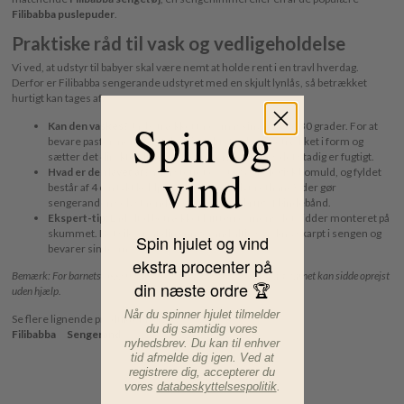
Filibabba puslepuder
.
Praktiske råd til vask og vedligeholdelse
Vi ved, at udstyr til babyer skal være nemt at holde rent i en travl hverdag.
Derfor er Filibabba sengerande udstyret med en skjult lynlås, så betrækket
hurtigt kan tages af:
Spin og
Kan den vaskes?
Ja, betrækket tåler maskinvask ved 30 grader. For at
bevare pasformen anbefaler vi, at du strækker betrækket i form og
sætter det direkte tilbage på skumkernen, mens det stadig er fugtigt.
vind
Hvad er den lavet af?
Yderstoffet er 100% økologisk bomuld, og fyldet
består af 4 cm tykt koldpresset skum (polyurethane), der gør
sengeranden selvstående og stabil uden brug af bindebånd.
Ekspert-tip:
Lad altid betrækket lufttørre, mens det sidder monteret på
skummet. Det sikrer, at din sengerand altid står knivskarpt i sengen og
Spin hjulet og vind
bevarer sin form.
ekstra procenter på
Bemærk: For barnets sikkerhed bør sengeranden fjernes, så snart barnet kan sidde oprejst
din næste ordre 🏆
uden hjælp.
Når du spinner hjulet tilmelder
Se flere lignende produkter her:
du dig samtidig vores
Filibabba
Sengerand
nyhedsbrev. Du kan til enhver
tid afmelde dig igen. Ved at
registrere dig, accepterer du
vores
databeskyttelsespolitik
.