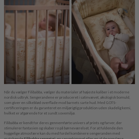
Når du vælger Filibabba, vælger du materialer af højeste kaliber i et moderne
nordisk udtryk. Sengerandene er produceret i satinvævet, økologisk bomuld,
som giver en silkeblød overflade mod barnets sarte hud. Med GOTS-
certificeringen er du garanteret en miljørigtig produktion uden skadelig kemi,
hvilket er afgørende for et sundt sovemiljø.
Filibabba er kendt for deres gennemførte univers af prints og farver, der
stimulerer fantasien og skaber ro på børneværelset. For at fuldende den
hyggelige atmosfære kan du med fordel kombinere sengeranden med
matchende
Filibabba sengetøj
, en sengehimmel eller en af de populære