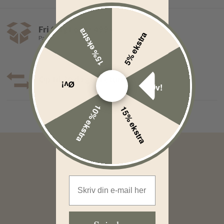
Fri fragt over 499,-
15% ekstra
5% ekstra
Pakkeshop 35,- | Hjemmelevering fra 39,-
Op til 30 dages returret
Øv!
Øv!
10% ekstra
15% ekstra
Email Address