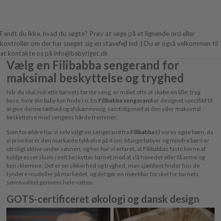
Fandt du ikke, hvad du søgte? Prøv at søge på et lignende ord eller
kontroller om der har sneget sig en stavefejl ind :) Du er også velkommen til
at kontakte os på info@babyriget.dk
Vælg en Filibabba sengerand for
maksimal beskyttelse og tryghed
Når du skal indrette barnets første seng, er målet ofte at skabe en lille, tryg
base, hvor din baby kan finde ro. En
Filibabba sengerand
er designet specifikt til
at give denne tæthed og afskærmning, samtidig med at den yder maksimal
beskyttelse mod sengens hårde tremmer.
Som forældre har vi selv valgt en sengerand fra
Filibabba
til vores egne børn, da
vi prioriterer den markante tykkelse på 4 cm. Mange babyer og mindre børn er
utroligt aktive under søvnen, og her har vi erfaret, at Filibabbas faste kerne af
koldpresset skum reelt beskytter barnet mod at slå hovedet eller få arme og
ben i klemme. Det er en sikkerhed og tryghed, man sjældent finder hos de
tyndere modeller på markedet, og det gør en mærkbar forskel for barnets
søvnkvalitet gennem hele natten.
GOTS-certificeret økologi og dansk design