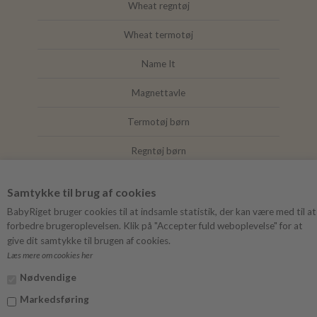
Wheat regntøj
Wheat termotøj
Name It
Magnettavle
Termotøj børn
Regntøj børn
Joha
Samtykke til brug af cookies
Mushie
BabyRiget bruger cookies til at indsamle statistik, der kan være med til at
forbedre brugeroplevelsen. Klik på "Accepter fuld weboplevelse" for at
give dit samtykke til brugen af cookies.
Læs mere om cookies her
FØLG BABYRIGET
Nødvendige
Instagram
Markedsføring
Facebook