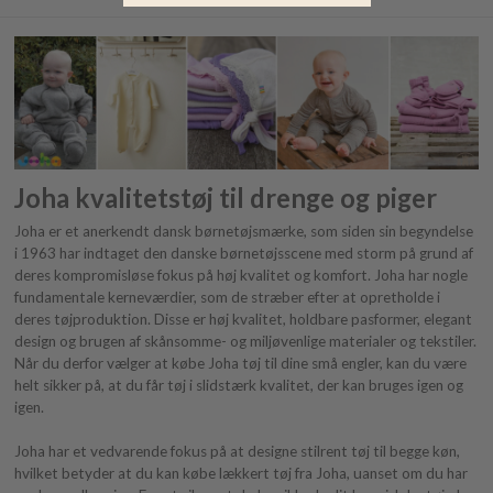
Joha kvalitetstøj til drenge og piger
Joha er et anerkendt dansk børnetøjsmærke, som siden sin begyndelse
i 1963 har indtaget den danske børnetøjsscene med storm på grund af
deres kompromisløse fokus på høj kvalitet og komfort. Joha har nogle
fundamentale kerneværdier, som de stræber efter at opretholde i
deres tøjproduktion. Disse er høj kvalitet, holdbare pasformer, elegant
design og brugen af skånsomme- og miljøvenlige materialer og tekstiler.
Når du derfor vælger at købe Joha tøj til dine små engler, kan du være
helt sikker på, at du får tøj i slidstærk kvalitet, der kan bruges igen og
igen.
Joha har et vedvarende fokus på at designe stilrent tøj til begge køn,
hvilket betyder at du kan købe lækkert tøj fra Joha, uanset om du har