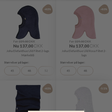
-40%
-40%
Før
229,00
DKK
Før
229,00
DKK
Nu
137,00
DKK
Nu
137,00
DKK
Joha Elefanthue Uld Filtet 2-lags
Joha Elefanthue Uld Rosa Filtet 2-
Mørkeblå
lags
45
48
52
45
48
-40%
-51%