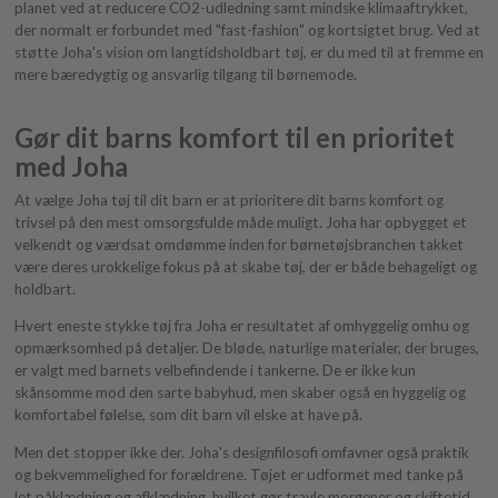
planet ved at reducere CO2-udledning samt mindske klimaaftrykket,
der normalt er forbundet med "fast-fashion" og kortsigtet brug. Ved at
støtte Joha's vision om langtidsholdbart tøj, er du med til at fremme en
mere bæredygtig og ansvarlig tilgang til børnemode.
Gør dit barns komfort til en prioritet
med Joha
At vælge Joha tøj til dit barn er at prioritere dit barns komfort og
trivsel på den mest omsorgsfulde måde muligt. Joha har opbygget et
velkendt og værdsat omdømme inden for børnetøjsbranchen takket
være deres urokkelige fokus på at skabe tøj, der er både behageligt og
holdbart.
Hvert eneste stykke tøj fra Joha er resultatet af omhyggelig omhu og
opmærksomhed på detaljer. De bløde, naturlige materialer, der bruges,
er valgt med barnets velbefindende i tankerne. De er ikke kun
skånsomme mod den sarte babyhud, men skaber også en hyggelig og
komfortabel følelse, som dit barn vil elske at have på.
Men det stopper ikke der. Joha's designfilosofi omfavner også praktik
og bekvemmelighed for forældrene. Tøjet er udformet med tanke på
let påklædning og afklædning, hvilket gør travle morgener og skiftetid