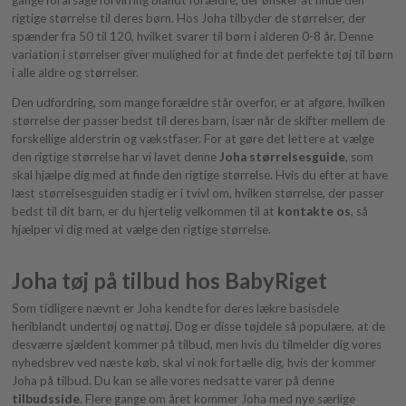
rigtige størrelse til deres børn. Hos Joha tilbyder de størrelser, der
spænder fra 50 til 120, hvilket svarer til børn i alderen 0-8 år. Denne
variation i størrelser giver mulighed for at finde det perfekte tøj til børn
i alle aldre og størrelser.
Den udfordring, som mange forældre står overfor, er at afgøre, hvilken
størrelse der passer bedst til deres barn, især når de skifter mellem de
forskellige alderstrin og vækstfaser. For at gøre det lettere at vælge
den rigtige størrelse har vi lavet denne
Joha størrelsesguide
, som
skal hjælpe dig med at finde den rigtige størrelse. Hvis du efter at have
læst størrelsesguiden stadig er i tvivl om, hvilken størrelse, der passer
bedst til dit barn, er du hjertelig velkommen til at
kontakte os
, så
hjælper vi dig med at vælge den rigtige størrelse.
Joha tøj på tilbud hos BabyRiget
Som tidligere nævnt er Joha kendte for deres lækre basisdele
heriblandt undertøj og nattøj. Dog er disse tøjdele så populære, at de
desværre sjældent kommer på tilbud, men hvis du tilmelder dig vores
nyhedsbrev ved næste køb, skal vi nok fortælle dig, hvis der kommer
Joha på tilbud. Du kan se alle vores nedsatte varer på denne
tilbudsside
. Flere gange om året kommer Joha med nye særlige