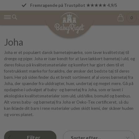
Fremragende på Trustpilot ★★★★★ 4,9/5
Betal først den 1. i næste måned
0
Joha
Joha er et populært dansk børnetøjmærke, som laver kvalitetstøj til
drenge og piger. Joha er især kendt for at lave lækkert børnetøj i uld, og
deres fokus på kvalitetsmaterialer og komfort har gjort dem til et
foretrukkent mærke for forældre, der ønsker det bedste tøj til deres
børn. Her på siden finder du et bredt sortiment af al vores børnetøj fra
Joha, der spænder fra ulddragter, huer, undertøj og meget mere. Gå på
opdagelse i udvalget af baby- og børnetøj fra Joha, som er lavet i
økologiske kvalitetsmaterialer som uld, uld/silke, bomuld og bambus.
Alt vores baby- og børnetøj fra Joha er Oeko-Tex certificeret, så du
kan iklæde dit barn i rene materialer uden skidt kemi, der skåner huden
og vores planet.
Filter
Sorter efter...