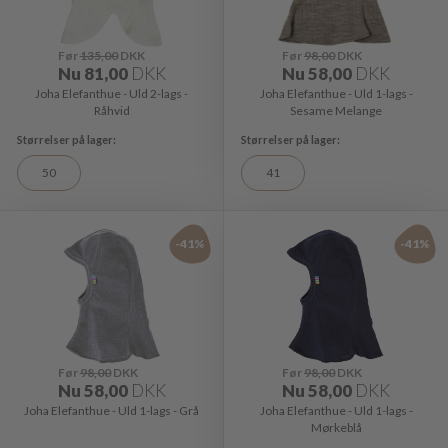
Før
135,00
DKK
Før
98,00
DKK
Nu
81,00
DKK
Nu
58,00
DKK
Joha Elefanthue - Uld 2-lags -
Joha Elefanthue - Uld 1-lags -
Råhvid
Sesame Melange
50
41
-41%
-41%
Før
98,00
DKK
Før
98,00
DKK
Nu
58,00
DKK
Nu
58,00
DKK
Joha Elefanthue - Uld 1-lags - Grå
Joha Elefanthue - Uld 1-lags -
Mørkeblå