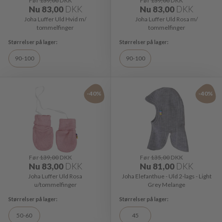
Før
139,00
DKK
Før
139,00
DKK
Nu
83,00
DKK
Nu
83,00
DKK
Joha Luffer Uld Hvid m/
Joha Luffer Uld Rosa m/
tommelfinger
tommelfinger
90-100
90-100
-40%
-40%
Før
139,00
DKK
Før
135,00
DKK
Nu
83,00
DKK
Nu
81,00
DKK
Joha Luffer Uld Rosa
Joha Elefanthue - Uld 2-lags - Light
u/tommelfinger
Grey Melange
50-60
45