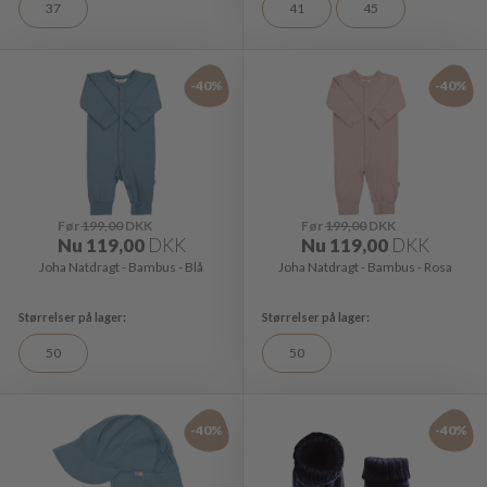
37
41
45
-40%
-40%
Før
199,00
DKK
Før
199,00
DKK
Nu
119,00
DKK
Nu
119,00
DKK
Joha Natdragt - Bambus - Blå
Joha Natdragt - Bambus - Rosa
50
50
-40%
-40%