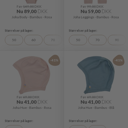
Før
149,00
DKK
Før
99,00
DKK
Nu
89,00
DKK
Nu
59,00
DKK
Joha Body - Bambus - Rosa
Joha Leggings - Bambus - Rosa
50
60
70
90
50
70
90
-41%
-41%
Før
69,00
DKK
Før
69,00
DKK
Nu
41,00
DKK
Nu
41,00
DKK
Joha Hue - Bambus - Rosa
Joha Hue - Bambus - Blå