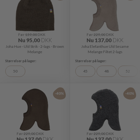
Før
159,00
DKK
Før
229,00
DKK
Nu
95,00
DKK
Nu
137,00
DKK
Joha Hue - Uld Strik - 2-lags - Brown
Joha Elefanthue Uld Sesame
Melange
Melange Filtet 2-lags
50
45
48
52
-40%
-40%
Før
229,00
DKK
Før
229,00
DKK
Nu
137,00
DKK
Nu
137,00
DKK