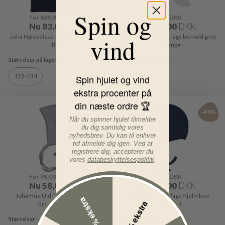
Spin og
Før
139,00
DKK
Før
99,00
DKK
Nu
83,00
DKK
Nu
49,00
DKK
Joha Halsedisse - Uld - Tube - Navy
Joha elefanthue 2-lags bomuld grey
vind
Blå
melange
122-134
41
Spin hjulet og vind
ekstra procenter på
din næste ordre 🏆
-41%
-41%
Når du spinner hjulet tilmelder
du dig samtidig vores
nyhedsbrev. Du kan til enhver
tid afmelde dig igen. Ved at
registrere dig, accepterer du
vores
databeskyttelsespolitik
.
Før
98,00
DKK
Før
98,00
DKK
Nu
58,00
DKK
Nu
58,00
DKK
Joha Hue Uld 2-lags Hjelmhue
Joha Hue Uld 2-lags Hjelmhue
15% ekstra
5% ekstra
Grey Melange
Mørkeblå