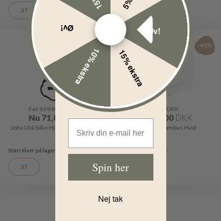
37
37
Øv!
Øv!
-40%
-41%
10% ekstra
15% ekstra
Før
119,00
DKK
Før
69,00
DKK
Nu
71,00
DKK
Nu
41,00
DKK
Email Address
Joha Uld/Silke Hjelm hue Navy blå
Joha Hue Bambus Hvid
Spin her
37
41
Nej tak
1
2