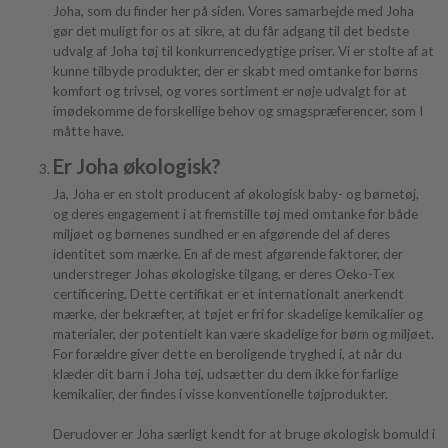
Joha, som du finder her på siden. Vores samarbejde med Joha
gør det muligt for os at sikre, at du får adgang til det bedste
udvalg af Joha tøj til konkurrencedygtige priser. Vi er stolte af at
kunne tilbyde produkter, der er skabt med omtanke for børns
komfort og trivsel, og vores sortiment er nøje udvalgt for at
imødekomme de forskellige behov og smagspræferencer, som I
måtte have.
Er Joha økologisk?
Ja, Joha er en stolt producent af økologisk baby- og børnetøj,
og deres engagement i at fremstille tøj med omtanke for både
miljøet og børnenes sundhed er en afgørende del af deres
identitet som mærke. En af de mest afgørende faktorer, der
understreger Johas økologiske tilgang, er deres Oeko-Tex
certificering. Dette certifikat er et internationalt anerkendt
mærke, der bekræfter, at tøjet er fri for skadelige kemikalier og
materialer, der potentielt kan være skadelige for børn og miljøet.
For forældre giver dette en beroligende tryghed i, at når du
klæder dit barn i Joha tøj, udsætter du dem ikke for farlige
kemikalier, der findes i visse konventionelle tøjprodukter.
Derudover er Joha særligt kendt for at bruge økologisk bomuld i