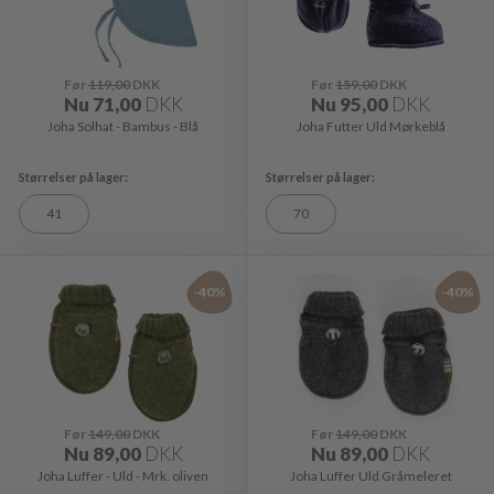
Før
119,00
DKK
Før
159,00
DKK
Nu
71,00
DKK
Nu
95,00
DKK
Joha Solhat - Bambus - Blå
Joha Futter Uld Mørkeblå
41
70
-40%
-40%
Før
149,00
DKK
Før
149,00
DKK
Nu
89,00
DKK
Nu
89,00
DKK
Joha Luffer - Uld - Mrk. oliven
Joha Luffer Uld Gråmeleret