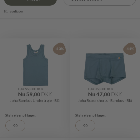
81 resultater
-40%
-41%
Før
99,00
DKK
Før
79,00
DKK
Nu
59,00
DKK
Nu
47,00
DKK
Joha Bambus Undertrøje - Blå
Joha Boxershorts - Bambus - Blå
90
90