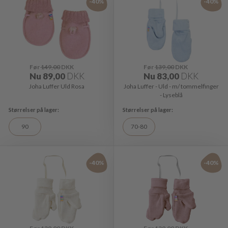
-40%
-40%
Før
149,00
DKK
Før
139,00
DKK
Nu
89,00
DKK
Nu
83,00
DKK
Joha Luffer Uld Rosa
Joha Luffer - Uld - m/ tommelfinger
- Lyseblå
90
70-80
-40%
-40%