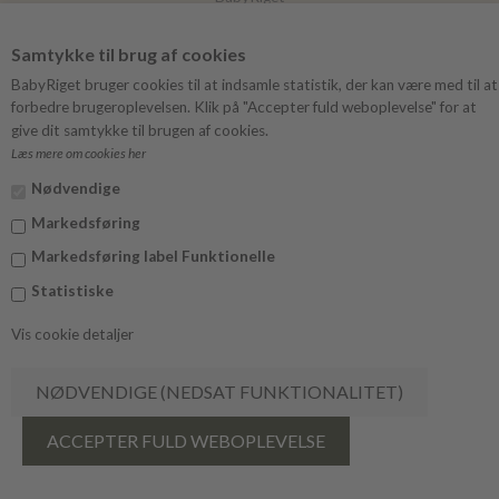
CVR 40757295
Samtykke til brug af cookies
BabyRiget bruger cookies til at indsamle statistik, der kan være med til at
forbedre brugeroplevelsen. Klik på "Accepter fuld weboplevelse" for at
KUNDESERVICE
give dit samtykke til brugen af cookies.
Læs mere om cookies her
Kontakt os
Nødvendige
Fragt & levering
Markedsføring
Afhentning
Markedsføring label Funktionelle
Statistiske
Retur & fortrydelsesret
Vis cookie detaljer
Hjælpecenter
INFORMATION
Størrelsesguide