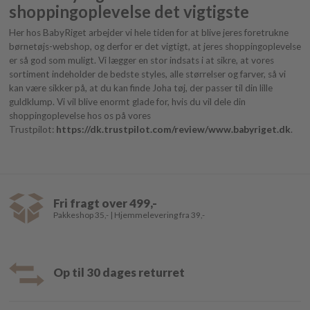
shoppingoplevelse det vigtigste
Her hos BabyRiget arbejder vi hele tiden for at blive jeres foretrukne
børnetøjs-webshop, og derfor er det vigtigt, at jeres shoppingoplevelse
er så god som muligt. Vi lægger en stor indsats i at sikre, at vores
sortiment indeholder de bedste styles, alle størrelser og farver, så vi
kan være sikker på, at du kan finde Joha tøj, der passer til din lille
guldklump. Vi vil blive enormt glade for, hvis du vil dele din
shoppingoplevelse hos os på vores
Trustpilot:
https://dk.trustpilot.com/review/www.babyriget.dk
.
Fri fragt over 499,-
Pakkeshop 35,- | Hjemmelevering fra 39,-
Op til 30 dages returret