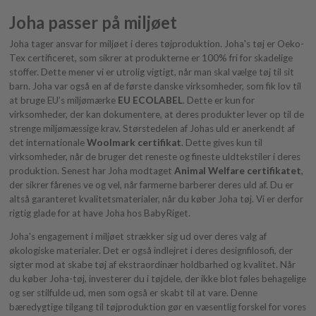
Joha passer på miljøet
Joha tager ansvar for miljøet i deres tøjproduktion. Joha's tøj er Oeko-
Tex certificeret, som sikrer at produkterne er 100% fri for skadelige
stoffer. Dette mener vi er utrolig vigtigt, når man skal vælge tøj til sit
barn. Joha var også en af de første danske virksomheder, som fik lov til
at bruge EU’s miljømærke
EU ECOLABEL
. Dette er kun for
virksomheder, der kan dokumentere, at deres produkter lever op til de
strenge miljømæssige krav. Størstedelen af Johas uld er anerkendt af
det internationale
Woolmark certifikat
. Dette gives kun til
virksomheder, når de bruger det reneste og fineste uldtekstiler i deres
produktion. Senest har Joha modtaget
Animal Welfare certifikatet
,
der sikrer fårenes ve og vel, når farmerne barberer deres uld af. Du er
altså garanteret kvalitetsmaterialer, når du køber Joha tøj. Vi er derfor
rigtig glade for at have Joha hos BabyRiget.
Joha's engagement i miljøet strækker sig ud over deres valg af
økologiske materialer. Det er også indlejret i deres designfilosofi, der
sigter mod at skabe tøj af ekstraordinær holdbarhed og kvalitet. Når
du køber Joha-tøj, investerer du i tøjdele, der ikke blot føles behagelige
og ser stilfulde ud, men som også er skabt til at vare. Denne
bæredygtige tilgang til tøjproduktion gør en væsentlig forskel for vores