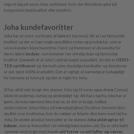
tage et kig på vores Joha sortiment, hvor der ikke bliver gået på
kompromis med kvalitet eller komfort.
Joha kundefavoritter
Joha har et stort sortiment af lækkert børnetøj. Alt er i en fantastisk
kvalitet og der er især nogle specifikke styles og produkter, som er
vores kunders klare favoritter. Først og fremmest er de kendte for
deres lækre
bodyer
, som kommer i en virkelig skøn og fantastisk
kvalitet. Generelt er al Joha's uldtøj meget populært, da det er
OEKO-
TEX certificeret
og dermed uden skadelige kemikalier og derudover
er det også 100% kradsefrit. Det er vigtigt at børnetøj er behageligt
for børnene at have på, og det er tøjet fra Joha.
Vi har altid selv brugt det skønne Joha tøj til vores egen dreng Conrad,
både til undertøj, nattøj og almindeligt tøj. Alt hans tøj fra Joha har vi
gemt, da man nærmest ikke kan se, at det er brugt, hvilket
understøtter Johas fokus på bæredygtighed. Du bliver bestemt ikke
skuffet over kvaliteten, hvis du vælger at iklæde dine børn med tøj fra
Joha. En anden absolut bestseller er de skønne
Joha ulddragter til
babyer
, som er fremstillet i en virkelig blød merino uld. De er ofte købt
sammen med nogle matchende
uld futter
og
uld luffer og vanter
.