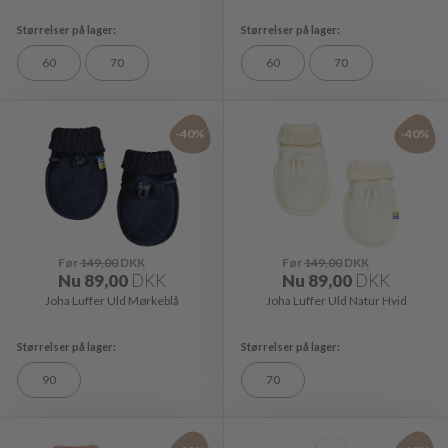
60
70
60
70
-40%
-40%
Før
149,00
DKK
Før
149,00
DKK
Nu
89,00
DKK
Nu
89,00
DKK
Joha Luffer Uld Mørkeblå
Joha Luffer Uld Natur Hvid
90
70