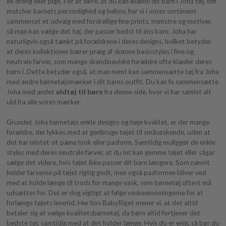
en dreng eller pige. For at sikre, at du kan iklæde dit barn i Joha tøj, der
matcher barnets personlighed og behov, har vi i vores sortiment
sammensat et udvalg med forskellige fine prints, mønstre og motiver,
så man kan vælge det tøj, der passer bedst til éns barn. Joha har
naturligvis også tænkt på forældrene i deres designs, hvilket betyder,
at deres kollektioner bærer præg af skønne basisstyles i fine og
neutrale farver, som mange skandinaviske forældre ofte klæder deres
børn i. Dette betyder også, at man nemt kan sammensætte tøj fra Joha
med andre børnetøjsmærker i dit barns outfit. Du kan fx sammensætte
Joha med andet
uldtøj til børn
fra denne side, hvor vi har samlet alt
uld fra alle vores mærker.
Grundet Joha børnetøjs enkle designs og høje kvalitet, er der mange
forældre, der lykkes med at genbruge tøjet til småsøskende, uden at
det har mistet sit pæne look eller pasform. Samtidig muliggør de enkle
styles med deres neutrale farver, at du let kan gemme tøjet eller sågar
sælge det videre, hvis tøjet ikke passer dit barn længere. Som nævnt
holder farverne på tøjet rigtig godt, men også pasformen bliver ved
med at holde længe til trods for mange vask, som børnetøj oftest må
udsættes for. Det er dog vigtigt at følge vaskeanvisningerne for at
forlænge tøjets levetid. Her hos BabyRiget mener vi, at det altid
betaler sig at vælge kvalitetsbørnetøj, da børn altid fortjener det
bedste tøj, samtidig med at det holder længe. Hvis du er enig, så bør du