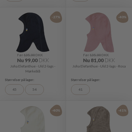
-27%
-40%
Før
135,00
DKK
Før
135,00
DKK
Nu
99,00
DKK
Nu
81,00
DKK
Joha Elefanthue - Uld 2-lags -
Joha Elefanthue - Uld 2-lags - Rosa
Mørkeblå
45
54
41
-40%
-41%