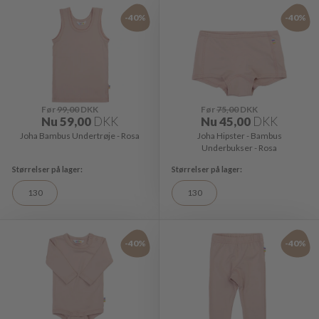
-40%
-40%
Før
99,00
DKK
Før
75,00
DKK
Nu
59,00
DKK
Nu
45,00
DKK
Joha Bambus Undertrøje - Rosa
Joha Hipster - Bambus
Underbukser - Rosa
130
130
-40%
-40%