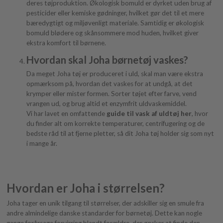
deres tøjproduktion. Økologisk bomuld er dyrket uden brug af
pesticider eller kemiske gødninger, hvilket gør det til et mere
bæredygtigt og miljøvenligt materiale. Samtidig er økologisk
bomuld blødere og skånsommere mod huden, hvilket giver
ekstra komfort til børnene.
Hvordan skal Joha børnetøj vaskes?
Da meget Joha tøj er produceret i uld, skal man være ekstra
opmærksom på, hvordan det vaskes for at undgå, at det
krymper eller mister formen. Sorter tøjet efter farve, vend
vrangen ud, og brug altid et enzymfrit uldvaskemiddel.
Vi har lavet en omfattende
guide til vask af uldtøj her
, hvor
du finder alt om korrekte temperaturer, centrifugering og de
bedste råd til at fjerne pletter, så dit Joha tøj holder sig som nyt
i mange år.
Hvordan er Joha i størrelsen?
Joha tager en unik tilgang til størrelser, der adskiller sig en smule fra
andre almindelige danske standarder for børnetøj. Dette kan nogle
gange forårsage forvirring blandt forældre, der ønsker at finde den