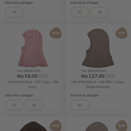
45
37
45
-41%
-33%
Før
98,00
DKK
Før
189,00
DKK
Nu
58,00
DKK
Nu
127,00
DKK
Joha Elefanthue - Uld 1-lags - Old
Joha Elefanthue - Uld/Silke - 2-lags -
Rose
Beige Melange
37
45
45
-40%
-40%