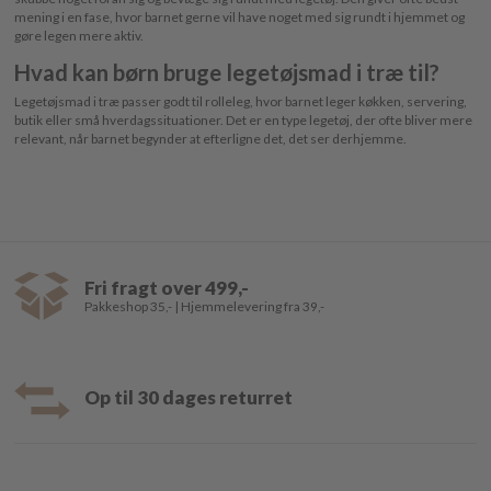
mening i en fase, hvor barnet gerne vil have noget med sig rundt i hjemmet og
gøre legen mere aktiv.
Hvad kan børn bruge legetøjsmad i træ til?
Legetøjsmad i træ passer godt til rolleleg, hvor barnet leger køkken, servering,
butik eller små hverdagssituationer. Det er en type legetøj, der ofte bliver mere
relevant, når barnet begynder at efterligne det, det ser derhjemme.
Fri fragt over 499,-
Pakkeshop 35,- | Hjemmelevering fra 39,-
Op til 30 dages returret