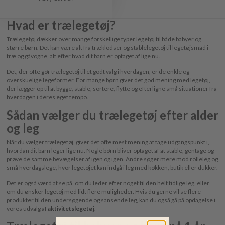
Hvad er trælegetøj?
Trælegetøj dækker over mange forskellige typer legetøj til både babyer og
større børn. Det kan være alt fra træklodser og stablelegetøj til legetøjsmad i
træ og gåvogne, alt efter hvad dit barn er optaget af lige nu.
Det, der ofte gør trælegetøj til et godt valg i hverdagen, er de enkle og
overskuelige legeformer. For mange børn giver det god mening med legetøj,
der lægger op til at bygge, stable, sortere, flytte og efterligne små situationer fra
hverdagen i deres eget tempo.
Sådan vælger du trælegetøj efter alder
og leg
Når du vælger trælegetøj, giver det ofte mest mening at tage udgangspunkt i,
hvordan dit barn leger lige nu. Nogle børn bliver optaget af at stable, gentage og
prøve de samme bevægelser af igen og igen. Andre søger mere mod rolleleg og
små hverdagslege, hvor legetøjet kan indgå i leg med køkken, butik eller dukker.
Det er også værd at se på, om du leder efter noget til den helt tidlige leg, eller
om du ønsker legetøj med lidt flere muligheder. Hvis du gerne vil se flere
produkter til den undersøgende og sansende leg, kan du også gå på opdagelse i
vores udvalg af
aktivitetslegetøj
.