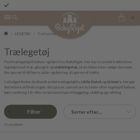
OBS! Vi afsender ordrer igen mandag den 10. august pga. ferie
Betal først den 1. i næste måned
0
LEGETØJ
Trælegetøj
Trælegetøj
Find trælegetøj til babyer og børn hos BabyRiget. Her har vi samlet træklodser,
legetøjsmad i træ, gåvogne og
stablelegetøj
, så du lettere kan vælge den type,
der passer til dit barns alder og den leg, du gerne vil støtte.
I udvalget finder du blandt andet trælegetøj fra
Little Dutch
og
Grimm’s
. Det gør
det lettere at finde noget, der passer, uanset om du leder efter legetøj til babyer,
børn omkring 1 år eller en bestemt type til byggeleg, stabling og rolleleg.
Filter
Sorter efter...
13 resultater