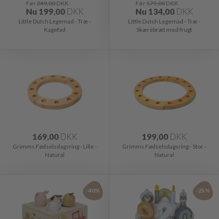
Før
249,00
DKK
Før
179,00
DKK
Nu
199,00
DKK
Nu
134,00
DKK
Little Dutch Legemad - Træ -
Little Dutch Legemad - Træ -
Kagefad
Skærebræt med frugt
169,00
DKK
199,00
DKK
Grimms Fødselsdagsring - Lille -
Grimms Fødselsdagsring - Stor -
Natural
Natural
-40%
-25%