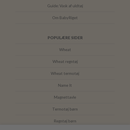
Guide: Vask af uldtøj
Om BabyRiget
POPULÆRE SIDER
Wheat
Wheat regntøj
Wheat termotøj
Name It
Magnettavle
Termotøj børn
Regntøj børn