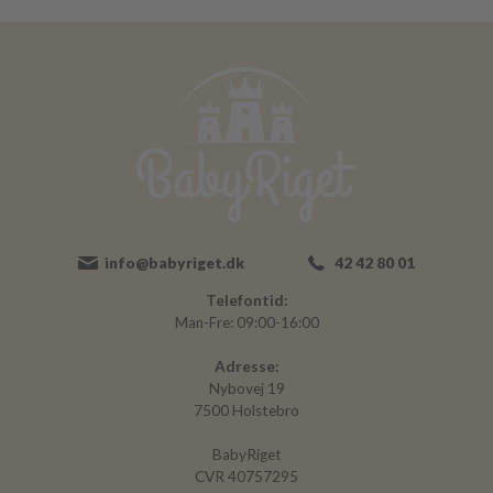
info@babyriget.dk
42 42 80 01
Telefontid:
Man-Fre: 09:00-16:00
Adresse:
Nybovej 19
7500 Holstebro
BabyRiget
CVR 40757295