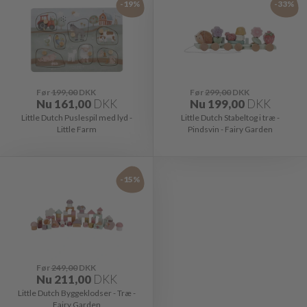
-19%
-33%
Før
199,00
DKK
Før
299,00
DKK
Nu
161,00
DKK
Nu
199,00
DKK
Little Dutch Puslespil med lyd -
Little Dutch Stabeltog i træ -
Little Farm
Pindsvin - Fairy Garden
-15%
Før
249,00
DKK
Nu
211,00
DKK
Little Dutch Byggeklodser - Træ -
Fairy Garden