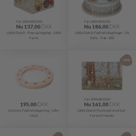
Før
229,00
DKK
Før
249,00
DKK
Nu
137,00
DKK
Nu
186,00
DKK
Little Dutch - Pop-up legetøj - Little
Little Dutch Fødselsdagskage - 26
Farm
Dele - Træ - Blå
-19%
Før
199,00
DKK
195,00
DKK
Nu
161,00
DKK
Grimms Fødselsdagsring - Lille -
Little Dutch Puslespil med lyd -
Hvid
Forest Friends