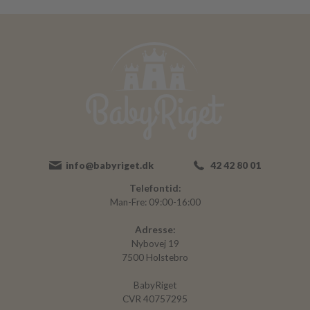
info@babyriget.dk
42 42 80 01
Telefontid:
Man-Fre: 09:00-16:00
Adresse:
Nybovej 19
7500 Holstebro
BabyRiget
CVR 40757295