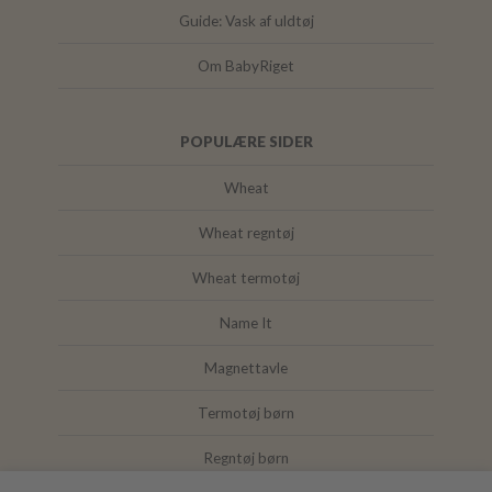
Guide: Vask af uldtøj
Om BabyRiget
POPULÆRE SIDER
Wheat
Wheat regntøj
Wheat termotøj
Name It
Magnettavle
Termotøj børn
Regntøj børn