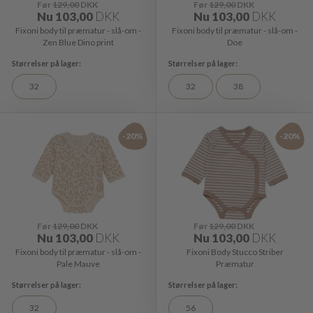
Før
129,00
DKK
Før
129,00
DKK
Nu
103,00
DKK
Nu
103,00
DKK
Fixoni body til præmatur - slå-om -
Fixoni body til præmatur - slå-om -
Zen Blue Dino print
Doe
32
32
38
-20%
-20%
Før
129,00
DKK
Før
129,00
DKK
Nu
103,00
DKK
Nu
103,00
DKK
Fixoni body til præmatur - slå-om -
Fixoni Body Stucco Striber
Pale Mauve
Præmatur
32
56