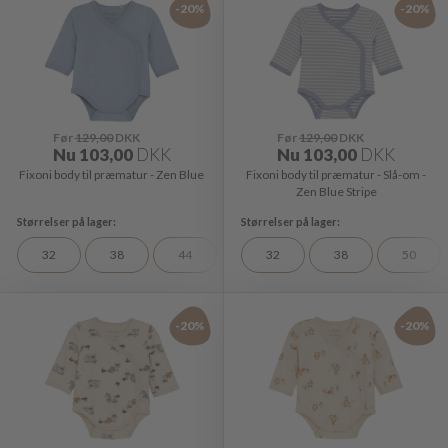
-20%
-20%
Før
129,00
DKK
Før
129,00
DKK
Nu
103,00
DKK
Nu
103,00
DKK
Fixoni body til præmatur - Zen Blue
Fixoni body til præmatur - Slå-om -
Zen Blue Stripe
32
38
44
32
38
50
-20%
-20%