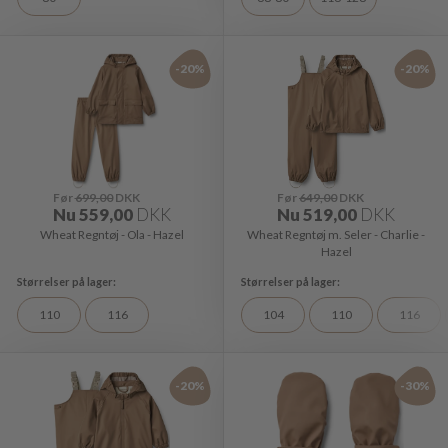
-20%
-20%
Før
699,00
DKK
Før
649,00
DKK
Nu
559,00
DKK
Nu
519,00
DKK
Wheat Regntøj - Ola - Hazel
Wheat Regntøj m. Seler - Charlie -
Hazel
110
116
104
110
116
-20%
-30%