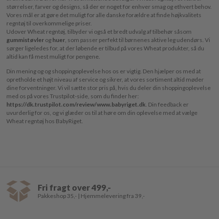
størrelser, farver og designs, så der er noget for enhver smag og ethvert behov.
Vores mål er at gøre det muligt for alle danske forældre at finde højkvalitets
regntøj til overkommelige priser.
Udover Wheat regntøj, tilbyder vi også et bredt udvalg af tilbehør såsom
gummistøvler
og
huer
, som passer perfekt til børnenes aktive leg udendørs. Vi
sørger ligeledes for, at der løbende er tilbud på vores Wheat produkter, så du
altid kan få mest muligt for pengene.
Din mening og og shoppingoplevelse hos os er vigtig. Den hjælper os med at
opretholde et højt niveau af service og sikrer, at vores sortiment altid møder
dine forventninger. Vi vil sætte stor pris på, hvis du deler din shoppingoplevelse
med os på vores Trustpilot-side, som du finder her:
https://dk.trustpilot.com/review/www.babyriget.dk
. Din feedback er
uvurderlig for os, og vi glæder os til at høre om din oplevelse med at vælge
Wheat regntøj hos BabyRiget.
Fri fragt over 499,-
Pakkeshop 35,- | Hjemmelevering fra 39,-