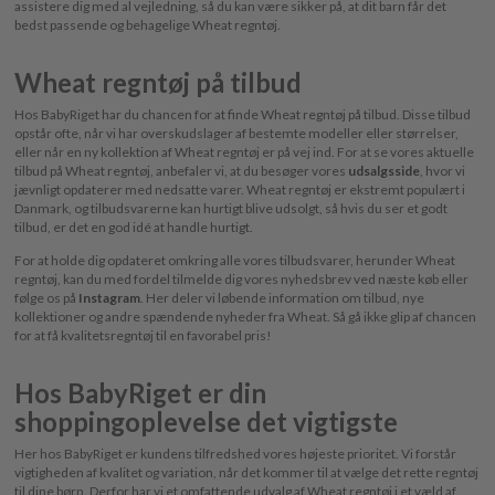
assistere dig med al vejledning, så du kan være sikker på, at dit barn får det
bedst passende og behagelige Wheat regntøj.
Wheat regntøj på tilbud
Hos BabyRiget har du chancen for at finde Wheat regntøj på tilbud. Disse tilbud
opstår ofte, når vi har overskudslager af bestemte modeller eller størrelser,
eller når en ny kollektion af Wheat regntøj er på vej ind. For at se vores aktuelle
tilbud på Wheat regntøj, anbefaler vi, at du besøger vores
udsalgsside
, hvor vi
jævnligt opdaterer med nedsatte varer. Wheat regntøj er ekstremt populært i
Danmark, og tilbudsvarerne kan hurtigt blive udsolgt, så hvis du ser et godt
tilbud, er det en god idé at handle hurtigt.
For at holde dig opdateret omkring alle vores tilbudsvarer, herunder Wheat
regntøj, kan du med fordel tilmelde dig vores nyhedsbrev ved næste køb eller
følge os på
Instagram
. Her deler vi løbende information om tilbud, nye
kollektioner og andre spændende nyheder fra Wheat. Så gå ikke glip af chancen
for at få kvalitetsregntøj til en favorabel pris!
Hos BabyRiget er din
shoppingoplevelse det vigtigste
Her hos BabyRiget er kundens tilfredshed vores højeste prioritet. Vi forstår
vigtigheden af kvalitet og variation, når det kommer til at vælge det rette regntøj
til dine børn. Derfor har vi et omfattende udvalg af Wheat regntøj i et væld af