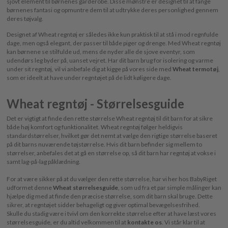
sjovt element til børnenes garderobe. Disse mønstre er designet til at fange
børnenes fantasi og opmuntre dem til at udtrykke deres personlighed gennem
deres tøjvalg.
Designet af Wheat regntøj er således ikke kun praktisk til at stå i mod regnfulde
dage, men også elegant, der passer til både piger og drenge. Med Wheat regntøj
kan børnene se stilfulde ud, mens de nyder alle de sjove eventyr, som
udendørs leg byder på, uanset vejret. Har dit barn brug for isolering og varme
under sit regntøj, vil vi anbefale dig at kigge på vores side med
Wheat termotøj
,
som er ideelt at have under regntøjet på de lidt køligere dage.
Wheat regntøj - Størrelsesguide
Det er vigtigt at finde den rette størrelse Wheat regntøj til dit barn for at sikre
både høj komfort og funktionalitet. Wheat regntøj følger heldigvis
standardstørrelser, hvilket gør det nemt at vælge den rigtige størrelse baseret
på dit barns nuværende tøjstørrelse. Hvis dit barn befinder sig mellem to
størrelser, anbefales det at gå en størrelse op, så dit barn har regntøj at vokse i
samt lag-på-lag påklædning.
For at være sikker på at du vælger den rette størrelse, har vi her hos BabyRiget
udformet denne
Wheat størrelsesguide
, som ud fra et par simple målinger kan
hjælpe dig med at finde den præcise størrelse, som dit barn skal bruge. Dette
sikrer, at regntøjet sidder behageligt og giver optimal bevægelsesfrihed.
Skulle du stadig være i tvivl om den korrekte størrelse efter at have læst vores
størrelsesguide, er du altid velkommen til at
kontakte os
. Vi står klar til at