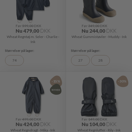
Før
599,00
DKK
Før
349,00
DKK
Nu
479,00
DKK
Nu
244,00
DKK
Wheat Regntøj m. Seler - Charlie -
Wheat Gummistøvler - Muddy - Ink
Ink
74
27
28
-15%
-30%
Før
499,00
DKK
Før
149,00
DKK
Nu
424,00
DKK
Nu
104,00
DKK
Wheat Regndragt - Mika - Ink
Wheat Regnluffer - Rily - Ink