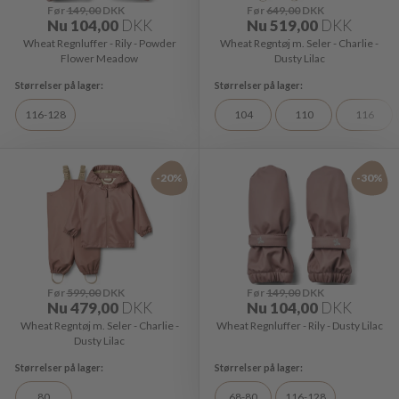
Før
149,00
DKK
Før
649,00
DKK
Nu
104,00
DKK
Nu
519,00
DKK
Wheat Regnluffer - Rily - Powder
Wheat Regntøj m. Seler - Charlie -
Flower Meadow
Dusty Lilac
116-128
104
110
116
-20%
-30%
Før
599,00
DKK
Før
149,00
DKK
Nu
479,00
DKK
Nu
104,00
DKK
Wheat Regntøj m. Seler - Charlie -
Wheat Regnluffer - Rily - Dusty Lilac
Dusty Lilac
80
68-80
116-128