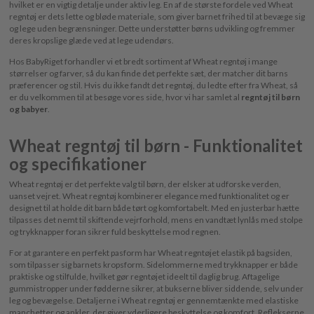
hvilket er en vigtig detalje under aktiv leg. En af de største fordele ved Wheat
regntøj er dets lette og bløde materiale, som giver barnet frihed til at bevæge sig
og lege uden begrænsninger. Dette understøtter børns udvikling og fremmer
deres kropslige glæde ved at lege udendørs.
Hos BabyRiget forhandler vi et bredt sortiment af Wheat regntøj i mange
størrelser og farver, så du kan finde det perfekte sæt, der matcher dit barns
præferencer og stil. Hvis du ikke fandt det regntøj, du ledte efter fra Wheat, så
er du velkommen til at besøge vores side, hvor vi har samlet al
regntøj til børn
og babyer
.
Wheat regntøj til børn - Funktionalitet
og specifikationer
Wheat regntøj er det perfekte valg til børn, der elsker at udforske verden,
uanset vejret. Wheat regntøj kombinerer elegance med funktionalitet og er
designet til at holde dit barn både tørt og komfortabelt. Med en justerbar hætte
tilpasses det nemt til skiftende vejrforhold, mens en vandtæt lynlås med stolpe
og trykknapper foran sikrer fuld beskyttelse mod regnen.
For at garantere en perfekt pasform har Wheat regntøjet elastik på bagsiden,
som tilpasser sig barnets kropsform. Sidelommerne med trykknapper er både
praktiske og stilfulde, hvilket gør regntøjet ideelt til daglig brug. Aftagelige
gummistropper under fødderne sikrer, at bukserne bliver siddende, selv under
leg og bevægelse. Detaljerne i Wheat regntøj er gennemtænkte med elastiske
manchetter og ankler, der giver yderligere beskyttelse og komfort. Reflekserne