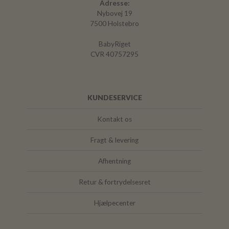
Adresse:
Nybovej 19
7500 Holstebro
BabyRiget
CVR 40757295
KUNDESERVICE
Kontakt os
Fragt & levering
Afhentning
Retur & fortrydelsesret
Hjælpecenter