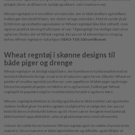
på tøjet sikrer, at dit barn er synligt og sikkert, selv i mørkere vejr.
Wheat regntøjet er fremstillet i et materiale, der er både åndbart og holdbart,
hvilket gør det ideelt til børn, der elsker at lege udendørs. Med et vandtryk på
8.000 mm og vindtætte egenskaber er Wheat regntøjet ikke blot stilfuldt, men
også en praktisk løsning til alle typer af vejr. Tilgængeligt i forskellige størrelser
og farver, findes der et Wheat regntøj, der passer til ethvert barns smag og
behov. Wheat regntøj er naturligvis
OEKO-TEX 100 certificeret
.
Wheat regntøj i skønne designs til
både piger og drenge
Wheat regntøj er et alsidigt valg til børn, der kombinerer funktionalitet med et
æstetisk tiltalende design. Inspireret af naturens egne farver, tilbyder Wheat en
palette af smukke og milde jordfarver, som appellerer til både piger og drenge.
Denne farvepalet afspejler en følelse af ro og harmoni, hvilket gør Wheat
regntøj til et populært valg for modebevidste forældre og deres børn.
Wheats regntøjskollektion er alsidig og inkluderer både todelte sæt og enkelte
stykker, hvilket giver forældre og børn mulighed for at vælge det, der passer
bedst til deres individuelle behov og stil. Hvert sæt er designet med tanke på
både komfort og praktikalitet, uden at gå på kompromis med udseendet.
Udover de solide farver kommer Wheat regntøj også i en række charmerende
mønstre. Disse mønstre er både iøjenfaldende og stilfulde, og de tilføjer et