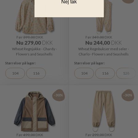
Nej tak
Før
399,00
DKK
Før
349,00
DKK
Nu
279,00
DKK
Nu
244,00
DKK
Wheat Regnjakke - Chardy -
Wheat Regnbukser med seler -
Flowers and Seashells
Charlo - Flowers and Seashells
104
116
104
116
128
-30%
-30%
Før
499,00
DKK
Før
299,00
DKK