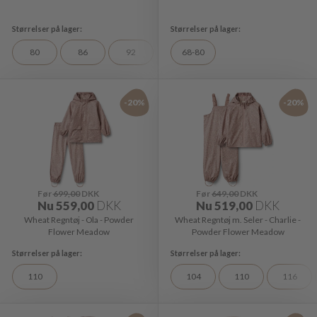
80
86
92
68-80
-20%
-20%
Før
699,00
DKK
Før
649,00
DKK
Nu
559,00
DKK
Nu
519,00
DKK
Wheat Regntøj - Ola - Powder
Wheat Regntøj m. Seler - Charlie -
Flower Meadow
Powder Flower Meadow
110
104
110
116