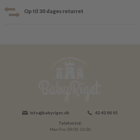
Op til 30 dages returret
info@babyriget.dk
42 42 80 01
Telefontid:
Man-Fre: 09:00-16:00