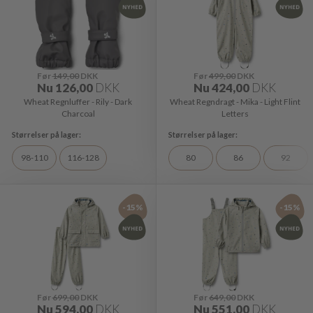
Før
149,00
DKK
Før
499,00
DKK
Nu
126,00
DKK
Nu
424,00
DKK
Wheat Regnluffer - Rily - Dark
Wheat Regndragt - Mika - Light Flint
Charcoal
Letters
98-110
116-128
80
86
92
-15%
-15%
Før
699,00
DKK
Før
649,00
DKK
Nu
594,00
DKK
Nu
551,00
DKK