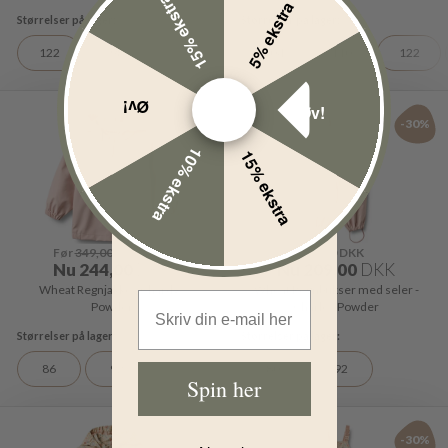
15% ekstra
5% ekstra
122
98
104
110
122
Øv!
Øv!
-30%
-30%
10% ekstra
15% ekstra
Før
349,00
DKK
Før
299,00
DKK
Nu
244,00
DKK
Nu
209,00
DKK
Wheat Regnjakke - Chardy -
Wheat Regnbukser med seler -
Email Address
Powder
Charlo - Powder
86
92
80
92
Spin her
-30%
-30%