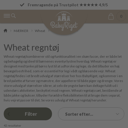
Fremragende på Trustpilot ★★★★★ 4,9/5
Betal først den 1. i næste måned
0
MÆRKER
Wheat
Wheat regntøj
Wheat regntøj
Wheat regntøj kombinerer stil og funktionalitet i en skøn facon, der er både let
og behagelig og ideel til børnenes eventyrlystne hverdag. Wheat regntøj er
designet med tanke på børns lyst til at udforske og lege, da det tilbyder en høj
bevægelsesfrihed, som er essentiel for leg i vådt og blæsende vejr. Wheat
regntøj findes i et bredt udvalg af størrelser her hos BabyRiget, og kommer i en
bred palette af farver og mønstre, der appellerer til både piger og drenge. Vores
store udvalg af størrelser sikrer, at selv de yngste børn kan deltage fuldt ud i
udendørs aktiviteter, beskyttet mod regnen. Wheat regntøjssæt, bestående af
både jakke og bukser, tilbyder forældre fleksibiliteten til at bruge dem separat,
hvis vejret passer til det. Se vores udvalg af Wheat regntøj herunder.
Filter
Sorter efter...
42 resultater