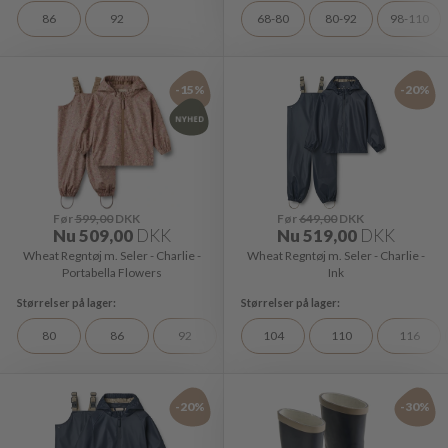
86
92
68-80
80-92
98-110
-15%
-20%
Før
599,00
DKK
Før
649,00
DKK
Nu
509,00
DKK
Nu
519,00
DKK
Wheat Regntøj m. Seler - Charlie -
Wheat Regntøj m. Seler - Charlie -
Portabella Flowers
Ink
80
86
92
104
110
116
-20%
-30%