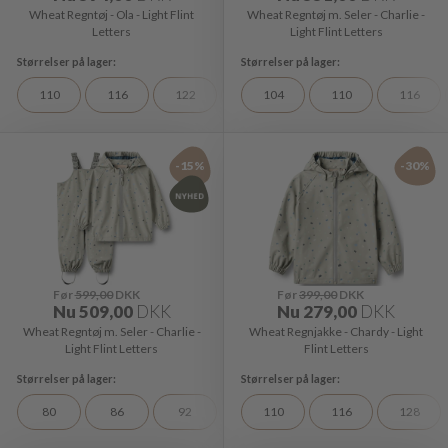
Wheat Regntøj - Ola - Light Flint
Wheat Regntøj m. Seler - Charlie -
Letters
Light Flint Letters
110
116
122
128
104
110
116
-15%
-30%
Før
599,00
DKK
Før
399,00
DKK
Nu
509,00
DKK
Nu
279,00
DKK
Wheat Regntøj m. Seler - Charlie -
Wheat Regnjakke - Chardy - Light
Light Flint Letters
Flint Letters
80
86
92
110
116
128