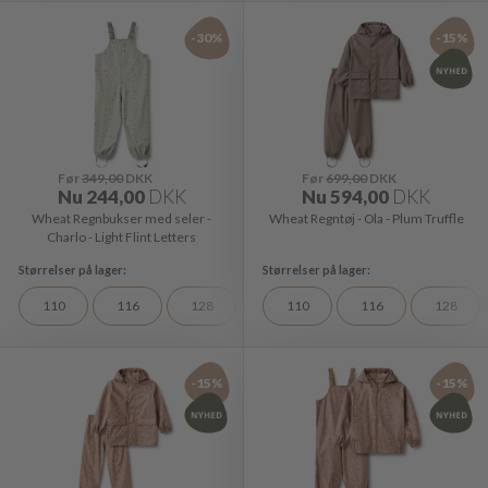
-30%
-15%
Før
349,00
DKK
Før
699,00
DKK
Nu
244,00
DKK
Nu
594,00
DKK
Wheat Regnbukser med seler -
Wheat Regntøj - Ola - Plum Truffle
Charlo - Light Flint Letters
110
116
128
110
116
128
-15%
-15%