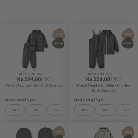
-15%
-15%
Før
699,00
DKK
Før
649,00
DKK
Nu
594,00
DKK
Nu
551,00
DKK
Wheat Regntøj - Ola - Dark Charcoal
Wheat Regntøj m. Seler - Charlie -
Dark Charcoal
110
116
122
128
110
116
122
-15%
-15%