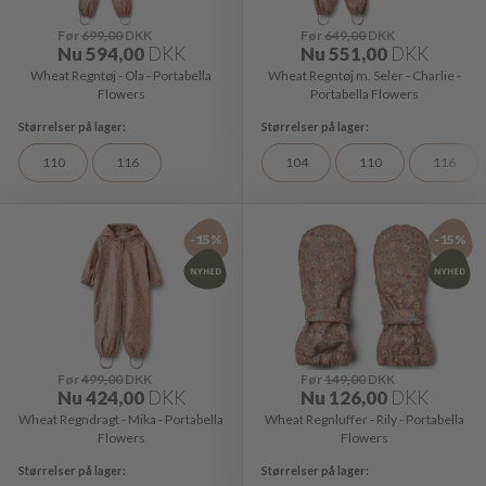
Før
699,00
DKK
Før
649,00
DKK
Nu
594,00
DKK
Nu
551,00
DKK
Wheat Regntøj - Ola - Portabella
Wheat Regntøj m. Seler - Charlie -
Flowers
Portabella Flowers
110
116
104
110
116
-15%
-15%
Før
499,00
DKK
Før
149,00
DKK
Nu
424,00
DKK
Nu
126,00
DKK
Wheat Regndragt - Mika - Portabella
Wheat Regnluffer - Rily - Portabella
Flowers
Flowers