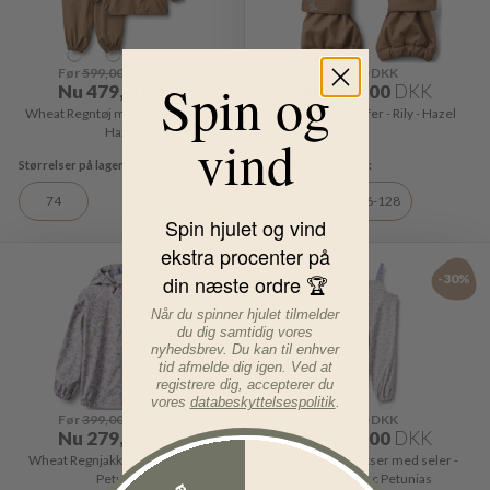
Før
599,00
DKK
Før
149,00
DKK
Spin og
Nu
479,00
DKK
Nu
104,00
DKK
Wheat Regntøj m. Seler - Charlie -
Wheat Regnluffer - Rily - Hazel
Hazel
vind
74
68-80
116-128
Spin hjulet og vind
ekstra procenter på
din næste ordre 🏆
-30%
-30%
Når du spinner hjulet tilmelder
du dig samtidig vores
nyhedsbrev. Du kan til enhver
tid afmelde dig igen. Ved at
registrere dig, accepterer du
vores
databeskyttelsespolitik
.
Før
399,00
DKK
Før
349,00
DKK
Nu
279,00
DKK
Nu
244,00
DKK
Wheat Regnjakke - Chardy - Lilac
Wheat Regnbukser med seler -
Petunias
Charlo - Lilac Petunias