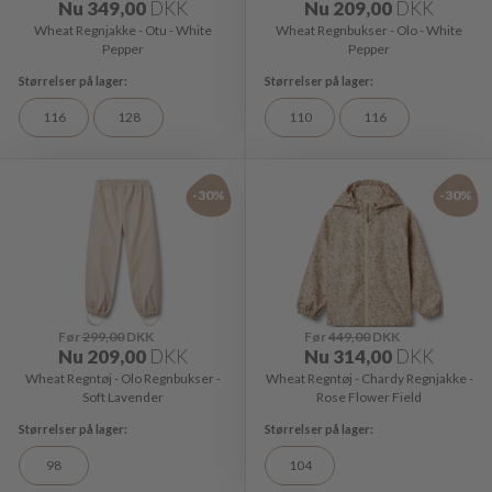
Nu
349,00
DKK
Nu
209,00
DKK
Wheat Regnjakke - Otu - White
Wheat Regnbukser - Olo - White
Pepper
Pepper
116
128
110
116
-30%
-30%
Før
299,00
DKK
Før
449,00
DKK
Nu
209,00
DKK
Nu
314,00
DKK
Wheat Regntøj - Olo Regnbukser -
Wheat Regntøj - Chardy Regnjakke -
Soft Lavender
Rose Flower Field
98
104