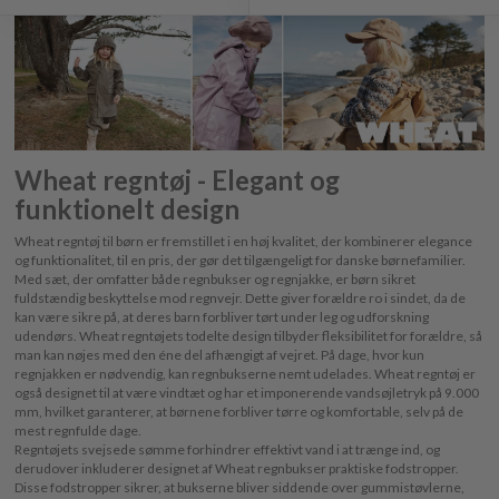
Wheat regntøj - Elegant og
funktionelt design
Wheat regntøj til børn er fremstillet i en høj kvalitet, der kombinerer elegance
og funktionalitet, til en pris, der gør det tilgængeligt for danske børnefamilier.
Med sæt, der omfatter både regnbukser og regnjakke, er børn sikret
fuldstændig beskyttelse mod regnvejr. Dette giver forældre ro i sindet, da de
kan være sikre på, at deres barn forbliver tørt under leg og udforskning
udendørs. Wheat regntøjets todelte design tilbyder fleksibilitet for forældre, så
man kan nøjes med den éne del afhængigt af vejret. På dage, hvor kun
regnjakken er nødvendig, kan regnbukserne nemt udelades. Wheat regntøj er
også designet til at være vindtæt og har et imponerende vandsøjletryk på 9.000
mm, hvilket garanterer, at børnene forbliver tørre og komfortable, selv på de
mest regnfulde dage.
Regntøjets svejsede sømme forhindrer effektivt vand i at trænge ind, og
derudover inkluderer designet af Wheat regnbukser praktiske fodstropper.
Disse fodstropper sikrer, at bukserne bliver siddende over gummistøvlerne,