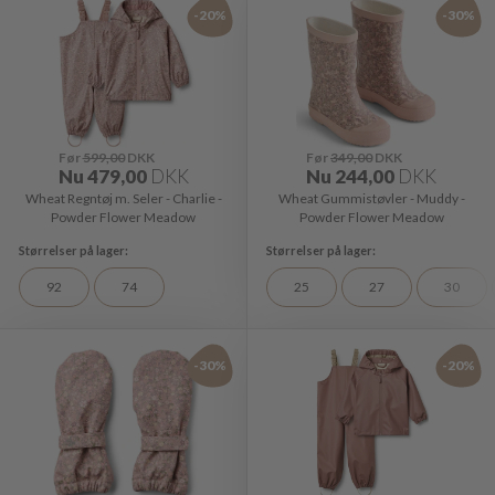
-20%
-30%
Før
599,00
DKK
Før
349,00
DKK
Nu
479,00
DKK
Nu
244,00
DKK
Wheat Regntøj m. Seler - Charlie -
Wheat Gummistøvler - Muddy -
Powder Flower Meadow
Powder Flower Meadow
92
74
25
27
30
-30%
-20%