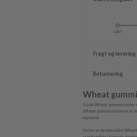
Lille
L
Fragt og levering
Returnering
Wheat gummi
Gode Wheat gummistøvler med
Wheat gummistøvlerne er med 
og bund.
Dette er de klassiske Wheat
uundværlige i barnets garde