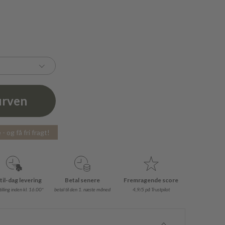
urven
- og få fri fragt!
til-dag levering
Betal senere
Fremragende score
illing inden kl. 16.00*
betal til den 1. næste måned
4,9/5 på Trustpilot