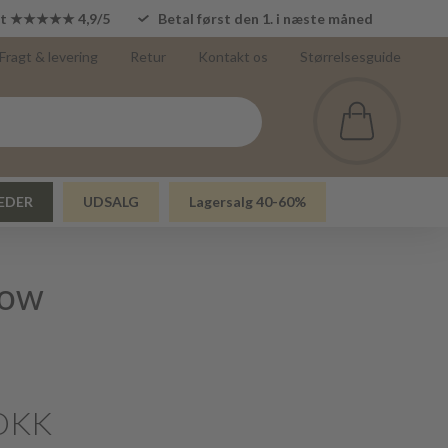
lot ★★★★★ 4,9/5
Betal først den 1. i næste måned
Fragt & levering
Retur
Kontakt os
Størrelsesguide
EDER
UDSALG
Lagersalg 40-60%
dow
DKK