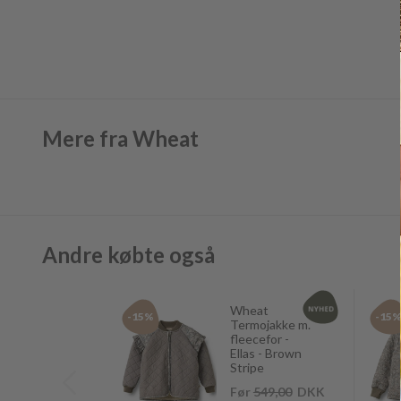
Mere fra Wheat
Andre købte også
Wheat
-15%
-15
Termojakke m.
fleecefor -
Ellas - Brown
Stripe
Før
549,00
DKK