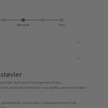
idt lille
Normal
Lidt stor
Stor
støvler
 højt skaft lavet i naturgummi til børn.
et smukt blomsterprint i rosa og lilla, samt en rosa kant
 gummistøvler, som er lavet i naturgummi og er helt
robe.