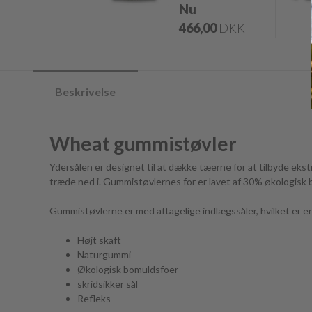
Nu
466,00
DKK
Beskrivelse
Wheat gummistøvler
Ydersålen er designet til at dække tæerne for at tilbyde ekst
træde ned i. Gummistøvlernes for er lavet af 30% økologis
Gummistøvlerne er med aftagelige indlægssåler, hvilket er en
Højt skaft
Naturgummi
Økologisk bomuldsfoer
skridsikker sål
Refleks