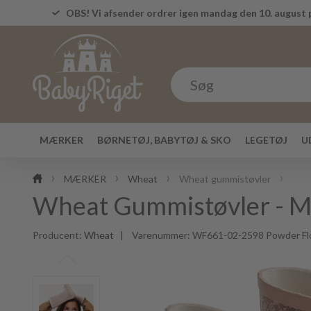
OBS! Vi afsender ordrer igen mandag den 10. august p
MÆRKER
BØRNETØJ, BABYTØJ & SKO
LEGETØJ
U
MÆRKER
Wheat
Wheat gummistøvler
Wheat Gummistøvler - M
Producent:
Wheat
| Varenummer:
WF661-02-2598 Powder F