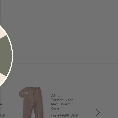
-20%
-30%
Wheat
Termobukser -
er
Alex - Warm
Rose
KK
Før
349,00
DKK