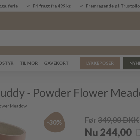
ga. ferie
Fri fragt fra 499 kr.
Fremragende på Trustpi
DSTYR
TIL MOR
GAVEKORT
LYKKEPOSER
NYH
uddy - Powder Flower Mea
lower Meadow
Før
349,00
DKK
-30%
Nu
244,00