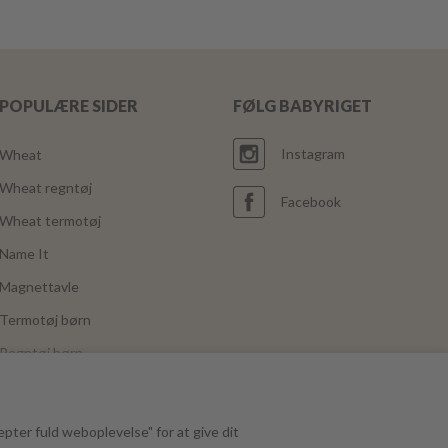
POPULÆRE SIDER
FØLG BABYRIGET
Instagram
Wheat
Wheat regntøj
Facebook
Wheat termotøj
Name It
Magnettavle
Termotøj børn
Regntøj børn
Joha
Mushie
epter fuld weboplevelse" for at give dit