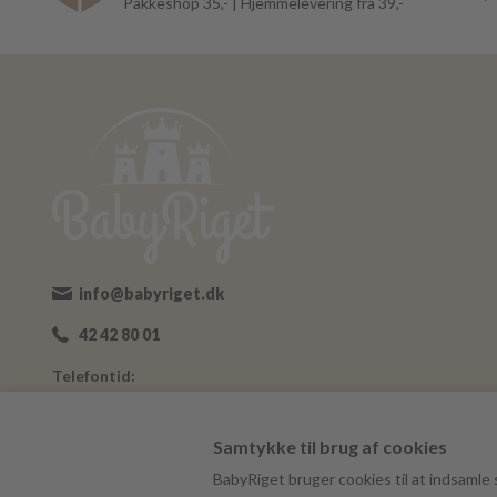
Pakkeshop 35,- | Hjemmelevering fra 39,-
info@babyriget.dk
42 42 80 01
Telefontid:
Man-Fre: 09:00-16:00
Adresse:
Samtykke til brug af cookies
Nybovej 19
BabyRiget bruger cookies til at indsamle s
7500 Holstebro