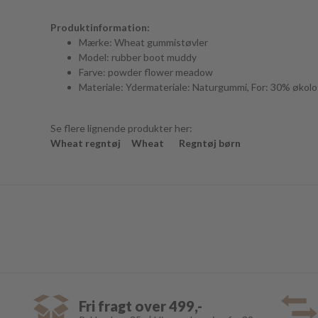
Produktinformation:
Mærke: Wheat gummistøvler
Model: rubber boot muddy
Farve: powder flower meadow
Materiale: Ydermateriale: Naturgummi, For: 30% økol
Se flere lignende produkter her:
Wheat regntøj
Wheat
Regntøj børn
Fri fragt over 499,-