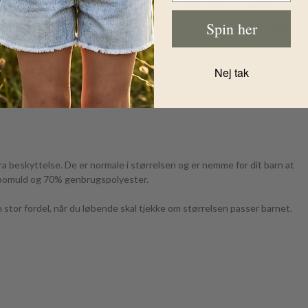
Nu
Nu
Spin her
424,00
DKK
399,00
DK
Nej tak
ra beskyttelse. De er normale i størrelsen og er nemme for dit barn at
k bomuld og 70% genbrugspolyester.
 stor fordel, når du løbende skal tjekke om størrelsen passer barnet.