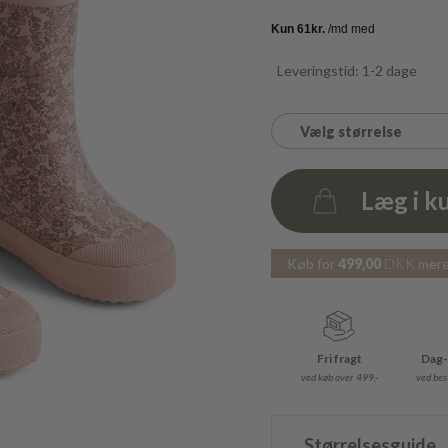
Leveringstid: 1-2 dage
Vælg størrelse
Læg i k
Antal
Køb for
499,00
DKK
mere 
Fri fragt
Dag-
ved køb over 499,-
ved best
Størrelsesguide