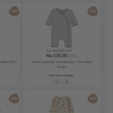
-20%
-20%
Før
169,00
DKK
Nu
135,00
DKK
n Blue Dino
Fixoni heldragt til præmatur - Zen Blue
Stripe
32
38
-20%
-40%