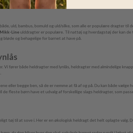
åde, uld, bambus, bomuld og uld/silke, som alle er populære dragter til de
Mikk-Line
ulddragter er populære. Til nattøj og hverdagstøj der kan de t
 og bløde og behagelige for barnet at have på.
ynlås
 Vi fører både heldragter med lynlås, heldragter med almindelige knappe
e.
t ene eller begge ben, så de er nemme at få af og på. Du kan både vælge 
 de fleste børn have et udvalg af forskellige slags heldragter, som passer 
gt tøj til at sove i. Her er en økologisk heldragt det helt oplagte valg.
børn, da den bliver hvor den skal, selv hvis barnet roder rundt i løbet a