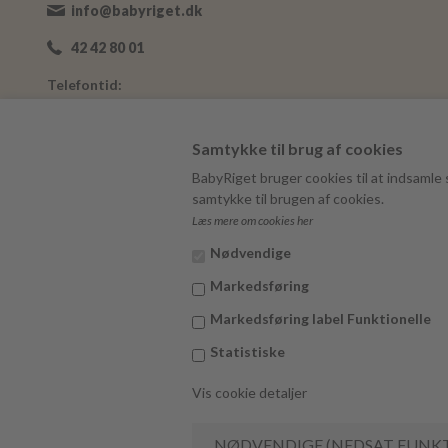
info@babyriget.dk
42 42 80 01
Telefontid:
Man-Fre: 09:00-16:00
Adresse:
Samtykke til brug af cookies
Nybovej 19
BabyRiget bruger cookies til at indsamle s
7500 Holstebro
samtykke til brugen af cookies.
Læs mere om cookies her
BabyRiget
CVR 40757295
Nødvendige
Markedsføring
Markedsføring label Funktionelle
Statistiske
Vis cookie detaljer