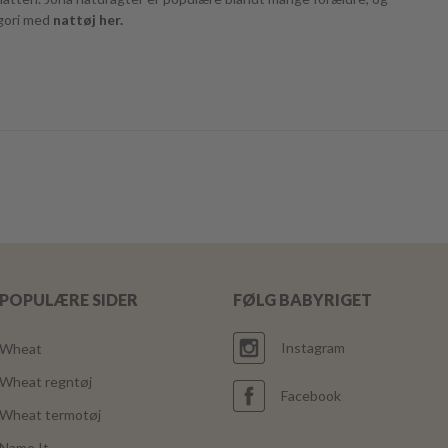
egori med
nattøj her.
POPULÆRE SIDER
FØLG BABYRIGET
Instagram
Wheat
Wheat regntøj
Facebook
Wheat termotøj
Name It