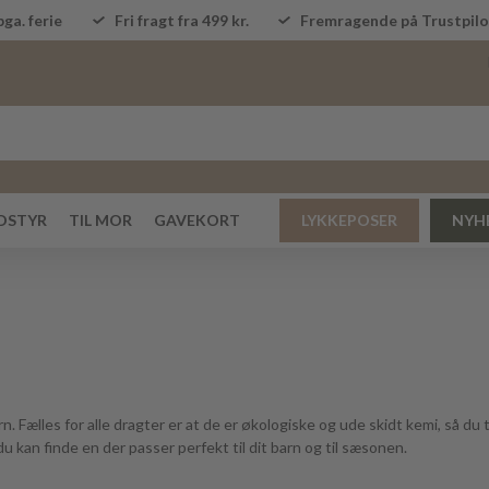
ga. ferie
Fri fragt fra 499 kr.
Fremragende på Trustpi
DSTYR
TIL MOR
GAVEKORT
LYKKEPOSER
NYH
. Fælles for alle dragter er at de er økologiske og ude skidt kemi, så du t
du kan finde en der passer perfekt til dit barn og til sæsonen.