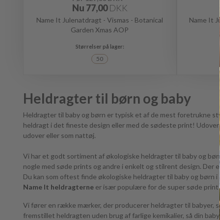
Nu
77,00
DKK
Name It Julenatdragt - Vismas - Botanical
Name It J
Garden Xmas AOP
50
Heldragter til børn og baby
Heldragter til baby og børn er typisk et af de mest foretrukne stykk
heldragt i det fineste design eller med de sødeste print! Udove
udover eller som nattøj.
Vi har et godt sortiment af økologiske heldragter til baby og bø
nogle med søde prints og andre i enkelt og stilrent design. Der 
Du kan som oftest finde økologiske heldragter til baby og børn i str. 44,
Name It heldragterne
er især populære for de super søde print
Vi fører en række mærker, der producerer heldragter til babyer, 
fremstillet heldragten uden brug af farlige kemikalier, så din baby