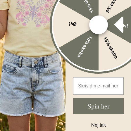
15% ekstra
5% ekstra
Nu
77,00
DKK
Nu
77,00
DKK
ulenatdragt - Vismas - Burgundy
Name It Julenatdragt - Vismas -
Xmas AOP
Xmas AOP
Øv!
Øv!
50
56
62
62
10% ekstra
15% ekstra
er tøj, når baby har meldt sin ankomst. Og det er der vel ikke noget at sige 
r at være søde er heldragter også behagelige og super praktiske. Du kan
Email Address
rn fra forskellige mærker som
MarMar
,
Joha
, og
Name It
. I vores sortim
er noget for enhver smag.
Spin her
 str. 50, str. 56, str. 62, str. 68, str. 74, str. 80, str. 86, str. 92, str. 98, 
 og motiver, som de laver, mens
MarMar heldragt
er en mere enkel dragt
som er Oekotex 100-certificeret samt GOTS-certificeret. At heldragterne
Nej tak
 eller dit barn undgår unødig kemi.