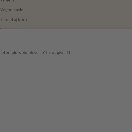
Magnettavle
Termotøj børn
Regntøj børn
Joha
Mushie
epter fuld weboplevelse" for at give dit