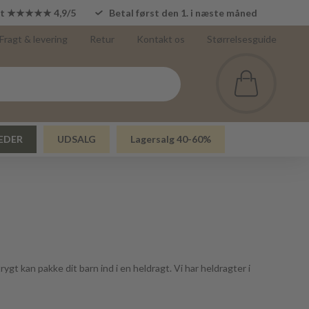
lot ★★★★★ 4,9/5
Betal først den 1. i næste måned
Fragt & levering
Retur
Kontakt os
Størrelsesguide
EDER
UDSALG
Lagersalg 40-60%
rygt kan pakke dit barn ind i en heldragt. Vi har heldragter i