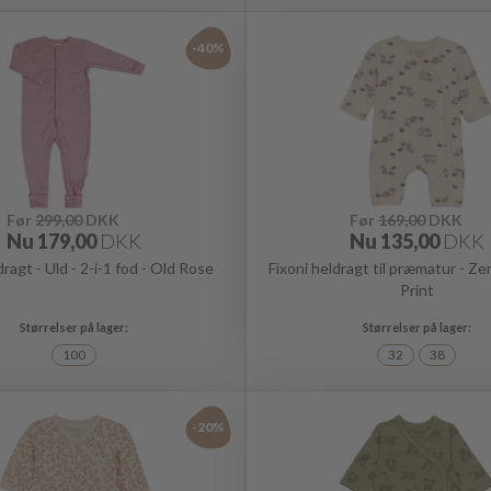
-40%
Før
299,00
DKK
Før
169,00
DKK
Nu
179,00
DKK
Nu
135,00
DKK
ragt - Uld - 2-i-1 fod - Old Rose
Fixoni heldragt til præmatur - Ze
Print
100
32
38
-20%