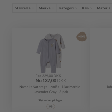
Størrelse
Mærke
Kategori
Køn
Material
-40%
Før
229,00
DKK
Nu
137,00
DKK
Name It Natdragt - Lynlås - Lilac Marble -
Joh
Lavender Gray - 2-pak
98