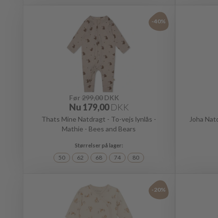
-40%
Før
299,00
DKK
Nu
179,00
DKK
Thats Mine Natdragt - To-vejs lynlås -
Joha Natd
Mathie - Bees and Bears
50
62
68
74
80
-20%