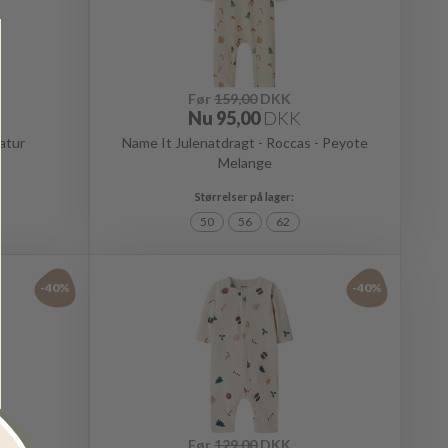
Før
159,00
DKK
Nu
95,00
DKK
atur
Name It Julenatdragt - Roccas - Peyote
Melange
50
56
62
-40%
-40%
Før
129,00
DKK