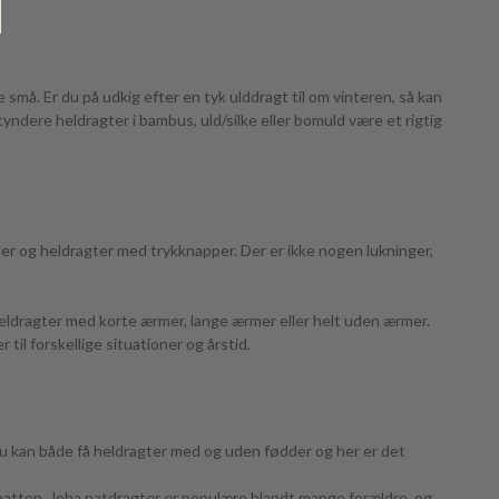
 små. Er du på udkig efter en tyk ulddragt til om vinteren, så kan
yndere heldragter i bambus, uld/silke eller bomuld være et rigtig
r og heldragter med trykknapper. Der er ikke nogen lukninger,
heldragter med korte ærmer, lange ærmer eller helt uden ærmer.
til forskellige situationer og årstid.
 Du kan både få heldragter med og uden fødder og her er det
f natten. Joha natdragter er populære blandt mange forældre, og