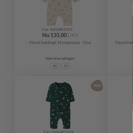
Før
169,00
DKK
Nu
135,00
DKK
Fixoni heldragt til præmatur - Doe
Fixoni he
38
50
-40%
Før
129,00
DKK