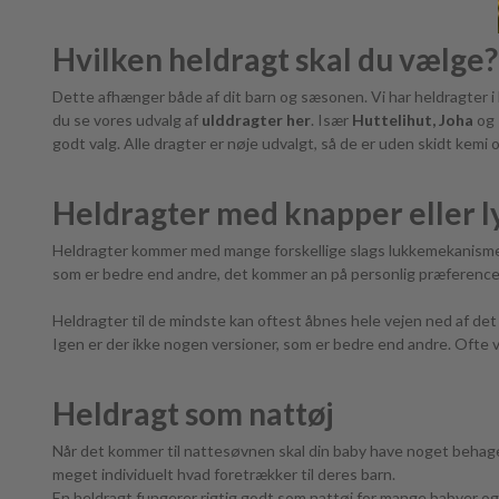
Hvilken heldragt skal du vælge?
Dette afhænger både af dit barn og sæsonen. Vi har heldragter i b
du se vores udvalg af
ulddragter her
. Især
Huttelihut,
Joha
og
godt valg. Alle dragter er nøje udvalgt, så de er uden skidt kemi
Heldragter med knapper eller l
Heldragter kommer med mange forskellige slags lukkemekanismer.
som er bedre end andre, det kommer an på personlig præferenc
Heldragter til de mindste kan oftest åbnes hele vejen ned af de
Igen er der ikke nogen versioner, som er bedre end andre. Ofte vil
Heldragt som nattøj
Når det kommer til nattesøvnen skal din baby have noget behageli
meget individuelt hvad foretrækker til deres barn.
En heldragt fungerer rigtig godt som nattøj for mange babyer og 