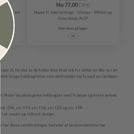
Nu
77,00
DKK
 Jester Red
Name It Julenatdragt - Vismas - Whitecap
Gray Xmas AOP
62
til, for det er da heller ikke til at stå for sådan en lille ny i en
 både bruge heldragterne som almindeligt tøj fx med en cardigan
ent finder du økologiske heldragter med fx lange og korte ærmer,
str. 104, str. 110, str. 116, str. 122 og str. 128.
 i et smukt og stilrent design.
 har disse certificeringer, betyder at leverandørerne har