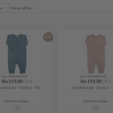
e
Sorter efter...
-40%
Før
199,00
DKK
Før
199,00
DKK
Nu
119,00
DKK
Nu
119,00
DKK
a Natdragt - Bambus - Blå
Joha Natdragt - Bambus -
50
50