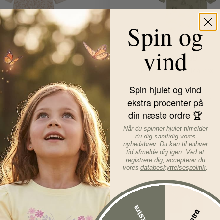
Spin og
Før
169,00
DKK
vind
Før
169,00
DKK
Nu
135,00
DKK
Nu
135,00
DKK
ldragt til præmatur - Pale Mauve
Fixoni Heldragt Tea Præm
Print
Spin hjulet og vind
ekstra procenter på
32
38
32
din næste ordre 🏆
Når du spinner hjulet tilmelder
du dig samtidig vores
-40%
nyhedsbrev. Du kan til enhver
tid afmelde dig igen. Ved at
registrere dig, accepterer du
vores
databeskyttelsespolitik
.
Før
129,00
DKK
Før
129,00
DKK