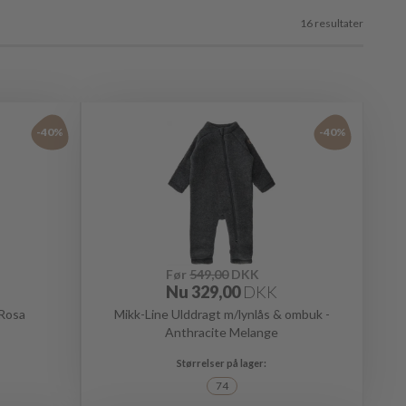
16 resultater
-40%
-40%
Før
549,00
DKK
Nu
329,00
DKK
 Rosa
Mikk-Line Ulddragt m/lynlås & ombuk -
Anthracite Melange
74