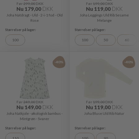
Før
299,00
DKK
Før
199,00
DKK
Nu
179,00
DKK
Nu
119,00
DKK
Joha Natdragt - Uld - 2-i-1 fod - Old
Joha Leggings Uld Rib Sesame
Rose
Melange
100
100
50
60
-40%
-40%
Før
249,00
DKK
Før
199,00
DKK
Nu
149,00
DKK
Nu
119,00
DKK
Joha Natkjole - økologisk bambus -
Joha Bluse Uld Rib Natur
Mintgrøn - Svaner
110
100
90