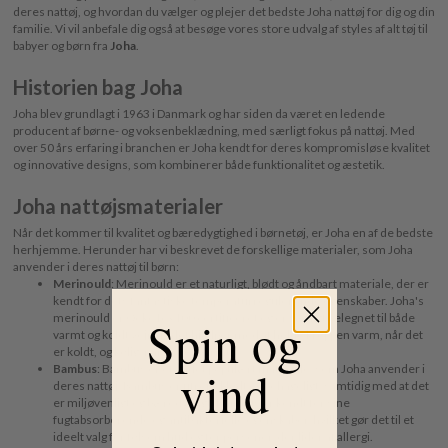
deres nattøj, og hvordan du vælger og plejer det bedste Joha nattøj for dig og din
familie. Vi vil anbefale dig også at besøge vores store udvalg af styles af alt tøj til
babyer og børn fra
Joha
.
Historien bag Joha
Joha blev grundlagt i 1963 i Danmark og har siden da været en ledende
producent af børne- og voksenbeklædning, med særligt fokus på nattøj. Med
over 50 års erfaring i branchen er Joha kendt for deres kompromisløse kvalitet
og innovative designs, som kombinerer både funktionalitet og æstetik.
Joha nattøjsmaterialer
Når det kommer til kvalitet og bæredygtighed i børnetøj, er Joha en af de bedste
herhjemme. Herunder har vi beskrevet de forskellige materialer, som Joha
anvender i deres nattøj til børn:
Merinould
: Merinould er et naturligt, blødt og åndbart materiale, der er
kendt for dets fantastiske temperaturregulerende egenskaber. Joha's
merinould er OekoTex100 certificeret og er særligt velegnet til både
Spin og
varmt og koldt vejr, da det hjælper med at holde kroppen varm, når det
er koldt, og kølig, når det er varmt.
vind
Bambus
: Bambus er et andet populært materiale, som Joha anvender i
deres nattøj. Bambus er utrolig blødt og behageligt, samtidig med at det
er miljøvenligt og bæredygtigt. Bambus er kendt for sine
fugtabsorberende og antibakterielle egenskaber, hvilket gør det til et
ideelt valg for følsom hud og for personer, der lider af allergi.