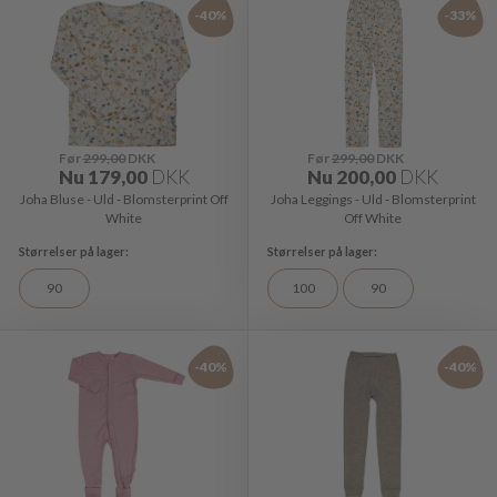
-40%
-33%
Før
299,00
DKK
Før
299,00
DKK
Nu
179,00
DKK
Nu
200,00
DKK
Joha Bluse - Uld - Blomsterprint Off
Joha Leggings - Uld - Blomsterprint
White
Off White
90
100
90
-40%
-40%