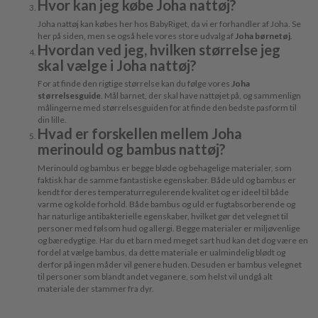
Hvor kan jeg købe Joha nattøj?
Joha nattøj kan købes her hos BabyRiget, da vi er forhandler af Joha. Se
her på siden, men se også hele vores store udvalg af
Joha børnetøj
.
Hvordan ved jeg, hvilken størrelse jeg
skal vælge i Joha nattøj?
For at finde den rigtige størrelse kan du følge vores
Joha
størrelsesguide
. Mål barnet, der skal have nattøjet på, og sammenlign
målingerne med størrelsesguiden for at finde den bedste pasform til
din lille.
Hvad er forskellen mellem Joha
merinould og bambus nattøj?
Merinould og bambus er begge bløde og behagelige materialer, som
faktisk har de samme fantastiske egenskaber. Både uld og bambus er
kendt for deres temperaturregulerende kvalitet og er ideel til både
varme og kolde forhold. Både bambus og uld er fugtabsorberende og
har naturlige antibakterielle egenskaber, hvilket gør det velegnet til
personer med følsom hud og allergi. Begge materialer er miljøvenlige
og bæredygtige. Har du et barn med meget sart hud kan det dog være en
fordel at vælge bambus, da dette materiale er ualmindelig blødt og
derfor på ingen måder vil genere huden. Desuden er bambus velegnet
til personer som blandt andet veganere, som helst vil undgå alt
materiale der stammer fra dyr.