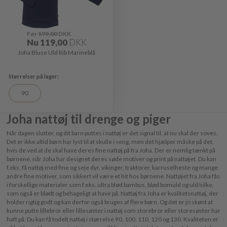
Før
199,00
DKK
Nu
119,00
DKK
Joha Bluse Uld Rib Marineblå
90
Joha nattøj til drenge og piger
Når dagen slutter, og dit barn puttes i nattøj er det signal til, at nu skal der soves.
Det er ikke altid børn har lyst til at skulle i seng, men det hjælper måske på det,
hvis de ved at de skal have deres fine nattøj på fra Joha. Der er nemlig tænkt på
børnene, når Joha har designet deres søde motiver og print på nattøjet. Du kan
f.eks. få nattøj med fine og seje dyr, vikinger, traktorer, karruselheste og mange
andre fine motiver, som sikkert vil være et hit hos børnene. Nattøjet fra Joha fås
i forskellige materialer som f.eks. ultra blød bambus, blød bomuld og uld/silke,
som også er blødt og behageligt at have på. Nattøj fra Joha er kvalitetsnattøj, der
holder rigtig godt og kan derfor også bruges af flere børn. Og det er jo skønt at
kunne putte lillebror eller lillesøster i nattøj som storebror eller storesøster har
haft på. Du kan få todelt nattøj i størrelse 90, 100, 110, 120 og 130. Kvaliteten er