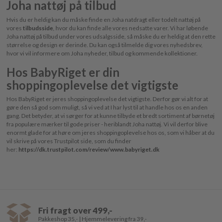
Joha nattøj på tilbud
Hvis du er heldig kan du måske finde en Joha natdragt eller todelt nattøj på
vores
tilbudsside
, hvor du kan finde alle vores nedsatte varer. Vi har løbende
Joha nattøj på tilbud under vores udsalgsside, så måske du er heldig at den rette
størrelse og design er derinde. Du kan også tilmelde dig vores nyhedsbrev,
hvor vi vil informere om Joha nyheder, tilbud og kommende kollektioner.
Hos BabyRiget er din
shoppingoplevelse det vigtigste
Hos BabyRiget er jeres shoppingoplevelse det vigtigste. Derfor gør vi alt for at
gøre den så god som muligt, så vi ved at I har lyst til at handle hos os en anden
gang. Det betyder, at vi sørger for at kunne tilbyde et bredt sortiment af børnetøj
fra populære mærker til gode priser - heriblandt Joha nattøj. Vi vil derfor blive
enormt glade for at høre om jeres shoppingoplevelse hos os, som vi håber at du
vil skrive på vores Trustpilot side, som du finder
her:
https://dk.trustpilot.com/review/www.babyriget.dk
Fri fragt over 499,-
Pakkeshop 35,- | Hjemmelevering fra 39,-