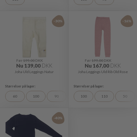
-30%
-16%
Før
199,00
DKK
Før
199,00
DKK
Nu
139,00
DKK
Nu
167,00
DKK
Joha Uld Leggings Natur
Joha Leggings Uld Rib Old Rose
60
100
90
130
100
110
50
-40%