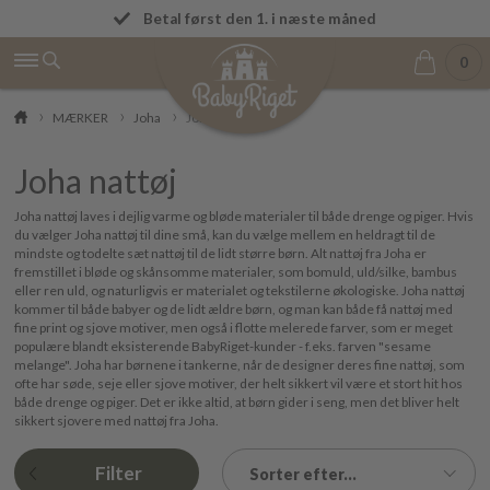
Fremragende på Trustpilot ★★★★★ 4,9/5
Betal først den 1. i næste måned
0
MÆRKER
Joha
Joha nattøj
Joha nattøj
Joha nattøj laves i dejlig varme og bløde materialer til både drenge og piger. Hvis
du vælger Joha nattøj til dine små, kan du vælge mellem en heldragt til de
mindste og todelte sæt nattøj til de lidt større børn. Alt nattøj fra Joha er
fremstillet i bløde og skånsomme materialer, som bomuld, uld/silke, bambus
eller ren uld, og naturligvis er materialet og tekstilerne økologiske. Joha nattøj
kommer til både babyer og de lidt ældre børn, og man kan både få nattøj med
fine print og sjove motiver, men også i flotte melerede farver, som er meget
populære blandt eksisterende BabyRiget-kunder - f.eks. farven "sesame
melange". Joha har børnene i tankerne, når de designer deres fine nattøj, som
ofte har søde, seje eller sjove motiver, der helt sikkert vil være et stort hit hos
både drenge og piger. Det er ikke altid, at børn gider i seng, men det bliver helt
sikkert sjovere med nattøj fra Joha.
Filter
Sorter efter...