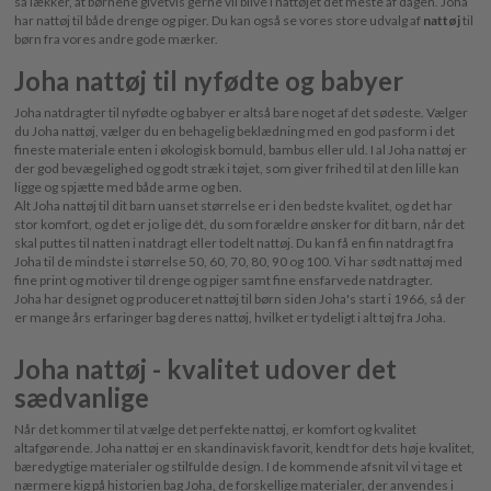
så lækker, at børnene givetvis gerne vil blive i nattøjet det meste af dagen. Joha
har nattøj til både drenge og piger. Du kan også se vores store udvalg af
nattøj
til
børn fra vores andre gode mærker.
Joha nattøj til nyfødte og babyer
Joha natdragter til nyfødte og babyer er altså bare noget af det sødeste. Vælger
du Joha nattøj, vælger du en behagelig beklædning med en god pasform i det
fineste materiale enten i økologisk bomuld, bambus eller uld. I al Joha nattøj er
der god bevægelighed og godt stræk i tøjet, som giver frihed til at den lille kan
ligge og spjætte med både arme og ben.
Alt Joha nattøj til dit barn uanset størrelse er i den bedste kvalitet, og det har
stor komfort, og det er jo lige dét, du som forældre ønsker for dit barn, når det
skal puttes til natten i natdragt eller todelt nattøj. Du kan få en fin natdragt fra
Joha til de mindste i størrelse 50, 60, 70, 80, 90 og 100. Vi har sødt nattøj med
fine print og motiver til drenge og piger samt fine ensfarvede natdragter.
Joha har designet og produceret nattøj til børn siden Joha's start i 1966, så der
er mange års erfaringer bag deres nattøj, hvilket er tydeligt i alt tøj fra Joha.
Joha nattøj - kvalitet udover det
sædvanlige
Når det kommer til at vælge det perfekte nattøj, er komfort og kvalitet
altafgørende. Joha nattøj er en skandinavisk favorit, kendt for dets høje kvalitet,
bæredygtige materialer og stilfulde design. I de kommende afsnit vil vi tage et
nærmere kig på historien bag Joha, de forskellige materialer, der anvendes i