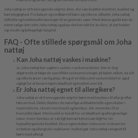
Joha nattøj er et fremragende valg for dem, der værdsætter komfort, kvalitet og
bæredygtighed. Fra babyer og småbørn til børn og voksne, tilbyder Joha nattøj
stilfulde og funktionelle løsninger til en god nats søvn. Med denne guide kan du
nemt vælge det rette Joha nattøj og pleje det korrekt for at sikre, at det holder
sig smukt og behageligt i lang tid.
FAQ - Ofte stillede spørgsmål om Joha
nattøj
Kan Joha nattøj vaskes i maskine?
Ja, Joha nattøj kan sagtens vaskes i vaskemaskinen. Det er dog
afgørende at følge de specifikke vaskeanvisninger på tøjets etiket, da uld
og silke kræver særlig pleje. Brug af et skånsomt vaskemiddel er også
vigtigt for at bevare tøjets blødhed og kvalitet over tid.
Er Joha nattøj egnet til allergikere?
Joha nattøj er et fremragende valg for børn med tendens til allergi eller
følsom hud. Dette skyldes de naturlige antibakterielle egenskaber i
materialerne, såsom merinould og bambus, der anvendes til at
fremstille tøjet. Merinould er kendt for sin blødhed og allergivenlige
natur, mens bambus er særligt bemærkelsesværdigt for sin
hypoallergeniske kvalitet. Disse egenskaber reducerer risikoen for
irritation og allergiske reaktioner, hvilket gør Joha nattøj velegnet til
børn med allergi.