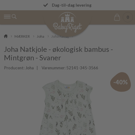
Betal først den 1. i næste måned
Dag-til-dag levering
0
MÆRKER
Joha
Joha nattøj
Joha Natkjole - økologisk bambus -
Mintgrøn - Svaner
Producent:
Joha
| Varenummer:
52141-345-3566
-40%