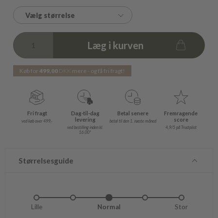
Vælg størrelse
Læg i kurven
Køb for
499,00
DKK
mere - og få fri fragt!
Fri fragt
Dag-til-dag
Betal senere
Fremragende
levering
score
ved køb over 499,-
betal til den 1. næste måned
ved bestilling inden kl.
4,9/5 på Trustpilot
16.00*
Størrelsesguide
Lille
Lidt lille
Normal
Lidt stor
Stor