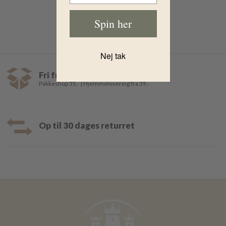
Spin her
Nej tak
Fri fragt over 499,-
Pakkeshop 35,- | Hjemmelevering fra 39,-
Op til 30 dages returret