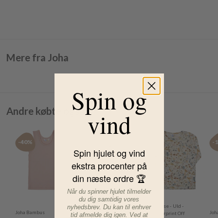
Mere fra Joha
Spin og
Andre købte også
vind
-40%
-50%
-40%
-
Spin hjulet og vind
ekstra procenter på
din næste ordre 🏆
Når du spinner hjulet tilmelder
du dig samtidig vores
Flöss Bluse -
Joha Bluse - Uld -
nyhedsbrev. Du kan til enhver
Joha Bambus
Joh
Darling Blouse Soft
Blomsterprint Off
tid afmelde dig igen. Ved at