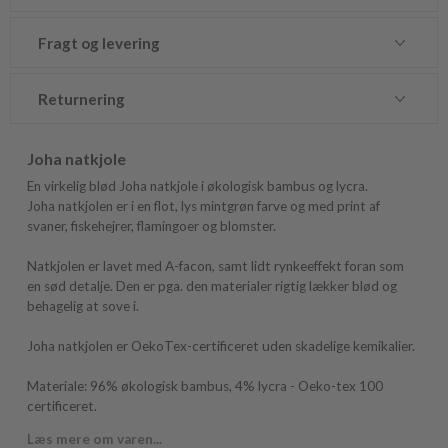
Fragt og levering
Returnering
Joha natkjole
En virkelig blød Joha natkjole i økologisk bambus og lycra.
Joha natkjolen er i en flot, lys mintgrøn farve og med print af
svaner, fiskehejrer, flamingoer og blomster.
Natkjolen er lavet med A-facon, samt lidt rynkeeffekt foran som
en sød detalje. Den er pga. den materialer rigtig lækker blød og
behagelig at sove i.
Joha natkjolen er OekoTex-certificeret uden skadelige kemikalier.
Materiale: 96% økologisk bambus, 4% lycra - Oeko-tex 100
certificeret.
Læs mere om varen...