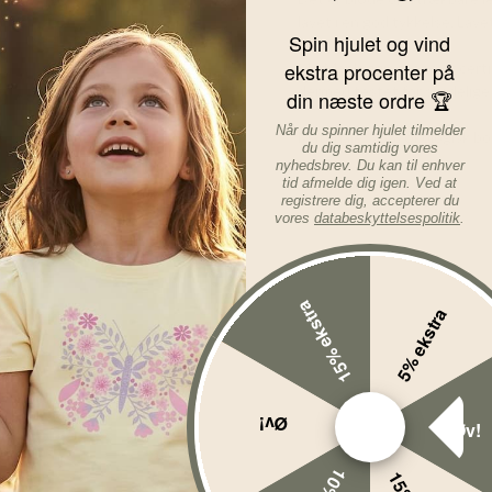
lavet i en god tykkelse. Lavet
Spin hjulet og vind
ekstra procenter på
MarMar leggingsene er certi
dermed testet for skadelige 
din næste ordre 🏆
Når du spinner hjulet tilmelder
Materiale: 95% økologisk b
du dig samtidig vores
nyhedsbrev. Du kan til enhver
Læs mere om varen...
tid afmelde dig igen. Ved at
registrere dig, accepterer du
vores
databeskyttelsespolitik
.
15% ekstra
5% ekstra
Øv!
Øv!