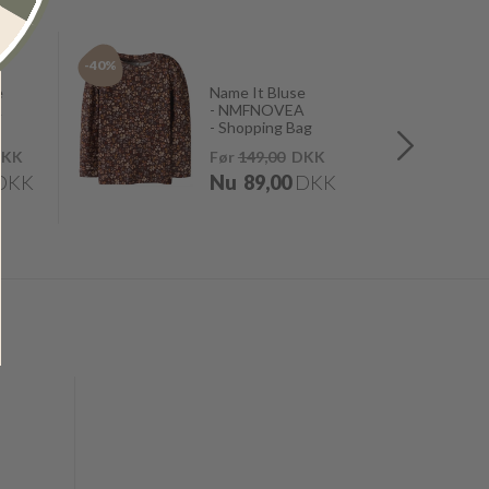
-40%
-50%
e
Name It Bluse
A
- NMFNOVEA
- Shopping Bag
KK
Før
149,00
DKK
DKK
Nu
89,00
DKK