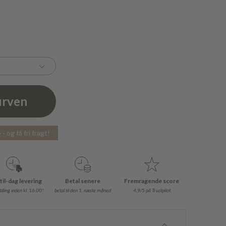
urven
- og få fri fragt!
til-dag levering
Betal senere
Fremragende score
illing inden kl. 16.00*
betal til den 1. næste måned
4,9/5 på Trustpilot