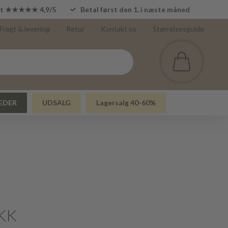
lot ★★★★★ 4,9/5
Betal først den 1. i næste måned
Fragt & levering
Retur
Kontakt os
Størrelsesguide
EDER
UDSALG
Lagersalg 40-60%
KK