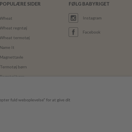
POPULÆRE SIDER
FØLG BABYRIGET
Instagram
Wheat
Wheat regntøj
Facebook
Wheat termotøj
Name It
Magnettavle
Termotøj børn
Regntøj børn
Joha
Mushie
epter fuld weboplevelse" for at give dit