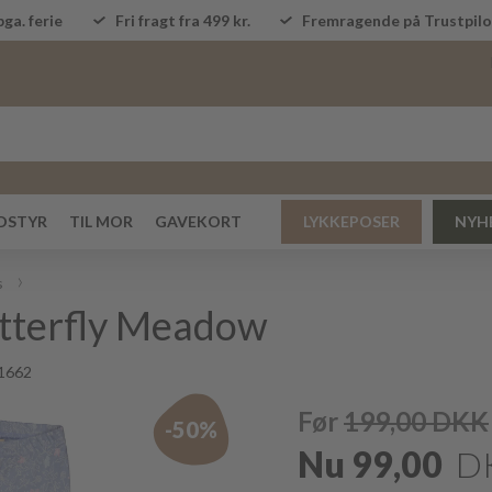
ga. ferie
Fri fragt fra 499 kr.
Fremragende på Trustpi
DSTYR
TIL MOR
GAVEKORT
LYKKEPOSER
NYH
s
tterfly Meadow
1662
Før
199,00
DKK
-50%
Nu
99,00
D