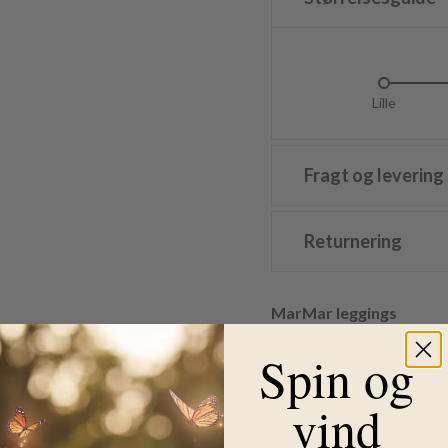
Lille
Li
Fragt og levering
Returnering
MarMar leggings
Lækre MarMar leggings i smu
Spin og
MarMar leggingsene er med e
vind
De passer smukt sammen med 
Det er bløde og strækbare le