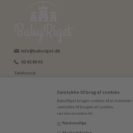
info@babyriget.dk
42 42 80 01
Telefontid:
Man-Fre: 09:00-16:00
Adresse:
Samtykke til brug af cookies
Nybovej 19
BabyRiget bruger cookies til at indsamle s
7500 Holstebro
samtykke til brugen af cookies.
Læs mere om cookies her
BabyRiget
CVR 40757295
Nødvendige
Markedsføring