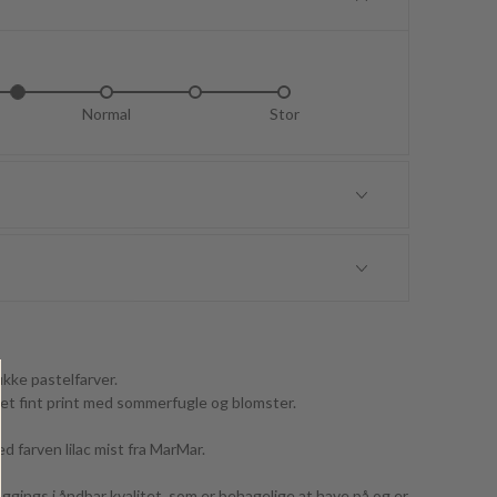
dt lille
Normal
Lidt stor
Stor
kke pastelfarver.
t fint print med sommerfugle og blomster.
farven lilac mist fra MarMar.
ggings i åndbar kvalitet, som er behagelige at have på og er