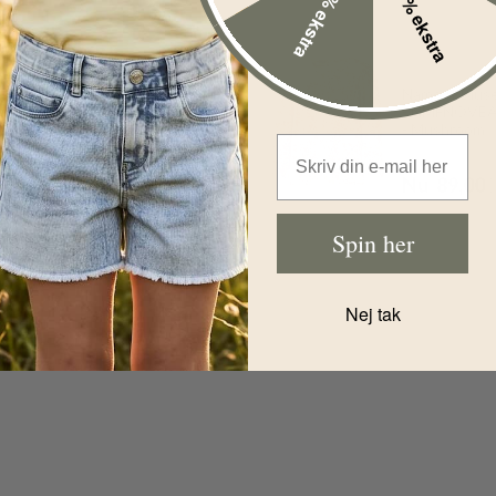
10% ekstra
15% ekstra
Wheat
%
-40%
Termojakke -
Thilde -
Name It Blus
Powder Flower
- NMFNOVE
Meadow
- Mushroom
Email Address
Før
499,00
DKK
Før
149,00
D
Nu
Nu
89,00
399,00
DKK
Spin her
Nej tak