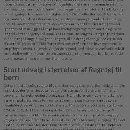
at beskytte sit barn mod regnen. Vandsøjletryk refererer til mængden af vand,
som regntøjet kan modstå, før vandet trænger igennem stoffet. Hos BabyRiget
har vi regntøj til børn med vandsøjletryk 8.000 mm eller derover. Når man taler
om vandsøjletryk, så taler man om hvor stor en mængde vand målt i millimeter
som 1 kvadratcentimeter af et stykke stof kan holde til før der trænger vand
igennem. Så man kigger både på hvor kraftigt regn regntøjet kan tåle og i hvor
lang tid. Et vandsøjletryk på 8000-12.000 mm kan bruges i kraftig regn i få timer
eller lidt regn i lang tid. Vælger du regntøj til din dreng eller pige hos os, så kan
du være sikker på, at du ikke har et barn som er våd efter at have været en lille
tur på legepladsen i regnvejr. Vælger du regntøj med et lavere vandsøjletryk vil
man stadig godt kunne snakke om vandtæt regntøj, men som ikke kan modstå
store mængder regn eller regn i længere tid.
Stort udvalg i størrelser af Regntøj til
børn
Det er vigtigt at vælge regntøj til børn i den rigtige størrelse. Børn vokser utrolig
hurtigt, og derfor er det også nødvendigt, at man som forældre indimellem
tjekker om barnets regntøj stadig passer. Når dit barn kan kravle rundt kan det
være en god idé at sørge for regntøj, så den lille også kan komme ud på de
regnfulde dage. Vi har regntøj til børn i str. 74, str. 80, str. 86, str. 92, str. 98, str.
104, str. 110, str.116, str. 122 og str.128. Du kan få regntøj til dit barn på 9
måneder og regntøj til dit barn op til 8 år. Vær opmærksom på at det regntøj du
vælger sidder godt på dit barn. Der skal være plads til bevægelse og leg, men det
skal heller ikke være for stort. Nogle forældre tænker at de godt kan købe lidt
for stort regntøj til deres barn, som de kan vokse ind i, men dette vil ofte