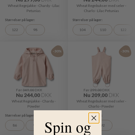
Wheat Regnjakke - Chardy - Lilac
Wheat Regnbukser med seler -
Petunias
Charlo - Lilac Petunias
122
98
104
110
122
-30%
-30%
Før
349,00
DKK
Før
299,00
DKK
Nu
244,00
DKK
Nu
209,00
DKK
Wheat Regnjakke - Chardy -
Wheat Regnbukser med seler -
Powder
Charlo - Powder
Spin og
86
92
80
92