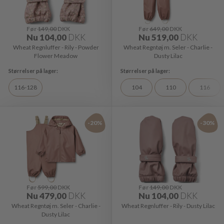
Før
149,00
DKK
Før
649,00
DKK
Nu
104,00
DKK
Nu
519,00
DKK
Wheat Regnluffer - Rily - Powder
Wheat Regntøj m. Seler - Charlie -
Flower Meadow
Dusty Lilac
116-128
104
110
116
-20%
-30%
Før
599,00
DKK
Før
149,00
DKK
Nu
479,00
DKK
Nu
104,00
DKK
Wheat Regntøj m. Seler - Charlie -
Wheat Regnluffer - Rily - Dusty Lilac
Dusty Lilac