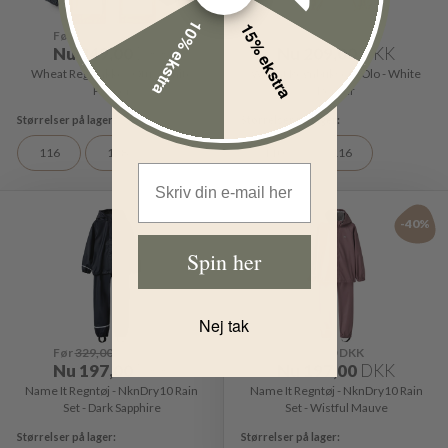
10% ekstra
15% ekstra
Før
499,00
DKK
Før
299,00
DKK
Nu
349,00
DKK
Nu
209,00
DKK
Wheat Regnjakke - Otu - White
Wheat Regnbukser - Olo - White
Pepper
Pepper
116
128
110
116
Email Address
-40%
-40%
Spin her
Nej tak
Før
329,00
DKK
Før
329,00
DKK
Nu
197,00
DKK
Nu
197,00
DKK
Name It Regntøj - NknDry10 Rain
Name It Regntøj - NknDry10 Rain
Set - Dark Sapphire
Set - Wistful Mauve