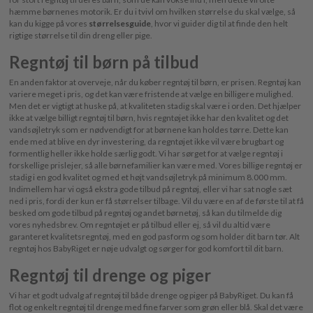
hæmme børnenes motorik. Er du i tvivl om hvilken størrelse du skal vælge, så
kan du kigge på vores
størrelsesguide
, hvor vi guider dig til at finde den helt
rigtige størrelse til din dreng eller pige.
Regntøj til børn på tilbud
En anden faktor at overveje, når du køber regntøj til børn, er prisen. Regntøj kan
variere meget i pris, og det kan være fristende at vælge en billigere mulighed.
Men det er vigtigt at huske på, at kvaliteten stadig skal være i orden. Det hjælper
ikke at vælge billigt regntøj til børn, hvis regntøjet ikke har den kvalitet og det
vandsøjletryk som er nødvendigt for at børnene kan holdes tørre. Dette kan
ende med at blive en dyr investering, da regntøjet ikke vil være brugbart og
formentlig heller ikke holde særlig godt. Vi har sørget for at vælge regntøj i
forskellige prislejer, så alle børnefamilier kan være med. Vores billige regntøj er
stadig i en god kvalitet og med et højt vandsøjletryk på minimum 8.000 mm.
Indimellem har vi også ekstra gode tilbud på regntøj, eller vi har sat nogle sæt
ned i pris, fordi der kun er få størrelser tilbage. Vil du være en af de første til at få
besked om gode tilbud på regntøj og andet børnetøj, så kan du tilmelde dig
vores nyhedsbrev. Om regntøjet er på tilbud eller ej, så vil du altid være
garanteret kvalitetsregntøj, med en god pasform og som holder dit barn tør. Alt
regntøj hos BabyRiget er nøje udvalgt og sørger for god komfort til dit barn.
Regntøj til drenge og piger
Vi har et godt udvalg af regntøj til både drenge og piger på BabyRiget. Du kan få
flot og enkelt regntøj til drenge med fine farver som grøn eller blå. Skal det være