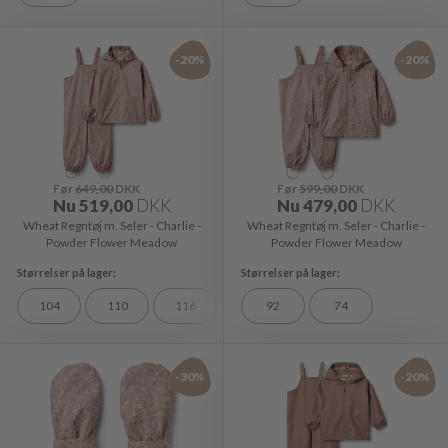
-20%
-20%
Før
649,00
DKK
Før
599,00
DKK
Nu
519,00
DKK
Nu
479,00
DKK
Wheat Regntøj m. Seler - Charlie -
Wheat Regntøj m. Seler - Charlie -
Powder Flower Meadow
Powder Flower Meadow
104
110
116
122
92
128
74
98
-30%
-20%