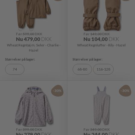
Før
599,00
DKK
Før
149,00
DKK
Nu
479,00
DKK
Nu
104,00
DKK
Wheat Regntøj m. Seler - Charlie -
Wheat Regnluffer - Rily - Hazel
Hazel
74
68-80
116-128
-30%
-30%
Før
399,00
DKK
Før
349,00
DKK
Nu
279,00
DKK
Nu
244,00
DKK