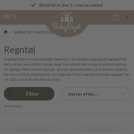
Fremragende på Trustpilot ★★★★★ 4,9/5
Betal først den 1. i næste måned
0
BØRNETØJ, BABYTØJ & SKO
Regntøj
Regntøj
Regntøj til børn er uundværligt i Danmark. Har du ikke noget godt regntøj til dit
barn, vil der være alt for mange dage, hvor det vil være knap så sjovt at komme
ud og lege. Men med et regnsæt og et par gummistøvler, så er det kun sjovt for
børnene at få lov til at komme ud i regnvejr. Vi har regntøj til drenge og piger i str.
74-128, som du finder her på siden
Filter
Sorter efter...
49 resultater