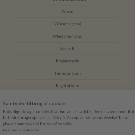
Wheat
Wheat regntøj
Wheat termotøj
Name It
Magnettavle
Termotøj børn
Regntøj børn
Joha
Samtykke til brug af cookies
Mushie
BabyRiget bruger cookies til at indsamle statistik, der kan være med til at
forbedre brugeroplevelsen. Klik på "Accepter fuld weboplevelse" for at
give dit samtykke til brugen af cookies.
Læs mere om cookies her
FØLG BABYRIGET