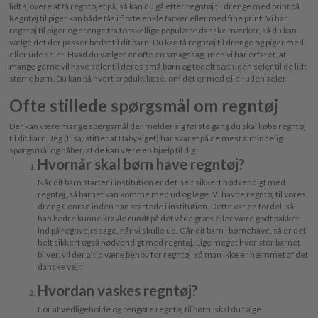
lidt sjovere at få regntøjet på, så kan du gå efter regntøj til drenge med print på.
Regntøj til piger kan både fås i flotte enkle farver eller med fine print. Vi har
regntøj til piger og drenge fra forskellige populære danske mærker, så du kan
vælge det der passer bedst til dit barn. Du kan få regntøj til drenge og piger med
eller ude seler. Hvad du vælger er ofte en smagssag, men vi har erfaret, at
mange gerne vil have seler til deres små børn og todelt sæt uden seler til de lidt
større børn. Du kan på hvert produkt læse, om det er med eller uden seler.
Ofte stillede spørgsmål om regntøj
Der kan være mange spørgsmål der melder sig første gang du skal købe regntøj
til dit barn. Jeg (Lisa, stifter af BabyRiget) har svaret på de mest almindelig
spørgsmål og håber, at de kan være en hjælp til dig.
Hvornår skal børn have regntøj?
Når dit barn starter i institution er det helt sikkert nødvendigt med
regntøj, så barnet kan komme med ud og lege. Vi havde regntøj til vores
dreng Conrad inden han startede i institution. Dette var en fordel, så
han bedre kunne kravle rundt på det våde græs eller være godt pakket
ind på regnvejrsdage, når vi skulle ud. Går dit barn i børnehave, så er det
helt sikkert også nødvendigt med regntøj. Lige meget hvor stor barnet
bliver, vil der altid være behov for regntøj, så man ikke er hæmmet af det
danske vejr.
Hvordan vaskes regntøj?
For at vedligeholde og rengøre regntøj til børn, skal du følge