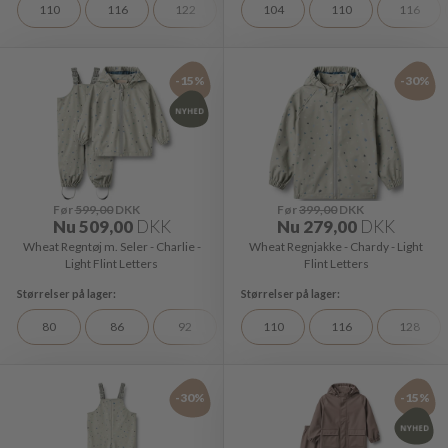
110
116
122
104
110
116
-15%
-30%
Før
599,00
DKK
Før
399,00
DKK
Nu
509,00
DKK
Nu
279,00
DKK
Wheat Regntøj m. Seler - Charlie -
Wheat Regnjakke - Chardy - Light
Light Flint Letters
Flint Letters
80
86
92
110
116
128
-30%
-15%