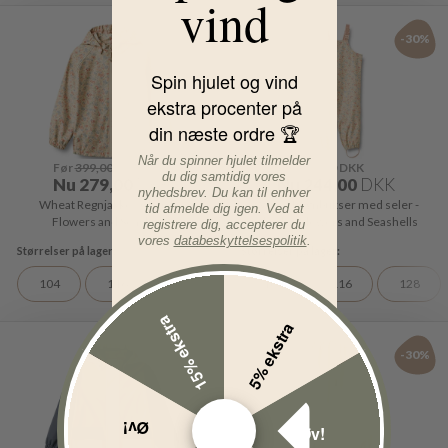
vind
-30%
-30%
Spin hjulet og vind
ekstra procenter på
din næste ordre 🏆
Når du spinner hjulet tilmelder
Før
399,00
DKK
Før
349,00
DKK
du dig samtidig vores
Nu
279,00
DKK
Nu
244,00
DKK
nyhedsbrev. Du kan til enhver
Wheat Regnjakke - Chardy -
Wheat Regnbukser med seler -
tid afmelde dig igen. Ved at
Flowers and Seashells
Charlo - Flowers and Seashells
registrere dig, accepterer du
vores
databeskyttelsespolitik
.
104
116
104
116
128
15% ekstra
5% ekstra
-30%
-30%
Øv!
Øv!