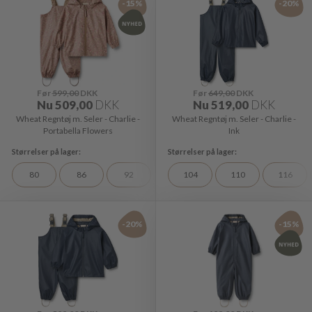
-15%
-20%
Før
599,00
DKK
Før
649,00
DKK
Nu
509,00
DKK
Nu
519,00
DKK
Wheat Regntøj m. Seler - Charlie -
Wheat Regntøj m. Seler - Charlie -
Portabella Flowers
Ink
80
86
92
104
110
116
-20%
-15%