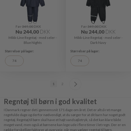
Før
349,00
DKK
Før
349,00
DKK
Nu
244,00
DKK
Nu
244,00
DKK
Mikk-Line Regntøj - med seler -
Mikk-Line Regntøj - med seler -
Blue Nights
Dark Navy
74
74
1
2
Regntøj til børn i god kvalitet
I Danmark regner det i gennemsnit 171 dage om året. Det er altså ret mange
regnfulde dage og derfor nødvendigt, at du sørger for at dit barn har noget godt
regntøj. Regntøj til børn skal have et højt vandsøjletryk, så det kan klare både
meget vand, men også at børnene kan lege ude i flere timer i let regn. Der er en
række forskellige faktorer at overveje, når man vælger regntøj til børn,