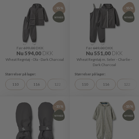
-15%
-15%
Før
699,00
DKK
Før
649,00
DKK
Nu
594,00
DKK
Nu
551,00
DKK
Wheat Regntøj - Ola - Dark Charcoal
Wheat Regntøj m. Seler - Charlie -
Dark Charcoal
110
116
122
128
110
116
122
-15%
-15%