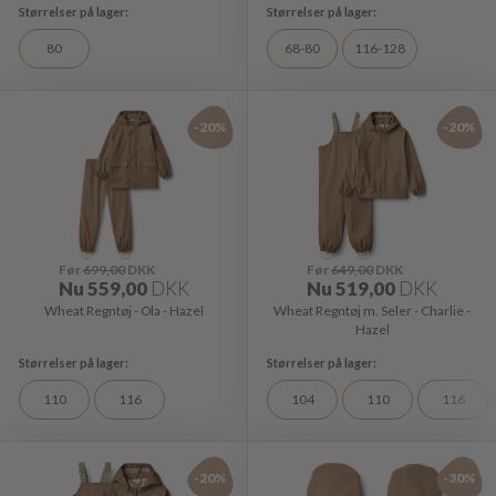
80
68-80
116-128
-20%
-20%
Før
699,00
DKK
Før
649,00
DKK
Nu
559,00
DKK
Nu
519,00
DKK
Wheat Regntøj - Ola - Hazel
Wheat Regntøj m. Seler - Charlie -
Hazel
110
116
104
110
116
-20%
-30%