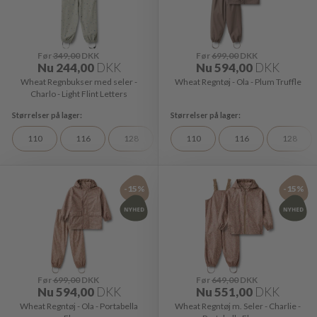
Før
349,00
DKK
Før
699,00
DKK
Nu
244,00
DKK
Nu
594,00
DKK
Wheat Regnbukser med seler -
Wheat Regntøj - Ola - Plum Truffle
Charlo - Light Flint Letters
110
116
128
110
116
128
-15%
-15%
Før
699,00
DKK
Før
649,00
DKK
Nu
594,00
DKK
Nu
551,00
DKK
Wheat Regntøj - Ola - Portabella
Wheat Regntøj m. Seler - Charlie -