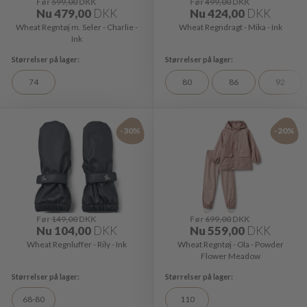
Før
599,00
DKK
Før
499,00
DKK
Nu
479,00
DKK
Nu
424,00
DKK
Wheat Regntøj m. Seler - Charlie -
Wheat Regndragt - Mika - Ink
Ink
74
80
86
92
-30%
-20%
Før
149,00
DKK
Før
699,00
DKK
Nu
104,00
DKK
Nu
559,00
DKK
Wheat Regnluffer - Rily - Ink
Wheat Regntøj - Ola - Powder
Flower Meadow
68-80
110