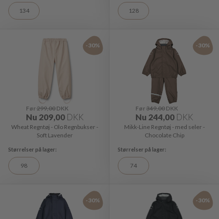
134
128
-30%
-30%
Før
299,00
DKK
Før
349,00
DKK
Nu
209,00
DKK
Nu
244,00
DKK
Wheat Regntøj - Olo Regnbukser -
Mikk-Line Regntøj - med seler -
Soft Lavender
Chocolate Chip
98
74
-30%
-30%