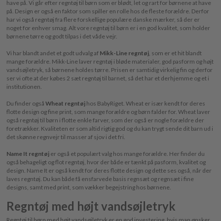
have på. Vi går efter regntøj til børn som er blødt, let og rart for børnene at have
på. Design er også en faktor som spiller en rolle hos de fleste forældre. Derfor
har vi også regntøj fra flere forskellige populære danske mærker, så der er
noget for enhver smag. Alt vore regntøj til børn er i en god kvalitet, som holder
børnene tørre og godt tilpas i det våde vejr.
Vi har blandt andet et godt udvalg af
Mikk-Line regntøj
, som er et hit blandt
mange forældre. Mikk-Line laver regntøj i bløde materialer, god pasform og højt
vandsøjletryk, så børnene holdes tørre. Prisen er samtidig virkelig fin og derfor
ser vi ofte at der købes 2 sæt regntøj til barnet, så det har et derhjemme og et i
institutionen.
Du finder også
Wheat regntøj
hos BabyRiget. Wheat er især kendt for deres
flotte design og fine print, som mange forældre og børn falder for. Wheat laver
også regntøj til børn i flotte enkle farver, som der også er nogle forældre der
foretrækker. Kvaliteten er som altid rigtig god og du kan trygt sende dit barn ud i
det skønne regnvejr til masser af sjov i det fri.
Name It regntøj
er også et populært valg hos mange forældre. Her finder du
også behageligt og flot regntøj, hvor der både er tænkt på pasform, kvalitet og
design. Name It er også kendt for deres flotte design og dette ses også, når der
laves regntøj. Du kan både få ensfarvede basis regnsæt og regnsæt i fine
designs, samt med print, som vækker begejstring hos børnene.
Regntøj med højt vandsøjletryk
Regntøj til børn med højt vandsøjletryk er en god investering, hvis man ønsker