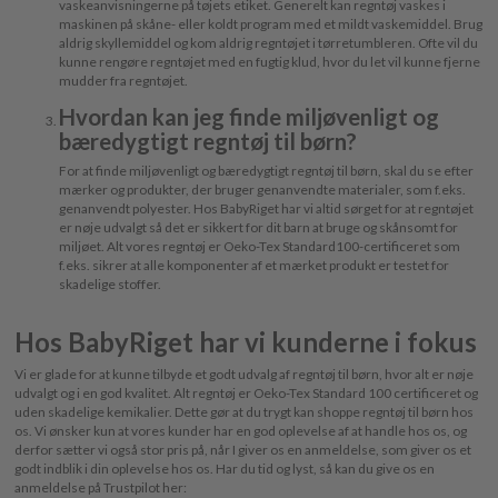
vaskeanvisningerne på tøjets etiket. Generelt kan regntøj vaskes i
maskinen på skåne- eller koldt program med et mildt vaskemiddel. Brug
aldrig skyllemiddel og kom aldrig regntøjet i tørretumbleren. Ofte vil du
kunne rengøre regntøjet med en fugtig klud, hvor du let vil kunne fjerne
mudder fra regntøjet.
Hvordan kan jeg finde miljøvenligt og
bæredygtigt regntøj til børn?
For at finde miljøvenligt og bæredygtigt regntøj til børn, skal du se efter
mærker og produkter, der bruger genanvendte materialer, som f.eks.
genanvendt polyester. Hos BabyRiget har vi altid sørget for at regntøjet
er nøje udvalgt så det er sikkert for dit barn at bruge og skånsomt for
miljøet. Alt vores regntøj er Oeko-Tex Standard100-certificeret som
f.eks. sikrer at alle komponenter af et mærket produkt er testet for
skadelige stoffer.
Hos BabyRiget har vi kunderne i fokus
Vi er glade for at kunne tilbyde et godt udvalg af regntøj til børn, hvor alt er nøje
udvalgt og i en god kvalitet. Alt regntøj er Oeko-Tex Standard 100 certificeret og
uden skadelige kemikalier. Dette gør at du trygt kan shoppe regntøj til børn hos
os. Vi ønsker kun at vores kunder har en god oplevelse af at handle hos os, og
derfor sætter vi også stor pris på, når I giver os en anmeldelse, som giver os et
godt indblik i din oplevelse hos os. Har du tid og lyst, så kan du give os en
anmeldelse på Trustpilot her: