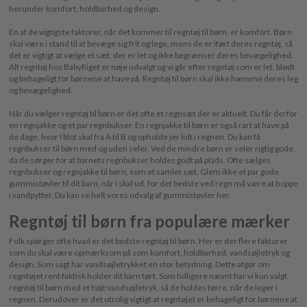
herunder komfort, holdbarhed og design.
En af de vigtigste faktorer, når det kommer til regntøj til børn, er komfort. Børn
skal være i stand til at bevæge sig frit og lege, mens de er iført deres regntøj, så
det er vigtigt at vælge et sæt, der er let og ikke begrænser deres bevægelighed.
Alt regntøj hos BabyRiget er nøje udvalgt og vi går efter regntøj som er let, blødt
og behageligt for børnene at have på. Regntøj til børn skal ikke hæmme deres leg
og bevægelighed.
Når du vælger regntøj til børn er det ofte et regnsæt der er aktuelt. Du får derfor
en regnjakke og et par regnbukser. En regnjakke til børn er også rart at have på
de dage, hvor I blot skal fra A til B og opholde jer lidt i regnen. Du kan få
regnbukser til børn med og uden seler. Ved de mindre børn er seler rigtig gode,
da de sørger for at barnets regnbukser holdes godt på plads. Ofte sælges
regnbukser og regnjakke til børn, som et samlet sæt. Glem ikke et par gode
gummistøvler til dit barn, når I skal ud, for det bedste ved regn må være at hoppe
i vandpytter. Du kan se helt vores udvalg af gummistøvler her.
Regntøj til børn fra populære mærker
Folk spørger ofte hvad er det bedste regntøj til børn. Her er der flere faktorer,
som du skal være opmærksom på som komfort, holdbarhed, vandsøjletryk og
design. Som sagt har vandsøjletrykket en stor betydning. Dette afgør om
regntøjet rent faktisk holder dit barn tørt. Som tidligere nævnt har vi kun valgt
regntøj til børn med et højt vandsøjletryk, så de holdes tørre, når de leger i
regnen. Derudover er det utrolig vigtigt at regntøjet er behageligt for børnene at