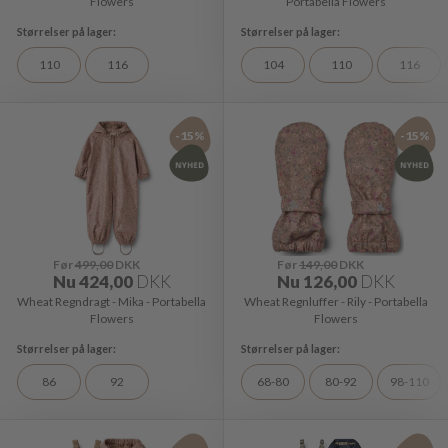
Flowers
Portabella Flowers
110
116
104
110
116
-15%
-15%
Før
499,00
DKK
Før
149,00
DKK
Nu
424,00
DKK
Nu
126,00
DKK
Wheat Regndragt - Mika - Portabella
Wheat Regnluffer - Rily - Portabella
Flowers
Flowers
86
92
68-80
80-92
98-110