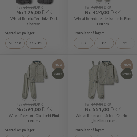
Før
149,00
DKK
Før
499,00
DKK
Nu
126,00
DKK
Nu
424,00
DKK
Wheat Regnluffer - Rily - Dark
Wheat Regndragt - Mika - Light Flint
Charcoal
Letters
98-110
116-128
80
86
92
-15%
-15%
Før
699,00
DKK
Før
649,00
DKK
Nu
594,00
DKK
Nu
551,00
DKK
Wheat Regntøj - Ola - Light Flint
Wheat Regntøj m. Seler - Charlie -
Letters
Light Flint Letters