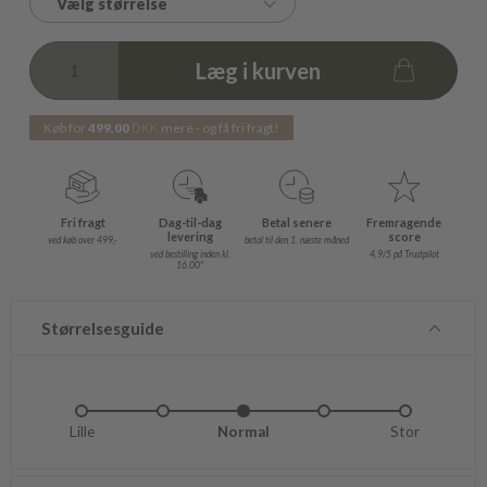
Vælg størrelse
Læg i kurven
Køb for
499,00
DKK
mere - og få fri fragt!
Fri fragt
Dag-til-dag
Betal senere
Fremragende
levering
score
ved køb over 499,-
betal til den 1. næste måned
ved bestilling inden kl.
4,9/5 på Trustpilot
16.00*
Størrelsesguide
Lille
Lidt lille
Normal
Lidt stor
Stor