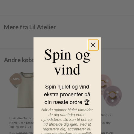
Mere fra Lil Atelier
Spin og
Andre købte også
vind
-60%
-40%
-26%
Spin hjulet og vind
ekstra procenter på
din næste ordre 🏆
Når du spinner hjulet tilmelder
Bibs Sutter - Str. 2 -
du dig samtidig vores
Name It Kortærmet
Colour - Rund - 2-
Lil Atelier T-shirt -
Body - Kab Rib
pak -
nyhedsbrev. Du kan til enhver
NbmNunan Loose
Knapper - Spring
Blossom/Dusky
tid afmelde dig igen. Ved at
Top - Vapor Blue
Lake
Lilac
registrere dig, accepterer du
Før
149,00
DKK
Før
99,00
DKK
Før
89,00
DKK
vores
databeskyttelsespolitik
.