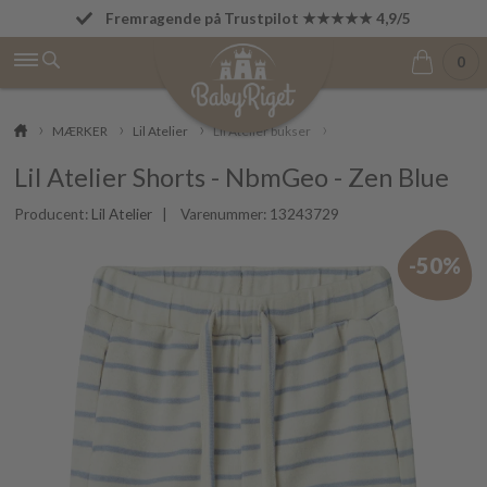
Fremragende på Trustpilot ★★★★★ 4,9/5
Betal først den 1. i næste måned
0
MÆRKER
Lil Atelier
Lil Atelier bukser
Lil Atelier Shorts - NbmGeo - Zen Blue
Producent:
Lil Atelier
| Varenummer:
13243729
-50%