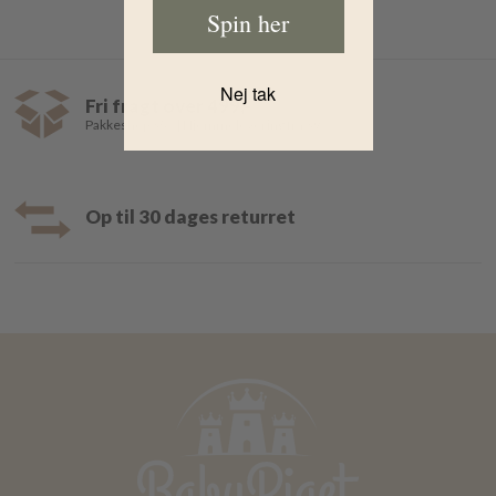
Spin her
Nej tak
Fri fragt over 499,-
Pakkeshop 35,- | Hjemmelevering fra 39,-
Op til 30 dages returret