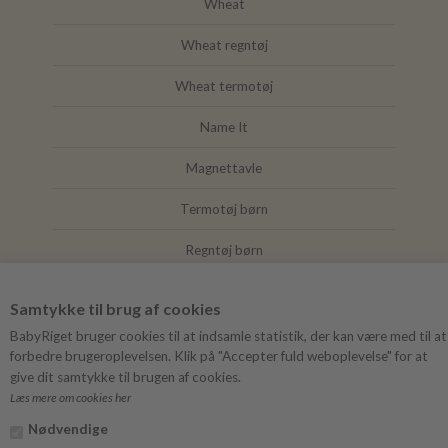
Wheat
Wheat regntøj
Wheat termotøj
Name It
Magnettavle
Termotøj børn
Regntøj børn
Joha
Samtykke til brug af cookies
Mushie
BabyRiget bruger cookies til at indsamle statistik, der kan være med til at
forbedre brugeroplevelsen. Klik på "Accepter fuld weboplevelse" for at
give dit samtykke til brugen af cookies.
Læs mere om cookies her
FØLG BABYRIGET
Nødvendige
Instagram