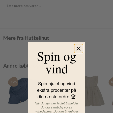
Læs mere om varen...
Mere fra Huttelihut
Spin og
vind
Andre købte også
-40%
-50%
-50%
-
Spin hjulet og vind
ekstra procenter på
din næste ordre 🏆
Når du spinner hjulet tilmelder
du dig samtidig vores
nyhedsbrev. Du kan til enhver