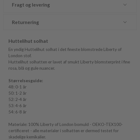
Fragt og levering
Returnering
Huttelihut solhat
En yndig Huttelihut solhat i det fineste blomstrede Liberty of
London stof.
Huttelihut solhatten er lavet af smukt Liberty blomsterprint i fine
rosa, blå og gule nuancer.
Størrelsesguide:
48: 0-1 år
50: 1-2 år
52: 2-4 år
53: 4-6 år
54: 6-8 år
Materiale: 100% Liberty of London bomuld - OEKO-TEX100-
certificeret - alle materialer i solhatten er dermed testet for
skadelige kemikalier.