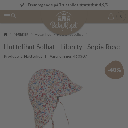
Fremragende på Trustpilot ★★★★★ 4,9/5
Fri fragt fra 499 kr.
0
MÆRKER
Huttelihut
Huttelihut solhat
Huttelihut Solhat - Liberty - Sepia Rose
Producent:
Huttelihut
| Varenummer:
460307
-40%