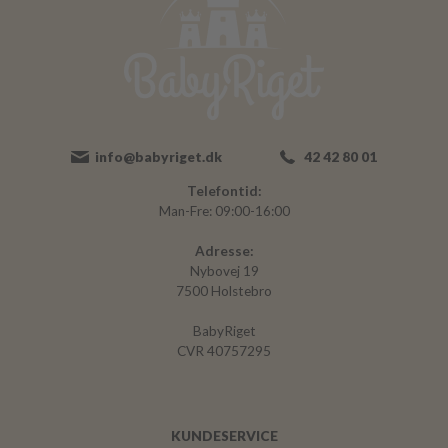
info@babyriget.dk
42 42 80 01
Telefontid:
Man-Fre: 09:00-16:00
Adresse:
Nybovej 19
7500 Holstebro
BabyRiget
CVR 40757295
KUNDESERVICE