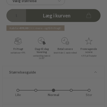
Vælg størrelse
Læg i kurven
Køb for
499,00
DKK
mere - og få fri fragt!
Fri fragt
Dag-til-dag
Betal senere
Fremragende
levering
score
ved køb over 499,-
betal til den 1. næste måned
ved bestilling inden kl.
4,9/5 på Trustpilot
16.00*
Størrelsesguide
Lille
Lidt lille
Normal
Lidt stor
Stor