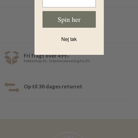
Spin her
Nej tak
Fri fragt over 499,-
Pakkeshop 35,- | Hjemmelevering fra 39,-
Op til 30 dages returret