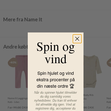
Mere fra Name It
Spin og
Andre købte også
vind
-40%
-40%
-40%
-
Spin hjulet og vind
ekstra procenter på
din næste ordre 🏆
Når du spinner hjulet tilmelder
Name It Leggings -
Name It Body Rib
du dig samtidig vores
Name It Leggings -
Nam
Kab - Peyote
Kab Peyote
nyhedsbrev. Du kan til enhver
Kab - Lilas
Melange
Melange
Kab
tid afmelde dig igen. Ved at
Før
99,00
DKK
Før
99,00
DKK
Før
99,00
DKK
Fø
registrere dig, accepterer du