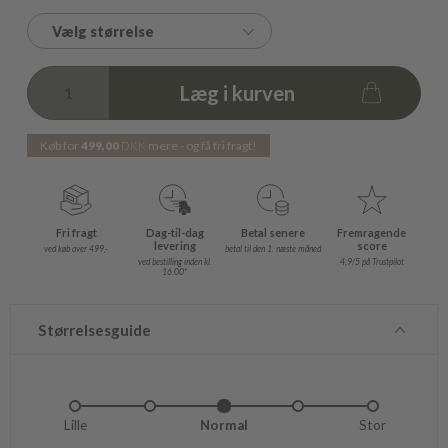
Vælg størrelse
Læg i kurven
Køb for
499,00
DKK
mere - og få fri fragt!
Fri fragt
Dag-til-dag
Betal senere
Fremragende
levering
score
ved køb over 499,-
betal til den 1. næste måned
ved bestilling inden kl.
4,9/5 på Trustpilot
16.00*
Størrelsesguide
Lille
Lidt lille
Normal
Lidt stor
Stor