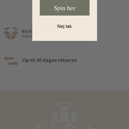
Spin her
Nej tak
Fri fragt over 499,-
Pakkeshop 35,- | Hjemmelevering fra 39,-
Op til 30 dages returret