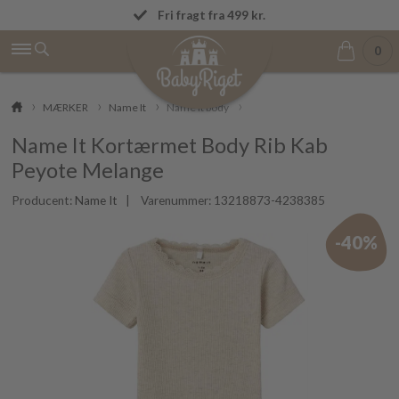
OBS! Vi afsender ordrer igen mandag den 
Fri fragt fra 499 kr.
0
MÆRKER
Name It
Name It body
Name It Kortærmet Body Rib Kab
Peyote Melange
Producent:
Name It
| Varenummer:
13218873-4238385
-40%