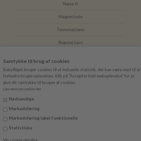
Name It
Magnettavle
Termotøj børn
Regntøj børn
Joha
Samtykke til brug af cookies
Mushie
BabyRiget bruger cookies til at indsamle statistik, der kan være med til at
forbedre brugeroplevelsen. Klik på "Accepter fuld weboplevelse" for at
give dit samtykke til brugen af cookies.
Læs mere om cookies her
FØLG BABYRIGET
Nødvendige
Instagram
Markedsføring
Facebook
Markedsføring label Funktionelle
Statistiske
Vis cookie detaljer