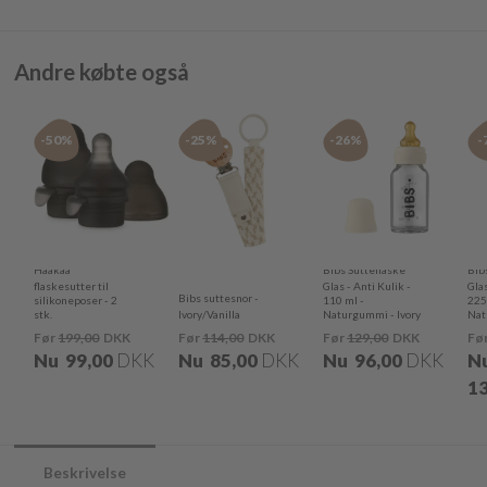
Andre købte også
-50%
-25%
-26%
-
Haakaa
Bibs Sutteflaske
Bib
flaskesutter til
Glas - Anti Kulik -
Glas
Bibs suttesnor -
silikoneposer - 2
110 ml -
225
stk.
Ivory/Vanilla
Naturgummi - Ivory
Nat
Før
199,00
DKK
Før
114,00
DKK
Før
129,00
DKK
Fø
Nu
99,00
DKK
Nu
85,00
DKK
Nu
96,00
DKK
N
13
Beskrivelse