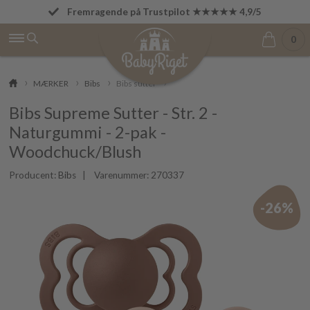
Fremragende på Trustpilot ★★★★★ 4,9/5
Fri fragt fra 499 kr.
0
MÆRKER
Bibs
Bibs sutter
Bibs Supreme Sutter - Str. 2 -
Naturgummi - 2-pak -
Woodchuck/Blush
Producent:
Bibs
| Varenummer:
270337
-26%