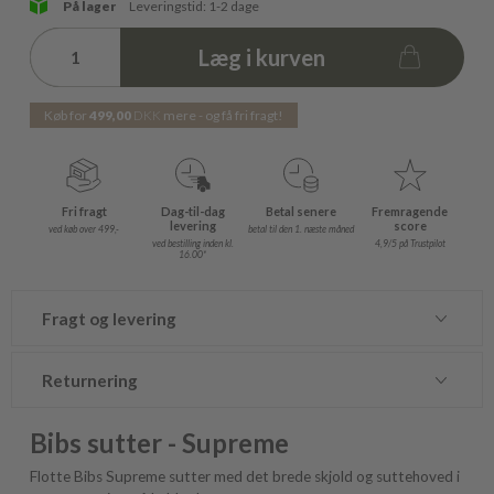
På lager
Leveringstid: 1-2 dage
Læg i kurven
Køb for
499,00
DKK
mere - og få fri fragt!
Fri fragt
Dag-til-dag
Betal senere
Fremragende
levering
score
ved køb over 499,-
betal til den 1. næste måned
ved bestilling inden kl.
4,9/5 på Trustpilot
16.00*
Fragt og levering
Returnering
Bibs sutter - Supreme
Flotte Bibs Supreme sutter med det brede skjold og suttehoved i