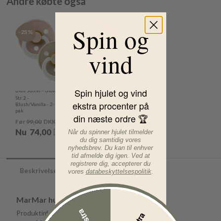
Andre købte også
Spin og
-25%
-26%
vind
Spin hjulet og vind
Bibs Sutter - Glow -
Bibs Sutter - Str. 2 -
Str. 2 -
Colour - Rund - 2-
ekstra procenter på
Blush/Vanilla - 2-
pak -
pak
Woodchuck/Blush
din næste ordre 🏆
Før
99,00
DKK
Før
89,00
DKK
Nu
74,00
DKK
Nu
66,00
DKK
Når du spinner hjulet tilmelder
du dig samtidig vores
nyhedsbrev. Du kan til enhver
tid afmelde dig igen. Ved at
registrere dig, accepterer du
Beskrivelse
vores
databeskyttelsespolitik
.
MarMar hue Aiko til nyfødte
Produktinformation: