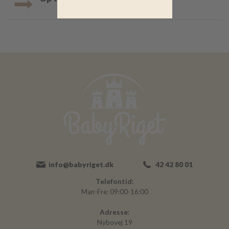
info@babyriget.dk
42 42 80 01
Telefontid:
Man-Fre: 09:00-16:00
Adresse:
Nybovej 19