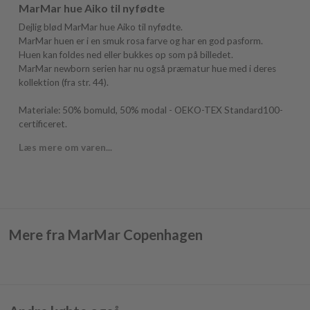
MarMar hue Aiko til nyfødte
Dejlig blød MarMar hue Aiko til nyfødte.
MarMar huen er i en smuk rosa farve og har en god pasform.
Huen kan foldes ned eller bukkes op som på billedet.
MarMar newborn serien har nu også præmatur hue med i deres
kollektion (fra str. 44).
Materiale: 50% bomuld, 50% modal - OEKO-TEX Standard100-
certificeret.
Læs mere om varen...
Mere fra MarMar Copenhagen