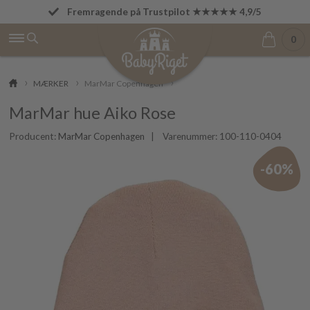
Fremragende på Trustpilot ★★★★★ 4,9/5
Fri fragt fra 499 kr.
0
MÆRKER
MarMar Copenhagen
MarMar hue Aiko Rose
Producent:
MarMar Copenhagen
| Varenummer:
100-110-0404
-60%