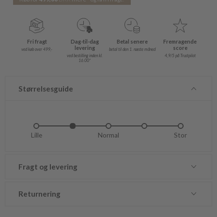
Fri fragt
Dag-til-dag
Betal senere
Fremragende
levering
score
ved køb over 499,-
betal til den 1. næste måned
ved bestilling inden kl.
4,9/5 på Trustpilot
16.00*
Størrelsesguide
Lille
Lidt lille
Normal
Lidt stor
Stor
Fragt og levering
Returnering