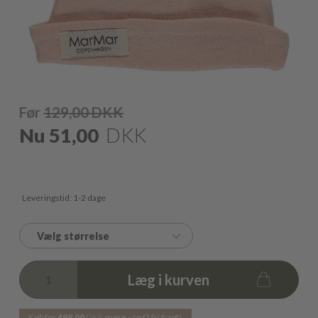
Før
129,00
DKK
Nu
51,00
DKK
Leveringstid: 1-2 dage
Vælg størrelse
Læg i kurven
Køb for
499,00
DKK
mere - og få fri fragt!