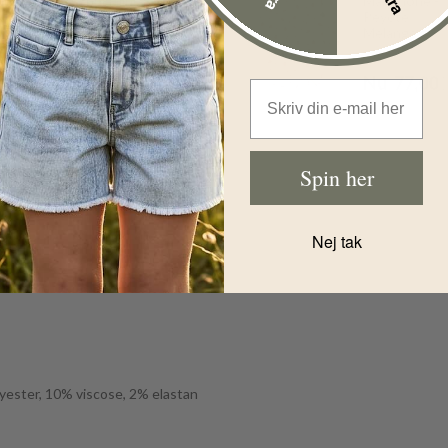
nbHaline -
Mariehøne -
Mariehøne -
Peyote
Cradle Pink
Melange
Før
99,00
DKK
Før
129,00
D
Nu
59,00
DKK
Nu
77,00
Email Address
Spin her
Nej tak
ester, 10% viscose, 2% elastan