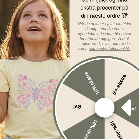
ekstra procenter på
Materiale: 57% Lyocell TEN
din næste ordre 🏆
Når du spinner hjulet tilmelder
Læs mere om varen...
du dig samtidig vores
nyhedsbrev. Du kan til enhver
tid afmelde dig igen. Ved at
registrere dig, accepterer du
vores
databeskyttelsespolitik
.
15% ekstra
5% ekstra
Øv!
Øv!
10% ekstra
15% ekstra
Name It
Name It Body
%
-40%
Leggings -
NbfHaline -