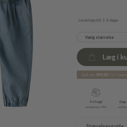
Leveringstid: 1-2 dage
Vælg størrelse
Læg i k
Antal
Køb for
499,00
DKK
mere 
Fri fragt
Dag-
ved køb over 499,-
ved best
Størrelsesguide