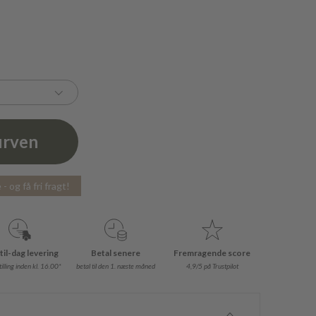
urven
- og få fri fragt!
til-dag levering
Betal senere
Fremragende score
illing inden kl. 16.00*
betal til den 1. næste måned
4,9/5 på Trustpilot