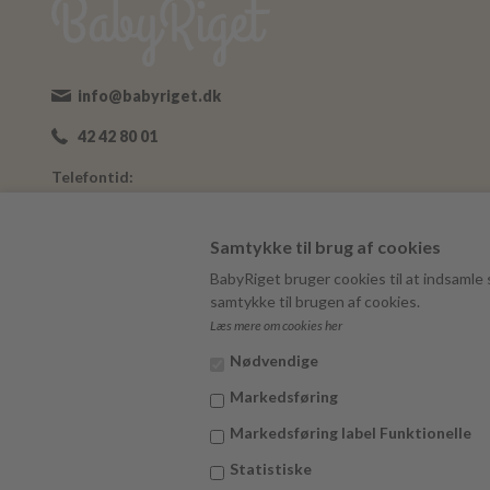
info@babyriget.dk
42 42 80 01
Telefontid:
Man-Fre: 09:00-16:00
Adresse:
Samtykke til brug af cookies
Nybovej 19
BabyRiget bruger cookies til at indsamle s
7500 Holstebro
samtykke til brugen af cookies.
Læs mere om cookies her
BabyRiget
CVR 40757295
Nødvendige
Markedsføring
Markedsføring label Funktionelle
Statistiske