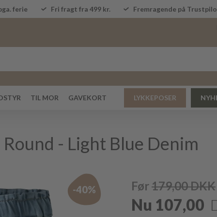
ga. ferie
Fri fragt fra 499 kr.
Fremragende på Trustpi
DSTYR
TIL MOR
GAVEKORT
LYKKEPOSER
NYH
 Round - Light Blue Denim
Før
179,00
DKK
-40%
Nu
107,00