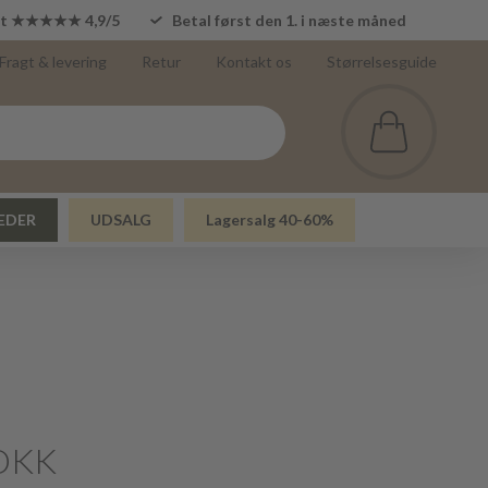
lot ★★★★★ 4,9/5
Betal først den 1. i næste måned
Fragt & levering
Retur
Kontakt os
Størrelsesguide
EDER
UDSALG
Lagersalg 40-60%
DKK