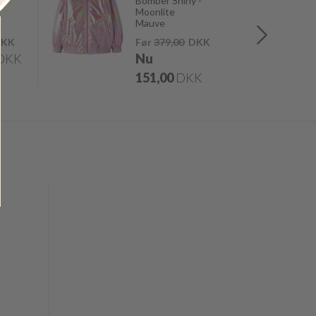
Bomber Shiny -
Moonlite
Mauve
KK
Før
379,00
DKK
DKK
Nu
151,00
DKK