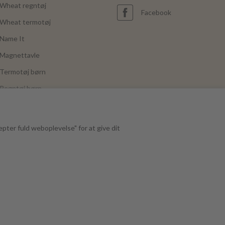
Wheat regntøj
Facebook
Wheat termotøj
Name It
Magnettavle
Termotøj børn
Regntøj børn
Joha
Mushie
epter fuld weboplevelse" for at give dit