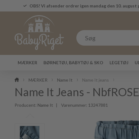
OBS! Vi afsender ordrer igen mandag den 10. august p
MÆRKER
BØRNETØJ, BABYTØJ & SKO
LEGETØJ
U
MÆRKER
Name It
Name It jeans
Name It Jeans - NbfROSE
Producent:
Name It
| Varenummer:
13247881