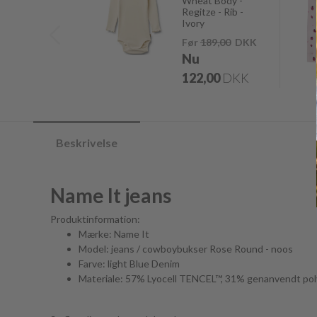
Wheat Body -
Regitze - Rib -
Ivory
Før
189,00
DKK
Nu
122,00
DKK
Beskrivelse
Name It jeans
Produktinformation:
Mærke: Name It
Model: jeans / cowboybukser Rose Round - noos
Farve: light Blue Denim
Materiale: 57% Lyocell TENCEL™, 31% genanvendt poly