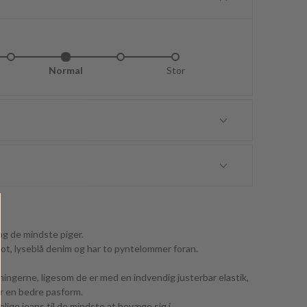
idt lille
Normal
Lidt stor
Stor
og de mindste piger.
flot, lyseblå denim og har to pyntelommer foran.
ningerne, ligesom de er med en indvendig justerbar elastik,
for en bedre pasform.
lige jeans til de mindste at bevæge sig i.