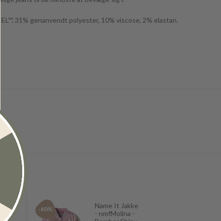
CEL™, 31% genanvendt polyester, 10% viscose, 2% elastan.
 -
Name It Jakke
-60%
-40%
- nmfMolina -