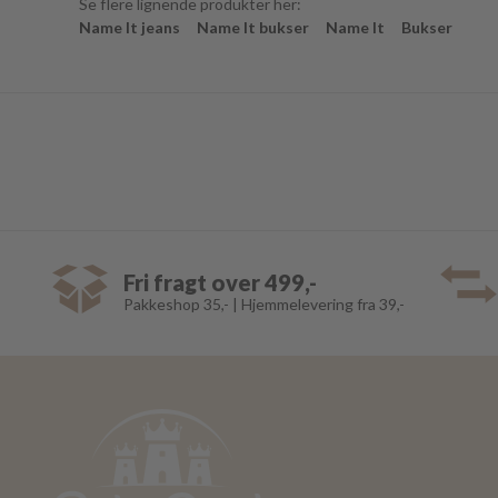
Se flere lignende produkter her:
Name It jeans
Name It bukser
Name It
Bukser
Fri fragt over 499,-
Pakkeshop 35,- | Hjemmelevering fra 39,-