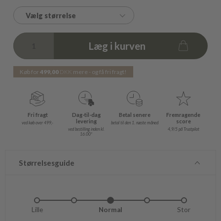
Vælg størrelse
Læg i kurven
Køb for
499,00
DKK
mere - og få fri fragt!
Fri fragt
Dag-til-dag
Betal senere
Fremragende
levering
score
ved køb over 499,-
betal til den 1. næste måned
ved bestilling inden kl.
4,9/5 på Trustpilot
16.00*
Størrelsesguide
Lille
Lidt lille
Normal
Lidt stor
Stor