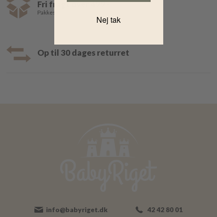
Fri fragt over 499,-
Pakkeshop 35,- | Hjemmelevering fra 39,-
Nej tak
Op til 30 dages returret
info@babyriget.dk
42 42 80 01