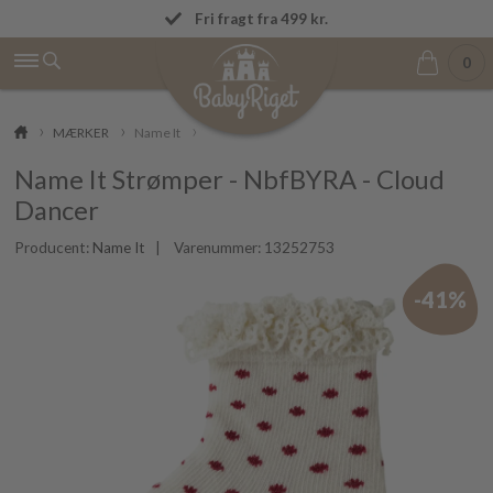
OBS! Vi afsender ordrer igen mandag den 
Fri fragt fra 499 kr.
0
MÆRKER
Name It
Name It Strømper - NbfBYRA - Cloud
Dancer
Producent:
Name It
| Varenummer:
13252753
-41%