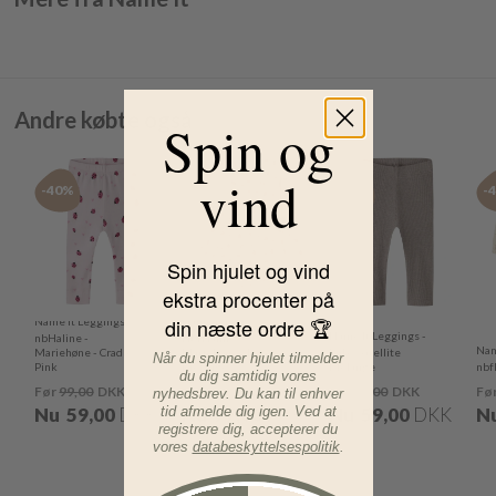
Andre købte også
Spin og
vind
-40%
-40%
-40%
-
Spin hjulet og vind
ekstra procenter på
din næste ordre 🏆
Name It Leggings -
Name It Body -
Name It Leggings -
nbHaline -
NbfHaline -
Nam
Mariehøne - Cradle
Mariehøne - Peyote
Kab - Satellite
Når du spinner hjulet tilmelder
Pink
Melange
Melange
nbf
du dig samtidig vores
Før
99,00
DKK
Før
129,00
DKK
Før
99,00
DKK
Fø
nyhedsbrev. Du kan til enhver
Nu
59,00
DKK
Nu
77,00
DKK
Nu
59,00
DKK
N
tid afmelde dig igen. Ved at
registrere dig, accepterer du
vores
databeskyttelsespolitik
.