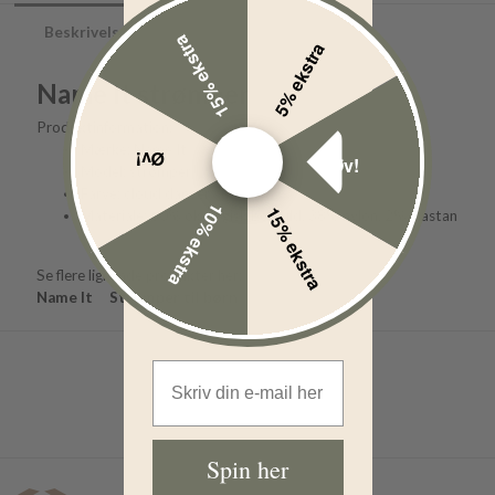
Beskrivelse
15% ekstra
5% ekstra
Name It strømper
Produktinformation:
Mærke: Name It
Øv!
Øv!
Model: strømper
Farve: cloud dancer
10% ekstra
15% ekstra
Materiale: 60% økologisk bomuld, 38% nylon, 2% elastan
Se flere lignende produkter her:
Name It
Strømper til børn
Email Address
Spin her