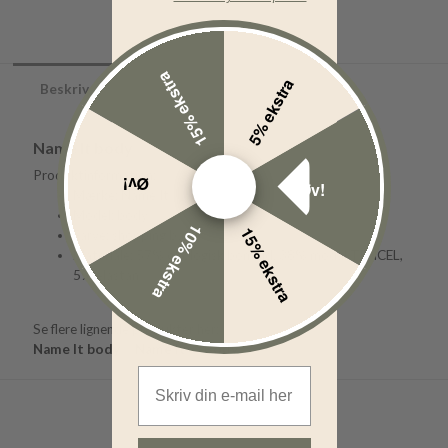
15% ekstra
5% ekstra
Beskrivelse
Name It body
Produktinformation:
Øv!
Øv!
Mærke: Name It
Model: body
10% ekstra
15% ekstra
Farve: shopping bag
Materiale: 57% økologisk bomuld, 38% modal TENCEL,
5% elastan
Se flere lignende produkter her:
Name It body
Name It
Body
Email Address