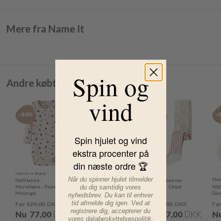
Mere fra Name It
Spin og
Andre købte også
vind
-40%
-40%
-41%
-
Spin hjulet og vind
ekstra procenter på
din næste ordre 🏆
Name It Body -
Name It
Når du spinner hjulet tilmelder
Name It Leggings -
Nam
NbfHaline -
Strømpebukser
Mariehøne - Peyote
Kab - Satellite
nbfByra - Cloud
Nbf
du dig samtidig vores
Melange
Melange
Dancer
Dan
nyhedsbrev. Du kan til enhver
tid afmelde dig igen. Ved at
Før
129,00
DKK
Før
99,00
DKK
Før
79,00
DKK
Fø
registrere dig, accepterer du
Nu
77,00
DKK
Nu
59,00
DKK
Nu
47,00
DKK
N
vores
databeskyttelsespolitik
.