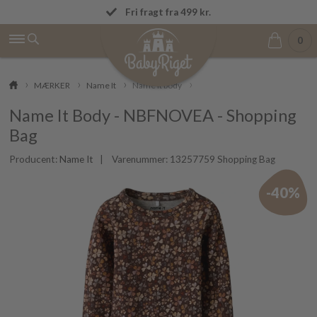
OBS! Vi afsender ordrer igen mandag den 
Fri fragt fra 499 kr.
0
MÆRKER
Name It
Name It body
Name It Body - NBFNOVEA - Shopping
Bag
Producent:
Name It
| Varenummer:
13257759 Shopping Bag
-40%