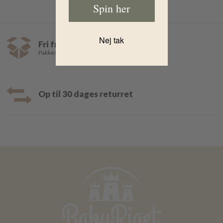
Spin her
Nej tak
Fri fragt over 499,-
Pakkeshop 35,- | Hjemmelevering fra 39,-
Op til 30 dages returret