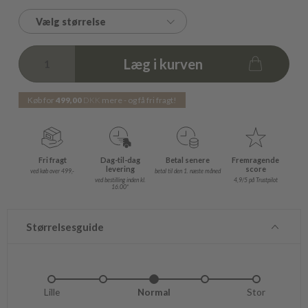
Vælg størrelse
Læg i kurven
Køb for
499,00
DKK
mere - og få fri fragt!
Fri fragt
Dag-til-dag
Betal senere
Fremragende
levering
score
ved køb over 499,-
betal til den 1. næste måned
ved bestilling inden kl.
4,9/5 på Trustpilot
16.00*
Størrelsesguide
Lille
Lidt lille
Normal
Lidt stor
Stor