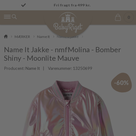
Fremragende på Trustpilot ★★★★★ 4,9/5
Fri fragt fra 499 kr.
0
MÆRKER
Name It
Name It jakke
Name It Jakke - nmfMolina - Bomber
Shiny - Moonlite Mauve
Producent:
Name It
| Varenummer:
13250699
-60%