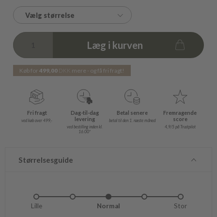
Vælg størrelse
Læg i kurven
Køb for
499,00
DKK
mere - og få fri fragt!
Fri fragt
Dag-til-dag
Betal senere
Fremragende
levering
score
ved køb over 499,-
betal til den 1. næste måned
ved bestilling inden kl.
4,9/5 på Trustpilot
16.00*
Størrelsesguide
Lille
Lidt lille
Normal
Lidt stor
Stor