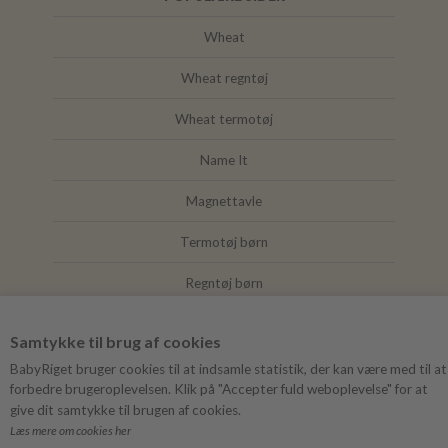
Wheat
Wheat regntøj
Wheat termotøj
Name It
Magnettavle
Termotøj børn
Regntøj børn
Joha
Samtykke til brug af cookies
Mushie
BabyRiget bruger cookies til at indsamle statistik, der kan være med til at
forbedre brugeroplevelsen. Klik på "Accepter fuld weboplevelse" for at
give dit samtykke til brugen af cookies.
Læs mere om cookies her
FØLG BABYRIGET