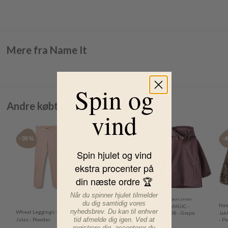
Mere fra Name It
Spin og
Andre købte også
vind
-35%
-35%
-20%
-
Spin hjulet og vind
ekstra procenter på
din næste ordre 🏆
Når du spinner hjulet tilmelder
Name It Softshell
du dig samtidig vores
Wheat Leggings -
Nam
Jakke - MAGIC -
nyhedsbrev. Du kan til enhver
Wheat Leggings -
Jules - Rose
nmfAlfa08 - Grape
Jak
tid afmelde dig igen. Ved at
Jules - Powder
Powder
Shake
- P
registrere dig, accepterer du