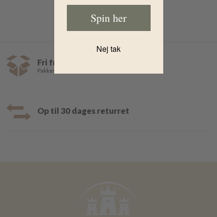
Spin her
Nej tak
Fri fragt over 499,-
Pakkeshop 35,- | Hjemmelevering fra 39,-
Op til 30 dages returret