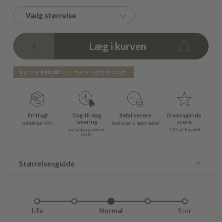
Vælg størrelse
Læg i kurven
Køb for
499,00
DKK
mere - og få fri fragt!
Fri fragt
Dag-til-dag
Betal senere
Fremragende
levering
score
ved køb over 499,-
betal til den 1. næste måned
ved bestilling inden kl.
4,9/5 på Trustpilot
16.00*
Størrelsesguide
Lille
Lidt lille
Normal
Lidt stor
Stor