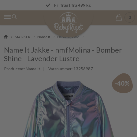
Fremragende på Trustpilot ★★★★★ 4,9/5
Fri fragt fra 499 kr.
0
MÆRKER
Name It
Name It jakke
Name It Jakke - nmfMolina - Bomber
Shine - Lavender Lustre
Producent:
Name It
| Varenummer:
13256987
-40%