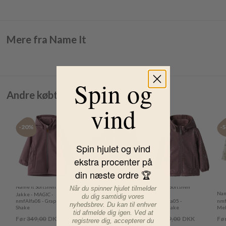
Mere fra Name It
Spin og
Andre købte også
vind
-20%
-40%
-40%
-
Spin hjulet og vind
ekstra procenter på
din næste ordre 🏆
Name It Softshell
Name It Softshell
Når du spinner hjulet tilmelder
Name It Fleece
Nam
Jakke - MAGIC -
Jakke -
du dig samtidig vores
nmfAlfa08 - Grape
Jakke - nmfMeeko
nmfMalta05 -
nmf
nyhedsbrev. Du kan til enhver
Shake
- Peyote Leo
Grape Shake
Mel
tid afmelde dig igen. Ved at
Før
349,00
DKK
Før
199,00
DKK
Før
279,00
DKK
Fø
registrere dig, accepterer du