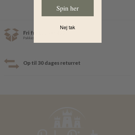
Spin her
Nej tak
Fri fragt over 499,-
Pakkeshop 35,- | Hjemmelevering fra 39,-
Op til 30 dages returret