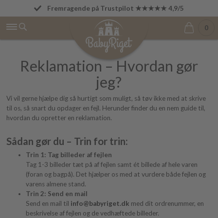
Fremragende på Trustpilot ★★★★★ 4,9/5
Fri fragt fra 499 kr.
0
Reklamation – Hvordan gør
jeg?
Vi vil gerne hjælpe dig så hurtigt som muligt, så tøv ikke med at skrive
til os, så snart du opdager en fejl. Herunder finder du en nem guide til,
hvordan du opretter en reklamation.
Sådan gør du – Trin for trin:
Trin 1: Tag billeder af fejlen
Tag 1-3 billeder tæt på af fejlen samt ét billede af hele varen
(foran og bagpå). Det hjælper os med at vurdere både fejlen og
varens almene stand.
Trin 2: Send en mail
Send en mail til
info@babyriget.dk
med dit ordrenummer, en
beskrivelse af fejlen og de vedhæftede billeder.