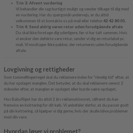
Trin 3: Afvent vurdering
Vi behandler din sag hurtigst muligt og vender tilbage til dig med
en vurdering. Har du spørgsmål undervejs, er du altid
velkommen til at kontakte os på mail eller telefon
42 42 80 01
.
Trin 4: Send aldrig varen retur uden forudgående aftale
Du skal ikke foretage dig yderligere, før vi har talt sammen. Hvis
vi ønsker den defekte vare retur, sender vi dig en returlabel pr.
mail. Vi modtager ikke pakker, der returneres uden forudgående
aftale.
Lovgivning og rettigheder
Som tommelfingerregel skal du reklamere inden for "rimelig tid" efter, at
du har opdaget manglen. Det betyder, at du skal reklamere senest 2
måneder efter, at manglen er opdaget eller burde være opdaget.
Hos BabyRiget har du altid 2 års reklamationsret, såfremt du kan
fremvise en kvittering for dit køb. Vi anbefaler derfor, at du passer godt
på din kvittering, så hjælper vi dig gerne, hvis der skulle blive problemer
med din vare.
Hvordan løser vi problemet?