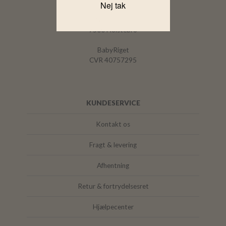
Nej tak
Adresse:
Nybovej 19
7500 Holstebro
BabyRiget
CVR 40757295
KUNDESERVICE
Kontakt os
Fragt & levering
Afhentning
Retur & fortrydelsesret
Hjælpecenter