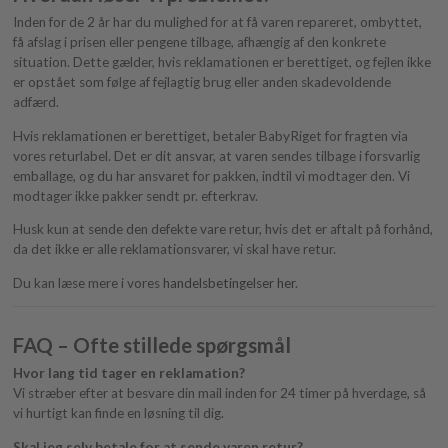
Inden for de 2 år har du mulighed for at få varen repareret, ombyttet,
få afslag i prisen eller pengene tilbage, afhængig af den konkrete
situation. Dette gælder, hvis reklamationen er berettiget, og fejlen ikke
er opstået som følge af fejlagtig brug eller anden skadevoldende
adfærd.
Hvis reklamationen er berettiget, betaler BabyRiget for fragten via
vores returlabel. Det er dit ansvar, at varen sendes tilbage i forsvarlig
emballage, og du har ansvaret for pakken, indtil vi modtager den. Vi
modtager ikke pakker sendt pr. efterkrav.
Husk kun at sende den defekte vare retur, hvis det er aftalt på forhånd,
da det ikke er alle reklamationsvarer, vi skal have retur.
Du kan læse mere i vores
handelsbetingelser her
.
FAQ – Ofte stillede spørgsmål
Hvor lang tid tager en reklamation?
Vi stræber efter at besvare din mail inden for 24 timer på hverdage, så
vi hurtigt kan finde en løsning til dig.
Skal jeg selv betale for at sende varen retur?