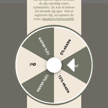
du dig samtidig vores
nyhedsbrev. Du kan til enhver
tid afmelde dig igen. Ved at
registrere dig, accepterer du
vores
databeskyttelsespolitik
.
15% ekstra
5% ekstra
info@babyriget.dk
42 42 80 01
Øv!
Telefontid:
Øv!
Man-Fre: 09:00-16:00
10% ekstra
15% ekstra
Adresse:
Nybovej 19
7500 Holstebro
BabyRiget
CVR 40757295