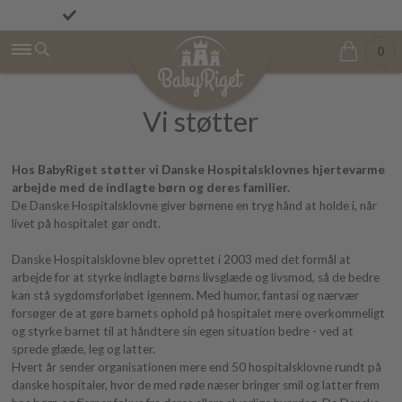
Fremragende på Trustpilot ★★★★★ 4,9/5
Fri fragt fra 499 kr.
0
Vi støtter
Hos BabyRiget støtter vi Danske Hospitalsklovnes hjertevarme
arbejde med de indlagte børn og deres familier.
De Danske Hospitalsklovne giver børnene en tryg hånd at holde i, når
livet på hospitalet gør ondt.
Danske Hospitalsklovne blev oprettet i 2003 med det formål at
arbejde for at styrke indlagte børns livsglæde og livsmod, så de bedre
kan stå sygdomsforløbet igennem. Med humor, fantasi og nærvær
forsøger de at gøre barnets ophold på hospitalet mere overkommeligt
og styrke barnet til at håndtere sin egen situation bedre - ved at
sprede glæde, leg og latter.
Hvert år sender organisationen mere end 50 hospitalsklovne rundt på
danske hospitaler, hvor de med røde næser bringer smil og latter frem