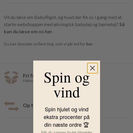
Vil du læse om BabyRiget, og hvad der fik os i gang med at
starte webshoppen med økologisk babytøj og børnetøj?
Så
kan du læse om os her
.
Du kan desuden se flere ting, som vi går ind for
her
.
Spin og
Fri fragt over 499,-
Pakkeshop 35,- | Hjemmelevering fra 39,-
vind
Op til 30 dages returret
Spin hjulet og vind
ekstra procenter på
din næste ordre 🏆
Når du spinner hjulet tilmelder