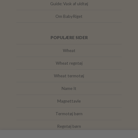
Guide: Vask af uldtøj
Om BabyRiget
POPULÆRE SIDER
Wheat
Wheat regntøj
Wheat termotøj
Name It
Magnettavle
Termotøj børn
Regntøj børn