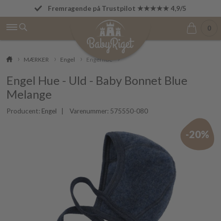
Fremragende på Trustpilot ★★★★★ 4,9/5
Fri fragt fra 499 kr.
0
MÆRKER
Engel
Engel hue
Engel Hue - Uld - Baby Bonnet Blue
Melange
Producent:
Engel
| Varenummer:
575550-080
-20%