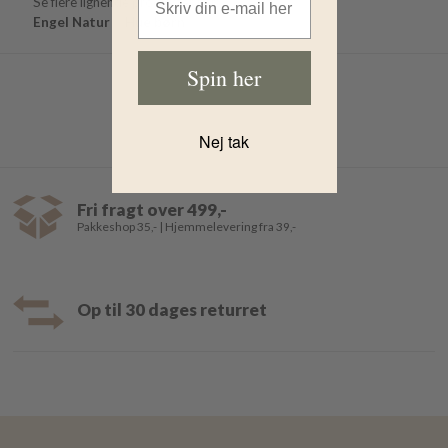
Se flere lignende produkter her:
Engel Natur
Hue børn
Spin her
Nej tak
Fri fragt over 499,-
Pakkeshop 35,- | Hjemmelevering fra 39,-
Op til 30 dages returret