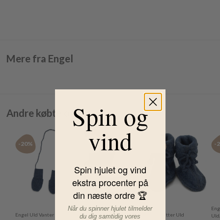
Mere fra Engel
Spin og
Andre købte også
vind
-20%
-20%
-20%
-
Spin hjulet og vind
ekstra procenter på
din næste ordre 🏆
Når du spinner hjulet tilmelder
Engel Hue - Uld -
Eng
Engel Uld Vanter
Engel Futter Uld
du dig samtidig vores
Baby Bonnet Reed
Uld