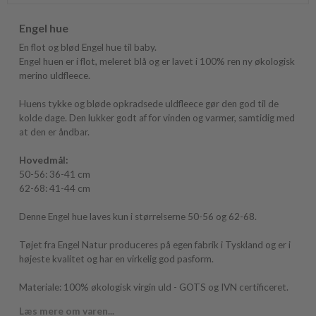
Engel hue
En flot og blød Engel hue til baby.
Engel huen er i flot, meleret blå og er lavet i 100% ren ny økologisk
merino uldfleece.
Huens tykke og bløde opkradsede uldfleece gør den god til de
kolde dage. Den lukker godt af for vinden og varmer, samtidig med
at den er åndbar.
Hovedmål:
50-56: 36-41 cm
62-68: 41-44 cm
Denne Engel hue laves kun i størrelserne 50-56 og 62-68.
Tøjet fra Engel Natur produceres på egen fabrik i Tyskland og er i
højeste kvalitet og har en virkelig god pasform.
Materiale: 100% økologisk virgin uld - GOTS og IVN certificeret.
Læs mere om varen...