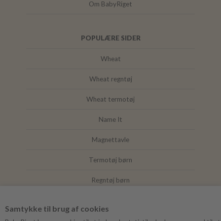
Om BabyRiget
POPULÆRE SIDER
Wheat
Wheat regntøj
Wheat termotøj
Name It
Magnettavle
Termotøj børn
Regntøj børn
Joha
Samtykke til brug af cookies
Mushie