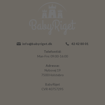
info@babyriget.dk
42 42 80 01
Telefontid:
Man-Fre: 09:00-16:00
Adresse:
Nybovej 19
7500 Holstebro
BabyRiget
CVR 40757295