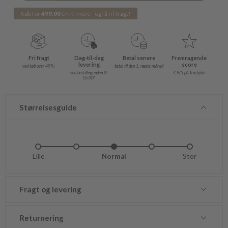
Køb for
499,00
DKK
mere - og få fri fragt!
Fri fragt
Dag-til-dag
Betal senere
Fremragende
levering
score
ved køb over 499,-
betal til den 1. næste måned
ved bestilling inden kl.
4,9/5 på Trustpilot
16.00*
Størrelsesguide
Lille
Lidt lille
Normal
Lidt stor
Stor
Fragt og levering
Returnering