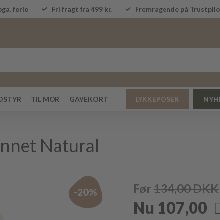
ga. ferie
Fri fragt fra 499 kr.
Fremragende på Trustpi
DSTYR
TIL MOR
GAVEKORT
LYKKEPOSER
NYH
onnet Natural
Før
134,00
DKK
-20%
Nu
107,00