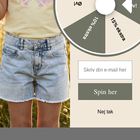
Øv!
Øv!
10% ekstra
15% ekstra
%
-20%
Engel Hue -
Uld - Baby
Engel Uld
Bonnet Sand
Vanter Baby
Melange
Natural
Email Address
Før
139,00
DKK
Før
114,00
D
Nu
Nu
91,00
111,00
DKK
Spin her
Nej tak