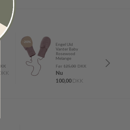
-20%
-20%
Engel Uld
Vanter Baby
Rosewood
Melange
KK
Før
125,00
DKK
DKK
Nu
100,00
DKK