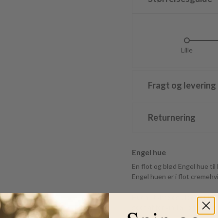
Lille
L
Fragt og levering
Returnering
Engel hue
En flot og blød Engel hue ti
Engel huen er i flot cremehv
Huens tykke og bløde opkrad
godt af for vinden og varmer