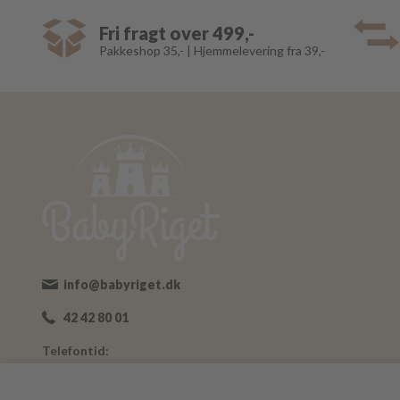
Fri fragt over 499,-
Pakkeshop 35,- | Hjemmelevering fra 39,-
info@babyriget.dk
42 42 80 01
Telefontid:
Man-Fre: 09:00-16:00