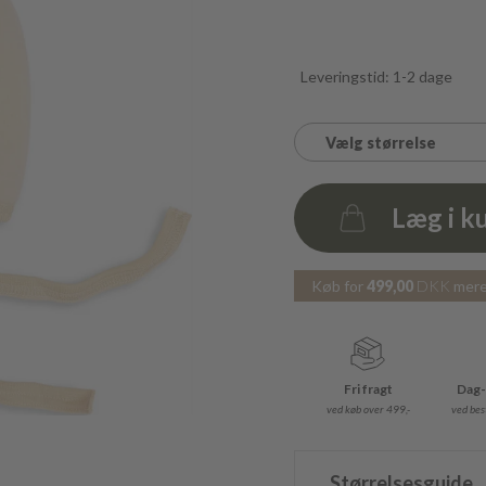
Leveringstid: 1-2 dage
Vælg størrelse
Læg i k
Antal
Køb for
499,00
DKK
mere 
Fri fragt
Dag-
ved køb over 499,-
ved best
Størrelsesguide