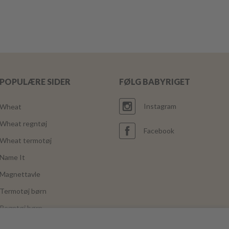
POPULÆRE SIDER
FØLG BABYRIGET
Instagram
Wheat
Wheat regntøj
Facebook
Wheat termotøj
Name It
Magnettavle
Termotøj børn
Regntøj børn
Joha