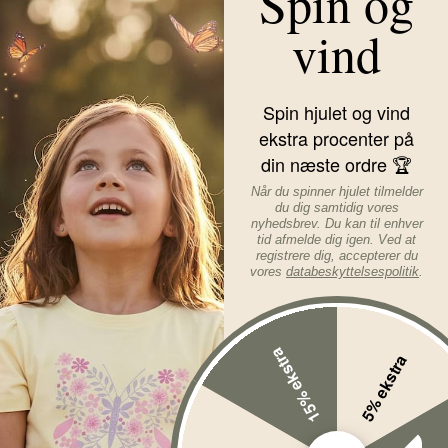
Spin og
Hovedmål:
vind
50-56: 36-41 cm
62-68: 41-44 cm
Denne Engel hue laves kun i
Spin hjulet og vind
ekstra procenter på
Tøjet fra Engel Natur produc
din næste ordre 🏆
har en virkelig god pasform.
Når du spinner hjulet tilmelder
Materiale: 100% økologisk vi
du dig samtidig vores
nyhedsbrev. Du kan til enhver
tid afmelde dig igen. Ved at
Læs mere om varen...
registrere dig, accepterer du
vores
databeskyttelsespolitik
.
15% ekstra
5% ekstra