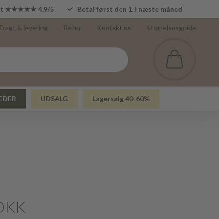
lot ★★★★★ 4,9/5
Betal først den 1. i næste måned
Fragt & levering
Retur
Kontakt os
Størrelsesguide
EDER
UDSALG
Lagersalg 40-60%
DKK