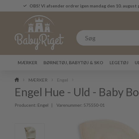
OBS! Vi afsender ordrer igen mandag den 10. august p
MÆRKER
BØRNETØJ, BABYTØJ & SKO
LEGETØJ
U
MÆRKER
Engel
Engel Hue - Uld - Baby B
Producent:
Engel
| Varenummer:
575550-01