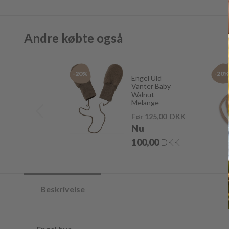
Andre købte også
-20%
-20
Engel Uld
Vanter Baby
Walnut
Melange
Før
125,00
DKK
Nu
100,00
DKK
Beskrivelse