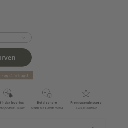
urven
- og få fri fragt!
til-dag levering
Betal senere
Fremragende score
illing inden kl. 16.00*
betal til den 1. næste måned
4,9/5 på Trustpilot