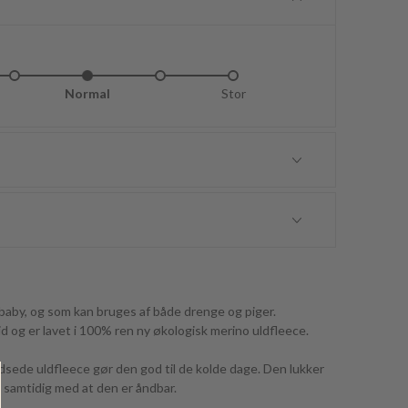
idt lille
Normal
Lidt stor
Stor
l baby, og som kan bruges af både drenge og piger.
id og er lavet i 100% ren ny økologisk merino uldfleece.
sede uldfleece gør den god til de kolde dage. Den lukker
, samtidig med at den er åndbar.